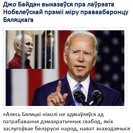
Джо Байдэн выказаўся пра лаўрэата
Свабода слова
Нобелеўскай прэміі міру праваабаронцу
Бяляцкага
Свабода сумленьня
Суд
Сьмяротнае пакараньне
Экалёгія
Правы працоўных
Сацыяльныя правы
«Алесь Бяляцкі ніколі не адмаўляўся ад
патрабавання дэмакратычных свабод, якіх
заслугоўвае беларускі народ, нават знаходзячыся