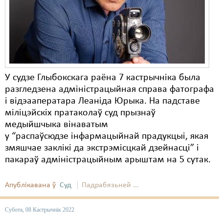
Карная псыхіятрыя
КПЧ ААН
Культурныя правы
ЛПП
У судзе Глыбокскага раёна 7 кастрычніка была
Мігранты
разгледзена адміністрацыйная справа фатографа
Мірныя сходы
і відэааператара Леаніда Юрыка. На падставе
міліцэйскіх пратаколаў суд прызнаў
Палітвязьні
медыйшчыка вінаватым
у “распаўсюдзе інфармацыйнай прадукцыі, якая
Праваабаронцы
змяшчае заклікі да экстрэмісцкай дзейнасці” і
Правы дзіцяці
пакараў адміністрацыйным арыштам на 5 сутак.
Пэнітэнцыярная сыстэма
Апублікавана ў
Суд
Падрабязьней ...
Распальваньне варожасьці
Субота, 08 Кастрычнік 2022
Рознае