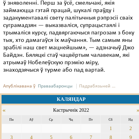
ў зняволенні. Перш за ўсё, смельчакі, якія
займаюцца гэтай працай, шукалі праўду і
задакументавалі свету палітычныя рэпрэсіі сваіх
суграмадзян — выказваліся, супрацьстаялі і
трымаліся курсу, падвяргаючыся пагрозам з боку
тых, хто дамагаўся іх маўчання. Тым самым яны
зрабілі наш свет мацнейшым», — адзначыў Джо
Байдэн. Бяляцкі стаў чацвёртым чалавекам, які
атрымаў Нобелеўскую прэмію міру,
знаходзячыся ў турме або пад вартай.
Апублікавана ў
Праваабаронцы
Падрабязьней ...
КАЛЯНДАР
«
Кастрычнік 2022
Пн
Аў
Ср
Чц
Пт
Сб
Нд
1
2
3
4
5
6
7
8
9