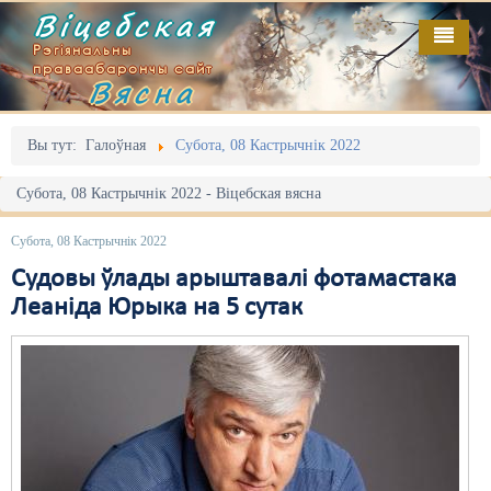
Віцебская
Рэгіянальны
праваабарончы сайт
Вясна
Галоўная
Выданьні
Адміністрацыйны перасьлед
Вы тут:
Галоўная
Субота, 08 Кастрычнік 2022
Відэа
Акцыі
Субота, 08 Кастрычнік 2022 - Віцебская вясна
Кантакт
Безбар'ернае асяродзьдзе
Субота, 08 Кастрычнік 2022
Пра нас
Выбары
Судовы ўлады арыштавалі фотамастака
Леаніда Юрыка на 5 сутак
RSS
Грамадзянскія ініцыятывы
Дзяржава
Дыскрымінацыя
Затрыманьні