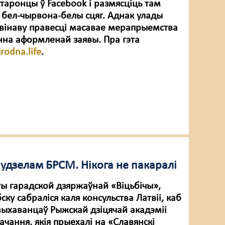
старонцы ў Facebook і размясціць там
бел-чырвона-белы сцяг. Аднак улады
евінаву правесці масавае мерапрыемства
енна аформленай заявы. Пра гэта
rodna.life
.
 удзелам БРСМ. Нікога не пакаралі
ты гарадской дзяржаўнай «Віцьбічы»,
ку сабраліся каля консульства Латвіі, каб
ыхаванцаў Рыжскай дзіцячай акадэміі
ачання, якія прыехалі на «Славянскі