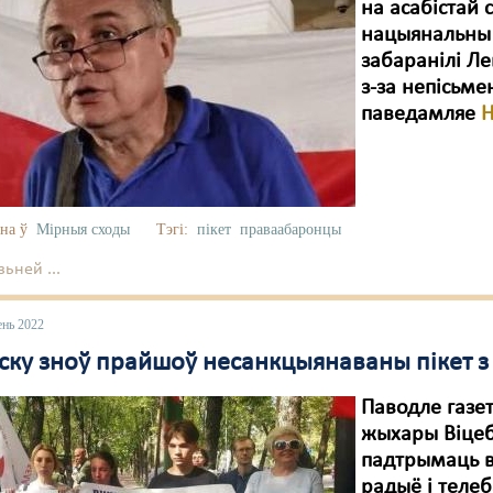
на асабістай 
нацыянальны 
забаранілі Л
з-за непісьм
паведамляе
H
на ў
Мірныя сходы
Тэгі:
пікет
праваабаронцы
ьней ...
ень 2022
ску зноў прайшоў несанкцыянаваны пікет з
Паводле газе
жыхары Віцебс
падтрымаць в
радыё і телеб