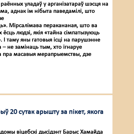
 раённых уладаў у арганізатараў шэсця на
яма, аднак ім нібыта паведамілі, што
зе
». Мірсалімава перакананая, што ва
 ёсць людзі, якія «тайна сімпатызуюць
 І таму яны гатовыя ісці на парушэнне
 – не замінаць тым, хто ігнаруе
а пра масавыя мерапрыемствы, дзе
ў 20 сутак арышту за пікет, якога
вядомы віцебскі дысідэнт Барыс Хамайда