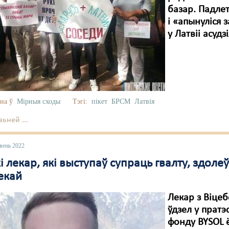
базар. Падлет
і «апынуліся 
у Латвіі асудз
на ў
Мірныя сходы
Тэгі:
пікет
БРСМ
Латвія
ьней ...
вень 2022
і лекар, які выступаў супраць гвалту, здоле
екай
Лекар з Віцеб
ўдзел у прат
фонду BYSOL ё