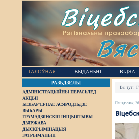
Віцеб
Вяс
Рэгіянальны правааба
ГАЛОЎНАЯ
ВЫДАНЬНІ
ВІДЭА
РАЗЬДЗЕЛЫ
Вы тут:
Г
АДМІНІСТРАЦЫЙНЫ ПЕРАСЬЛЕД
АКЦЫІ
Панядзелак, 26
БЕЗБАР'ЕРНАЕ АСЯРОДЗЬДЗЕ
ВЫБАРЫ
Віцебск
ГРАМАДЗЯНСКІЯ ІНІЦЫЯТЫВЫ
ДЗЯРЖАВА
ДЫСКРЫМІНАЦЫЯ
ЗАТРЫМАНЬНІ