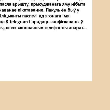
 пасля арышту, прысуджанага яму нібыта
аванае пікетаванне. Пакуль ён быў у
іліцыянты паспелі ад ягонага імя
ца ў Telegram і прадаць канфіскаваны ў
ы, яшчэ «кнопачны» тэлефонны апарат...