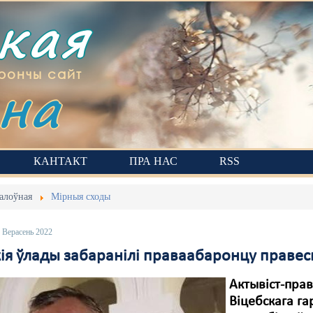
ская
на
рончы сайт
КАНТАКТ
ПРА НАС
RSS
алоўная
Мірныя сходы
 Верасень 2022
ія ўлады забаранілі праваабаронцу правесц
Актывіст-пра
Віцебскага га