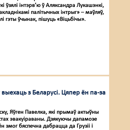
кі ўзялі інтэрв’ю ў Аляксандра Лукашэнкі,
закладнікамі палітычных інтрыг» – маўляў,
ілі гэты ўчынак, пішуць «Віцьбічы».
ў выехаць з Беларусі. Цяпер ён па-за
ску, Яўген Павелка, які прымаў актыўны
эстах эвакуіраваны. Дзякуючы дапамозе
н змог бяспечна дабрацца да Грузіі і