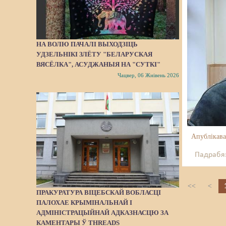
НА ВОЛЮ ПАЧАЛІ ВЫХОДЗІЦЬ
УДЗЕЛЬНІКІ ЗЛЁТУ "БЕЛАРУСКАЯ
ВЯСЁЛКА", АСУДЖАНЫЯ НА "СУТКІ"
Чацвер, 06 Жнівень 2026
Апублікава
Падрабяз
<<
<
ПРАКУРАТУРА ВІЦЕБСКАЙ ВОБЛАСЦІ
ПАЛОХАЕ КРЫМІНАЛЬНАЙ І
АДМІНІСТРАЦЫЙНАЙ АДКАЗНАСЦЮ ЗА
КАМЕНТАРЫ Ў THREADS