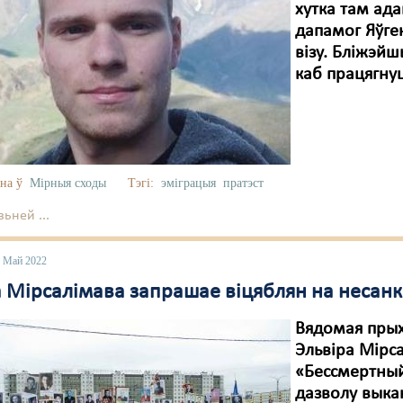
хутка там ад
дапамог Яўге
візу. Бліжэй
каб працягнуц
на ў
Мірныя сходы
Тэгі:
эміграцыя
пратэст
ьней ...
2 Май 2022
а Мірсалімава запрашае віцяблян на несан
Вядомая прых
Эльвіра Мірс
«Бессмертный
дазволу выка