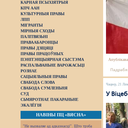
КАРНАЯ ПСЫХІЯТРЫЯ
КПЧ ААН
КУЛЬТУРНЫЯ ПРАВЫ
ЛПП
МІГРАНТЫ
МІРНЫЯ СХОДЫ
ПАЛІТВЯЗЬНІ
ПРАВААБАРОНЦЫ
ПРАВЫ ДЗІЦЯЦІ
ПРАВЫ ПРАЦОЎНЫХ
ПЭНІТЭНЦЫЯРНАЯ СЫСТЭМА
Апублікава
РАСПАЛЬВАНЬНЕ ВАРОЖАСЬЦІ
Падрабяз
РОЗНАЕ
САЦЫЯЛЬНЫЯ ПРАВЫ
СВАБОДА СЛОВА
Чацвер, 21 Ліп
СВАБОДА СУМЛЕНЬНЯ
У Віцеб
СУД
СЬМЯРОТНАЕ ПАКАРАНЬНЕ
ЭКАЛЁГІЯ
НАВІНЫ ПЦ «ВЯСНА»
"Не вызваляе ад адказнасці". Што трэба