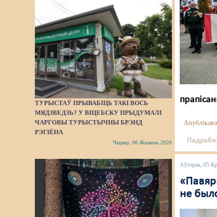
прапісан
ТУРЫСТАЎ ПРЫВАБІЦЬ ТАКІ ВОСЬ
МЯДЗВЕДЗЬ? У ВІЦЕБСКУ ПРЫДУМАЛІ
ЧАРГОВЫ ТУРЫСТЫЧНЫ БРЭНД
Апублікава
РЭГІЁНА
Падрабяз
Чацвер, 06 Жнівень 2026
Аўторак, 05 Кр
«Павярн
не был