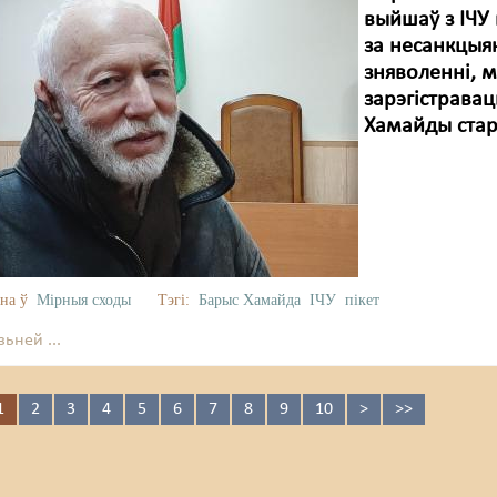
выйшаў з ІЧУ
за несанкцыян
зняволенні, м
зарэгістравац
Хамайды стар
на ў
Мірныя сходы
Тэгі:
Барыс Хамайда
ІЧУ
пікет
ьней ...
1
2
3
4
5
6
7
8
9
10
>
>>