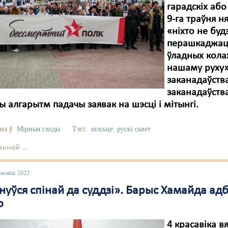
гарадскіх або
9-га траўня н
«ніхто не буд
перашкаджаць
ўладных колах
нашаму руху».
заканадаўства
заканадаўств
ы алгарытм падачы заявак на шэсці і мітынгі.
на ў
Мірныя сходы
Тэгі:
шэсьце
рускі сьвет
ьней ...
асавік 2022
уўся спінай да суддзі». Барыс Хамайда адбы
о
4 красавіка 