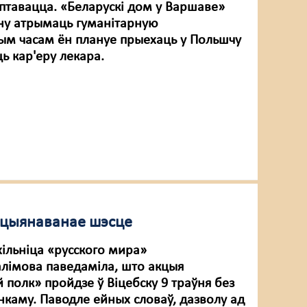
аптавацца. «Беларускі дом у Варшаве»
ну атрымаць гуманітарную
шым часам ён плануе прыехаць у Польшчу
ь кар'еру лекара.
кцыянаванае шэсце
ільніца «русского мира»
алімова паведаміла, што акцыя
 полк» пройдзе ў Віцебску 9 траўня без
нкаму. Паводле ейных словаў, дазволу ад