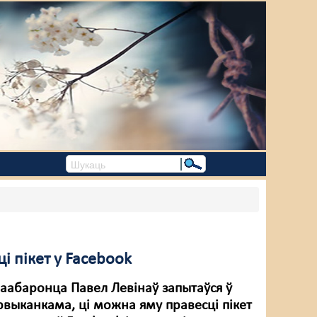
і пікет у Facebook
ваабаронца Павел Левінаў запытаўся ў
рвыканкама, ці можна яму правесці пікет