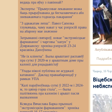
ведаць пра яўку з павіннай?
Эксперты: "Прымусовае лекаванне можа
быць прыраўнавана да бесчалавечнага або
зневажаючага годнасць пакарання"
"З адвакатам лепш": Павел Сапелка
тлумачыць, чаму нават у час рэпрэсій права
на абарону мае значэнне
Затрыманні святароў, новае "экстрэмісцкае
фармаванне" і чарговы "хапун" у
Дзяржынску: хроніка рэпрэсій 23-24
Апублікава
красавіка Дапоўнена
"Не іх кліенты". Былы арыштант распавёў
Падрабяз
пра суткі ў 2020-м у арыштным доме пры
калоніі для рэцыдывістаў
"Улады ніколі публічна не асуджалі
Чацвер, 16 Чэр
катаванні". Даклад праваабаронцаў у
рамках УПА
Віцебск
"Калі параўноўваць суткі ў 2022-м і 2024-
небясп
м, то цяпер горш стала", — былы
палітвязень пра калонію і арышт пасля
вызвалення
Ксяндза Вячаслава Барка прызналі
"экстрэмісцкім фармаваннем": хроніка
рэпрэсій 16-17 красавіка