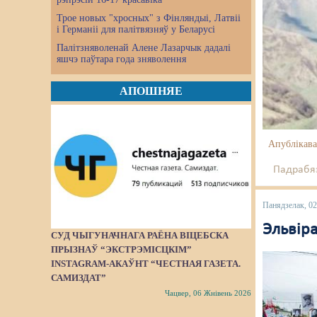
Трое новых "хросных" з Фінляндыі, Латвіі
і Германіі для палітвязняў у Беларусі
Палітзняволенай Алене Лазарчык дадалі
яшчэ паўтара года зняволення
АПОШНЯЕ
Апублікава
Падрабяз
Панядзелак, 0
Эльвір
СУД ЧЫГУНАЧНАГА РАЁНА ВІЦЕБСКА
ПРЫЗНАЎ “ЭКСТРЭМІСЦКІМ”
INSTAGRAM-АКАЎНТ “ЧЕСТНАЯ ГАЗЕТА.
САМИЗДАТ”
Чацвер, 06 Жнівень 2026