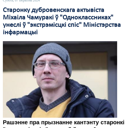
Субота, 07 Верасень 2024
Старонку дубровенскага актывіста
Міхаіла Чамуракі ў "Одноклассниках"
унеслі ў "экстрэмісцкі спіс" Міністэрства
інфармацыі
Рашэнне пра прызнанне кантэнту старонкі