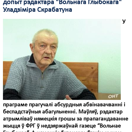
допыт рэдактара "Вольнага Глыбокага"
Уладзіміра Скрабатуна
Свабода слова
У
Свабода сумленьня
Суд
Сьмяротнае пакараньне
Экалёгія
Правы працоўных
Сацыяльныя правы
праграме прагучалі абсурдныя абвінавачванні і
беспадстаўныя абагульненні. Маўляў, рэдактар
атрымліваў нямецкія грошы за прапагандаванне
жыцця ў ФРГ ў недзяржаўнай газеце “Вольнае