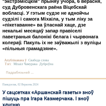
"экстрэмісцкім" прыняў ўчора, 6 верасня,
суд Дубровенскага раёна Віцебскай
вобласці.
У гэтым судзе не аднойчы
судзілі і самога Міхаіла, у тым ліку за
«пікетаванне» ва ўласнай хаце, дзе
некалькі месяцаў запар правіселі
паветраныя балонікі белага і чырвонага
колераў. Пакуль іх не заўважылі з вуліцы
«пільныя грамадзяне».
Апублікавана ў
Свабода слова
Тэгі:
Міхаіл Чамурака
Дуброўна
Падрабязьней ...
Панядзелак, 02 Верасень 2024
У сацсетках «Аршанскай газеты» зноў
пішуць пра Ігара Казмерчака. І зноў
хлусню