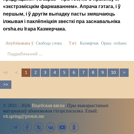
«экстрэмісцкім фармаваннем». Апрача гэтага, і ў
першым, і ў другім выпадку пасты змяшчаюць
ілжывая і паклёпніцкія звесткі пра заснавальніка
orsha.eu
Ігара Казмерчака.
Апублікавана ў
Свабода слова
Тэгі:
Казмярчак
Орша
orshaeu
Падрабязьней ...
<<
<
1
2
3
4
5
6
7
8
9
10
>
>>
© 2011 - 2026
Віцебская вясна
. Пры выкарыстаньні
матэрыялаў абавязковая гіпэрспасылка. Email:
vit.spring@proton.me