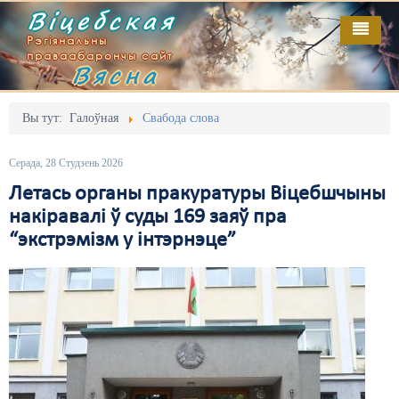
Віцебская
Рэгіянальны
праваабарончы сайт
Вясна
Галоўная
Выданьні
Адміністрацыйны перасьлед
Вы тут:
Галоўная
Свабода слова
Відэа
Акцыі
Серада, 28 Студзень 2026
Кантакт
Безбар'ернае асяродзьдзе
Летась органы пракуратуры Віцебшчыны
накіравалі ў суды 169 заяў пра
Пра нас
Выбары
“экстрэмізм у інтэрнэце”
RSS
Грамадзянскія ініцыятывы
Дзяржава
Дыскрымінацыя
Затрыманьні