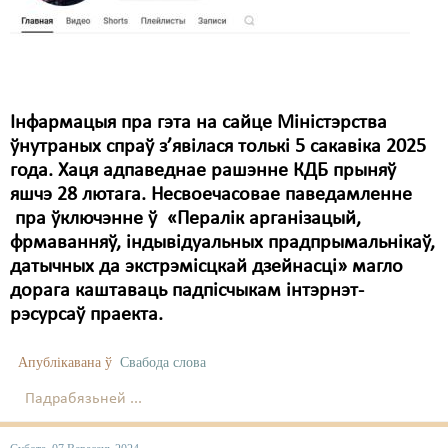
Інфармацыя пра гэта на сайце Міністэрства
ўнутраных спраў з’явілася толькі 5 сакавіка 2025
года. Хаця адпаведнае рашэнне КДБ прыняў
яшчэ 28 лютага. Несвоечасовае паведамленне
пра ўключэнне ў «Пералік арганізацый,
фрмаванняў, індывідуальных прадпрымальнікаў,
датычных да экстрэмісцкай дзейнасці» магло
дорага каштаваць падпісчыкам інтэрнэт-
рэсурсаў праекта.
Апублікавана ў
Свабода слова
Падрабязьней ...