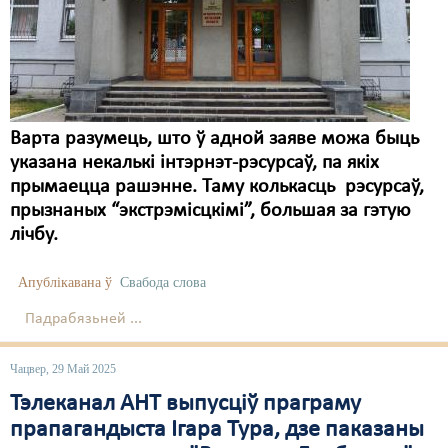
Карная псыхіятрыя
КПЧ ААН
Культурныя правы
ЛПП
Варта разумець, што ў адной заяве можа быць
указана некалькі інтэрнэт-рэсурсаў, па якіх
Мігранты
прымаецца рашэнне. Таму колькасць рэсурсаў,
Мірныя сходы
прызнаных “экстрэмісцкімі”, большая за гэтую
лічбу.
Палітвязьні
Праваабаронцы
Апублікавана ў
Свабода слова
Падрабязьней ...
Правы дзіцяці
Пэнітэнцыярная сыстэма
Чацвер, 29 Май 2025
Тэлеканал АНТ выпусціў праграму
Распальваньне варожасьці
прапагандыста Ігара Тура, дзе паказаны
Рознае