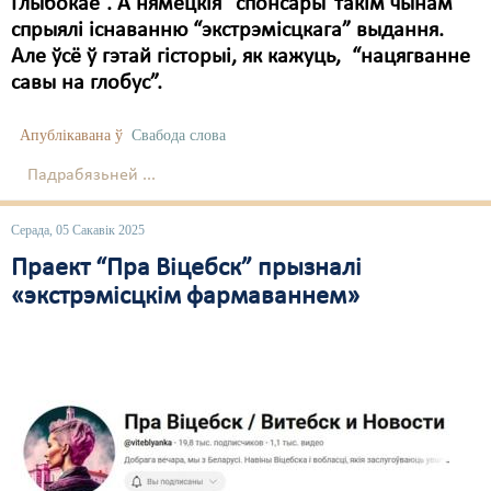
Глыбокае”. А нямецкія “спонсары”такім чынам
спрыялі існаванню “экстрэмісцкага” выдання.
Але ўсё ў гэтай гісторыі, як кажуць, “нацягванне
савы на глобус”.
Апублікавана ў
Свабода слова
Падрабязьней ...
Серада, 05 Сакавік 2025
Праект “Пра Віцебск” прызналі
«экстрэмісцкім фармаваннем»