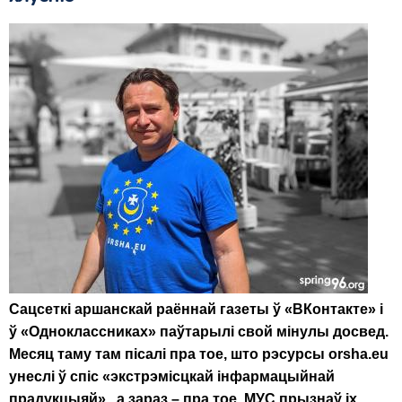
Сацсеткі аршанскай раённай газеты ў «
ВКонтакте»
і
ў
«Одноклассниках»
паўтарылі свой мінулы досвед.
Месяц таму там пісалі пра тое, што рэсурсы
orsha.eu
унеслі ў спіс «экстрэмісцкай інфармацыйнай
прадукцыяй» , а зараз – пра тое, МУС прызнаў іх