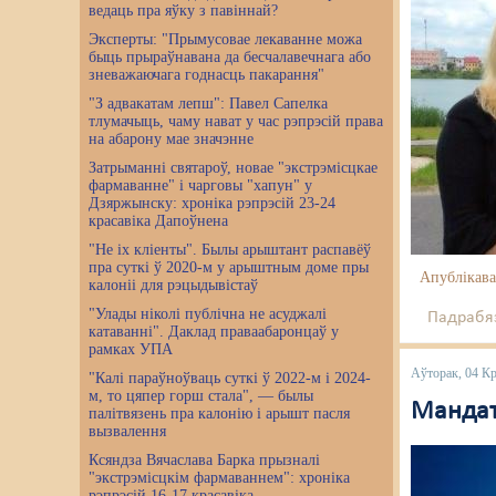
ведаць пра яўку з павіннай?
Эксперты: "Прымусовае лекаванне можа
быць прыраўнавана да бесчалавечнага або
зневажаючага годнасць пакарання"
"З адвакатам лепш": Павел Сапелка
тлумачыць, чаму нават у час рэпрэсій права
на абарону мае значэнне
Затрыманні святароў, новае "экстрэмісцкае
фармаванне" і чарговы "хапун" у
Дзяржынску: хроніка рэпрэсій 23-24
красавіка Дапоўнена
"Не іх кліенты". Былы арыштант распавёў
пра суткі ў 2020-м у арыштным доме пры
Апублікава
калоніі для рэцыдывістаў
"Улады ніколі публічна не асуджалі
Падрабяз
катаванні". Даклад праваабаронцаў у
рамках УПА
Аўторак, 04 Кр
"Калі параўноўваць суткі ў 2022-м і 2024-
м, то цяпер горш стала", — былы
Мандат 
палітвязень пра калонію і арышт пасля
вызвалення
Ксяндза Вячаслава Барка прызналі
"экстрэмісцкім фармаваннем": хроніка
рэпрэсій 16-17 красавіка