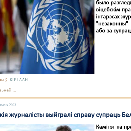
было разглед
віцебскім пр
інтарэсах жур
"незаконны"
або за супра
на ў
КПЧ ААН
ьней ...
асавік 2023
кія журналісты выйгралі справу супраць Бе
Камітэт па пр