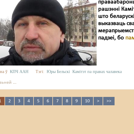
праваабаронц
рашэнні Каміт
што беларуск
выказваць св
мерапрыемств
падзеі, бо
пам
на ў
КПЧ ААН
Тэгі:
Юры Бельскі
Камітэт па правах чалавека
ьней ...
1
2
3
4
5
6
7
8
9
10
>
>>