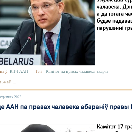
з'яўляецца с
чалавека. Дэ
а да гэтага 
будзе падава
парушэнні гр
на ў
КПЧ ААН
Тэгі:
Камітэт па правах чалавека
скарга
ьней ...
астрычнік 2022
е ААН па правах чалавека абараніў правы 
Камітэт 17 т