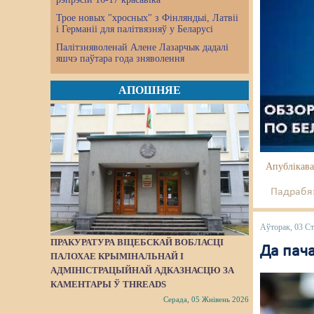
Трое новых "хросных" з Фінляндыі, Латвіі
і Германіі для палітвязняў у Беларусі
Палітзняволенай Алене Лазарчык дадалі
яшчэ паўтара года зняволення
АПОШНЯЕ
Апублікава
Падрабяз
Аўторак, 03 Ст
ПРАКУРАТУРА ВІЦЕБСКАЙ ВОБЛАСЦІ
Да пач
ПАЛОХАЕ КРЫМІНАЛЬНАЙ І
АДМІНІСТРАЦЫЙНАЙ АДКАЗНАСЦЮ ЗА
КАМЕНТАРЫ Ў THREADS
Серада, 05 Жнівень 2026