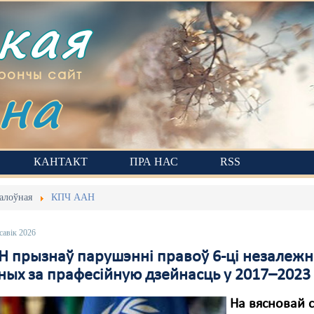
ская
на
рончы сайт
КАНТАКТ
ПРА НАС
RSS
алоўная
КПЧ ААН
савік 2026
Н прызнаў парушэнні правоў 6-ці незалежн
ных за прафесійную дзейнасць у 2017–2023 
На вясновай с