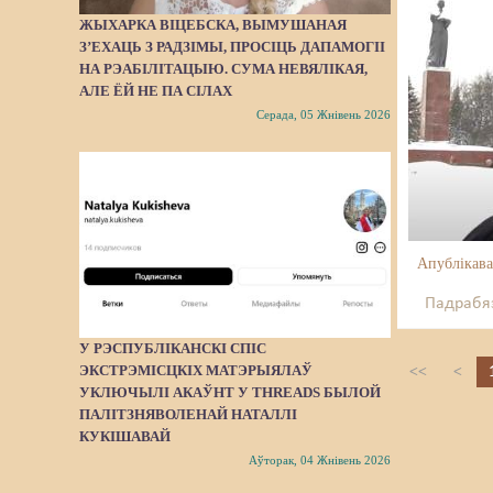
ЖЫХАРКА ВІЦЕБСКА, ВЫМУШАНАЯ
З’ЕХАЦЬ З РАДЗІМЫ, ПРОСІЦЬ ДАПАМОГІІ
НА РЭАБІЛІТАЦЫЮ. СУМА НЕВЯЛІКАЯ,
АЛЕ ЁЙ НЕ ПА СІЛАХ
Серада, 05 Жнівень 2026
Апублікава
Падрабяз
У РЭСПУБЛІКАНСКІ СПІС
ЭКСТРЭМІСЦКІХ МАТЭРЫЯЛАЎ
<<
<
УКЛЮЧЫЛІ АКАЎНТ У THREADS БЫЛОЙ
ПАЛІТЗНЯВОЛЕНАЙ НАТАЛЛІ
КУКІШАВАЙ
Аўторак, 04 Жнівень 2026