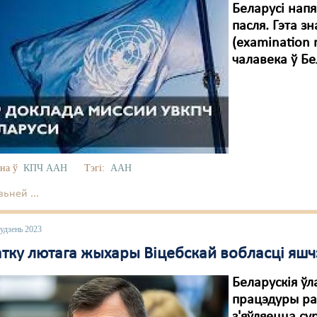
Беларусі напя
пасля. Гэта з
(examination 
чалавека ў Бе
на ў
КПЧ ААН
Тэгі:
ААН
ьней ...
удзень 2023
атку лютага жыхары Віцебскай вобласці яшч
Беларускія ўл
працэдуры ра