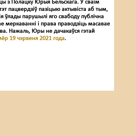
ы з Полацку Юрыя Бельскага. У сваім
эт пацвердзіў пазіцыю актывіста аб тым,
ія ўлады парушылі яго свабоду публічна
ае меркаванні і права праводзіць масавае
а. Нажаль, Юры не дачакаўся гэтай
ёр 19 чэрвеня 2021 года
.