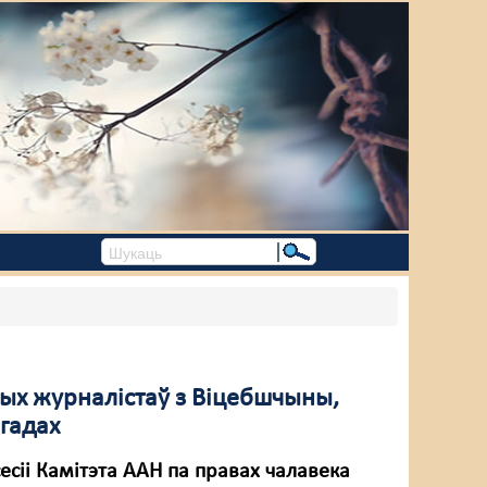
ых журналістаў з Віцебшчыны,
гадах
есіі Камітэта ААН па правах чалавека