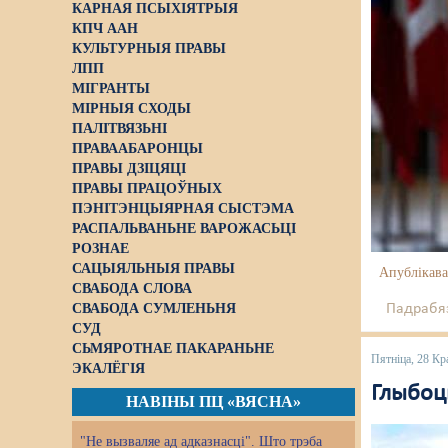
КАРНАЯ ПСЫХІЯТРЫЯ
КПЧ ААН
КУЛЬТУРНЫЯ ПРАВЫ
ЛПП
МІГРАНТЫ
МІРНЫЯ СХОДЫ
ПАЛІТВЯЗЬНІ
ПРАВААБАРОНЦЫ
ПРАВЫ ДЗІЦЯЦІ
ПРАВЫ ПРАЦОЎНЫХ
ПЭНІТЭНЦЫЯРНАЯ СЫСТЭМА
РАСПАЛЬВАНЬНЕ ВАРОЖАСЬЦІ
РОЗНАЕ
САЦЫЯЛЬНЫЯ ПРАВЫ
Апублікава
СВАБОДА СЛОВА
СВАБОДА СУМЛЕНЬНЯ
Падрабяз
СУД
СЬМЯРОТНАЕ ПАКАРАНЬНЕ
Пятніца, 28 Кр
ЭКАЛЁГІЯ
Глыбоц
НАВІНЫ ПЦ «ВЯСНА»
"Не вызваляе ад адказнасці". Што трэба