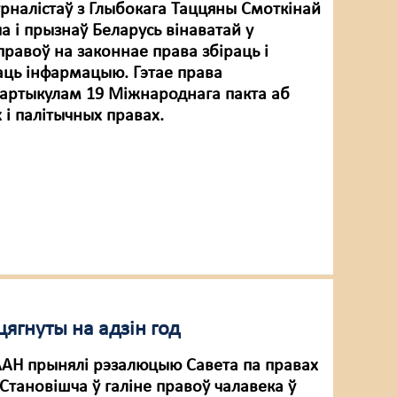
урналістаў з Глыбокага Таццяны Смоткінай
ча і прызнаў Беларусь вінаватай у
правоў на законнае права збіраць і
ць інфармацыю. Гэтае права
артыкулам 19 Міжнароднага пакта аб
 і палітычных правах.
цягнуты на адзін год
 ААН прынялі рэзалюцыю Савета па правах
Становішча ў галіне правоў чалавека ў