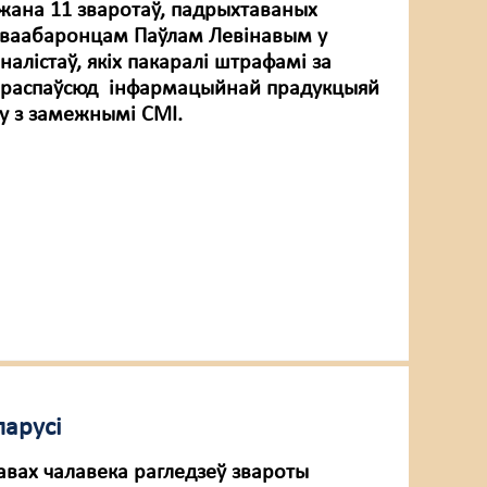
жана 11 зваротаў, падрыхтаваных
аваабаронцам Паўлам Левінавым у
налістаў, якіх пакаралі штрафамі за
 распаўсюд інфармацыйнай прадукцыяй
цу з замежнымі СМІ.
ларусі
авах чалавека рагледзеў звароты