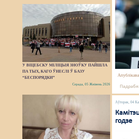
У ВІЦЕБСКУ МІЛІЦЫЯ ЗНОЎКУ ПАЙШЛA
ПА ТЫХ, КАГО ЎНЕСЛІ Ў БАЗУ
Апублікава
“БЕСПОРЯДКИ”
Серада, 05 Жнівень 2026
Падрабяз
Аўторак, 04 К
Камітэц
годзе