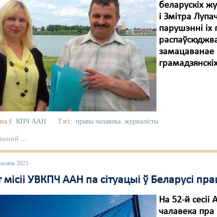
беларускіх ж
і Змітра Лупа
парушэнні іх 
распаўсюджва
замацаванае 
грамадзянскіх
на ў
КПЧ ААН
Тэгі:
правы чалавека
журналісты
ьней ...
асавік 2023
місіі УВКПЧ ААН па сітуацыі ў Беларусі пра
На 52-й сесіі
чалавека пра 