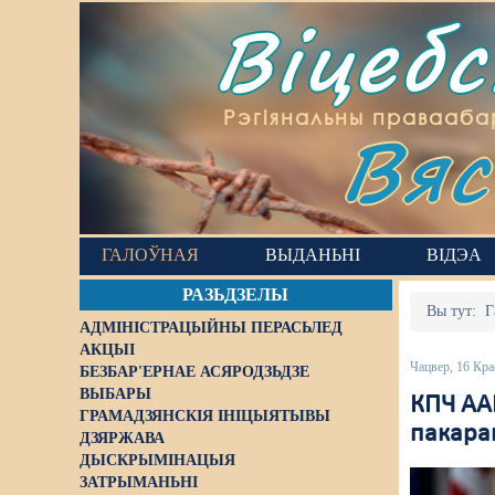
Віцеб
Вяс
Рэгіянальны правааба
ГАЛОЎНАЯ
ВЫДАНЬНІ
ВІДЭА
РАЗЬДЗЕЛЫ
Вы тут:
Г
АДМІНІСТРАЦЫЙНЫ ПЕРАСЬЛЕД
АКЦЫІ
Чацвер, 16 Кра
БЕЗБАР'ЕРНАЕ АСЯРОДЗЬДЗЕ
ВЫБАРЫ
КПЧ АА
ГРАМАДЗЯНСКІЯ ІНІЦЫЯТЫВЫ
пакара
ДЗЯРЖАВА
ДЫСКРЫМІНАЦЫЯ
ЗАТРЫМАНЬНІ