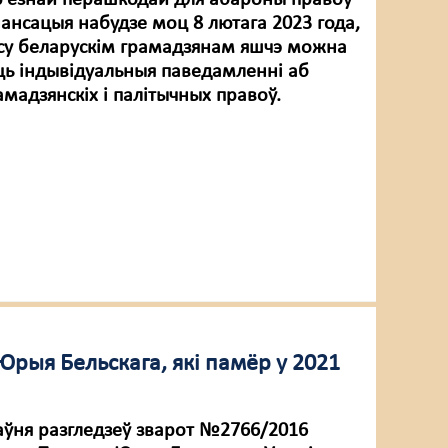
ур'ёзнай перашкодай для абароны правоў
нансацыя набудзе моц 8 лютага 2023 года,
часу беларускім грамадзянам яшчэ можна
ць індывідуальныя паведамленні аб
амадзянскіх і палітычных правоў.
Юрыя Бельскага, які памёр у 2021
раўня разгледзеў зварот №2766/2016