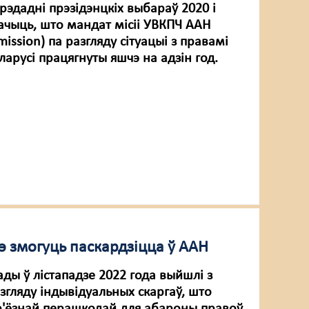
рэдадні прэзідэнцкіх выбараў 2020 і
начыць, што мандат місіі УВКПЧ ААН
mission) па разгляду сітуацыі з правамі
ларусі працягнуты яшчэ на адзін год.
э змогуць паскардзіцца ў ААН
ады ў лістападзе 2022 года выйшлі з
згляду індывідуальных скаргаў, што