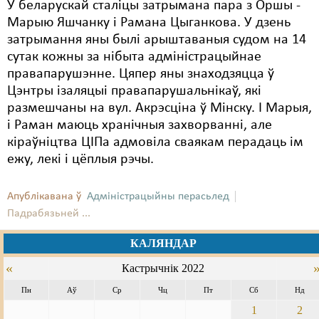
У беларускай сталіцы затрымана пара з Оршы -
Марыю Яшчанку і Рамана Цыганкова. У дзень
затрымання яны былі арыштаваныя судом на 14
сутак кожны за нібыта адміністрацыйнае
правапарушэнне. Цяпер яны знаходзяцца ў
Цэнтры ізаляцыі правапарушальнікаў, які
размешчаны на вул. Акрэсціна ў Мінску. І Марыя,
і Раман маюць хранічныя захворванні, але
кіраўніцтва ЦІПа адмовіла сваякам перадаць ім
ежу, лекі і цёплыя рэчы.
Апублікавана ў
Адміністрацыйны перасьлед
Падрабязьней ...
КАЛЯНДАР
«
Кастрычнік 2022
Пн
Аў
Ср
Чц
Пт
Сб
Нд
1
2