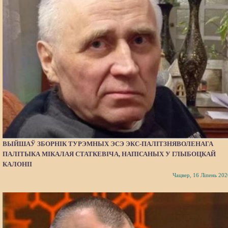
ВЫЙШАЎ ЗБОРНІК ТУРЭМНЫХ ЭСЭ ЭКС-ПАЛІТЗНЯВОЛЕНАГА
ПАЛІТЫКА МІКАЛАЯ СТАТКЕВІЧА, НАПІСАНЫХ У ГЛЫБОЦКАЙ
КАЛОНІІ
Чацвер, 16 Ліпень 202