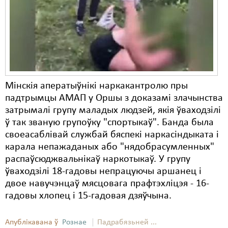
Карная псыхіятрыя
КПЧ ААН
Культурныя правы
ЛПП
Мігранты
Мінскія аператыўнікі наркакантролю пры
падтрымцы АМАП у Оршы з доказамі злачынства
Мірныя сходы
затрымалі групу маладых людзей, якія ўваходзілі
ў так званую групоўку "спортыкаў". Банда была
Палітвязьні
своеасаблівай службай бяспекі наркасіндыката і
Праваабаронцы
карала непажаданых або "нядобрасумленных"
распаўсюджвальнікаў наркотыкаў. У групу
Правы дзіцяці
ўваходзілі 18-гадовы непрацуючы аршанец і
двое навучэнцаў мясцовага прафтэхліцэя - 16-
Пэнітэнцыярная сыстэма
гадовы хлопец і 15-гадовая дзяўчына.
Распальваньне варожасьці
Апублікавана ў
Рознае
Падрабязьней ...
Рознае