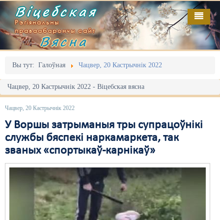
Віцебская
Рэгіянальны
праваабарончы сайт
Вясна
Галоўная
Выданьні
Адміністрацыйны перасьлед
Вы тут:
Галоўная
Чацвер, 20 Кастрычнік 2022
Відэа
Акцыі
Чацвер, 20 Кастрычнік 2022 - Віцебская вясна
Кантакт
Безбар'ернае асяродзьдзе
Чацвер, 20 Кастрычнік 2022
Пра нас
Выбары
У Воршы затрыманыя тры супрацоўнікі
службы бяспекі наркамаркета, так
RSS
Грамадзянскія ініцыятывы
званых «спортыкаў-карнікаў»
Дзяржава
Дыскрымінацыя
Затрыманьні