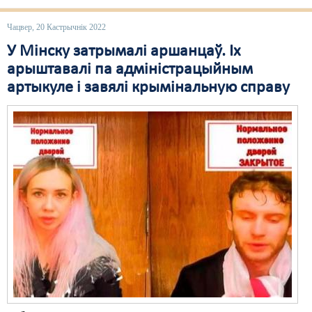
Свабода слова
Чацвер, 20 Кастрычнік 2022
У Мінску затрымалі аршанцаў. Іх
Свабода сумленьня
арыштавалі па адміністрацыйным
Суд
артыкуле і завялі крымінальную справу
Сьмяротнае пакараньне
Экалёгія
Правы працоўных
Сацыяльныя правы