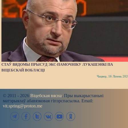
СТАЎ ВЯДОМЫ ПРЫСУД ЭКС-ПАМОЧНІКУ ЛУКАШЭНКІ ПА
ВІЦЕБСКАЙ ВОБЛАСЦІ
Чацвер, 16 Ліпень 202
© 2011 - 2026
Віцебская вясна
. Пры выкарыстаньні
матэрыялаў абавязковая гіпэрспасылка. Email:
vit.spring@proton.me