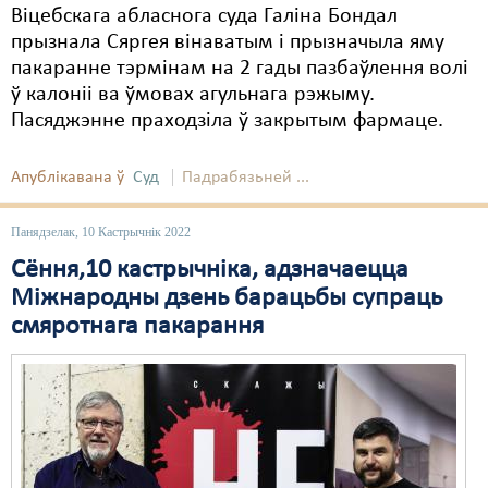
Віцебскага абласнога суда Галіна Бондал
прызнала Сяргея вінаватым і прызначыла яму
пакаранне тэрмінам на 2 гады пазбаўлення волі
ў калоніі ва ўмовах агульнага рэжыму.
Пасяджэнне праходзіла ў закрытым фармаце.
Апублікавана ў
Суд
Падрабязьней ...
Панядзелак, 10 Кастрычнік 2022
Сёння,10 кастрычніка, адзначаецца
Міжнародны дзень барацьбы супраць
смяротнага пакарання