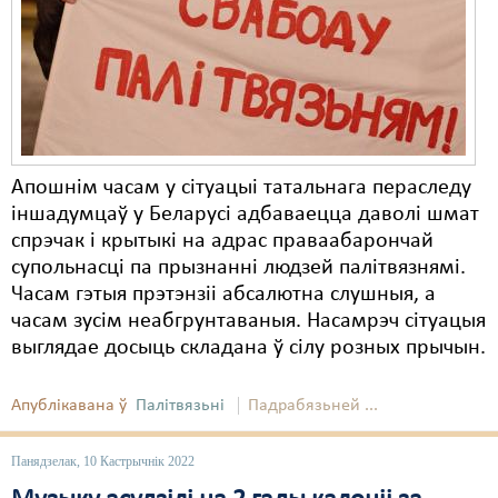
Карная псыхіятрыя
КПЧ ААН
Культурныя правы
ЛПП
Мігранты
Апошнім часам у сітуацыі татальнага пераследу
іншадумцаў у Беларусі адбаваецца даволі шмат
Мірныя сходы
спрэчак і крытыкі на адрас праваабарончай
супольнасці па прызнанні людзей палітвязнямі.
Палітвязьні
Часам гэтыя прэтэнзіі абсалютна слушныя, а
Праваабаронцы
часам зусім неабгрунтаваныя. Насамрэч сітуацыя
выглядае досыць складана ў сілу розных прычын.
Правы дзіцяці
Пэнітэнцыярная сыстэма
Апублікавана ў
Палітвязьні
Падрабязьней ...
Распальваньне варожасьці
Панядзелак, 10 Кастрычнік 2022
Рознае