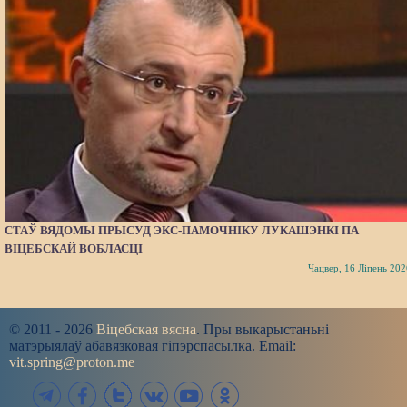
СТАЎ ВЯДОМЫ ПРЫСУД ЭКС-ПАМОЧНІКУ ЛУКАШЭНКІ ПА
ВІЦЕБСКАЙ ВОБЛАСЦІ
Чацвер, 16 Ліпень 202
© 2011 - 2026
Віцебская вясна
. Пры выкарыстаньні
матэрыялаў абавязковая гіпэрспасылка. Email:
vit.spring@proton.me