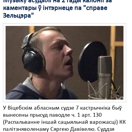
Музыку асудзілі на 2 гады калоніі за
каментары ў інтэрнеце па "справе
Свабода слова
Зельцэра"
Свабода сумленьня
Суд
Сьмяротнае пакараньне
Экалёгія
Правы працоўных
Сацыяльныя правы
У Віцебскім абласным судзе 7 кастрычніка быў
вынесены прысуд паводле ч. 1 арт. 130
(Распальванне іншай сацыяльнай варожасці) КК
палітзняволенаму Сяргею Давівелю. Суддзя