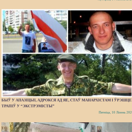
БЫЎ У АПАЗІЦЫІ, АДРОКСЯ АД ЯЕ, СТАЎ МАНАРХІСТАМ І ЎРЭШЦЕ
ТРАПІЎ У “ЭКСТРЭМІСТЫ”
Пятніца, 10 Ліпень 202