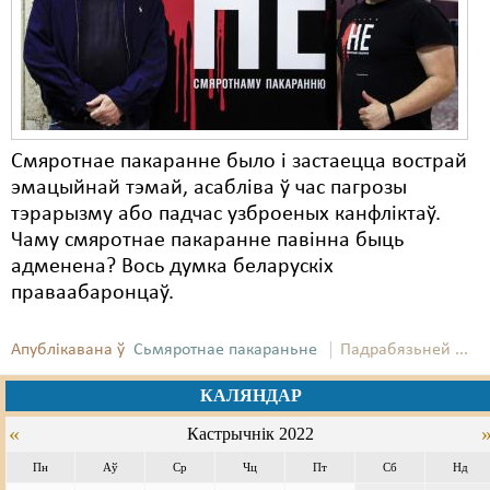
Смяротнае пакаранне было і застаецца вострай
эмацыйнай тэмай, асабліва ў час пагрозы
тэрарызму або падчас узброеных канфліктаў.
Чаму смяротнае пакаранне павінна быць
адменена? Вось думка беларускіх
праваабаронцаў.
Апублікавана ў
Сьмяротнае пакараньне
Падрабязьней ...
КАЛЯНДАР
«
Кастрычнік 2022
Пн
Аў
Ср
Чц
Пт
Сб
Нд