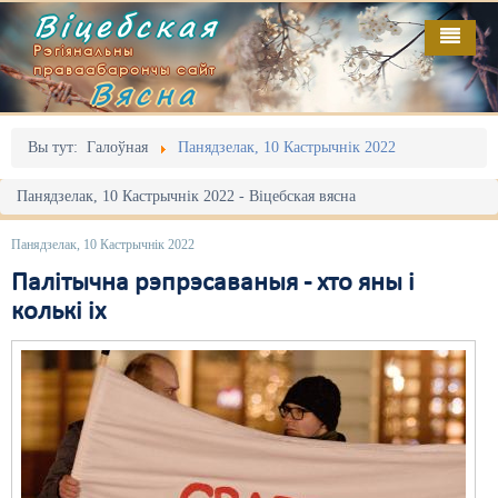
Віцебская
Рэгіянальны
праваабарончы сайт
Вясна
Галоўная
Выданьні
Адміністрацыйны перасьлед
Вы тут:
Галоўная
Панядзелак, 10 Кастрычнік 2022
Відэа
Акцыі
Панядзелак, 10 Кастрычнік 2022 - Віцебская вясна
Кантакт
Безбар'ернае асяродзьдзе
Панядзелак, 10 Кастрычнік 2022
Пра нас
Выбары
Палітычна рэпрэсаваныя - хто яны і
колькі іх
RSS
Грамадзянскія ініцыятывы
Дзяржава
Дыскрымінацыя
Затрыманьні