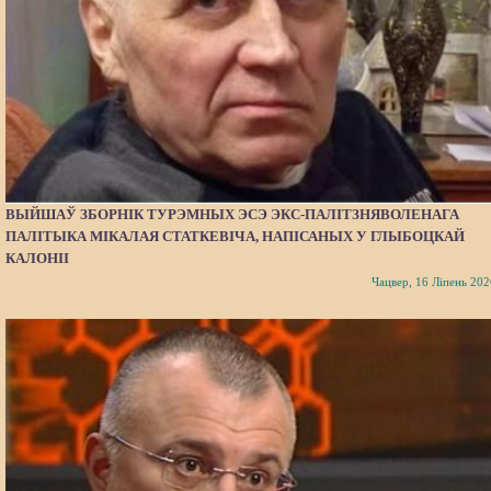
ВЫЙШАЎ ЗБОРНІК ТУРЭМНЫХ ЭСЭ ЭКС-ПАЛІТЗНЯВОЛЕНАГА
ПАЛІТЫКА МІКАЛАЯ СТАТКЕВІЧА, НАПІСАНЫХ У ГЛЫБОЦКАЙ
КАЛОНІІ
Чацвер, 16 Ліпень 202