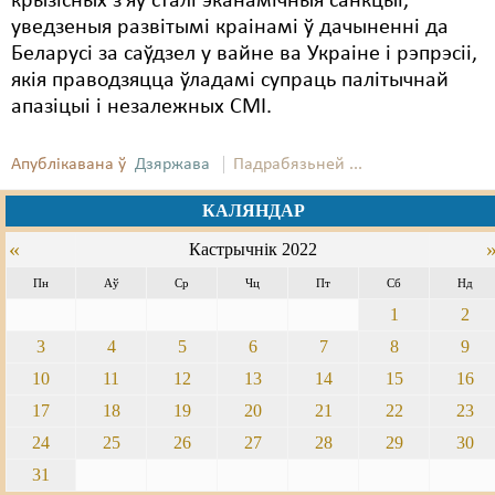
крызісных з'яў сталі эканамічныя санкцыі,
уведзеныя развітымі краінамі ў дачыненні да
Беларусі за саўдзел у вайне ва Украіне і рэпрэсіі,
якія праводзяцца ўладамі супраць палітычнай
апазіцыі і незалежных СМІ.
Апублікавана ў
Дзяржава
Падрабязьней ...
КАЛЯНДАР
«
Кастрычнік 2022
Пн
Аў
Ср
Чц
Пт
Сб
Нд
1
2
3
4
5
6
7
8
9
10
11
12
13
14
15
16
17
18
19
20
21
22
23
24
25
26
27
28
29
30
31