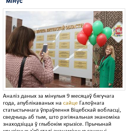
"мінус"
Свабода слова
Свабода сумленьня
Суд
Сьмяротнае пакараньне
Экалёгія
Правы працоўных
Сацыяльныя правы
Аналіз даных за мінулыя 9 месяцаў бягучага
года, апублікаваных на
сайце
Галоўнага
статыстычнага ўпраўлення Віцебскай вобласці,
сведчыць аб тым, што рэгіянальная эканоміка
знаходзіцца ў глыбокім крызісе. Прычынай