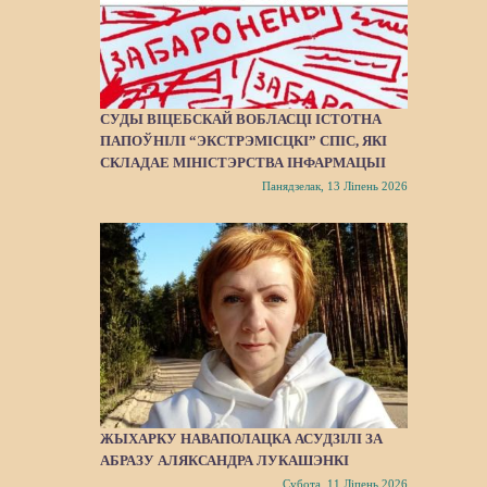
СУДЫ ВІЦЕБСКАЙ ВОБЛАСЦІ ІСТОТНА
ПАПОЎНІЛІ “ЭКСТРЭМІСЦКІ” СПІС, ЯКІ
СКЛАДАЕ МІНІСТЭРСТВА ІНФАРМАЦЫІ
Панядзелак, 13 Ліпень 2026
ЖЫХАРКУ НАВАПОЛАЦКА АСУДЗІЛІ ЗА
АБРАЗУ АЛЯКСАНДРА ЛУКАШЭНКІ
Субота, 11 Ліпень 2026