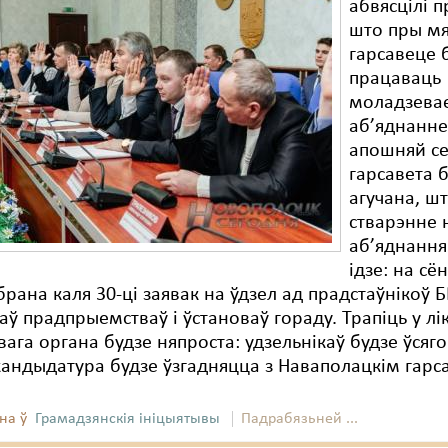
абвясцілі п
што пры м
гарсавеце 
працаваць
моладзева
аб’яднанне
апошняй се
гарсавета 
агучана, ш
стварэнне 
аб’яднання
ідзе: на сё
брана каля 30-ці заявак на ўдзел ад прадстаўнікоў 
аў прадпрыемстваў і ўстановаў гораду. Трапіць у лі
ага органа будзе няпроста: удзельнікаў будзе ўсяго 
андыдатура будзе ўзгадняцца з Наваполацкім гарс
на ў
Грамадзянскія ініцыятывы
Падрабязьней ...