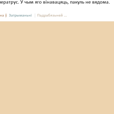
ператрус. У чым яго вінавацяць, пакуль не вядома.
на ў
Затрыманьні
Падрабязьней ...