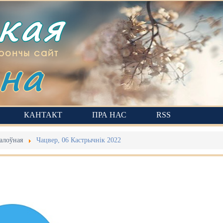
ская
на
рончы сайт
КАНТАКТ
ПРА НАС
RSS
алоўная
Чацвер, 06 Кастрычнік 2022