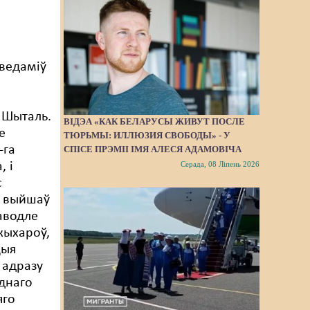
аведаміў
 Шыталь.
ВІДЭА «КАК БЕЛАРУСЫ ЖИВУТ ПОСЛЕ
е
ТЮРЬМЫ: ИЛЛЮЗИЯ СВОБОДЫ» - У
-га
СПІСЕ ПРЭМІІ ІМЯ АЛЕСЯ АДАМОВІЧА
Серада, 08 Ліпень 2026
, і
с
е выйшаў
аводле
жыхароў,
цыя
 адразу
аднаго
яго