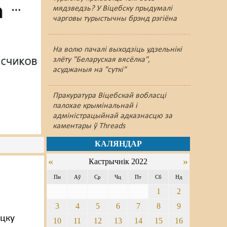
мядзведзь? У Віцебску прыдумалі
чарговы турыстычны брэнд рэгіёна
На волю пачалі выходзіць удзельнікі
злёту "Беларуская вясёлка",
асуджаныя на "суткі"
Пракуратура Віцебскай вобласці
палохае крымінальнай і
адміністрацыйнай адказнасцю за
каментары ў Threads
КАЛЯНДАР
«
»
Кастрычнік 2022
Пн
Аў
Ср
Чц
Пт
Сб
Нд
1
2
3
4
5
6
7
8
9
цку
10
11
12
13
14
15
16