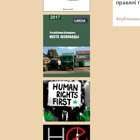
правялі 
Апублікава