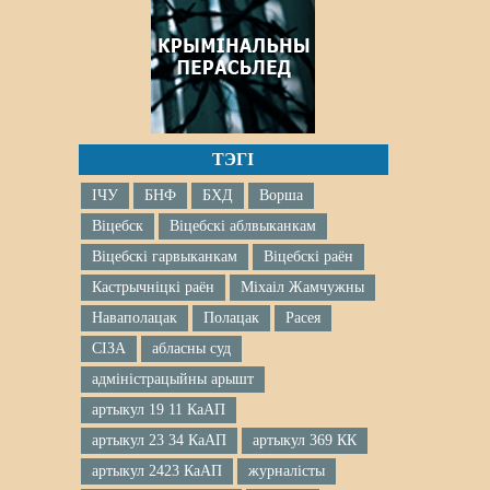
ТЭГІ
ІЧУ
БНФ
БХД
Ворша
Віцебск
Віцебскі аблвыканкам
Віцебскі гарвыканкам
Віцебскі раён
Кастрычніцкі раён
Міхаіл Жамчужны
Наваполацак
Полацак
Расея
СІЗА
абласны суд
адміністрацыйны арышт
артыкул 19 11 КаАП
артыкул 23 34 КаАП
артыкул 369 КК
артыкул 2423 КаАП
журналісты