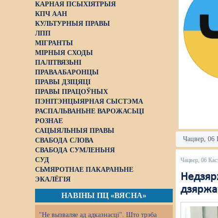
КАРНАЯ ПСЫХІЯТРЫЯ
КПЧ ААН
КУЛЬТУРНЫЯ ПРАВЫ
ЛПП
МІГРАНТЫ
МІРНЫЯ СХОДЫ
ПАЛІТВЯЗЬНІ
ПРАВААБАРОНЦЫ
ПРАВЫ ДЗІЦЯЦІ
ПРАВЫ ПРАЦОЎНЫХ
ПЭНІТЭНЦЫЯРНАЯ СЫСТЭМА
РАСПАЛЬВАНЬНЕ ВАРОЖАСЬЦІ
РОЗНАЕ
САЦЫЯЛЬНЫЯ ПРАВЫ
Чацвер, 06 
СВАБОДА СЛОВА
СВАБОДА СУМЛЕНЬНЯ
СУД
Чацвер, 06 Кас
СЬМЯРОТНАЕ ПАКАРАНЬНЕ
Недзяр
ЭКАЛЁГІЯ
дзяржа
НАВІНЫ ПЦ «ВЯСНА»
"Не вызваляе ад адказнасці". Што трэба