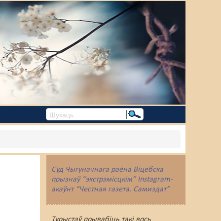
Суд Чыгуначнага раёна Віцебска
прызнаў “экстрэмісцкім” Instagram-
акаўнт “Честная газета. Самиздат”
Турыстаў прывабіць такі вось