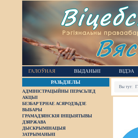
Віцеб
Вяс
Рэгіянальны правааба
ГАЛОЎНАЯ
ВЫДАНЬНІ
ВІДЭА
РАЗЬДЗЕЛЫ
Вы тут:
Г
АДМІНІСТРАЦЫЙНЫ ПЕРАСЬЛЕД
АКЦЫІ
БЕЗБАР'ЕРНАЕ АСЯРОДЗЬДЗЕ
ВЫБАРЫ
ГРАМАДЗЯНСКІЯ ІНІЦЫЯТЫВЫ
ДЗЯРЖАВА
ДЫСКРЫМІНАЦЫЯ
ЗАТРЫМАНЬНІ