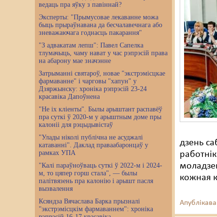
ведаць пра яўку з павіннай?
Эксперты: "Прымусовае лекаванне можа
быць прыраўнавана да бесчалавечнага або
зневажаючага годнасць пакарання"
"З адвакатам лепш": Павел Сапелка
тлумачыць, чаму нават у час рэпрэсій права
на абарону мае значэнне
Затрыманні святароў, новае "экстрэмісцкае
фармаванне" і чарговы "хапун" у
Дзяржынску: хроніка рэпрэсій 23-24
красавіка Дапоўнена
"Не іх кліенты". Былы арыштант распавёў
пра суткі ў 2020-м у арыштным доме пры
калоніі для рэцыдывістаў
"Улады ніколі публічна не асуджалі
дзень са
катаванні". Даклад праваабаронцаў у
рамках УПА
работнік
моладзев
"Калі параўноўваць суткі ў 2022-м і 2024-
м, то цяпер горш стала", — былы
кожная к
палітвязень пра калонію і арышт пасля
вызвалення
Ксяндза Вячаслава Барка прызналі
Апублікава
"экстрэмісцкім фармаваннем": хроніка
рэпрэсій 16-17 красавіка