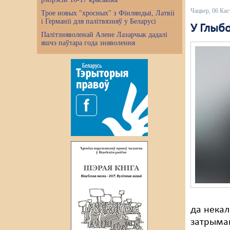
Чацвер, 06 Кас
Трое новых "хросных" з Фінляндыі, Латвіі
і Германіі для палітвязняў у Беларусі
У Глыб
Палітзняволенай Алене Лазарчык дадалі
яшчэ паўтара года зняволення
да некал
затрыман