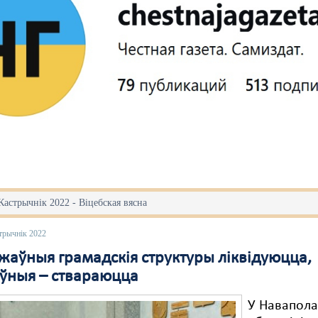
Кастрычнік 2022 - Віцебская вясна
трычнік 2022
жаўныя грамадскія структуры ліквідуюцца,
ўныя – ствараюцца
У Навапола