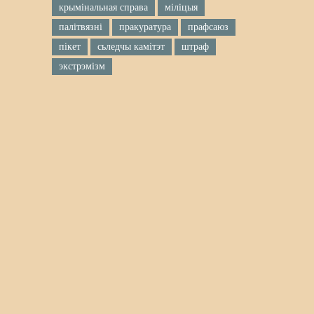
крымінальная справа
міліцыя
палітвязні
пракуратура
прафсаюз
пікет
сьледчы камітэт
штраф
экстрэмізм