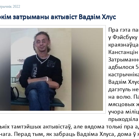
трычнік 2022
окім затрыманы актывіст Вадзім Хлус
Пра гэта п
у Фэйсбуку
краязнаўца
Канстанцін
Затрыманн
адбылося 5
кастрычніка
Вадзім Хлу
дагэтуль н
на волю. П
мясцовых 
учора мілі
прыходзіла
ькіх тамтэйшых актывістаў, але вядома толькі пра 
ага. Перад тым, як забраць Вадзіма Хлуса, дома ў 