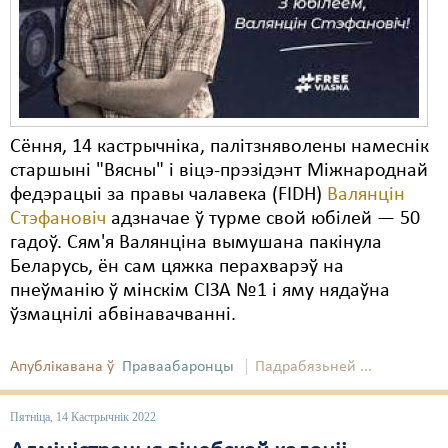
Карная псыхіятрыя
КПЧ ААН
Культурныя правы
ЛПП
Сёння, 14 кастрычніка, палітзняволены намеснік
Мігранты
старшыні "Вясны" і віцэ-прэзідэнт Міжнароднай
федэрацыі за правы чалавека (FIDH)
Валянцін
Мірныя сходы
Стэфановіч
адзначае ў турме свой юбілей — 50
гадоў. Сям'я Валянціна вымушана пакінула
Палітвязьні
Беларусь, ён сам цяжка перахварэў на
Праваабаронцы
пнеўманію ў мінскім СІЗА №1 і яму нядаўна
ўзмацнілі абвінавачванні.
Правы дзіцяці
Пэнітэнцыярная сыстэма
Апублікавана ў
Праваабаронцы
Падрабязьней ...
Распальваньне варожасьці
Пятніца, 14 Кастрычнік 2022
Рознае