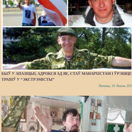
БЫЎ У АПАЗІЦЫІ, АДРОКСЯ АД ЯЕ, СТАЎ МАНАРХІСТАМ І ЎРЭШЦЕ
ТРАПІЎ У “ЭКСТРЭМІСТЫ”
Пятніца, 10 Ліпень 202