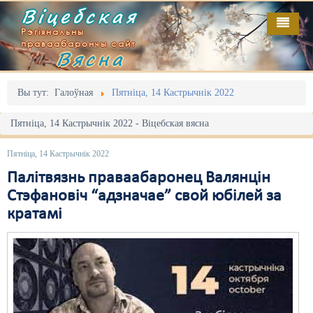
Віцебская
Рэгіянальны
праваабарончы сайт
Вясна
Галоўная
Выданьні
Адміністрацыйны перасьлед
Вы тут:
Галоўная
Пятніца, 14 Кастрычнік 2022
Відэа
Акцыі
Пятніца, 14 Кастрычнік 2022 - Віцебская вясна
Кантакт
Безбар'ернае асяродзьдзе
Пятніца, 14 Кастрычнік 2022
Пра нас
Выбары
Палітвязнь праваабаронец Валянцін
Стэфановіч “адзначае” свой юбілей за
RSS
Грамадзянскія ініцыятывы
кратамі
Дзяржава
Дыскрымінацыя
Затрыманьні