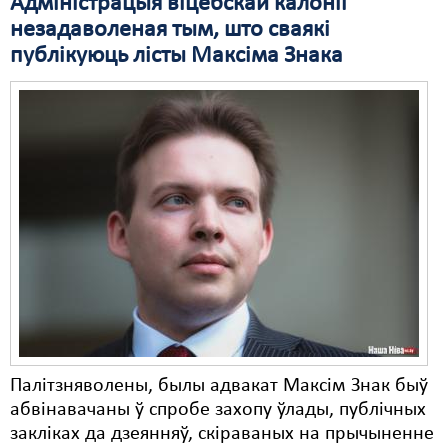
Адміністрацыя віцебскай калоніі
незадаволеная тым, што сваякі
Свабода слова
публікуюць лісты Максіма Знака
Свабода сумленьня
Суд
Сьмяротнае пакараньне
Экалёгія
Правы працоўных
Сацыяльныя правы
Палітзняволены, былы адвакат Максім Знак быў
абвінавачаны ў спробе захопу ўлады, публічных
закліках да дзеянняў, скіраваных на прычыненне