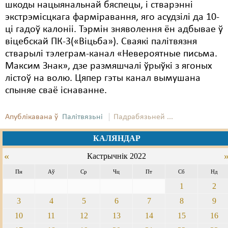
шкоды нацыянальнай бяспецы, і стварэнні
экстрэмісцкага фарміравання, яго асудзілі да 10-
ці гадоў калоніі. Тэрмін зняволення ён адбывае ў
віцебскай ПК-3(«Віцьба»). Сваякі палітвязня
стварылі тэлеграм-канал «Невероятные письма.
Максим Знак», дзе размяшчалі ўрыўкі з ягоных
лістоў на волю. Цяпер гэты канал вымушана
спыняе сваё існаванне.
Апублікавана ў
Палітвязьні
Падрабязьней ...
КАЛЯНДАР
«
Кастрычнік 2022
Пн
Аў
Ср
Чц
Пт
Сб
Нд
1
2
3
4
5
6
7
8
9
10
11
12
13
14
15
16