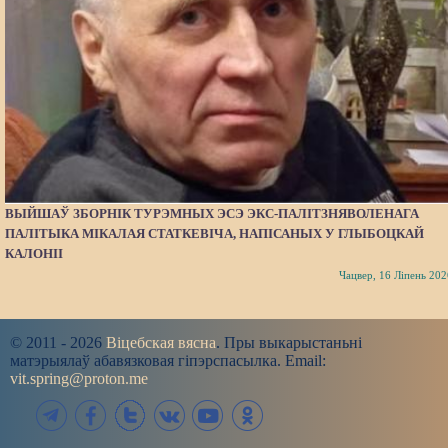
ВЫЙШАЎ ЗБОРНІК ТУРЭМНЫХ ЭСЭ ЭКС-ПАЛІТЗНЯВОЛЕНАГА
ПАЛІТЫКА МІКАЛАЯ СТАТКЕВІЧА, НАПІСАНЫХ У ГЛЫБОЦКАЙ
КАЛОНІІ
Чацвер, 16 Ліпень 202
© 2011 - 2026
Віцебская вясна
. Пры выкарыстаньні
матэрыялаў абавязковая гіпэрспасылка. Email:
vit.spring@proton.me