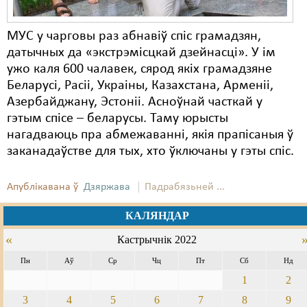
МУС у чарговы раз абнавіў спіс грамадзян,
датычных да «экстрэмісцкай дзейнасці». У ім
ужо каля 600 чалавек, сярод якіх грамадзяне
Беларусі, Расіі, Украіны, Казахстана, Арменіі,
Азербайджану, Эстоніі. Асноўнай часткай у
гэтым спісе – беларусы. Таму юрысты
нагадваюць пра абмежаванні, якія прапісаныя ў
заканадаўстве для тых, хто ўключаны у гэты спіс.
Апублікавана ў
Дзяржава
Падрабязьней ...
КАЛЯНДАР
«
Кастрычнік 2022
Пн
Аў
Ср
Чц
Пт
Сб
Нд
1
2
3
4
5
6
7
8
9