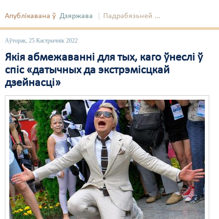
Апублікавана ў
Дзяржава
Падрабязьней ...
Свабода слова
Свабода сумленьня
Аўторак, 25 Кастрычнік 2022
Якія абмежаванні для тых, каго ўнеслі ў
Суд
спіс «датычных да экстрэмісцкай
Сьмяротнае пакараньне
дзейнасці»
Экалёгія
Правы працоўных
Сацыяльныя правы