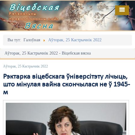
Віцебская
Рэгіянальны
праваабарончы сайт
Вясна
Галоўная
Выданьні
Адміністрацыйны перасьлед
Вы тут:
Галоўная
Аўторак, 25 Кастрычнік 2022
Відэа
Акцыі
Аўторак, 25 Кастрычнік 2022 - Віцебская вясна
Кантакт
Безбар'ернае асяродзьдзе
Аўторак, 25 Кастрычнік 2022
Пра нас
Выбары
Рэктарка віцебскага ўніверсітэту лічыць,
што мінулая вайна скончылася не ў 1945-
RSS
Грамадзянскія ініцыятывы
м
Дзяржава
Дыскрымінацыя
Затрыманьні