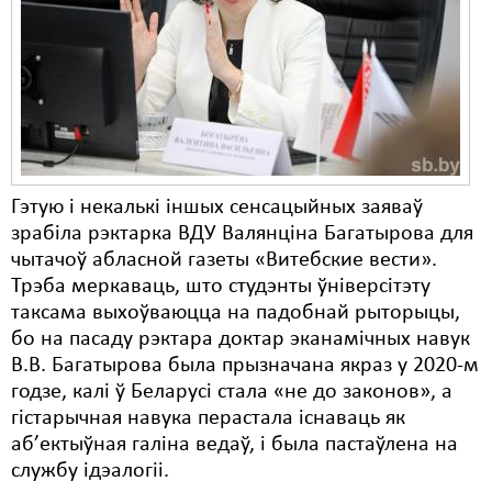
Карная псыхіятрыя
КПЧ ААН
Культурныя правы
ЛПП
Мігранты
Гэтую і некалькі іншых сенсацыйных заяваў
Мірныя сходы
зрабіла рэктарка ВДУ Валянціна Багатырова для
чытачоў абласной газеты «Витебские вести».
Палітвязьні
Трэба меркаваць, што студэнты ўніверсітэту
Праваабаронцы
таксама выхоўваюцца на падобнай рыторыцы,
бо на пасаду рэктара доктар эканамічных навук
Правы дзіцяці
В.В. Багатырова была прызначана якраз у 2020-м
годзе, калі ў Беларусі стала «не до законов», а
Пэнітэнцыярная сыстэма
гістарычная навука перастала існаваць як
Распальваньне варожасьці
аб’ектыўная галіна ведаў, і была пастаўлена на
службу ідэалогіі.
Рознае