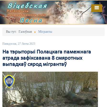
Віцебская
Рэгіянальны
праваабарончы сайт
Вясна
Галоўная
Выданьні
Адміністрацыйны перасьлед
Вы тут:
Галоўная
Мігранты
Відэа
Акцыі
Панядзелак, 27 Люты 2023
Кантакт
Безбар'ернае асяродзьдзе
На тэрыторыі Полацкага памежнага
атрада зафіксавана 8 смяротных
Пра нас
Выбары
выпадкаў сярод мігрантаў
RSS
Грамадзянскія ініцыятывы
Дзяржава
Дыскрымінацыя
Затрыманьні