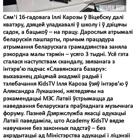
Сямʼі 16-гадовага Іллі Карозы ў Віцебску далі
кватэру, дзяцей уладкавалі ў школу і ў дзіцячы
садок, а бацькоў – на працу. Дарослыя атрымалі
беларускія пашпарты, прычым працэдура
атрымання беларускага грамадзянства заняла
рэкордна малы тэрмін – усяго 3 тыдні. Усё гэта
сталася наступствам скандалу, звязанага з
інтэрв’ю падчас «Славянскага базару»:
выхаванец дзіцячай акадэміі радыё і
тэлебачання KidsTV Ілля Кароза ўзяў інтэрв’ю ў
Аляксандра Лукашэнкі, нягледзячы на
рэкамендацыі МЗС Латвіі ўстрымацца да
наведвання беларускага праўладнага музычнага
форуму. Пазней Дзяржслужба якасці адукацыі
Латвіі паведаміла, што Academy KidsTV вядзе
навучанне без законных падстаў – без
акрэдытацыі ад Міністэрства адукацыі і ліцэнзіі