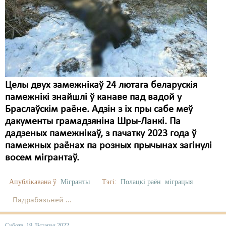
Карная псыхіятрыя
КПЧ ААН
Культурныя правы
ЛПП
Мігранты
Целы двух замежнікаў 24 лютага беларускія
памежнікі знайшлі ў канаве пад вадой у
Мірныя сходы
Браслаўскім раёне. Адзін з іх пры сабе меў
дакументы грамадзяніна Шры-Ланкі. Па
Палітвязьні
дадзеных памежнікаў, з пачатку 2023 года ў
Праваабаронцы
памежных раёнах па розных прычынах загінулі
восем мігрантаў.
Правы дзіцяці
Апублікавана ў
Мігранты
Тэгі:
Полацкі раён
міграцыя
Пэнітэнцыярная сыстэма
Падрабязьней ...
Распальваньне варожасьці
Рознае
Субота, 19 Лістапад 2022