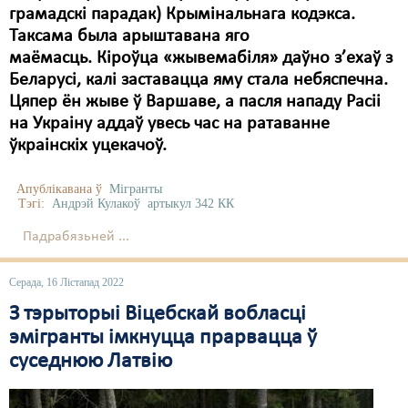
грамадскі парадак) Крымінальнага кодэкса.
Таксама была арыштавана яго
маёмасць. Кіроўца «жывемабіля» даўно з’ехаў з
Беларусі, калі заставацца яму стала небяспечна.
Цяпер ён жыве ў Варшаве, а пасля нападу Расіі
на Украіну аддаў увесь час на ратаванне
ўкраінскіх уцекачоў.
Апублікавана ў
Мігранты
Тэгі:
Андрэй Кулакоў
артыкул 342 КК
Падрабязьней ...
Серада, 16 Лістапад 2022
З тэрыторыі Віцебскай вобласці
эмігранты імкнуцца прарвацца ў
суседнюю Латвію