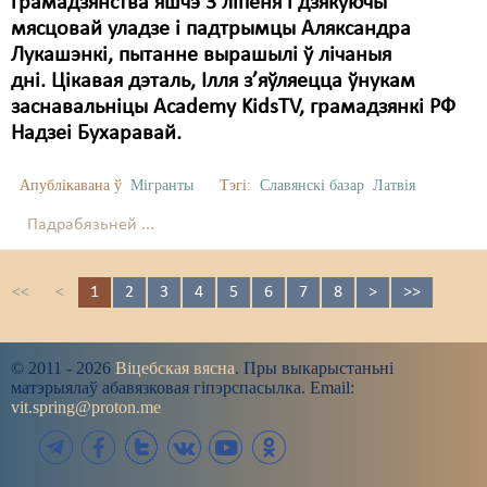
грамадзянства яшчэ 3 ліпеня і дзякуючы
мясцовай уладзе і падтрымцы Аляксандра
Лукашэнкі, пытанне вырашылі ў лічаныя
дні. Цікавая дэталь, Ілля з’яўляецца ўнукам
заснавальніцы Academy KidsTV, грамадзянкі РФ
Надзеі Бухаравай.
Апублікавана ў
Мігранты
Тэгі:
Славянскі базар
Латвія
Падрабязьней ...
<<
<
1
2
3
4
5
6
7
8
>
>>
© 2011 - 2026
Віцебская вясна
. Пры выкарыстаньні
матэрыялаў абавязковая гіпэрспасылка. Email:
vit.spring@proton.me