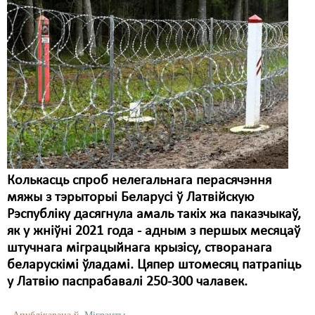
Колькасць спроб нелегальнага перасячэння
мяжы з тэрыторыі Беларусі ў Латвійскую
Рэспубліку дасягнула амаль такіх жа паказчыкаў,
як у жніўні 2021 года - адным з першых месяцаў
штучнага міграцыйнага крызісу, створанага
беларускімі ўладамі. Цяпер штомесяц патрапіць
у Латвію паспрабавалі 250-300 чалавек.