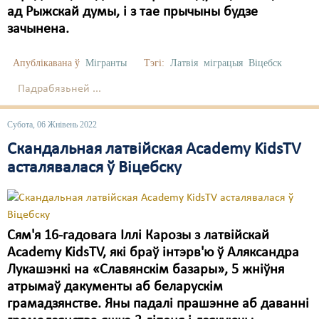
ад Рыжскай думы, і з тае прычыны будзе
зачынена.
Апублікавана ў
Мігранты
Тэгі:
Латвія
міграцыя
Віцебск
Падрабязьней ...
Субота, 06 Жнівень 2022
Скандальная латвійская Academy KidsTV
асталявалася ў Віцебску
Сям'я 16-гадовага Іллі Карозы з латвійскай
Academy KidsTV, які браў інтэрв'ю ў Аляксандра
Лукашэнкі на «Славянскім базары», 5 жніўня
атрымаў дакументы аб беларускім
грамадзянстве. Яны падалі прашэнне аб даванні