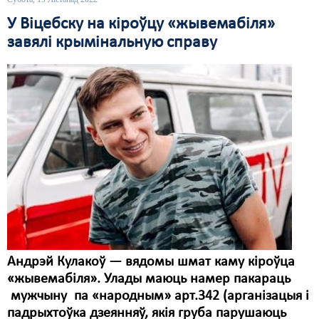
У Віцебску на кіроўцу «жывемабіля»
Свабода слова
завялі крымінальную справу
Свабода сумленьня
Суд
Сьмяротнае пакараньне
Экалёгія
Правы працоўных
Сацыяльныя правы
Андрэй Кулакоў — вядомы шмат каму кіроўца
«жывемабіля». Улады маюць намер пакараць
мужчыну па «народным» арт.342 (арганізацыя і
падрыхтоўка дзеянняў, якія груба парушаюць