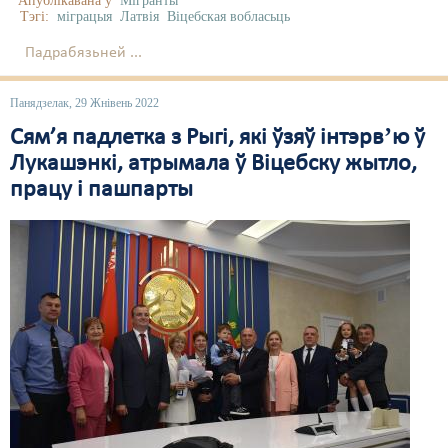
Апублікавана ў
Мігранты
Тэгі:
міграцыя
Латвія
Віцебская вобласьць
Падрабязьней ...
Панядзелак, 29 Жнівень 2022
Сям’я падлетка з Рыгі, які ўзяў інтэрвʼю ў
Лукашэнкі, атрымала ў Віцебску жытло,
працу і пашпарты