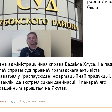
раёна 7 ка
была
ена адміністрацыйная справа Вадзіма Хлуса. На па
аў справы суд прызнаў грамадскага актывіста
наватым у “распаўсюдзе інфармацыйнай прадукцыі,
заклікі да экстрэмісцкай дзейнасці” і пакараў яго
трацыйным арыштам на 7 сутак.
на ў
Суд
Падрабязьней ...