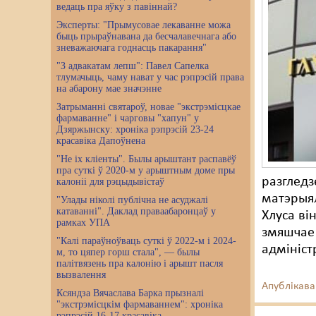
ведаць пра яўку з павіннай?
Эксперты: "Прымусовае лекаванне можа
быць прыраўнавана да бесчалавечнага або
зневажаючага годнасць пакарання"
"З адвакатам лепш": Павел Сапелка
тлумачыць, чаму нават у час рэпрэсій права
на абарону мае значэнне
Затрыманні святароў, новае "экстрэмісцкае
фармаванне" і чарговы "хапун" у
Дзяржынску: хроніка рэпрэсій 23-24
красавіка Дапоўнена
"Не іх кліенты". Былы арыштант распавёў
пра суткі ў 2020-м у арыштным доме пры
разгледз
калоніі для рэцыдывістаў
матэрыял
"Улады ніколі публічна не асуджалі
катаванні". Даклад праваабаронцаў у
Хлуса ві
рамках УПА
змяшчае 
"Калі параўноўваць суткі ў 2022-м і 2024-
адмініс
м, то цяпер горш стала", — былы
палітвязень пра калонію і арышт пасля
вызвалення
Апублікава
Ксяндза Вячаслава Барка прызналі
"экстрэмісцкім фармаваннем": хроніка
рэпрэсій 16-17 красавіка