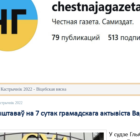
 Кастрычнік 2022 - Віцебская вясна
астрычнік 2022
штаваў на 7 сутак грамадскага актывіста В
У судзе Гл