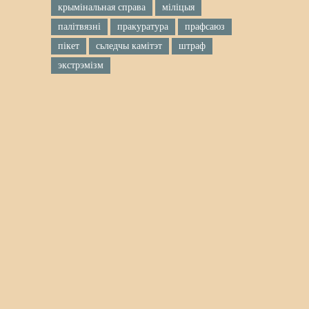
крымінальная справа
міліцыя
палітвязні
пракуратура
прафсаюз
пікет
сьледчы камітэт
штраф
экстрэмізм