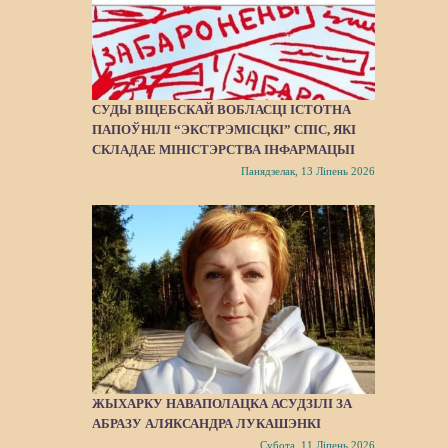
СУДЫ ВІЦЕБСКАЙ ВОБЛАСЦІ ІСТОТНА
ПАПОЎНІЛІ “ЭКСТРЭМІСЦКІ” СПІС, ЯКІ
СКЛАДАЕ МІНІСТЭРСТВА ІНФАРМАЦЫІ
Панядзелак, 13 Ліпень 2026
ЖЫХАРКУ НАВАПОЛАЦКА АСУДЗІЛІ ЗА
АБРАЗУ АЛЯКСАНДРА ЛУКАШЭНКІ
Субота, 11 Ліпень 2026