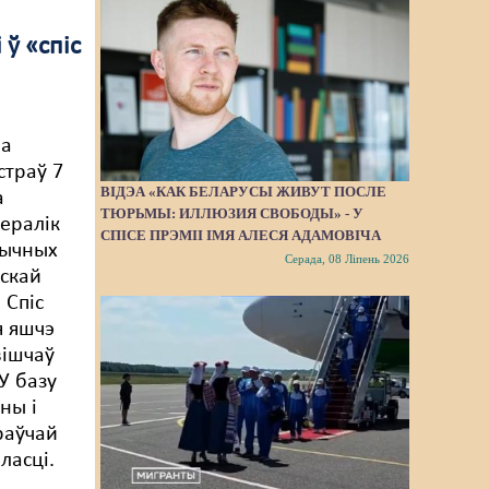
ў «спіс
ва
страў 7
ВІДЭА «КАК БЕЛАРУСЫ ЖИВУТ ПОСЛЕ
а
ТЮРЬМЫ: ИЛЛЮЗИЯ СВОБОДЫ» - У
Пералік
СПІСЕ ПРЭМІІ ІМЯ АЛЕСЯ АДАМОВІЧА
тычных
Серада, 08 Ліпень 2026
іскай
 Спіс
я яшчэ
вішчаў
У базу
ны і
раўчай
ласці.