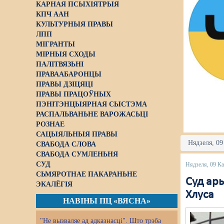
КАРНАЯ ПСЫХІЯТРЫЯ
КПЧ ААН
КУЛЬТУРНЫЯ ПРАВЫ
ЛПП
МІГРАНТЫ
МІРНЫЯ СХОДЫ
ПАЛІТВЯЗЬНІ
ПРАВААБАРОНЦЫ
ПРАВЫ ДЗІЦЯЦІ
ПРАВЫ ПРАЦОЎНЫХ
ПЭНІТЭНЦЫЯРНАЯ СЫСТЭМА
РАСПАЛЬВАНЬНЕ ВАРОЖАСЬЦІ
РОЗНАЕ
САЦЫЯЛЬНЫЯ ПРАВЫ
Нядзеля, 09
СВАБОДА СЛОВА
СВАБОДА СУМЛЕНЬНЯ
СУД
Нядзеля, 09 К
СЬМЯРОТНАЕ ПАКАРАНЬНЕ
Суд ары
ЭКАЛЁГІЯ
Хлуса
НАВІНЫ ПЦ «ВЯСНА»
"Не вызваляе ад адказнасці". Што трэба