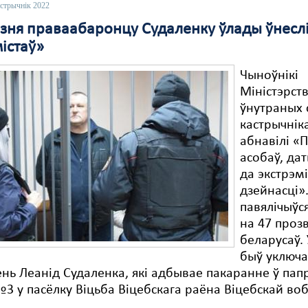
астрычнік 2022
зня праваабаронцу Судаленку ўлады ўнеслі 
істаў»
Чыноўнікі
Міністэрст
ўнутраных 
кастрычнік
абнавілі «
асобаў, да
да экстрэм
дзейнасці».
павялічыўс
на 47 проз
беларусаў. 
быў уключа
ень Леанід Судаленка, які адбывае пакаранне ў пап
№3 у пасёлку Віцьба Віцебскага раёна Віцебскай воб