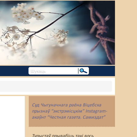
Суд Чыгуначнага раёна Віцебска
прызнаў “экстрэмісцкім” Instagram-
акаўнт “Честная газета. Самиздат”
Турыстаў прывабіць такі вось