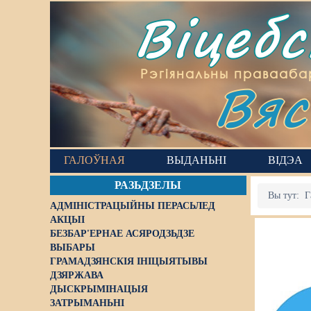
Віцеб
Вяс
Рэгіянальны правааба
ГАЛОЎНАЯ
ВЫДАНЬНІ
ВІДЭА
РАЗЬДЗЕЛЫ
Вы тут:
Г
АДМІНІСТРАЦЫЙНЫ ПЕРАСЬЛЕД
АКЦЫІ
БЕЗБАР'ЕРНАЕ АСЯРОДЗЬДЗЕ
ВЫБАРЫ
ГРАМАДЗЯНСКІЯ ІНІЦЫЯТЫВЫ
ДЗЯРЖАВА
ДЫСКРЫМІНАЦЫЯ
ЗАТРЫМАНЬНІ