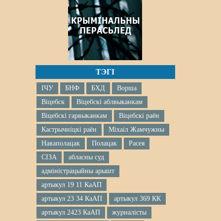
ТЭГІ
ІЧУ
БНФ
БХД
Ворша
Віцебск
Віцебскі аблвыканкам
Віцебскі гарвыканкам
Віцебскі раён
Кастрычніцкі раён
Міхаіл Жамчужны
Наваполацак
Полацак
Расея
СІЗА
абласны суд
адміністрацыйны арышт
артыкул 19 11 КаАП
артыкул 23 34 КаАП
артыкул 369 КК
артыкул 2423 КаАП
журналісты