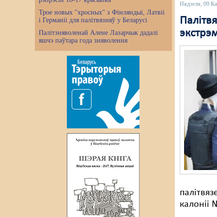
Нядзеля, 09 К
Трое новых "хросных" з Фінляндыі, Латвіі
Палітвя
і Германіі для палітвязняў у Беларусі
экстрэм
Палітзняволенай Алене Лазарчык дадалі
яшчэ паўтара года зняволення
палітвяз
калоніі 