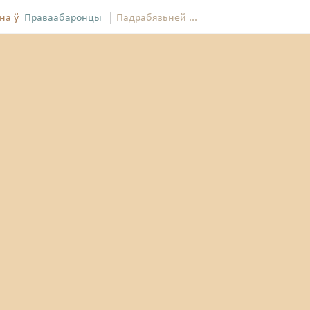
на ў
Праваабаронцы
Падрабязьней ...