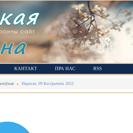
ская
на
рончы сайт
КАНТАКТ
ПРА НАС
RSS
алоўная
Нядзеля, 09 Кастрычнік 2022