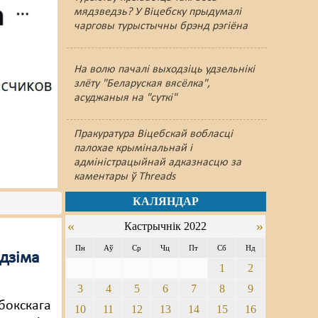
мядзведзь? У Віцебску прыдумалі
чарговы турыстычны брэнд рэгіёна
На волю пачалі выходзіць удзельнікі
злёту "Беларуская вясёлка",
асуджаныя на "суткі"
Пракуратура Віцебскай вобласці
палохае крымінальнай і
адміністрацыйнай адказнасцю за
каментары ў Threads
КАЛЯНДАР
«
»
Кастрычнік 2022
Пн
Аў
Ср
Чц
Пт
Сб
Нд
адзіма
1
2
3
4
5
6
7
8
9
ыбокскага
10
11
12
13
14
15
16