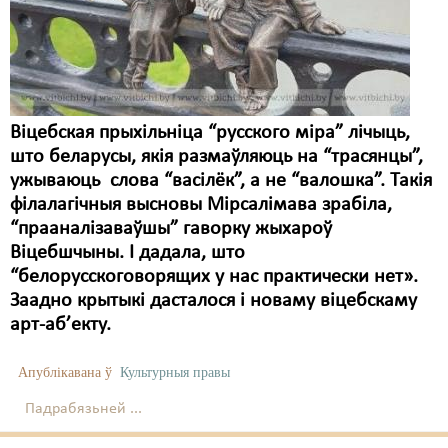
Карная псыхіятрыя
КПЧ ААН
Культурныя правы
ЛПП
Віцебская прыхільніца “русского міра” лічыць,
што беларусы, якія размаўляюць на “трасянцы”,
Мігранты
ужываюць слова “васілёк”, а не “валошка”. Такія
Мірныя сходы
філалагічныя высновы Мірсалімава зрабіла,
“прааналізаваўшы” гаворку жыхароў
Палітвязьні
Віцебшчыны. І дадала, што
“белорусскоговорящих у нас практически нет».
Праваабаронцы
Заадно крытыкі дасталося і новаму віцебскаму
Правы дзіцяці
арт-аб’екту.
Пэнітэнцыярная сыстэма
Апублікавана ў
Культурныя правы
Распальваньне варожасьці
Падрабязьней ...
Рознае