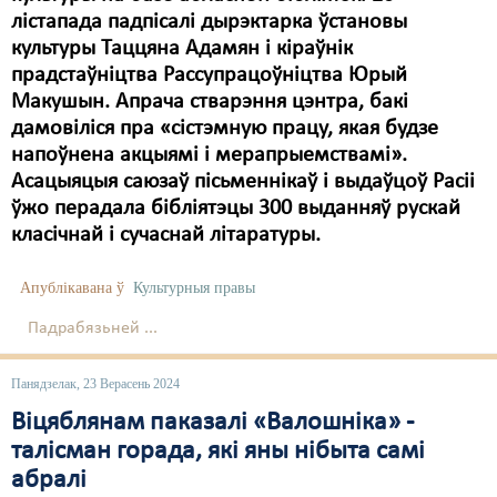
лістапада падпісалі дырэктарка ўстановы
культуры Таццяна Адамян і
кіраўнік
прадстаўніцтва Рассупрацоўніцтва Юрый
Макушын. Апрача стварэння цэнтра, бакі
дамовіліся пра «сістэмную працу, якая будзе
напоўнена акцыямі і мерапрыемствамі».
Асацыяцыя саюзаў пісьменнікаў і выдаўцоў Расіі
ўжо перадала бібліятэцы 300 выданняў рускай
класічнай і сучаснай літаратуры.
Апублікавана ў
Культурныя правы
Падрабязьней ...
Панядзелак, 23 Верасень 2024
Віцяблянам паказалі «Валошніка» -
талісман горада, які яны нібыта самі
абралі