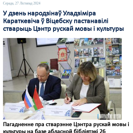
Серада, 27 Лістапад 2024
Свабода слова
У дзень народзінаў Уладзіміра
Караткевіча ў Віцебску пастанавілі
Свабода сумленьня
стварыць Цэнтр рускай мовы і культуры
Суд
Сьмяротнае пакараньне
Экалёгія
Правы працоўных
Сацыяльныя правы
Пагадненне пра стварэнне Цэнтра рускай мовы і
культуры на базе абласной бібліятэкі 26