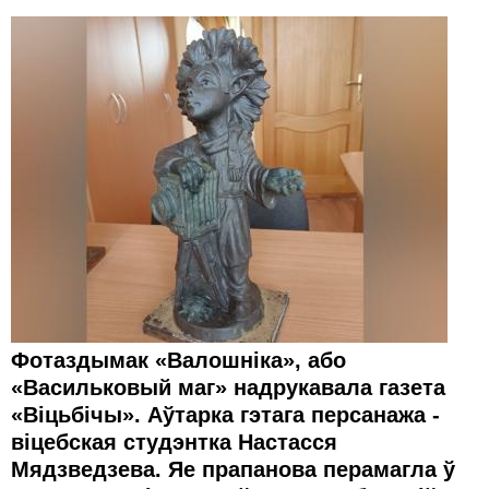
Фотаздымак «Валошніка», або
«Васильковый маг» надрукавала газета
«Віцьбічы». Аўтарка гэтага персанажа -
віцебская студэнтка Настасся
Мядзведзева. Яе прапанова перамагла ў