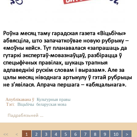
Роўна месяц таму гарадская газета «Віцьбічы»
абвясціла, што запачаткоўвае новую рубрыку –
«моўны кейс». Тут планавалася «запрашаць да
гутаркі экспертаў-мовазнаўцаў, разбірацца ў
спецыфічных правілах, шукаць трапныя
адпаведнікі рускім словам і выразам». Але за
цэлы месяц ніводнага артыкулу ў гэтай рубрыцы
не з’явілася. Апрача першага – «абяцальнага».
Апублікавана ў
Культурныя правы
Тэгі:
Віцьбічы
беларуская мова
Падрабязьней ...
<<
<
1
2
3
4
5
6
7
8
9
10
>