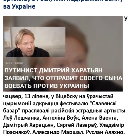
ва Украіне
У
чацвер, 13 ліпеня, у Віцебску на ўрачыстай
цырымоніі адкрыцця фестывалю "Славянскі
базар" праспявалі расійскія эстрадныя артысты
Леў Лешчанка, Ангеліна Воўк, Алена Ваенга,
Дзмітрый Харацьян, Сяргей Лазараў, Уладзімір
Прэснякоў, Аляксандр Маршал, Руслан Аляхно,