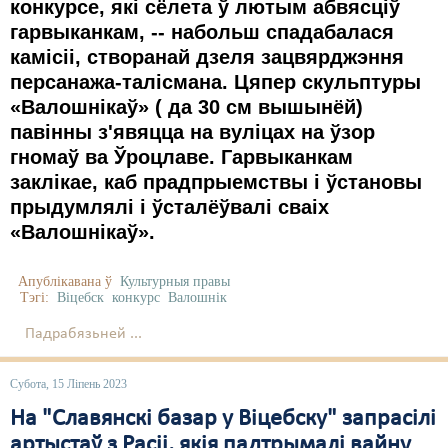
конкурсе, які сёлета ў лютым абвясціў
гарвыканкам, -- набольш спадабалася
камісіі, створанай дзеля зацвярджэння
персанажа-талісмана. Цяпер скульптуры
«Валошнікаў» ( да 30 см вышынёй)
павінны з'явяцца на вуліцах на ўзор
гномаў ва Ўроцлаве. Гарвыканкам
заклікае, каб прадпрыемствы і ўстановы
прыдумлялі і ўсталёўвалі сваіх
«Валошнікаў».
Апублікавана ў
Культурныя правы
Тэгі:
Віцебск
конкурс
Валошнік
Падрабязьней ...
Субота, 15 Ліпень 2023
На "Славянскі базар у Віцебску" запрасілі
артыстаў з Расіі, якія падтрымалі вайну