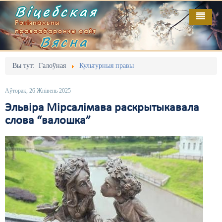
Віцебская
Рэгіянальны
праваабарончы сайт
Вясна
Галоўная
Выданьні
Адміністрацыйны перасьлед
Вы тут:
Галоўная
Культурныя правы
Відэа
Акцыі
Аўторак, 26 Жнівень 2025
Кантакт
Безбар'ернае асяродзьдзе
Эльвіра Мірсалімава раскрытыкавала
слова “валошка”
Пра нас
Выбары
RSS
Грамадзянскія ініцыятывы
Дзяржава
Дыскрымінацыя
Затрыманьні