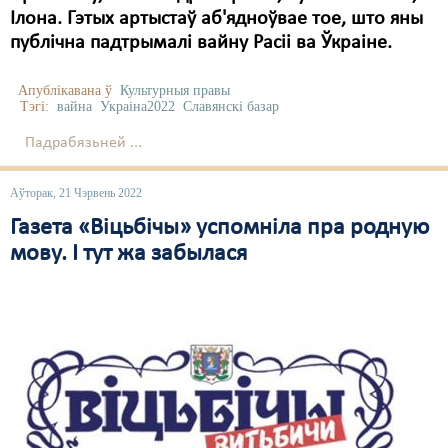
Ілона. Гэтых артыстаў аб'ядноўвае тое, што яны
публічна падтрымалі вайну Расіі ва Ўкраіне.
Апублікавана ў
Культурныя правы
Тэгі:
вайна
Украіна2022
Славянскі базар
Падрабязьней ...
Аўторак, 21 Чэрвень 2022
Газета «Віцьбічы» успомніла пра родную
мову. І тут жа забылася