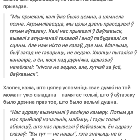
прыездзе.
"Мы прыехалі, калі ўжо было цёмна, а цямнела
позна. Атрымліваецца, мы цэлы дзень праседзелі ў
гэтым аўтазаку. Калі нас прывезлі ў Ваўкавыск,
вывелі з апушчанай галавой і зноў пабудавалі ля
сцяны. Але нам ніхто не казаў, дзе мы. Магчыма,
быў загад не гаварыць, не ведаю. Хлопцы пыталіся ў
канваіра, а ён, кося пад дурнічка, адказваў
намёкамі: "нічога не ведаю, але, хутчэй за ўсё,
Ваўкавыск".
Хлопец кажа, што цяпер успомніць свае думкі на той
момант ужо складана – памятае толькі, што ў аўтазаку
было дрэнна праз тое, што было вельмі душна.
"Нас адразу вызначылі ў вялікую камеру. Потым да
нас прыйшоў начальнік, мабыць, і тады толькі
абвясціў, што нас прывезлі ў Ваўкавыск. Ён адразу
сказаў: "Вы тут — не нашы", гэта значыць не іх