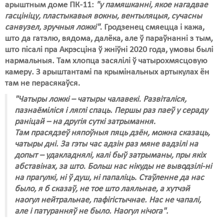
арыштным доме ПК-11:
"у памяшканні, якое нагадвае
гасцініцу, пластыкавыя вокны, вентыляцыя, сучасны
санвузел, зручныя ложкі"
. Гродзенец смяецца і кажа,
што да гатэлю, вядома, далёка, але ў параўнанні з тым,
што пісалі пра Акрэсціна ў жніўні 2020 года, умовы былі
нармальныя. Там хлопца засялілі ў чатырохмясцовую
камеру. З арыштантамі па крымінальных артыкулах ён
там не перасякаўся.
"Чатыры ложкі – чатыры чалавекі. Развіталіся,
пазнаёміліся і ляглі спаць. Першы раз паеў у сераду
раніцай – на другія суткі затрымання.
Там прасядзеў няпоўныя пяць дзён, можна сказаць,
чатыры дні. За гэты час адзін раз мяне вадзілі на
допыт – удакладнялі, калі быў затрыманы, пры якіх
абставінах, за што. Больш нас нікуды не выводзілі-ні
на прагулкі, ні ў душ, ні папаліць. Стаўленне да нас
было, я б сказаў, не тое што лаяльнае, а хутчэй
наогул нейтральнае, пафігістычнае. Нас не чапалі,
але і патуранняў не было. Наогул нічога".