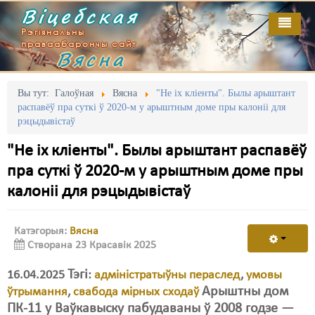
Віцебская
Рэгіянальны
праваабарончы сайт
Вясна
Галоўная
Выданьні
Адміністрацыйны перасьлед
Вы тут:
Галоўная
Вясна
"Не іх кліенты". Былы арыштант
распавёў пра суткі ў 2020-м у арыштным доме пры калоніі для
Відэа
Акцыі
рэцыдывістаў
Кантакт
Безбар'ернае асяродзьдзе
"Не іх кліенты". Былы арыштант распавёў
пра суткі ў 2020-м у арыштным доме пры
Пра нас
Выбары
калоніі для рэцыдывістаў
RSS
Грамадзянскія ініцыятывы
Катэгорыя:
Вясна
Дзяржава
Створана 23 Красавік 2025
Дыскрымінацыя
Тэгі
16.04.2025
:
адміністратыўны пераслед
,
умовы
Затрыманьні
Арыштны дом
ўтрымання
,
свабода мірных сходаў
ПК-11 у Ваўкавыску пабудаваны ў 2008 годзе —