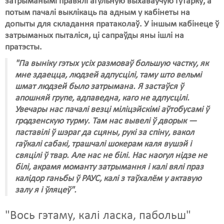
затрыманымі правялі агульную выхаваўчую гутарку, а
потым пачалі выклікаць па адным у кабінеты на
допыты для складання пратаколаў. У іншым кабінеце ў
затрыманых пыталіся, ці сапраўды яны ішлі на
пратэсты.
"Па выніку гэтых усіх размоваў большую частку, як
мне здаецца, людзей адпусцілі, таму што вельмі
шмат людзей было затрымана. Я застаўся ў
апошняй групе, адпаведна, каго не адпусцілі.
Увечары нас пачалі везці міліцэйскімі аўтобусамі ў
гродзенскую турму. Там нас вывелі ў дворык —
паставілі ў шэраг да сцяны, рукі за спіну, вакол
гаўкалі сабакі, трашчалі шокерам каля вушэй і
свяцілі ў твар. Але нас не білі. Нас наогул нідзе не
білі, акрамя моманту затрымання і калі вялі праз
калідор ганьбы ў РАУС, калі з таўхалём у актавую
залу я і ўляцеў".
"Вось гэтаму, калі ласка, пабольш"