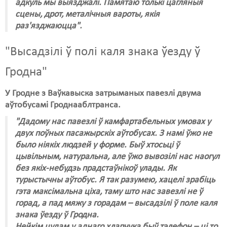
адкуль мы выязджалі. Памятаю толькі цагляныя
сцены, дрот, металічныя вароты, якія
раз'язджаюцца".
"Высадзілі ў полі каля знака ўезду ў
Гродна"
У Гродне з Ваўкавыска затрыманых павезлі двума
аўтобусамі Гроднааблтранса.
"Дадому нас павезлі ў камфартабельных умовах у
двух поўных пасажырскіх аўтобусах. З намі ўжо не
было ніякіх людзей у форме. Быў хтосьці ў
цывільным, натуральна, але ўжо вывозілі нас наогул
без якіх-небудзь прадстаўнікоў улады. Як
турыстычны аўтобус. Я так разумею, хацелі зрабіць
гэта максімальна ціха, таму што нас завезлі не ў
горад, а пад мяжу з горадам – высадзілі ў поле каля
знака ўезду ў Гродна.
Нейкім цудам у аднаго хлапчука быў тэлефон – ці то