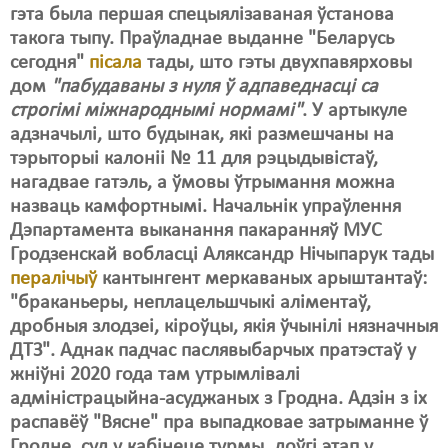
Карная псыхіятрыя
гэта была першая спецыялізаваная ўстанова
такога тыпу. Праўладнае выданне "Беларусь
КПЧ ААН
сегодня"
пісала
тады, што гэты двухпавярховы
Культурныя правы
дом
"пабудаваны з нуля ў адпаведнасці са
строгімі міжнароднымі нормамі"
. У артыкуле
ЛПП
адзначылі, што будынак, які размешчаны на
тэрыторыі калоніі № 11 для рэцыдывістаў,
Мігранты
нагадвае гатэль, а ўмовы ўтрымання можна
Мірныя сходы
назваць камфортнымі. Начальнік упраўлення
Дэпартамента выканання пакаранняў МУС
Палітвязьні
Гродзенскай вобласці Аляксандр Нічыпарук тады
пералічыў
кантынгент меркаваных арыштантаў:
Праваабаронцы
"браканьеры, неплацельшчыкі аліментаў,
Правы дзіцяці
дробныя злодзеі, кіроўцы, якія ўчынілі нязначныя
ДТЗ". Аднак падчас паслявыбарчых пратэстаў у
Пэнітэнцыярная сыстэма
жніўні 2020 года там утрымлівалі
адміністрацыйна-асуджаных з Гродна. Адзін з іх
Распальваньне варожасьці
распавёў "Вясне" пра выпадковае затрыманне ў
Рознае
Гродне, суд у кабінеце турмы, доўгі этап у