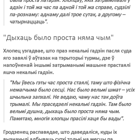
была проста латарэя. Хлопцаў, якіх затрымлівалі ў
адзін і той жа час па адной і той жа справе, судзілі
па-рознаму: аднаму далі трое сутак, а другому –
чатырнаццаць".
"Дыхаць было проста няма чым"
Хлопец узгадвае, што праз некалькі гадзін пасля суда
яго завялі ў аўтазак на тэрыторыі турмы, дзе ў
напоўненай іншымі затрыманымі машыне прастаялі
яшчэ некалькі гадзін.
"Мы ўвесь гэты час проста стаялі, таму што фізічна
немагчыма было сесці. Нас было вельмі шмат – усіх
шчыльна запхалі. Не ведаю, чаму нас так доўга
трымалі. Мы праседзелі некалькі гадзін. Там было
вельмі душна, дыхаць было проста няма чым.
Памятаю, многія хлопцы прасілі хаця бы вады".
Гродзенец распавядае, што даведаліся, куды іх
вызначылі адбываць суткі толькі на месцы па