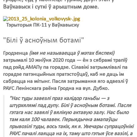
Ваўкавыск і суткі ў арыштным доме.
Свабода слова
Свабода сумленьня
Тэрыторыя ПК-11 у Ваўкавыску
Суд
"Білі ў асноўным ботамі"
Сьмяротнае пакараньне
Гродзенца
(імя не называецца ў мэтах бяспекі)
Экалёгія
затрымалі 10 жніўня 2020 года — ён з сябрамі трапіў
пад рэйд АМАПу па горадзе. Сілавікі затрымлівалі па
Правы працоўных
горадзе патэнцыйных пратэстоўцаў, каб не даць ім
сабрацца на мітынг. Пасля затрымання яго адвезлі ў
Сацыяльныя правы
РАУС Ленінскага раёна Гродна на вул. Дубко.
"Нас туды завезлі праз калідор ганьбы — з
штурхялямі пад дупу. Білі ў асноўным ботамі. Пасля
гэтага нас завялі ў вялікую актавую залу. Нас было
там каля 100 чалавек. Перыядычна амапаўцы
прывозілі туды, вось такіх, як я. Увечары супрацоўнікі
РАУС пачалі лаяцца на іх, таму што гэтыя ўсе вазілі, а