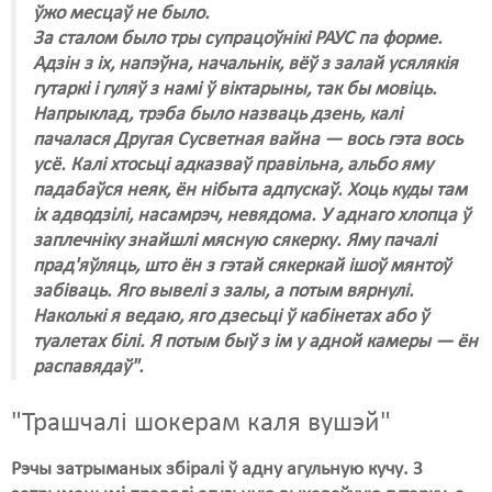
ўжо месцаў не было.
За сталом было тры супрацоўнікі РАУС па форме.
Адзін з іх, напэўна, начальнік, вёў з залай усялякія
гутаркі і гуляў з намі ў віктарыны, так бы мовіць.
Напрыклад, трэба было назваць дзень, калі
пачалася Другая Сусветная вайна — вось гэта вось
усё. Калі хтосьці адказваў правільна, альбо яму
падабаўся неяк, ён нібыта адпускаў. Хоць куды там
іх адводзілі, насамрэч, невядома. У аднаго хлопца ў
заплечніку знайшлі мясную сякерку. Яму пачалі
прад'яўляць, што ён з гэтай сякеркай ішоў мянтоў
забіваць. Яго вывелі з залы, а потым вярнулі.
Наколькі я ведаю, яго дзесьці ў кабінетах або ў
туалетах білі. Я потым быў з ім у адной камеры — ён
распавядаў".
"Трашчалі шокерам каля вушэй"
Рэчы затрыманых збіралі ў адну агульную кучу. З