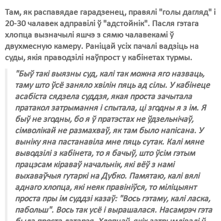
Там, як распавядае гарадзенец, правялі "голы дагляд" і
20-30 чалавек адправілі ў "адстойнік". Пасля гэтага
хлопца вызначылі яшчэ з сямю чалавекамі ў
двухмесную камеру. Раніцай усіх пачалі вадзіць на
суды, якія праводзілі наўпрост у кабінетах турмы.
"Быў такі выязны суд, калі так можна яго назваць,
таму што ўсё заняло хвілін пяць ад сілы. У кабінеце
асабіста сядзела суддзя, якая проста зачытала
пратакол затрымання і спытала, ці згодны я з ім. Я
быў не згодны, бо я ў пратэстах не ўдзельнічаў,
сімволікай не размахваў, як там было напісана. У
выніку яна пастанавіла мне пяць сутак. Калі мяне
выводзілі з кабінета, то я бачыў, што ўсім гэтым
працэсам кіраваў начальнік, які вёў з намі
выхаваўчыя гутаркі на Дубко. Памятаю, калі вялі
аднаго хлопца, які неяк правініўся, то міліцыянт
проста пры ім суддзі казаў: "Вось гэтаму, калі ласка,
пабольш". Вось так усё і вырашалася. Насамрэч гэта