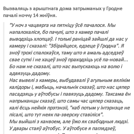
Вызваляць з арыштнага дома затрыманых у Гродне
пачалі ноччу 14 жніўня.
"У ноч з чацвярга на пятніцу ўсё пачалося. Мы
напалохаліся, бо пачулі, што з камер пачалі
выводзіць хлопцаў. І толькі раніцай зайшлі да нас у
камеру і сказалі: "Збірайцеся, едзеце ў Гродна". Я
зноў трохі спалохаўся, таму што я амаль адседзеў
свае суткі і не хацеў зноў праходзіць усё па-новай...
Бо нам не сказалі, што нас выпускаюць на волю і
адвязуць дадому.
Нас вывелі з камеры, выбудавалі ў агульным вялікім
калідоры і, мабыць, начальнік сказаў, што нас цяпер
пасадзяць у аўтобусы і павязуць дадому. Таксама ён
напрыканцы сказаў, што самы час цяпер сказаць,
калі ёсць нейкія прэтэнзіі, "каб потым у інтэрнэце не
пісалі, што тут неяк па-зверску ставіліся".
Мы выйшлі з канвоем, але ўжо як свабодныя людзі.
У двары стаяў аўтобус. У аўтобусе я паглядзеў,