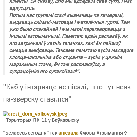
кліенты. Ён сказаў, што мы адседзім свае суткі, і нас
адпусцяць.
Потым нас групамі сталі вызначаць па камерамі,
выдаваць слімакі-матрацы і металічныя гурткі. Там
ужо было спакайней і мы маглі перагаворвацца з
іншымі затрыманымі. Памятаю адзін распавёў, як
яго затрымалі ў хатніх тапачках, калі ён пайшоў
смецце выкідваць. Таксама памятаю зусім маладога
хлопца-школьніка або студэнта – зусім у цяжкім
маральным стане, ён там расплакаўся, а
супрацоўнікі яго супакойвалі".
"Каб у інтэрнэце не пісалі, што тут неяк
па-зверску ставіліся"
Тэрыторыя ПК-11 у Ваўкавыску
"Беларусь сегодня" так
апісвала
ўмовы ўтрымання ў