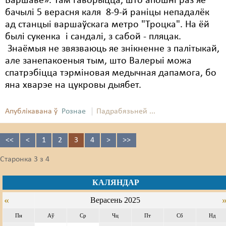
Варшаве». Там гаворыцца, што апошні раз яе
бачылі 5 верасня каля 8-9-й раніцы непадалёк
ад станцыі варшаўскага метро "Троцка". На ёй
былі сукенка і сандалі, з сабой - пляцак.
Знаёмыя не звязваюць яе знікненне з палітыкай,
але занепакоеныя тым, што Валерыі можа
спатрэбіцца тэрміновая медычная дапамога, бо
яна хварэе на цукровы дыябет.
Апублікавана ў
Рознае
Падрабязьней ...
<<
<
1
2
3
4
>
>>
Старонка 3 з 4
КАЛЯНДАР
«
Верасень 2025
Пн
Аў
Ср
Чц
Пт
Сб
Нд