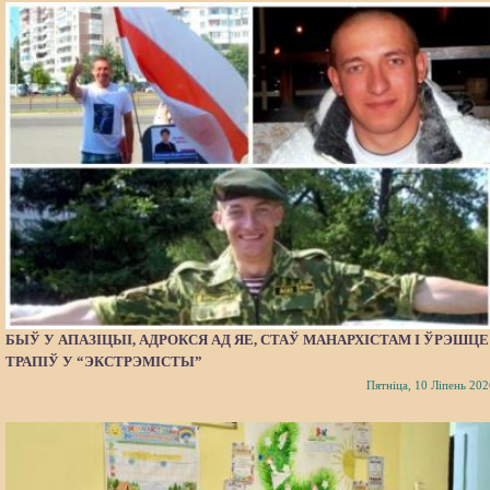
БЫЎ У АПАЗІЦЫІ, АДРОКСЯ АД ЯЕ, СТАЎ МАНАРХІСТАМ І ЎРЭШЦЕ
ТРАПІЎ У “ЭКСТРЭМІСТЫ”
Пятніца, 10 Ліпень 202