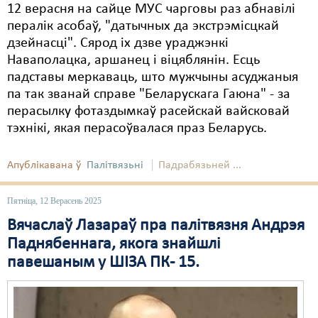
12 верасня на сайце МУС чарговы раз абнавілі
пералік асобаў, "датычных да экстрэмісцкай
дзейнасці". Сярод іх дзве ураджэнкі
Наваполацка, аршанец і віцяблянін. Есць
падставы меркаваць, што мужчыны асуджаныя
па так званай справе "Беларускага Гаюна" - за
перасылку фотаздымкаў расейскай вайсковай
тэхнікі, якая перасоўвалася праз Беларусь.
Апублікавана ў
Палітвязьні
Падрабязьней ...
Пятніца, 12 Верасень 2025
Вячаслаў Лазараў пра палітвязня Андрэя
Паднябеннага, якога знайшлі
павешаным у ШІЗА ПК- 15.