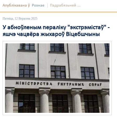
Апублікавана ў
Рознае
Падрабязьней ...
Пятніца, 12 Верасень 2025
У абноўленым пераліку "экстрэмістаў" -
яшчэ чацвёра жыхароў Віцебшчыны