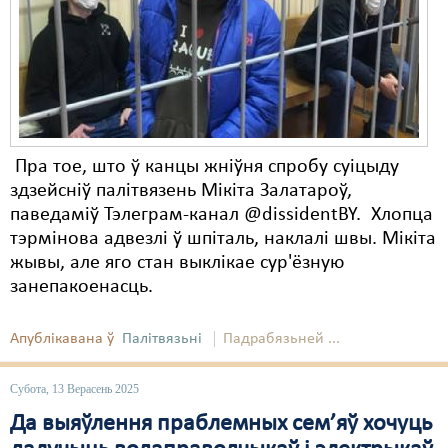
Карная псыхіятрыя
КПЧ ААН
Культурныя правы
ЛПП
Мігранты
Пра тое, што ў канцы жніўня спробу суіцыду
здзейсніў палітвязень Мікіта Залатароў,
Мірныя сходы
паведаміў Тэлеграм-канал @dissidentBY. Хлопца
тэрмінова адвезлі ў шпіталь, наклалі швы. Мікіта
Палітвязьні
жывы, але яго стан выклікае сур'ёзную
Праваабаронцы
занепакоенасць.
Правы дзіцяці
Апублікавана ў
Палітвязьні
Падрабязьней ...
Пэнітэнцыярная сыстэма
Субота, 13 Верасень 2025
Распальваньне варожасьці
Да выяўлення праблемных сем’яў хочуць
Рознае