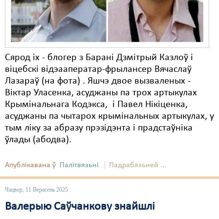
Сярод іх - блогер з Барані Дзмітрый Казлоў і
віцебскі відэааператар-фрылансер Вячаслаў
Лазараў (на фота) . Яшчэ двое вызваленых -
Віктар Уласенка, асуджаны па трох артыкулах
Крымінальнага Кодэкса, і Павел Нікіценка,
асуджаны па чытарох крымінальных артыкулах, у
тым ліку за абразу прэзідэнта і прадстаўніка
ўлады (абодва).
Апублікавана ў
Палітвязьні
Падрабязьней ...
Чацвер, 11 Верасень 2025
Валерыю Саўчанкову знайшлі