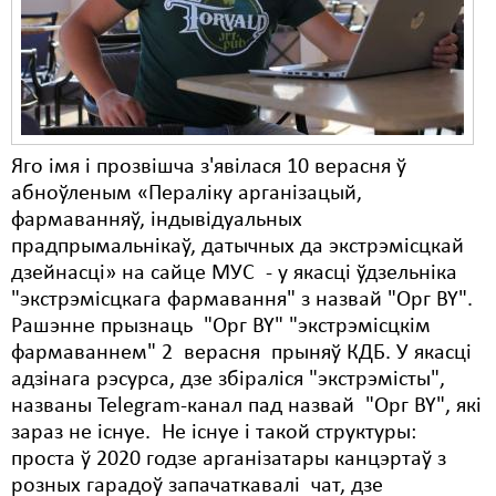
Яго імя і прозвішча з'явілася 10 верасня ў
абноўленым «Пераліку арганізацый,
фармаванняў, індывідуальных
прадпрымальнікаў, датычных да экстрэмісцкай
дзейнасці» на сайце МУС - у якасці ўдзельніка
"экстрэмісцкага фармавання" з назвай "Орг BY".
Рашэнне прызнаць "Орг BY" "экстрэмісцкім
фармаваннем" 2 верасня прыняў КДБ. У якасці
адзінага рэсурса, дзе збіраліся "экстрэмісты",
названы Telegram-канал пад назвай "Орг BY", які
зараз не існуе. Не існуе і такой структуры:
проста ў 2020 годзе арганізатары канцэртаў з
розных гарадоў запачаткавалі чат, дзе