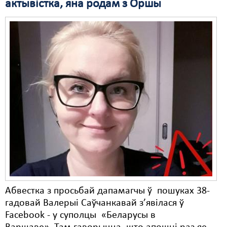
актывістка, яна родам з Оршы
Абвестка з просьбай дапамагчы ў пошуках 38-
гадовай Валерыі Саўчанкавай з’явілася ў
Facebook - у суполцы «Беларусы в