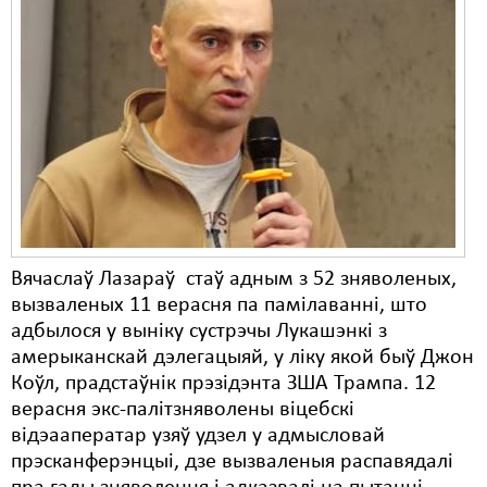
Вячаслаў Лазараў стаў адным з 52 зняволеных,
вызваленых 11 верасня па памілаванні, што
адбылося у выніку сустрэчы Лукашэнкі з
амерыканскай дэлегацыяй, у ліку якой быў Джон
Коўл, прадстаўнік прэзідэнта ЗША Трампа. 12
верасня экс-палітзняволены віцебскі
відэааператар узяў удзел у адмысловай
прэсканферэнцыі, дзе вызваленыя распавядалі