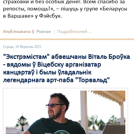
страховки и без особых денег. Всем спасибо за
репосты, помощь!», – пішуць у групе «Беларусы
в Варшаве» у Фэйсбук.
Апублікавана ў
Рознае
Падрабязьней ...
Серада, 10 Верасень 2025
"Экстрэмістам" абвешчаны Віталь Броўка
- вядомы ў Віцебску арганізатар
канцэртаў і былы ўладальнік
легендарнага арт-паба "Торвальд"