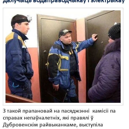
далучыць водаправодчыкаў і электрыкаў
Свабода слова
Свабода сумленьня
Суд
Сьмяротнае пакараньне
Экалёгія
Правы працоўных
Сацыяльныя правы
З такой прапановай на пасяджэнні камісіі па
справах непаўналетніх, які правялі ў
Дубровенскім райвыканкаме, выступіла