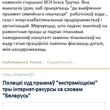
намеснік старшыні КСН Інэса Трутко. Яна
выказала ідэю, каб прыцягваць "да выяўлення
прыкмет сямейнага няшчасця" работнікаў вода-,
газа-і энергазабеспячальных прадпрыемстваў і
арганізацый. Мяркуецца, што падчас выклікаў на
рамонтныя працы ці падчас планавых
наведванняў накшталт замены лічыльнікаў на
ваду гэтыя працаўнікі павінны фіксаваць дэталі,
якія насцярожваюць.
Апублікавана ў
Рознае
Падрабязьней ...
Субота, 13 Верасень 2025
Полацкі суд прызнаў "экстрэмісцкімі"
тры інтэрнэт-рэсурсы са словам
"Беларусь"