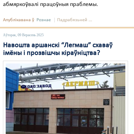
абмяркоўвалі працоўныя праблемы.
Апублікавана ў
Рознае
Падрабязьней ...
Аўторак, 09 Верасень 2025
Навошта аршанскі “Легмаш” схаваў
імёны і прозвішчы кіраўніцтва?