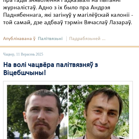
пра гады зняволення і адказвалі на пытанні
журналістаў. Адно з іх было пра Андрэя
Паднябеннага, які загінуў у магілёўскай калоніі -
той самай, дзе адбваў тэрмін Вячаслаў Лазараў.
Апублікавана ў
Палітвязьні
Падрабязьней ...
Чацвер, 11 Верасень 2025
На волі чацвёра палітвязняў з
Віцебшчыны!