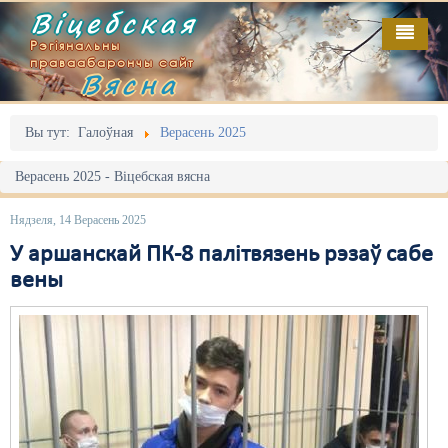
Віцебская
Рэгіянальны
праваабарончы сайт
Вясна
Галоўная
Выданьні
Адміністрацыйны перасьлед
Вы тут:
Галоўная
Верасень 2025
Відэа
Акцыі
Верасень 2025 - Віцебская вясна
Кантакт
Безбар'ернае асяродзьдзе
Нядзеля, 14 Верасень 2025
Пра нас
Выбары
У аршанскай ПК-8 палітвязень рэзаў сабе
вены
RSS
Грамадзянскія ініцыятывы
Дзяржава
Дыскрымінацыя
Затрыманьні