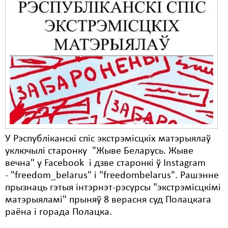
У Рэспубліканскі спіс экстрэмісцкіх матэрыялаў
уключылі старонку "Жыве Беларусь. Жыве
вечна" у Facebook і дзве старонкі ў Instagram
- "freedom_belarus" і "freedombelarus". Рашэнне
прызнаць гэтыя інтэрнэт-рэсурсы "экстрэмісцкімі
матэрыяламі" прыняў 8 верасня суд Полацкага
раёна і горада Полацка.