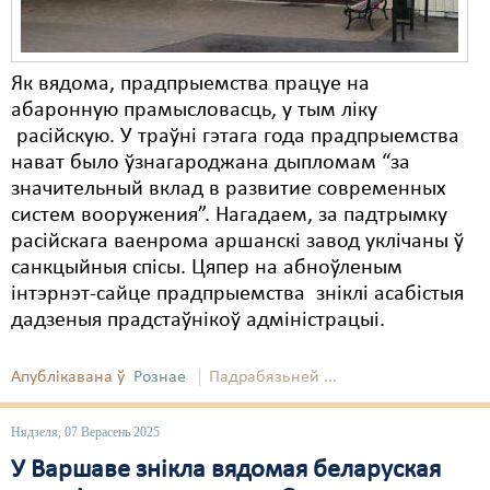
Як вядома, прадпрыемства працуе на
абаронную прамысловасць, у тым ліку
расійскую. У траўні гэтага года прадпрыемства
нават было ўзнагароджана дыпломам “за
значительный вклад в развитие современных
систем вооружения”. Нагадаем, за падтрымку
расійскага ваенрома аршанскі завод уклічаны ў
санкцыйныя спісы. Цяпер на абноўленым
інтэрнэт-сайце прадпрыемства зніклі асабістыя
дадзеныя прадстаўнікоў адміністрацыі.
Апублікавана ў
Рознае
Падрабязьней ...
Нядзеля, 07 Верасень 2025
У Варшаве знікла вядомая беларуская