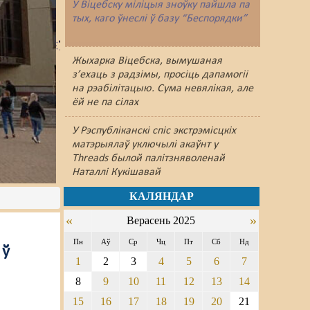
У Віцебску міліцыя зноўку пайшлa па
тых, каго ўнеслі ў базу “Беспорядки”
Жыхарка Віцебска, вымушаная
з’ехаць з радзімы, просіць дапамогіі
на рэабілітацыю. Сума невялікая, але
ёй не па сілах
У Рэспубліканскі спіс экстрэмісцкіх
матэрыялаў уключылі акаўнт у
Threads былой палітзняволенай
Наталлі Кукішавай
КАЛЯНДАР
«
»
Верасень 2025
Пн
Аў
Ср
Чц
Пт
Сб
Нд
 ў
1
2
3
4
5
6
7
8
9
10
11
12
13
14
15
16
17
18
19
20
21