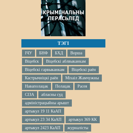
ТЭГІ
ІЧУ
БНФ
БХД
Ворша
Віцебск
Віцебскі аблвыканкам
Віцебскі гарвыканкам
Віцебскі раён
Кастрычніцкі раён
Міхаіл Жамчужны
Наваполацак
Полацак
Расея
СІЗА
абласны суд
адміністрацыйны арышт
артыкул 19 11 КаАП
артыкул 23 34 КаАП
артыкул 369 КК
артыкул 2423 КаАП
журналісты