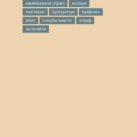
крымінальная справа
міліцыя
палітвязні
пракуратура
прафсаюз
пікет
сьледчы камітэт
штраф
экстрэмізм