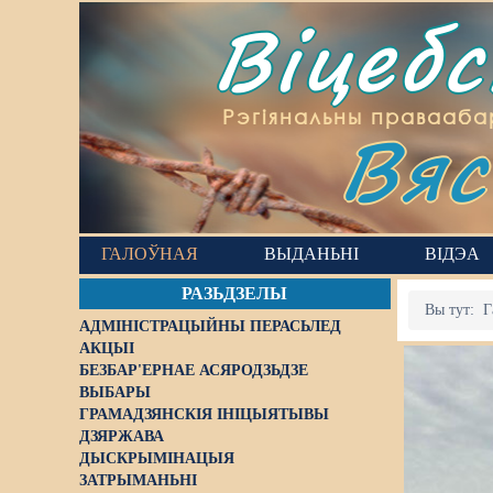
Віцеб
Вяс
Рэгіянальны правааба
ГАЛОЎНАЯ
ВЫДАНЬНІ
ВІДЭА
РАЗЬДЗЕЛЫ
Вы тут:
Г
АДМІНІСТРАЦЫЙНЫ ПЕРАСЬЛЕД
АКЦЫІ
БЕЗБАР'ЕРНАЕ АСЯРОДЗЬДЗЕ
ВЫБАРЫ
ГРАМАДЗЯНСКІЯ ІНІЦЫЯТЫВЫ
ДЗЯРЖАВА
ДЫСКРЫМІНАЦЫЯ
ЗАТРЫМАНЬНІ