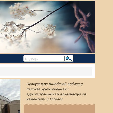
Пракуратура Віцебскай вобласці
палохае крымінальнай і
адміністрацыйнай адказнасцю за
каментары ў Threads