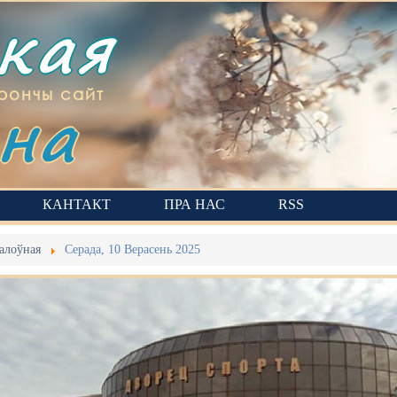
ская
на
рончы сайт
КАНТАКТ
ПРА НАС
RSS
алоўная
Серада, 10 Верасень 2025