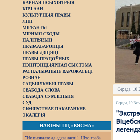
КАРНАЯ ПСЫХІЯТРЫЯ
КПЧ ААН
КУЛЬТУРНЫЯ ПРАВЫ
ЛПП
МІГРАНТЫ
МІРНЫЯ СХОДЫ
ПАЛІТВЯЗЬНІ
ПРАВААБАРОНЦЫ
ПРАВЫ ДЗІЦЯЦІ
ПРАВЫ ПРАЦОЎНЫХ
ПЭНІТЭНЦЫЯРНАЯ СЫСТЭМА
РАСПАЛЬВАНЬНЕ ВАРОЖАСЬЦІ
РОЗНАЕ
САЦЫЯЛЬНЫЯ ПРАВЫ
Серада, 10 
СВАБОДА СЛОВА
СВАБОДА СУМЛЕНЬНЯ
СУД
Серада, 10 Вер
СЬМЯРОТНАЕ ПАКАРАНЬНЕ
"Экстр
ЭКАЛЁГІЯ
Віцебск
НАВІНЫ ПЦ «ВЯСНА»
легенд
"Не вызваляе ад адказнасці". Што трэба