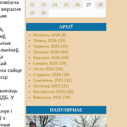
розвішча
22
23
24
25
26
27
28
0 верасня
29
30
ным
АРХІЎ
й,
Жнівень 2026 (8)
яў,
Ліпень 2026 (39)
ьных
Чэрвень 2026 (35)
ьнікаў,
Травень 2026 (44)
да
Красавік 2026 (44)
кай
Сакавік 2026 (59)
Люты 2026 (39)
 на сайце
Студзень 2026 (29)
асці
Сьнежань 2025 (32)
Лістапад 2025 (31)
рызнаць
Кастрычнік 2025 (36)
КДБ. У
Верасень 2025 (34)
ы
ПАПУЛЯРНАЕ
снуе і
ў з
ўныя