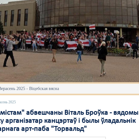
Верасень 2025 - Віцебская вясна
асень 2025
эмістам" абвешчаны Віталь Броўка - вядомы
у арганізатар канцэртаў і былы ўладальнік
арнага арт-паба "Торвальд"