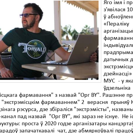
Яго імя і п
з'явілася 1
ў абноўле
«Пераліку
арганізацы
фармаванн
індывідуал
прадпрымал
датычных 
экстрэмісц
дзейнасці»
МУС - у як
ўдзельніка
ісцкага фармавання" з назвай "Орг BY". Рашэнне п
 "экстрэмісцкім фармаваннем" 2 верасня прыняў 
дзінага рэсурса, дзе збіраліся "экстрэмісты", назван
-канал пад назвай "Орг BY", які зараз не існуе. Не і
руктуры: проста ў 2020 годзе арганізатары канцэрта
арадоў запачаткавалі чат, дзе абмяркоўвалі працо