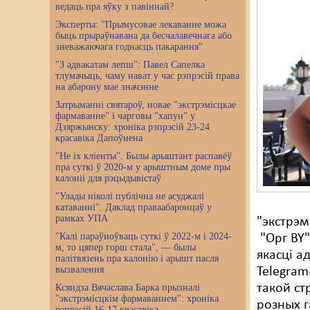
ведаць пра яўку з павіннай?
Эксперты: "Прымусовае лекаванне можа
быць прыраўнавана да бесчалавечнага або
зневажаючага годнасць пакарання"
"З адвакатам лепш": Павел Сапелка
тлумачыць, чаму нават у час рэпрэсій права
на абарону мае значэнне
Затрыманні святароў, новае "экстрэмісцкае
фармаванне" і чарговы "хапун" у
Дзяржынску: хроніка рэпрэсій 23-24
красавіка Дапоўнена
"Не іх кліенты". Былы арыштант распавёў
пра суткі ў 2020-м у арыштным доме пры
калоніі для рэцыдывістаў
"Улады ніколі публічна не асуджалі
катаванні". Даклад праваабаронцаў у
рамках УПА
"экстрэм
"Калі параўноўваць суткі ў 2022-м і 2024-
"Орг BY"
м, то цяпер горш стала", — былы
якасці а
палітвязень пра калонію і арышт пасля
вызвалення
Telegram
такой ст
Ксяндза Вячаслава Барка прызналі
"экстрэмісцкім фармаваннем": хроніка
розных г
рэпрэсій 16-17 красавіка