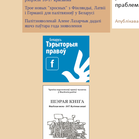
праблем
Трое новых "хросных" з Фінляндыі, Латвіі
і Германіі для палітвязняў у Беларусі
Палітзняволенай Алене Лазарчык дадалі
Апублікава
яшчэ паўтара года зняволення