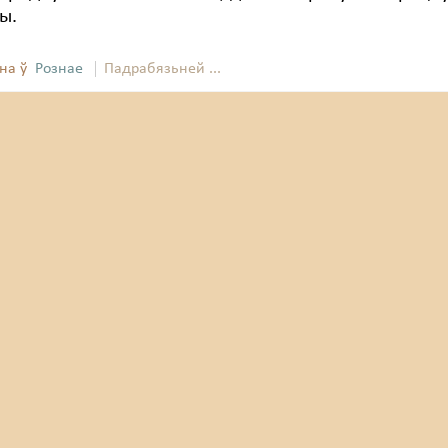
ы.
на ў
Рознае
Падрабязьней ...