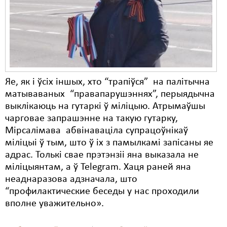
Карная псыхіятрыя
КПЧ ААН
Культурныя правы
ЛПП
Яе, як і ўсіх іншых, хто “трапіўся” на палітычна
Мігранты
матываваных “правапарушэннях”, перыядычна
Мірныя сходы
выклікаюць на гутаркі ў міліцыю. Атрымаўшы
чарговае запрашэнне на такую гутарку,
Палітвязьні
Мірсалімава абвінаваціла супрацоўнікаў
міліцыі ў тым, што ў іх з памылкамі запісаны яе
Праваабаронцы
адрас. Толькі свае прэтэнзіі яна выказала не
Правы дзіцяці
міліцыянтам, а ў Telegram. Хаця раней яна
неаднаразова адзначала, што
Пэнітэнцыярная сыстэма
“профилактические беседы у нас проходили
вполне уважительно».
Распальваньне варожасьці
Рознае