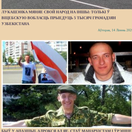
ЛУКАШЭНКА МЯНЯЕ СВОЙ НАРОД НА ІНШЫ: ТОЛЬКІ Ў
ВІЦЕБСКУЮ ВОБЛАСЦЬ ПРЫЕДУЦЬ 5 ТЫСЯЧ ГРАМАДЗЯН
УЗБЕКІСТАНА
Аўторак, 14 Ліпень 202
БЫЎ У АПАЗІЦЫІ, АДРОКСЯ АД ЯЕ, СТАЎ МАНАРХІСТАМ І ЎРЭШЦЕ