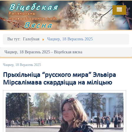
Віцебская
Рэгіянальны
праваабарончы сайт
Вясна
Галоўная
Выданьні
Адміністрацыйны перасьлед
Вы тут:
Галоўная
Чацвер, 18 Верасень 2025
Відэа
Акцыі
Чацвер, 18 Верасень 2025 - Віцебская вясна
Кантакт
Безбар'ернае асяродзьдзе
Чацвер, 18 Верасень 2025
Пра нас
Выбары
Прыхільніца “русского мира” Эльвіра
Мірсалімава скардзіцца на міліцыю
RSS
Грамадзянскія ініцыятывы
Дзяржава
Дыскрымінацыя
Затрыманьні