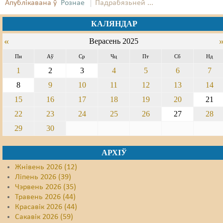
Апублікавана ў
Рознае
Падрабязьней ...
Свабода слова
КАЛЯНДАР
Свабода сумленьня
«
Верасень 2025
Суд
Пн
Аў
Ср
Чц
Пт
Сб
Нд
1
2
3
4
5
6
7
Сьмяротнае пакараньне
8
9
10
11
12
13
14
Экалёгія
15
16
17
18
19
20
21
22
23
24
25
26
27
28
Правы працоўных
29
30
Сацыяльныя правы
АРХІЎ
Жнівень 2026 (12)
Ліпень 2026 (39)
Чэрвень 2026 (35)
Травень 2026 (44)
Красавік 2026 (44)
Сакавік 2026 (59)