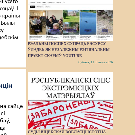
і ўсяго
сяцаў. І
з краіны
. Былы
жу
цебскім
РЭАЛЬНЫ ПОСПЕХ СУПРАЦЬ РЭСУРСУ
ЎЛАДЫ: ЯК НЕЗАЛЕЖНЫ РЭГІЯНАЛЬНЫ
ПРАЕКТ СКАРЫЎ YOUTUBE
Субота, 11 Ліпень 2026
нцін
 на сайце
лі
баў,
да
СУДЫ ВІЦЕБСКАЙ ВОБЛАСЦІ ІСТОТНА