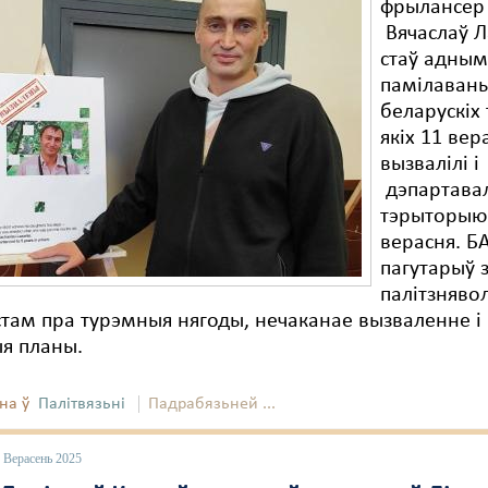
фрылансер
Вячаслаў Л
стаў адным
памілаваны
беларускіх
якіх 11 вер
вызвалілі і
дэпартавал
тэрыторыю 
верасня. Б
пагутарыў 
палітзняв
там пра турэмныя нягоды, нечаканае вызваленне і
я планы.
на ў
Палітвязьні
Падрабязьней ...
 Верасень 2025