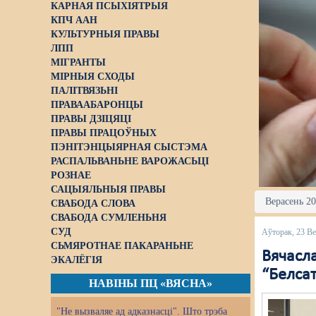
КАРНАЯ ПСЫХІЯТРЫЯ
КПЧ ААН
КУЛЬТУРНЫЯ ПРАВЫ
ЛПП
МІГРАНТЫ
МІРНЫЯ СХОДЫ
ПАЛІТВЯЗЬНІ
ПРАВААБАРОНЦЫ
ПРАВЫ ДЗІЦЯЦІ
ПРАВЫ ПРАЦОЎНЫХ
ПЭНІТЭНЦЫЯРНАЯ СЫСТЭМА
РАСПАЛЬВАНЬНЕ ВАРОЖАСЬЦІ
РОЗНАЕ
САЦЫЯЛЬНЫЯ ПРАВЫ
Верасень 20
СВАБОДА СЛОВА
СВАБОДА СУМЛЕНЬНЯ
СУД
Аўторак, 23 Ве
СЬМЯРОТНАЕ ПАКАРАНЬНЕ
Вячасл
ЭКАЛЁГІЯ
“Белса
НАВІНЫ ПЦ «ВЯСНА»
"Не вызваляе ад адказнасці". Што трэба