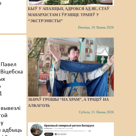
ю
БЫЎ У АПАЗІЦЫІ, АДРОКСЯ АД ЯЕ, СТАЎ
МАНАРХІСТАМ І ЎРЭШЦЕ ТРАПІЎ У
“ЭКСТРЭМІСТЫ”
Пятніца, 10 Ліпень 2026
 Павел
 Віцебска
ых
о
1
ЗБІРАЎ ГРОШЫ “НА ХРАМ”, А ТРАЦІЎ НА
АЛКАГОЛЬ
вывезлі
Субота, 11 Ліпень 2026
 той
му
я адбыць