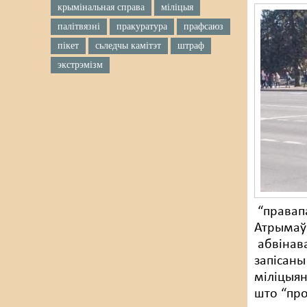
крымінальная справа
міліцыя
палітвязні
пракуратура
прафсаюз
пікет
сьледчы камітэт
штраф
экстрэмізм
“правапа
Атрымаўш
абвінава
запісаны
міліцыян
што “про