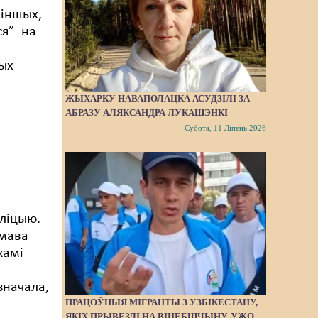
х іншых,
ся” на
ых
ЖЫХАРКУ НАВАПОЛАЦКА АСУДЗІЛІ ЗА
АБРАЗУ АЛЯКСАНДРА ЛУКАШЭНКІ
Субота, 11 Ліпень 2026
іліцыю.
імава
камі
значала,
ПРАЦОЎНЫЯ МІГРАНТЫ З УЗБІКЕСТАНУ,
ЯКІХ ПРЫВЕЗЛІ НА ВІЦЕБШЧЫНУ, УЖО