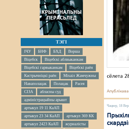
ТЭГІ
ІЧУ
БНФ
БХД
Ворша
Віцебск
Віцебскі аблвыканкам
Віцебскі гарвыканкам
Віцебскі раён
Кастрычніцкі раён
Міхаіл Жамчужны
сёлета 2
Наваполацак
Полацак
Расея
Апублікава
СІЗА
абласны суд
адміністрацыйны арышт
Чацвер, 18 Вер
артыкул 19 11 КаАП
Прыхіл
артыкул 23 34 КаАП
артыкул 369 КК
скардз
артыкул 2423 КаАП
журналісты