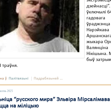
экстрэмісц
дзейнасці”.
ўключылі 6
гадовага
ўраджэнца 
Нарэйкава
Аршанскаг
жыхара О
Валянціна
Нікішына.
быў затры
8 траўня.
на ў
Палітвязьні
Падрабязьней ...
асень 2025
ьніца “русского мира” Эльвіра Мірсалімава
іцца на міліцыю