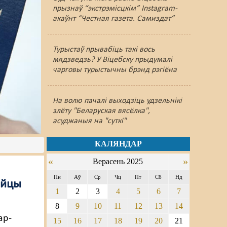
прызнаў “экстрэмісцкім” Instagram-
акаўнт “Честная газета. Самиздат”
Турыстаў прывабіць такі вось
мядзведзь? У Віцебску прыдумалі
чарговы турыстычны брэнд рэгіёна
На волю пачалі выходзіць удзельнікі
злёту "Беларуская вясёлка",
асуджаныя на "суткі"
КАЛЯНДАР
«
»
Верасень 2025
Пн
Аў
Ср
Чц
Пт
Сб
Нд
айцы
1
2
3
4
5
6
7
8
9
10
11
12
13
14
ар-
15
16
17
18
19
20
21