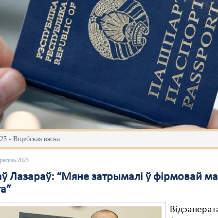
25 - Віцебская вясна
расень 2025
аў Лазараў: “Мяне затрымалі ў фірмовай м
та”
Відэаперат