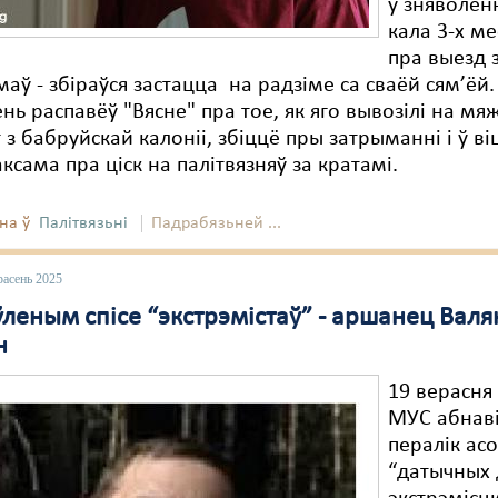
у зняволенн
кала 3-х ме
пра выезд 
маў - збіраўся застацца на радзіме са сваёй сям’ёй
ень распавёў "Вясне" пра тое, як яго вывозілі на мя
 з бабруйскай калоніі, збіццё пры затрыманні і ў ві
аксама пра ціск на палітвязняў за кратамі.
на ў
Палітвязьні
Падрабязьней ...
расень 2025
леным спісе “экстрэмістаў” - аршанец Валя
н
19 верасня
МУС абнаві
пералік асо
“датычных 