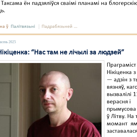
 Таксама ён падзяліўся сваімі планамі на блогерскі
ь.
на ў
Палітвязьні
Падрабязьней ...
асень 2025
ікіценка: “Нас там не лічылі за людзей”
Праграміст
Нікіценка з
— адзін з т
вязняў, каг
вызвалілі 1
верасня і
прымусова 
ў Літву. На
момант я
заставалас