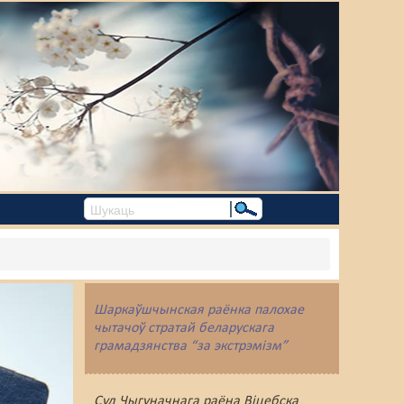
Шаркаўшчынская раёнка палохае
чытачоў стратай беларускага
грамадзянства “за экстрэмізм”
Суд Чыгуначнага раёна Віцебска