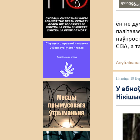
ён не ду
палітвяз
наўпрост
СІЗА, а т
Апублікава
Пятніца, 19 Ве
У абноў
Нікішы