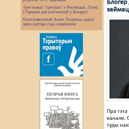
Блогер 
Трое новых "хросных" з Фінляндыі, Латвіі
займац
і Германіі для палітвязняў у Беларусі
Палітзняволенай Алене Лазарчык дадалі
яшчэ паўтара года зняволення
Пра гэта
канале. 
туды нак