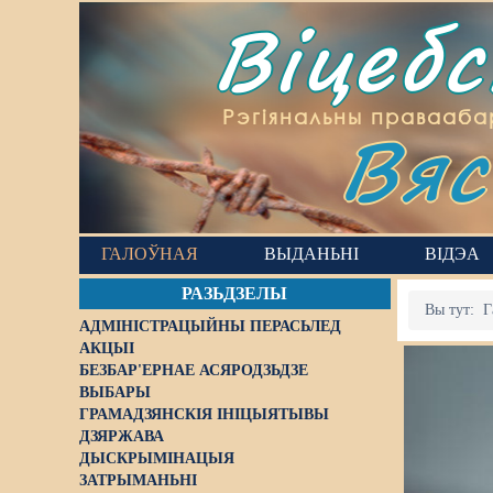
Віцеб
Вяс
Рэгіянальны правааба
ГАЛОЎНАЯ
ВЫДАНЬНІ
ВІДЭА
РАЗЬДЗЕЛЫ
Вы тут:
Г
АДМІНІСТРАЦЫЙНЫ ПЕРАСЬЛЕД
АКЦЫІ
БЕЗБАР'ЕРНАЕ АСЯРОДЗЬДЗЕ
ВЫБАРЫ
ГРАМАДЗЯНСКІЯ ІНІЦЫЯТЫВЫ
ДЗЯРЖАВА
ДЫСКРЫМІНАЦЫЯ
ЗАТРЫМАНЬНІ