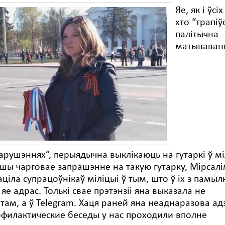
Яе, як і ўсі
хто “трапіў
палітычна
матываван
рушэннях”, перыядычна выклікаюць на гутаркі ў м
ы чарговае запрашэнне на такую гутарку, Мірсал
ціла супрацоўнікаў міліцыі ў тым, што ў іх з памыл
 яе адрас. Толькі свае прэтэнзіі яна выказала не
там, а ў Telegram. Хаця раней яна неаднаразова ад
филактические беседы у нас проходили вполне