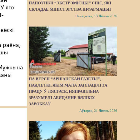
кай
ПАПОЎНІЛІ “ЭКСТРЭМІСЦКІ” СПІС, ЯКІ
 У яго
СКЛАДАЕ МІНІСТЭРСТВА ІНФАРМАЦЫІ
4-
Панядзелак, 13 Ліпень 2026
вёскі
а раёна,
ршы
 Мужчына
маны
ПА ВЕРСІІ “АРШАНСКАЙ ГАЗЕТЫ”,
ПАДЛЕТКІ, ЯКІМ МАЛА ЗАПЛАЦІЛІ ЗА
ПРАЦУ Ў ЛЯСГАСЕ, НЯПРАВІЛЬНА
ЗРАЗУМЕЛІ АБЯЦАННЕ ВЯЛІКІХ
ЗАРОБКАЎ
Аўторак, 21 Ліпень 2026