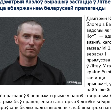
Дзмітрый Казлоў вырашыў застацца ў Літве 
ца абвяржэннем беларускай прапаганды
Дзмітрый К
блогер з Ба
вядомы як
Кот”, — адз
вязняў, каг
вызвалілі 1
верасня і
прымусова 
ў Літву. У г
краіне ён 
застацца -
прынамсі, 
найбліжэйш
 ён распавёў ў першым стрыме у наноў створаным 
Стрым быў праведзены з санаторыя ў літоўскім Бірш
іроўваць былых палітзняволеных, каб яны трохі пап