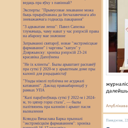
ведаць пра яўку з павіннай?
Эксперты: "Прымусовае лекаванне можа
быць прыраўнавана да бесчалавечнага або
зневажаючага годнасць пакарання"
"З адвакатам лепш": Павел Сапелка
тлумачыць, чаму нават у час рэпрэсій права
на абарону мае значэнне
Затрыманні святароў, новае "экстрэмісцкае
фармаванне" і чарговы "хапун" у
Дзяржынску: хроніка рэпрэсій 23-24
красавіка Дапоўнена
"Не іх кліенты". Былы арыштант распавёў
пра суткі ў 2020-м у арыштным доме пры
калоніі для рэцыдывістаў
"Улады ніколі публічна не асуджалі
журналіс
катаванні". Даклад праваабаронцаў у
рамках УПА
далейшы
"Калі параўноўваць суткі ў 2022-м і 2024-
м, то цяпер горш стала", — былы
Апублікава
палітвязень пра калонію і арышт пасля
вызвалення
Ксяндза Вячаслава Барка прызналі
Панядзелак, 22
"экстрэмісцкім фармаваннем": хроніка
рэпрэсій 16-17 красавіка