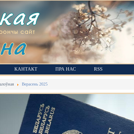
ская
на
рончы сайт
КАНТАКТ
ПРА НАС
RSS
алоўная
Верасень 2025