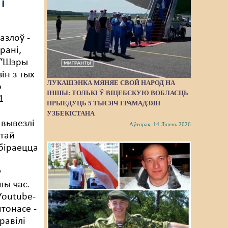
і
азлоў -
рані,
 “Шэры
ін з тых
ЛУКАШЭНКА МЯНЯЕ СВОЙ НАРОД НА
о
ІНШЫ: ТОЛЬКІ Ў ВІЦЕБСКУЮ ВОБЛАСЦЬ
1
ПРЫЕДУЦЬ 5 ТЫСЯЧ ГРАМАДЗЯН
УЗБЕКІСТАНА
вывезлі
Аўторак, 14 Ліпень 2026
этай
збіраецца
у
ы час.
Youtube-
тонасе -
равілі