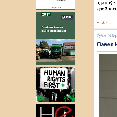
здароўе.
дзейнасц
Апублікава
Субота, 20 Вер
Павел Н