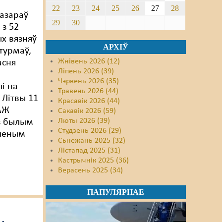
22
23
24
25
26
27
28
азараў
29
30
 з 52
х вязняў
АРХІЎ
 турмаў,
Жнівень 2026 (12)
асня
Ліпень 2026 (39)
Чэрвень 2026 (35)
і на
Травень 2026 (44)
Літвы 11
Красавік 2026 (44)
АЖ
Сакавік 2026 (59)
Люты 2026 (39)
з былым
Студзень 2026 (29)
оленым
Сьнежань 2025 (32)
Лістапад 2025 (31)
Кастрычнік 2025 (36)
Верасень 2025 (34)
ПАПУЛЯРНАЕ