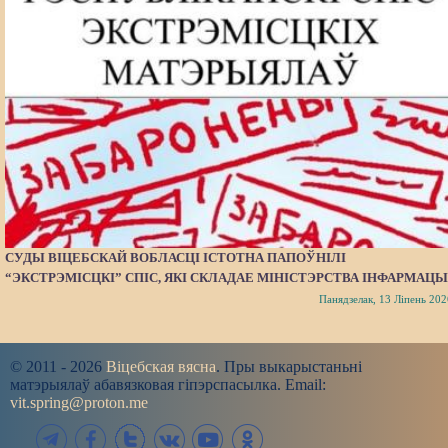
СУДЫ ВІЦЕБСКАЙ ВОБЛАСЦІ ІСТОТНА ПАПОЎНІЛІ
“ЭКСТРЭМІСЦКІ” СПІС, ЯКІ СКЛАДАЕ МІНІСТЭРСТВА ІНФАРМАЦЫ
Панядзелак, 13 Ліпень 202
© 2011 - 2026
Віцебская вясна
. Пры выкарыстаньні
матэрыялаў абавязковая гіпэрспасылка. Email:
vit.spring@proton.me