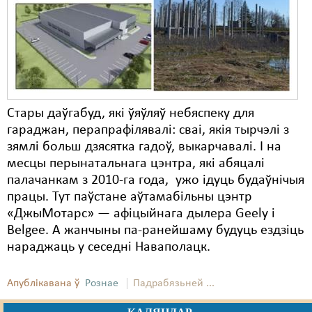
Карная псыхіятрыя
КПЧ ААН
Культурныя правы
ЛПП
Стары даўгабуд, які ўяўляў небяспеку для
Мігранты
гараджан, перапрафілявалі: сваі, якія тырчэлі з
Мірныя сходы
зямлі больш дзясятка гадоў, выкарчавалі. І на
месцы перынатальнага цэнтра, які абяцалі
Палітвязьні
палачанкам з 2010-га года, ужо ідуць будаўнічыя
працы. Тут паўстане аўтамабільны цэнтр
Праваабаронцы
«ДжыМотарс» — афіцыйнага дылера Geely і
Правы дзіцяці
Belgee. А жанчыны па-ранейшаму будуць ездзіць
нараджаць у сеседні Наваполацк.
Пэнітэнцыярная сыстэма
Распальваньне варожасьці
Апублікавана ў
Рознае
Падрабязьней ...
Рознае