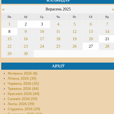
КАЛЯНДАР
«
Свабода слова
Верасень 2025
Пн
Аў
Ср
Чц
Пт
Сб
Нд
Свабода сумленьня
1
2
3
4
5
6
7
Суд
8
9
10
11
12
13
14
15
16
17
18
19
20
21
Сьмяротнае пакараньне
22
23
24
25
26
27
28
Экалёгія
29
30
Правы працоўных
АРХІЎ
Сацыяльныя правы
Жнівень 2026 (8)
Ліпень 2026 (39)
Чэрвень 2026 (35)
Травень 2026 (44)
Красавік 2026 (44)
Сакавік 2026 (59)
Люты 2026 (39)
Студзень 2026 (29)