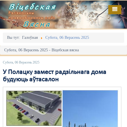
Віцебская
Рэгіянальны
праваабарончы сайт
Вясна
Галоўная
Выданьні
Адміністрацыйны перасьлед
Вы тут:
Галоўная
Субота, 06 Верасень 2025
Відэа
Акцыі
Субота, 06 Верасень 2025 - Віцебская вясна
Кантакт
Безбар'ернае асяродзьдзе
Субота, 06 Верасень 2025
Пра нас
Выбары
У Полацку замест радзільнага дома
будуюць аўтасалон
RSS
Грамадзянскія ініцыятывы
Дзяржава
Дыскрымінацыя
Затрыманьні