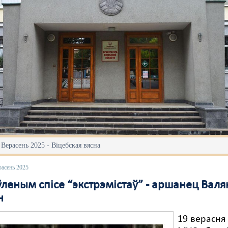
 Верасень 2025 - Віцебская вясна
расень 2025
леным спісе “экстрэмістаў” - аршанец Валя
н
19 верасня