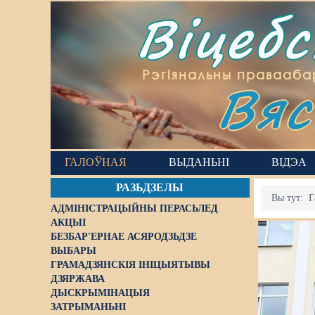
Віцеб
Вяс
Рэгіянальны правааба
ГАЛОЎНАЯ
ВЫДАНЬНІ
ВІДЭА
РАЗЬДЗЕЛЫ
Вы тут:
Г
АДМІНІСТРАЦЫЙНЫ ПЕРАСЬЛЕД
АКЦЫІ
БЕЗБАР'ЕРНАЕ АСЯРОДЗЬДЗЕ
ВЫБАРЫ
ГРАМАДЗЯНСКІЯ ІНІЦЫЯТЫВЫ
ДЗЯРЖАВА
ДЫСКРЫМІНАЦЫЯ
ЗАТРЫМАНЬНІ