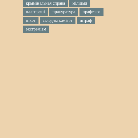
крымінальная справа
міліцыя
палітвязні
пракуратура
прафсаюз
пікет
сьледчы камітэт
штраф
экстрэмізм