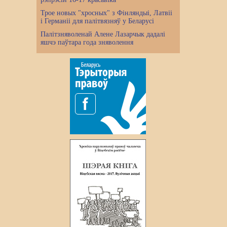
Трое новых "хросных" з Фінляндыі, Латвіі
і Германіі для палітвязняў у Беларусі
Палітзняволенай Алене Лазарчык дадалі
яшчэ паўтара года зняволення