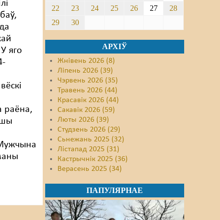
лі
22
23
24
25
26
27
28
баў,
29
30
да
кай
АРХІЎ
 У яго
Жнівень 2026 (8)
4-
Ліпень 2026 (39)
Чэрвень 2026 (35)
вёскі
Травень 2026 (44)
Красавік 2026 (44)
а раёна,
Сакавік 2026 (59)
Люты 2026 (39)
ршы
Студзень 2026 (29)
Сьнежань 2025 (32)
 Мужчына
Лістапад 2025 (31)
маны
Кастрычнік 2025 (36)
Верасень 2025 (34)
ПАПУЛЯРНАЕ