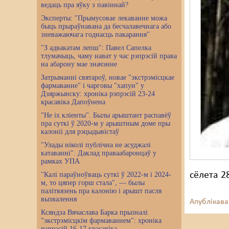
ведаць пра яўку з павіннай?
Эксперты: "Прымусовае лекаванне можа
быць прыраўнавана да бесчалавечнага або
зневажаючага годнасць пакарання"
"З адвакатам лепш": Павел Сапелка
тлумачыць, чаму нават у час рэпрэсій права
на абарону мае значэнне
Затрыманні святароў, новае "экстрэмісцкае
фармаванне" і чарговы "хапун" у
Дзяржынску: хроніка рэпрэсій 23-24
красавіка Дапоўнена
"Не іх кліенты". Былы арыштант распавёў
пра суткі ў 2020-м у арыштным доме пры
калоніі для рэцыдывістаў
"Улады ніколі публічна не асуджалі
катаванні". Даклад праваабаронцаў у
рамках УПА
сёлета 2
"Калі параўноўваць суткі ў 2022-м і 2024-
м, то цяпер горш стала", — былы
палітвязень пра калонію і арышт пасля
вызвалення
Апублікава
Ксяндза Вячаслава Барка прызналі
"экстрэмісцкім фармаваннем": хроніка
рэпрэсій 16-17 красавіка