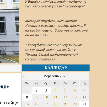
У Віцебску міліцыя зноўку пайшлa па
тых, каго ўнеслі ў базу “Беспорядки”
Жыхарка Віцебска, вымушаная
з’ехаць з радзімы, просіць дапамогіі
на рэабілітацыю. Сума невялікая, але
ёй не па сілах
У Рэспубліканскі спіс экстрэмісцкіх
матэрыялаў уключылі акаўнт у
Threads былой палітзняволенай
Наталлі Кукішавай
КАЛЯНДАР
«
»
Верасень 2025
Пн
Аў
Ср
Чц
Пт
Сб
Нд
нцін
1
2
3
4
5
6
7
8
9
10
11
12
13
14
 на сайце
15
16
17
18
19
20
21