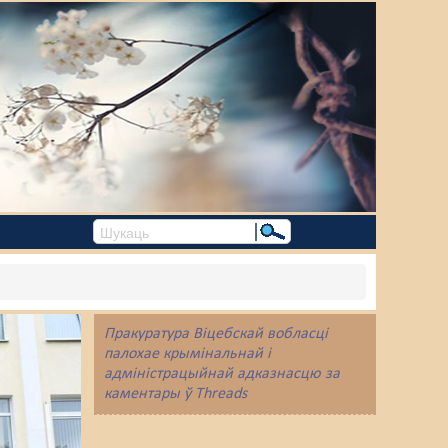
Пракуратура Віцебскай вобласці
палохае крымінальнай і
адміністрацыйнай адказнасцю за
каментары ў Threads