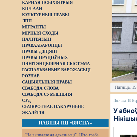
КАРНАЯ ПСЫХІЯТРЫЯ
КПЧ ААН
КУЛЬТУРНЫЯ ПРАВЫ
ЛПП
МІГРАНТЫ
МІРНЫЯ СХОДЫ
ПАЛІТВЯЗЬНІ
ПРАВААБАРОНЦЫ
ПРАВЫ ДЗІЦЯЦІ
ПРАВЫ ПРАЦОЎНЫХ
ПЭНІТЭНЦЫЯРНАЯ СЫСТЭМА
РАСПАЛЬВАНЬНЕ ВАРОЖАСЬЦІ
РОЗНАЕ
САЦЫЯЛЬНЫЯ ПРАВЫ
Пятніца, 19
СВАБОДА СЛОВА
СВАБОДА СУМЛЕНЬНЯ
СУД
Пятніца, 19 Ве
СЬМЯРОТНАЕ ПАКАРАНЬНЕ
У абноў
ЭКАЛЁГІЯ
Нікішы
НАВІНЫ ПЦ «ВЯСНА»
"Не вызваляе ад адказнасці". Што трэба