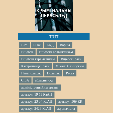
ТЭГІ
ІЧУ
БНФ
БХД
Ворша
Віцебск
Віцебскі аблвыканкам
Віцебскі гарвыканкам
Віцебскі раён
Кастрычніцкі раён
Міхаіл Жамчужны
Наваполацак
Полацак
Расея
СІЗА
абласны суд
адміністрацыйны арышт
артыкул 19 11 КаАП
артыкул 23 34 КаАП
артыкул 369 КК
артыкул 2423 КаАП
журналісты