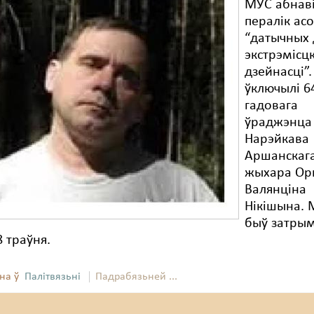
МУС абнаві
пералік асо
“датычных 
экстрэмісц
дзейнасці”.
ўключылі 6
гадовага
ўраджэнца 
Нарэйкава
Аршанскаг
жыхара О
Валянціна
Нікішына.
быў затры
8 траўня.
на ў
Палітвязьні
Падрабязьней ...