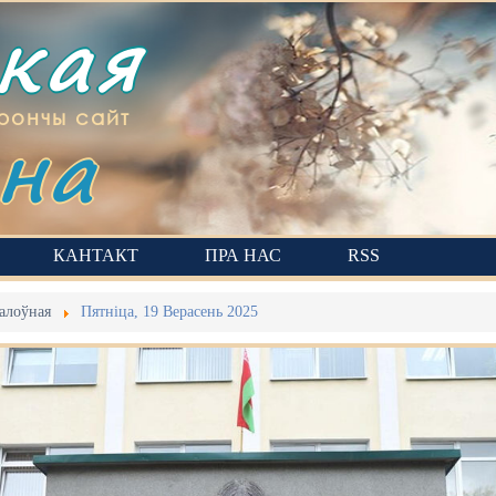
ская
на
рончы сайт
КАНТАКТ
ПРА НАС
RSS
алоўная
Пятніца, 19 Верасень 2025