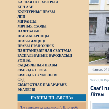
КАРНАЯ ПСЫХІЯТРЫЯ
КПЧ ААН
КУЛЬТУРНЫЯ ПРАВЫ
ЛПП
МІГРАНТЫ
МІРНЫЯ СХОДЫ
ПАЛІТВЯЗЬНІ
ПРАВААБАРОНЦЫ
ПРАВЫ ДЗІЦЯЦІ
ПРАВЫ ПРАЦОЎНЫХ
ПЭНІТЭНЦЫЯРНАЯ СЫСТЭМА
РАСПАЛЬВАНЬНЕ ВАРОЖАСЬЦІ
РОЗНАЕ
САЦЫЯЛЬНЫЯ ПРАВЫ
Чацвер, 04 
СВАБОДА СЛОВА
СВАБОДА СУМЛЕНЬНЯ
СУД
Чацвер, 04 Вер
СЬМЯРОТНАЕ ПАКАРАНЬНЕ
Сям’і 
ЭКАЛЁГІЯ
Літвы
НАВІНЫ ПЦ «ВЯСНА»
"Не вызваляе ад адказнасці". Што трэба