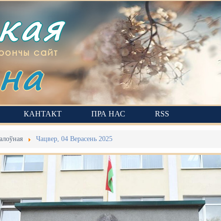
ская
на
рончы сайт
КАНТАКТ
ПРА НАС
RSS
алоўная
Чацвер, 04 Верасень 2025