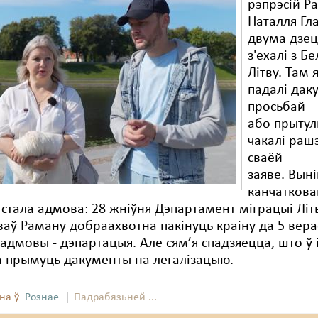
рэпрэсій Р
Наталля Гла
двума дзец
з'ехалі з Бе
Літву. Там 
падалі дак
просьбай
або прытулк
чакалі раш
сваёй
заяве. Вын
канчаткова
 стала адмова: 28 жніўня Дэпартамент міграцыі Літ
аў Раману добраахвотна пакінуць краіну да 5 вера
адмовы - дэпартацыя. Але сям’я спадзяецца, што ў 
а прымуць дакументы на легалізацыю.
на ў
Рознае
Падрабязьней ...