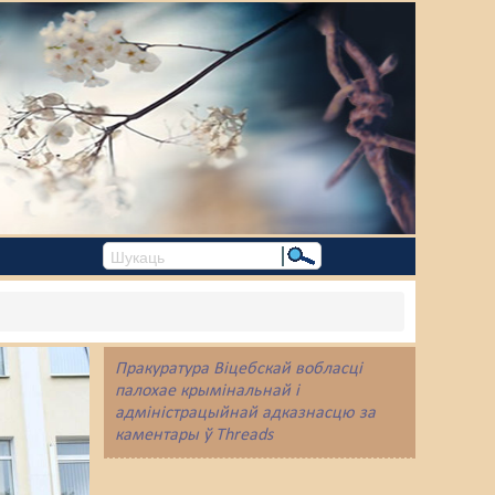
Пракуратура Віцебскай вобласці
палохае крымінальнай і
адміністрацыйнай адказнасцю за
каментары ў Threads