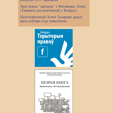
Трое новых "хросных" з Фінляндыі, Латвіі
і Германіі для палітвязняў у Беларусі
Палітзняволенай Алене Лазарчык дадалі
яшчэ паўтара года зняволення