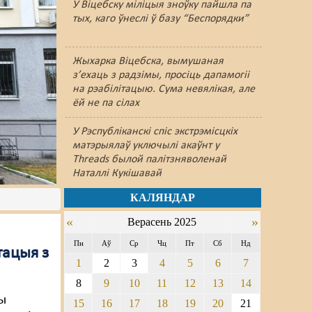
У Віцебску міліцыя зноўку пайшлa па
тых, каго ўнеслі ў базу “Беспорядки”
Жыхарка Віцебска, вымушаная
з’ехаць з радзімы, просіць дапамогіі
на рэабілітацыю. Сума невялікая, але
ёй не па сілах
У Рэспубліканскі спіс экстрэмісцкіх
матэрыялаў уключылі акаўнт у
Threads былой палітзняволенай
Наталлі Кукішавай
КАЛЯНДАР
«
»
Верасень 2025
Пн
Аў
Ср
Чц
Пт
Сб
Нд
тацыя з
1
2
3
4
5
6
7
8
9
10
11
12
13
14
зы
15
16
17
18
19
20
21