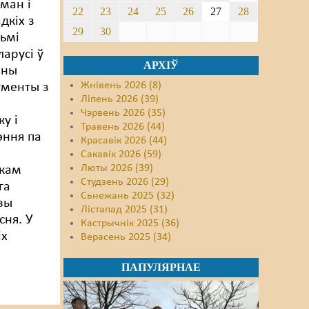
аман і
22
23
24
25
26
27
28
дкіх з
29
30
ьмі
ларусі ў
АРХІЎ
яны
Жнівень 2026 (8)
ументы з
Ліпень 2026 (39)
Чэрвень 2026 (35)
у і
Травень 2026 (44)
эння па
Красавік 2026 (44)
Сакавік 2026 (59)
Люты 2026 (39)
ікам
Студзень 2026 (29)
га
Сьнежань 2025 (32)
вы
Лістапад 2025 (31)
сня. У
Кастрычнік 2025 (36)
іх
Верасень 2025 (34)
ПАПУЛЯРНАЕ