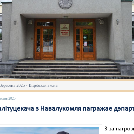
Верасень 2025 - Віцебская вясна
асень 2025
палітуцекача з Навалукомля пагражае дэпар
З-за пагро