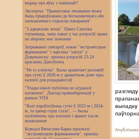
ведаць пра яўку з павіннай?
Эксперты: "Прымусовае лекаванне можа
быць прыраўнавана да бесчалавечнага або
зневажаючага годнасць пакарання"
"З адвакатам лепш": Павел Сапелка
тлумачыць, чаму нават у час рэпрэсій права
на абарону мае значэнне
Затрыманні святароў, новае "экстрэмісцкае
фармаванне" і чарговы "хапун" у
Дзяржынску: хроніка рэпрэсій 23-24
красавіка Дапоўнена
"Не іх кліенты". Былы арыштант распавёў
пра суткі ў 2020-м у арыштным доме пры
калоніі для рэцыдывістаў
"Улады ніколі публічна не асуджалі
разгляду
катаванні". Даклад праваабаронцаў у
рамках УПА
прапанав
выпадку 
"Калі параўноўваць суткі ў 2022-м і 2024-
м, то цяпер горш стала", — былы
паўторн
палітвязень пра калонію і арышт пасля
вызвалення
Ксяндза Вячаслава Барка прызналі
Апублікава
"экстрэмісцкім фармаваннем": хроніка
рэпрэсій 16-17 красавіка