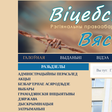
Віцеб
Вяс
Рэгіянальны правааба
ГАЛОЎНАЯ
ВЫДАНЬНІ
ВІДЭА
РАЗЬДЗЕЛЫ
Вы тут:
Г
АДМІНІСТРАЦЫЙНЫ ПЕРАСЬЛЕД
АКЦЫІ
БЕЗБАР'ЕРНАЕ АСЯРОДЗЬДЗЕ
ВЫБАРЫ
ГРАМАДЗЯНСКІЯ ІНІЦЫЯТЫВЫ
ДЗЯРЖАВА
ДЫСКРЫМІНАЦЫЯ
ЗАТРЫМАНЬНІ