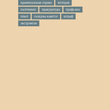
крымінальная справа
міліцыя
палітвязні
пракуратура
прафсаюз
пікет
сьледчы камітэт
штраф
экстрэмізм