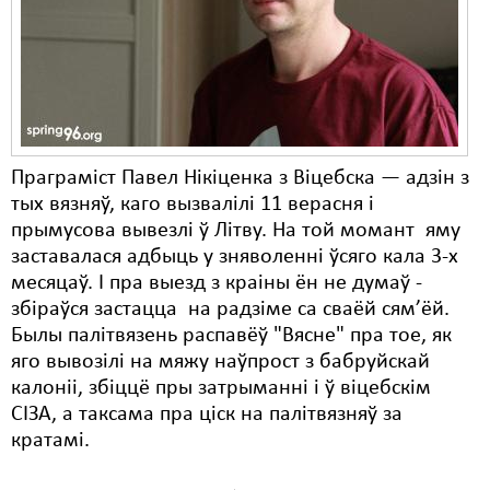
Карная псыхіятрыя
КПЧ ААН
Культурныя правы
ЛПП
Праграміст Павел Нікіценка з Віцебска — адзін з
Мігранты
тых вязняў, каго вызвалілі 11 верасня і
Мірныя сходы
прымусова вывезлі ў Літву. На той момант яму
заставалася адбыць у зняволенні ўсяго кала 3-х
Палітвязьні
месяцаў. І пра выезд з краіны ён не думаў -
збіраўся застацца на радзіме са сваёй сям’ёй.
Праваабаронцы
Былы палітвязень распавёў "Вясне" пра тое, як
Правы дзіцяці
яго вывозілі на мяжу наўпрост з бабруйскай
калоніі, збіццё пры затрыманні і ў віцебскім
Пэнітэнцыярная сыстэма
СІЗА, а таксама пра ціск на палітвязняў за
кратамі.
Распальваньне варожасьці
Рознае