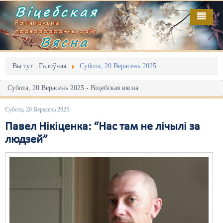
Віцебская
Рэгіянальны
праваабарончы сайт
Вясна
Галоўная
Выданьні
Адміністрацыйны перасьлед
Вы тут:
Галоўная
Субота, 20 Верасень 2025
Відэа
Акцыі
Субота, 20 Верасень 2025 - Віцебская вясна
Кантакт
Безбар'ернае асяродзьдзе
Субота, 20 Верасень 2025
Пра нас
Выбары
Павел Нікіценка: “Нас там не лічылі за
людзей”
RSS
Грамадзянскія ініцыятывы
Дзяржава
Дыскрымінацыя
Затрыманьні