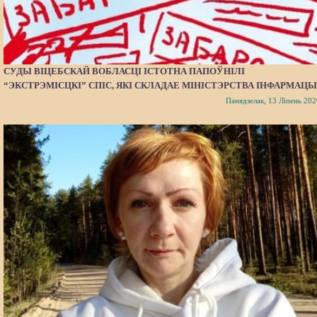
СУДЫ ВІЦЕБСКАЙ ВОБЛАСЦІ ІСТОТНА ПАПОЎНІЛІ
“ЭКСТРЭМІСЦКІ” СПІС, ЯКІ СКЛАДАЕ МІНІСТЭРСТВА ІНФАРМАЦЫ
Панядзелак, 13 Ліпень 202