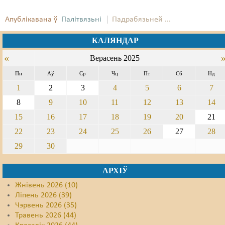
Свабода слова
Апублікавана ў
Палітвязьні
Падрабязьней ...
Свабода сумленьня
КАЛЯНДАР
«
Суд
Верасень 2025
Пн
Аў
Ср
Чц
Пт
Сб
Нд
Сьмяротнае пакараньне
1
2
3
4
5
6
7
Экалёгія
8
9
10
11
12
13
14
15
16
17
18
19
20
21
Правы працоўных
22
23
24
25
26
27
28
Сацыяльныя правы
29
30
АРХІЎ
Жнівень 2026 (10)
Ліпень 2026 (39)
Чэрвень 2026 (35)
Травень 2026 (44)