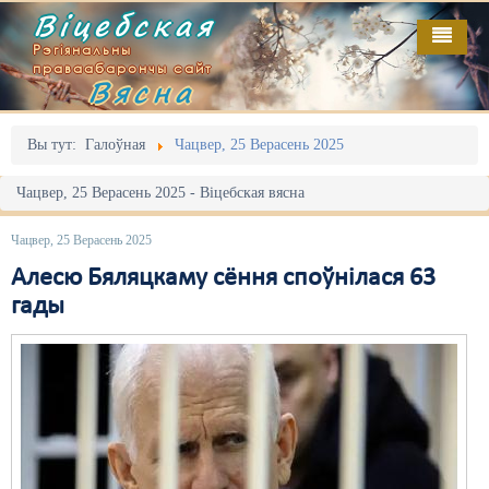
Віцебская
Рэгіянальны
праваабарончы сайт
Вясна
Галоўная
Выданьні
Адміністрацыйны перасьлед
Вы тут:
Галоўная
Чацвер, 25 Верасень 2025
Відэа
Акцыі
Чацвер, 25 Верасень 2025 - Віцебская вясна
Кантакт
Безбар'ернае асяродзьдзе
Чацвер, 25 Верасень 2025
Пра нас
Выбары
Алесю Бяляцкаму сёння споўнілася 63
гады
RSS
Грамадзянскія ініцыятывы
Дзяржава
Дыскрымінацыя
Затрыманьні