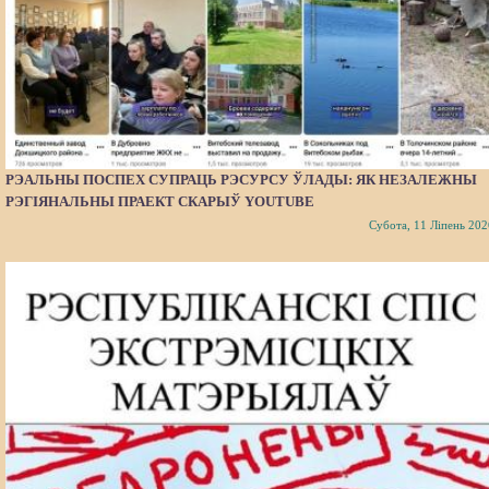
РЭАЛЬНЫ ПОСПЕХ СУПРАЦЬ РЭСУРСУ ЎЛАДЫ: ЯК НЕЗАЛЕЖНЫ
РЭГІЯНАЛЬНЫ ПРАЕКТ СКАРЫЎ YOUTUBE
Субота, 11 Ліпень 202