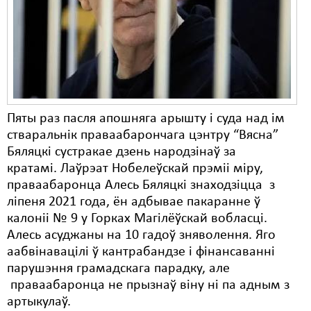
Карная псыхіятрыя
КПЧ ААН
Культурныя правы
ЛПП
Мігранты
Пяты раз пасля апошняга арышту і суда над ім
стваральнік праваабарончага цэнтру “Вясна”
Мірныя сходы
Бяляцкі сустракае дзень народзінаў за
кратамі. Лаўрэат Нобелеўскай прэміі міру,
Палітвязьні
праваабаронца Алесь Бяляцкі знаходзіцца з
Праваабаронцы
ліпеня 2021 года, ён адбывае пакаранне ў
калоніі № 9 у Горках Магілёўскай вобласці.
Правы дзіцяці
Алесь асуджаны на 10 гадоў зняволення. Яго
аабвінавацілі ў кантрабандзе і фінансаванні
Пэнітэнцыярная сыстэма
парушэння грамадскага парадку, але
Распальваньне варожасьці
праваабаронца не прызнаў віну ні па адным з
артыкулаў.
Рознае