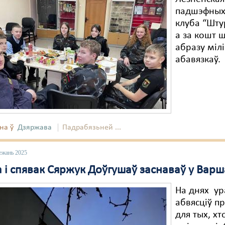
падшэфных 
клуба “Шту
а за кошт 
абразу міл
абавязкаў.
на ў
Дзяржава
Падрабязьней ...
ежань 2025
 і спявак Сяржук Доўгушаў заснаваў у Варш
На днях у
абвясціў п
для тых, х