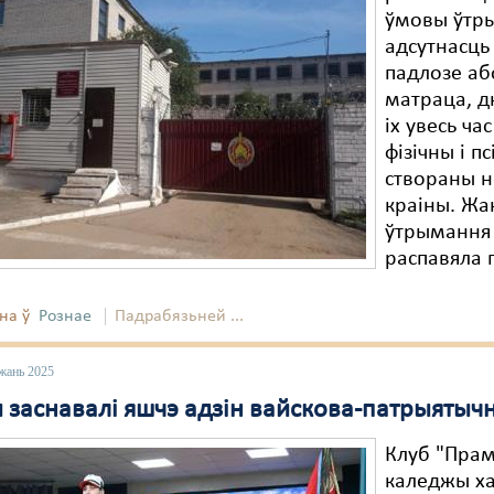
ўмовы ўтр
адсутнасць 
падлозе аб
матраца, дн
іх увесь ч
фізічны і п
створаны не
краіны. Жа
ўтрымання 
распавяла 
на ў
Рознае
Падрабязьней ...
жань 2025
 заснавалі яшчэ адзін вайскова-патрыятычн
Клуб "Прам
каледжы ха