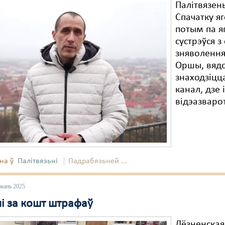
Палітвязен
Спачатку я
потым па я
сустрэўся з
зняволення
Оршы, вядо
знаходзіцца
канал, дзе
відэазварот
на ў
Палітвязьні
Падрабязьней ...
ежань 2025
і за кошт штрафаў
Лёзненская 