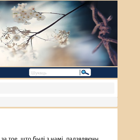
 за тое, што былі з намі, падзяляючы