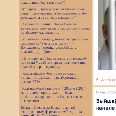
ведаць пра яўку з павіннай?
Эксперты: "Прымусовае лекаванне можа
быць прыраўнавана да бесчалавечнага або
зневажаючага годнасць пакарання"
"З адвакатам лепш": Павел Сапелка
тлумачыць, чаму нават у час рэпрэсій права
на абарону мае значэнне
Затрыманні святароў, новае "экстрэмісцкае
фармаванне" і чарговы "хапун" у
Дзяржынску: хроніка рэпрэсій 23-24
красавіка Дапоўнена
"Не іх кліенты". Былы арыштант распавёў
пра суткі ў 2020-м у арыштным доме пры
калоніі для рэцыдывістаў
"Улады ніколі публічна не асуджалі
катаванні". Даклад праваабаронцаў у
Апублікава
рамках УПА
"Калі параўноўваць суткі ў 2022-м і 2024-
м, то цяпер горш стала", — былы
Субота, 27 Сн
палітвязень пра калонію і арышт пасля
Выйшаў
вызвалення
канале
Ксяндза Вячаслава Барка прызналі
"экстрэмісцкім фармаваннем": хроніка
рэпрэсій 16-17 красавіка