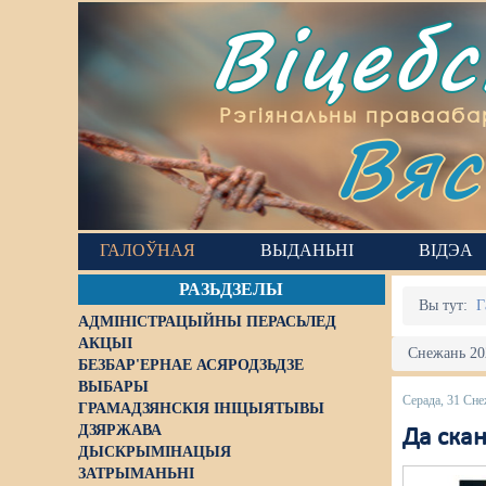
Віцеб
Вяс
Рэгіянальны правааба
ГАЛОЎНАЯ
ВЫДАНЬНІ
ВІДЭА
РАЗЬДЗЕЛЫ
Вы тут:
Г
АДМІНІСТРАЦЫЙНЫ ПЕРАСЬЛЕД
АКЦЫІ
Снежань 202
БЕЗБАР'ЕРНАЕ АСЯРОДЗЬДЗЕ
ВЫБАРЫ
Серада, 31 Сне
ГРАМАДЗЯНСКІЯ ІНІЦЫЯТЫВЫ
ДЗЯРЖАВА
Да скан
ДЫСКРЫМІНАЦЫЯ
ЗАТРЫМАНЬНІ