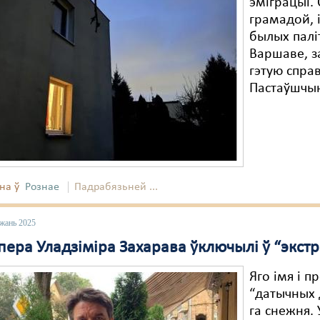
эміграцыі.
грамадой, 
былых паліт
Варшаве, з
гэтую спра
Пастаўшчы
на ў
Рознае
Падрабязьней ...
ежань 2025
ера Уладзіміра Захарава ўключылі ў “экстр
Яго імя і п
“датычных 
га снежня.