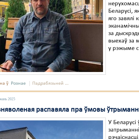
нерухомасц
Беларусі, я
яго завялі
эканамічны
за дыскрэд
выехаў за 
у рэжыме с
на ў
Рознае
Падрабязьней ...
жань 2025
няволеная распавяла пра ўмовы ўтрымання "
У Беларусі
затрыманні
рэчаіснасці