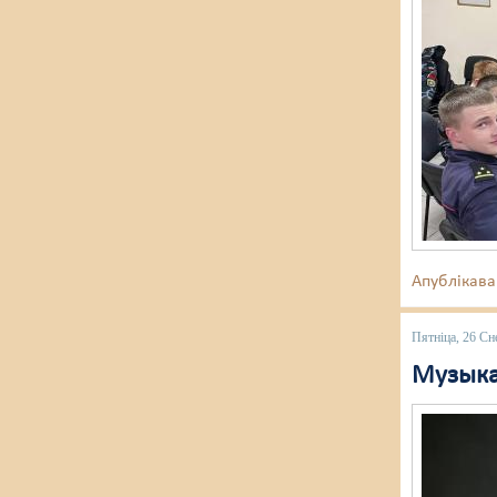
Апублікава
Пятніца, 26 Сн
Музыка