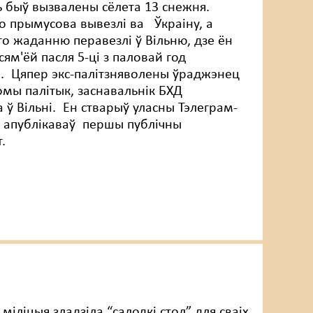
ь быў вызвалены сёлета 13 снежня.
го прымусова вывезлі ва Ўкраіну, а
го жаданню перавезлі ў Вільню, дзе ён
 сям'ёй пасля 5-ці з паловай год
. Цяпер экс-палітзняволены ўраджэнец
мы палітык, заснавальнік БХД
 ў Вільні. Ен стварыў уласны Тэлеграм-
 і апублікаваў першы публічны
.
міліцыя зладзіла “салодкі стол” для сваіх