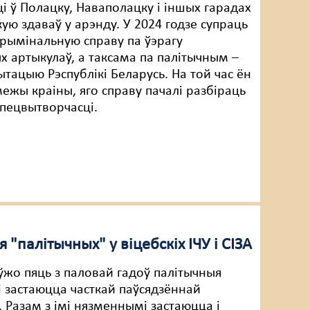
і ў Полацку, Наваполацку і іншых гарадах
кую здаваў у арэнду. У 2024 годзе супраць
 крымінальную справу па ўэрагу
х артыкулаў, а таксама па палітычным –
ытацыю Рэспублікі Беларусь. На той час ён
межы краіны, яго справу пачалі разбіраць
пецвытворчасці.
палітычных" у віцебскіх ІЧУ і СІЗА
 ўжо пяць з паловай гадоў палітычныя
 застаюцца часткай паўсядзённай
. Разам з імі нязменнымі застаюцца і