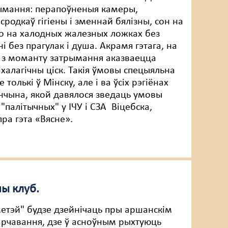
ымання: перапоўненыя камеры,
сродкаў гігіены і зменнай бялізны, сон на
о на халодных жалезных ложках без
і без прагулак і душа. Акрамя гэтага, на
ас з моманту затрымання аказваецца
сіхалагічны ціск. Такія ўмовы спецыяльна
 толькі ў Мінску, але і ва ўсіх рэгіёнах
нчына, якой давялося зведаць умовы
"палітычных" у ІЧУ і СЗА Віцебска,
пра гэта «Вясне».
ы клуб.
етэй" будзе дзейнічаць пры аршанскім
рчавання, дзе ў асноўным рыхтуюць