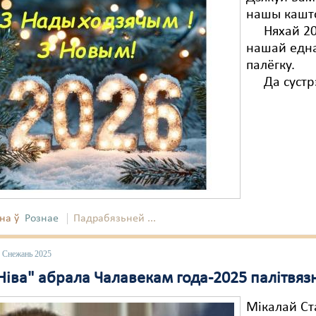
нашы кашто
Няхай 202
нашай една
палёгку.
Да сустрэ
на ў
Рознае
Падрабязьней ...
9 Снежань 2025
іва" абрала Чалавекам года-2025 палітвязн
Мікалай Ста