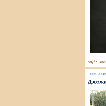
Апублікава
Чацвер, 25 Сн
Дэвэлап