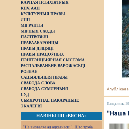
КАРНАЯ ПСЫХІЯТРЫЯ
КПЧ ААН
КУЛЬТУРНЫЯ ПРАВЫ
ЛПП
МІГРАНТЫ
МІРНЫЯ СХОДЫ
ПАЛІТВЯЗЬНІ
ПРАВААБАРОНЦЫ
ПРАВЫ ДЗІЦЯЦІ
ПРАВЫ ПРАЦОЎНЫХ
ПЭНІТЭНЦЫЯРНАЯ СЫСТЭМА
РАСПАЛЬВАНЬНЕ ВАРОЖАСЬЦІ
РОЗНАЕ
САЦЫЯЛЬНЫЯ ПРАВЫ
СВАБОДА СЛОВА
СВАБОДА СУМЛЕНЬНЯ
Апублікава
СУД
СЬМЯРОТНАЕ ПАКАРАНЬНЕ
Панядзелак, 2
ЭКАЛЁГІЯ
"Наша Н
НАВІНЫ ПЦ «ВЯСНА»
"Не вызваляе ад адказнасці". Што трэба