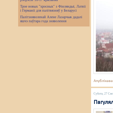
Трое новых "хросных" з Фінляндыі, Латвіі
і Германіі для палітвязняў у Беларусі
Палітзняволенай Алене Лазарчык дадалі
яшчэ паўтара года зняволення
Апублікава
Субота, 27 Сн
Пагулял