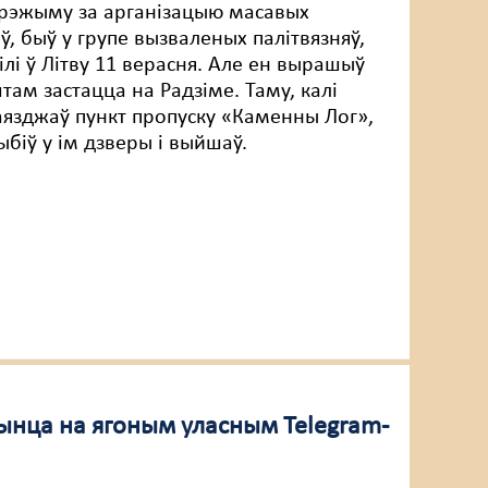
 рэжыму за арганізацыю масавых
ў, быў у групе вызваленых палітвязняў,
ілі ў Літву 11 верасня. Але ен вырашыў
ам застацца на Радзіме. Таму, калі
аязджаў пункт пропуску «Каменны Лог»,
ыбіў у ім дзверы і выйшаў.
ынца на ягоным уласным Telegram-