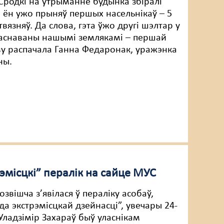
 Сродкі на ўтрыманне будынка збіралі
і ён ужо прыняў першых насельнікаў – 5
вязняў. Да слова, гэта ўжо другі шэлтар у
аснаваны нашымі землякамі – першай
ву распачала Ганна Федаронак, уражэнка
ны.
эмісцкі” пералік на сайце МУС
розвішча з’явілася ў пераліку асобаў,
да экстрэмісцкай дзейнасці”, увечары 24-
 Уладзімір Захараў быў уласнікам