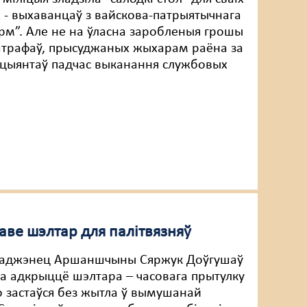
- выхаванцаў з вайскова-патрыятычнага
рм”. Але не на ўласна заробленыя грошы
штрафаў, прысуджаных жыхарам раёна за
іцыянтаў падчас выканання службовых
аве шэлтар для палітвязняў
раджэнец Аршаншчыны Сяржук Доўгушаў
ра адкрыццё шэлтара – часовага прытулку
то застаўся без жытла ў вымушанай