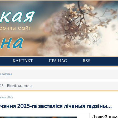
ская
на
рончы сайт
КАНТАКТ
ПРА НАС
RSS
алоўная
5 - Віцебская вясна
жань 2025
чэння 2025-га засталіся лічаныя гадзіны...
Дзякуй вам