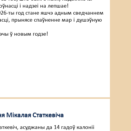
ўнасці і надзеі на лепшае!
6-ты год стане яшчэ адным сведчаннем
сці, прынясе спаўненне мар і душэўную
чы ў новым годзе!
я Мікалая Статкевіча
ткевіч, асуджаны да 14 гадоў калоніі