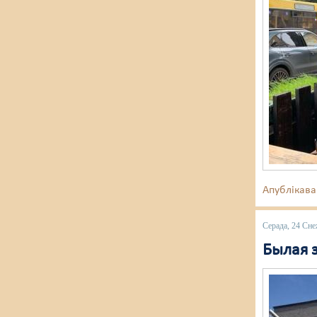
Апублікава
Серада, 24 Сне
Былая з