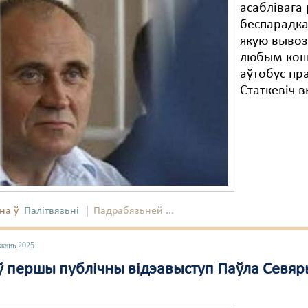
асаблівага
беспарадка
якую вывоз
любым кошт
аўтобус пр
Статкевіч в
на ў
Палітвязьні
Падрабязьней ...
ежань 2025
 першы публічны відэавыступ Паўла Севяр