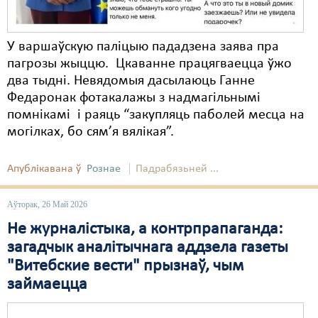
У варшаўскую паліцыю пададзена заява пра
пагрозы жыццю. Цкаванне працягваецца ўжо
два тыдні. Невядомыя дасылаюць Ганне
Федаронак фотакалажы з надмагільнымі
помнікамі і раяць “закупляць паболей месца на
могілках, бо сям’я вялікая”.
Апублікавана ў
Рознае
Падрабязьней ...
Аўторак, 26 Май 2026
Не журналістыка, а контрпрапаганда:
загадчык аналітычнага аддзела газеты
"Витебские вести" прызнаў, чым
займаецца