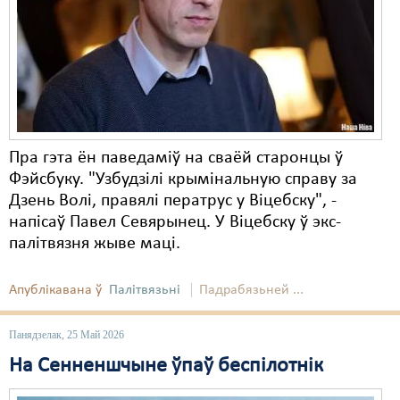
Пра гэта ён паведаміў на сваёй старонцы ў
Фэйсбуку. "Узбудзілі крымінальную справу за
Дзень Волі, правялі ператрус у Віцебску", -
напісаў Павел Севярынец. У Віцебску ў экс-
палітвязня жыве маці.
Апублікавана ў
Палітвязьні
Падрабязьней ...
Панядзелак, 25 Май 2026
На Сенненшчыне ўпаў беспілотнік