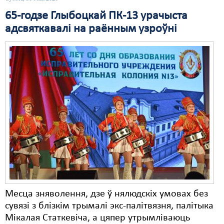
65-годзе Глыбоцкай ПК-13 урачыста
Свабода слова
адсвяткавалі на раённым узроўні
Свабода сумленьня
Суд
Сьмяротнае пакараньне
Экалёгія
Правы працоўных
Сацыяльныя правы
Месца зняволення, дзе ў нялюдскіх умовах без
сувязі з блізкім трымалі экс-палітвязня, палітыка
Мікалая Статкевіча, а цяпер утрымліваюць