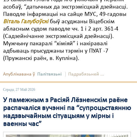
асобаў, “датычных да экстрэмісцкай дзейнасці.
Паводле інфармацыі на сайце МУС, 49-гадовы
Віталь Галубоўскі
быў асуджаны Віцебскім
абласным судом паводле чч. 1 і 2 арт. 361-4
(Садзейнічанне экстрэмісцкай дзейнасці).
Мужчыну пакаралі “хіміяй” і накіравалі
адбываць прысуджаны тэрмін у ПУАТ -7
(Пружанскі раён, в. Купліна).
Апублікавана ў
Палітвязьні
Падрабязьней ...
Серада, 27 Май 2026
У памежным з Расіяй Лёзненскім раёне
распачаліся вучэнні па “супроцьстаянню
надзвычайным сітуацыям у мірны і
ваенны час”