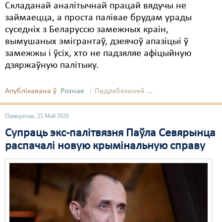
Складанай аналітычнай працай вядучы не
займаецца, а проста палівае брудам урады
суседніх з Беларуссю замежных краін,
вымушаных эмігрантаў, дзеячоў апазіцыі ў
замежжы і ўсіх, хто не падзяляе афіцыйную
дзяржаўную палітыку.
Апублікавана ў
Рознае
Падрабязьней ...
Панядзелак, 25 Май 2026
Супраць экс-палітвязня Паўла Севярынца
распачалі новую крымінальную справу