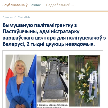
Апублікавана ў
Рознае
Падрабязьней ...
Аўторак, 26 Май 2026
Вымушаную палітэмігрантку з
Пастаўшчыны, адміністратарку
варшаўскага шэлтара для палітуцекачоў з
Беларусі, 2 тыдні цкуюць невядомыя.