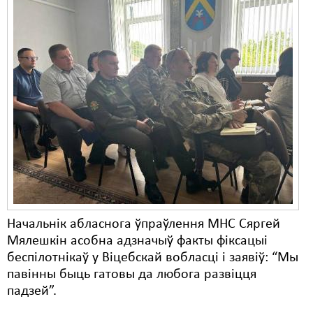
Начальнік абласнога ўпраўлення МНС Сяргей
Мялешкін асобна адзначыў факты фіксацыі
беспілотнікаў у Віцебскай вобласці і заявіў: “Мы
павінны быць гатовы да любога развіцця
падзей”.