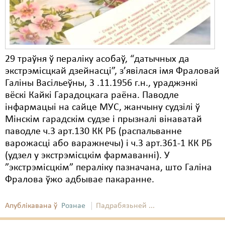
29 траўня ў пераліку асобаў, “датычных да
экстрэмісцкай дзейнасці”, з’явілася імя Фраловай
Галіны Васільеўны, 3 .11.1956 г.н., ураджэнкі
вёскі Кайкі Гарадоцкага раёна. Паводле
інфармацыі на сайце МУС, жанчыну судзілі ў
Мінскім гарадскім судзе і прызналі вінаватай
паводле ч.3 арт.130 КК РБ (распальванне
варожасці або варажнечы) і ч.3 арт.361-1 КК РБ
(удзел у экстрэмісцкім фармаванні). У
”экстрэмісцкім” пераліку пазначана, што Галіна
Фралова ўжо адбывае пакаранне.
Апублікавана ў
Рознае
Падрабязьней ...