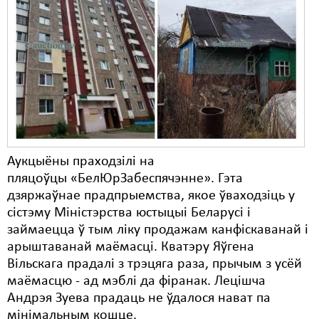
Аукцыёны праходзілі на
пляцоўцы «БелЮрЗабеспячэнне». Гэта
дзяржаўнае прадпрыемства, якое ўваходзіць у
сістэму Міністэрства юстыцыі Беларусі і
займаецца ў тым ліку продажам канфіскаванай і
арыштаванай маёмасці. Кватэру Яўгена
Вільскага прадалі з трэцяга раза, прычым з усёй
маёмасцю - ад мэблі да фіранак. Лецішча
Андрэя Зуева прадаць не ўдалося нават па
мінімальным кошце.