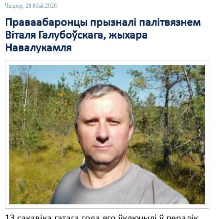
Чацвер, 28 Май 2026
Праваабаронцы прызналі палітвязнем
Віталя Галубоўскага, жыхара
Навалукамля
13 сакавіка гэтага года яго ўключылі ў пералік