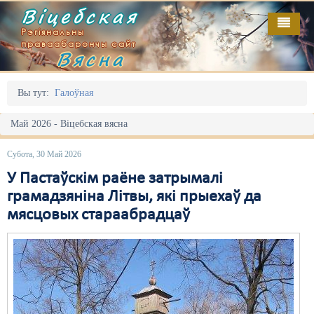
Віцебская
Рэгіянальны
праваабарончы сайт
Вясна
Галоўная
Выданьні
Адміністрацыйны перасьлед
Вы тут:
Галоўная
Відэа
Акцыі
Май 2026 - Віцебская вясна
Кантакт
Безбар'ернае асяродзьдзе
Субота, 30 Май 2026
Пра нас
Выбары
У Пастаўскім раёне затрымалі
грамадзяніна Літвы, які прыехаў да
RSS
Грамадзянскія ініцыятывы
мясцовых стараабрадцаў
Дзяржава
Дыскрымінацыя
Затрыманьні