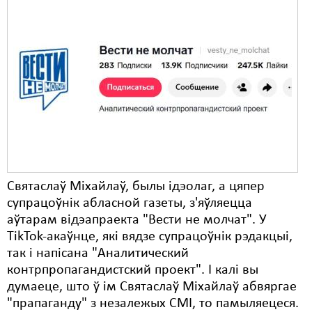
Святаслаў Міхайлаў, былы ідэолаг, а цяпер
супрацоўнік абласной газеты, з'яўляецца
аўтарам відэапраекта "Вести не молчат". У
TikTok-акаўнце, які вядзе супрацоўнік рэдакцыі,
так і напісана "Аналитический
контрпропагандистский проект". І калі вы
думаеце, што ў ім Святаслаў Міхайлаў абвяргае
"прапаганду" з незалежых СМІ, то памыляецеся.