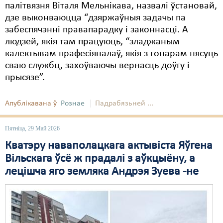
палітвязня Віталя Мельнікава, назвалі ўстановай,
дзе выконваюцца “дзяржаўныя задачы па
забеспячэнні правапарадку і законнасці. А
людзей, якія там працуюць, “зладжаным
калектывам прафесіяналаў, якія з гонарам нясуць
сваю службц, захоўваючы вернасць доўгу і
прысязе”.
Апублікавана ў
Рознае
Падрабязьней ...
Пятніца, 29 Май 2026
Кватэру наваполацкага актывіста Яўгена
Вільскага ўсё ж прадалі з аўкцыёну, а
лецішча яго земляка Андрэя Зуева -не