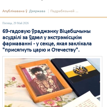
Апублікавана ў
Дзяржава
Падрабязьней ...
Пятніца, 29 Май 2026
69-гадовую ўраджэнку Віцебшчыны
асудзілі за ўдзел у экстрэмісцкім
фармаванні - у секце, якая заклікала
"присягнуть царю и Отечеству".