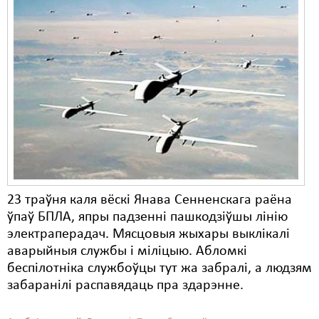
23 траўня каля вёскі Янава Сенненскага раёна
ўпаў БПЛА, япры падзенні пашкодзіўшы лінію
электраперадач. Мясцовыя жыхары выклікалі
аварыйныя службы і міліцыю. Абломкі
беспілотніка службоўцы тут жа забралі, а людзям
забаранілі распавядаць пра здарэнне.