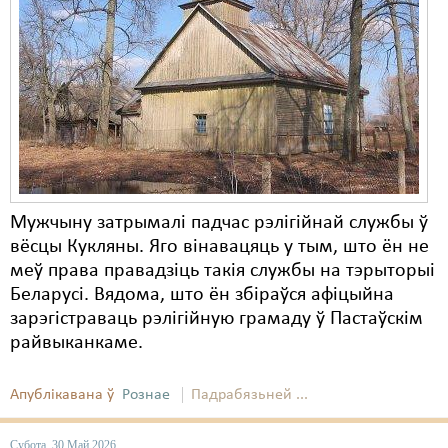
Карная псыхіятрыя
КПЧ ААН
Культурныя правы
ЛПП
Мігранты
Мірныя сходы
Мужчыну затрымалі падчас рэлігійнай службы ў
Палітвязьні
вёсцы Кукляны. Яго вінавацяць у тым, што ён не
меў права правадзіць такія службы на тэрыторыі
Праваабаронцы
Беларусі. Вядома, што ён збіраўся афіцыйна
зарэгістраваць рэлігійную грамаду ў Пастаўскім
Правы дзіцяці
райвыканкаме.
Пэнітэнцыярная сыстэма
Апублікавана ў
Рознае
Падрабязьней ...
Распальваньне варожасьці
Рознае
Субота, 30 Май 2026