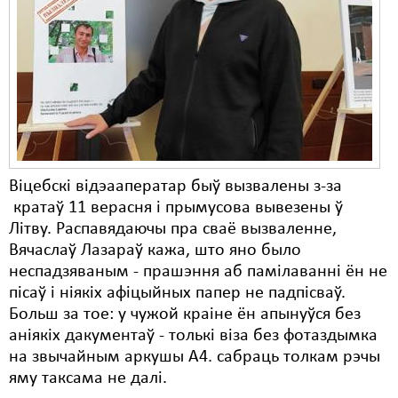
Карная псыхіятрыя
КПЧ ААН
Культурныя правы
ЛПП
Мігранты
Мірныя сходы
Віцебскі відэааператар быў вызвалены з-за
кратаў 11 верасня і прымусова вывезены ў
Палітвязьні
Літву. Распавядаючы пра сваё вызваленне,
Вячаслаў Лазараў кажа, што яно было
Праваабаронцы
неспадзяваным - прашэння аб памілаванні ён не
Правы дзіцяці
пісаў і ніякіх афіцыйных папер не падпісваў.
Больш за тое: у чужой краіне ён апынуўся без
Пэнітэнцыярная сыстэма
аніякіх дакументаў - толькі віза без фотаздымка
на звычайным аркушы А4. сабраць толкам рэчы
Распальваньне варожасьці
яму таксама не далі.
Рознае