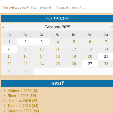
Апублікавана ў
Палітвязьні
Падрабязьней ...
Свабода слова
КАЛЯНДАР
Свабода сумленьня
«
Верасень 2025
Суд
Пн
Аў
Ср
Чц
Пт
Сб
Нд
Сьмяротнае пакараньне
1
2
3
4
5
6
7
Экалёгія
8
9
10
11
12
13
14
15
16
17
18
19
20
21
Правы працоўных
22
23
24
25
26
27
28
Сацыяльныя правы
29
30
АРХІЎ
Жнівень 2026 (8)
Ліпень 2026 (39)
Чэрвень 2026 (35)
Травень 2026 (44)
Красавік 2026 (44)