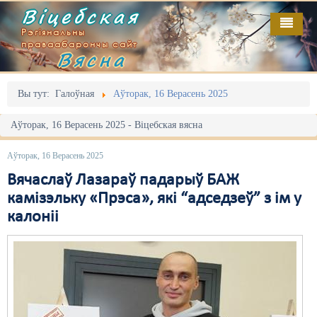
Віцебская
Рэгіянальны
праваабарончы сайт
Вясна
Галоўная
Выданьні
Адміністрацыйны перасьлед
Вы тут:
Галоўная
Аўторак, 16 Верасень 2025
Відэа
Акцыі
Аўторак, 16 Верасень 2025 - Віцебская вясна
Кантакт
Безбар'ернае асяродзьдзе
Аўторак, 16 Верасень 2025
Пра нас
Выбары
Вячаслаў Лазараў падарыў БАЖ
камізэльку «Прэса», які “адседзеў” з ім у
RSS
Грамадзянскія ініцыятывы
калоніі
Дзяржава
Дыскрымінацыя
Затрыманьні