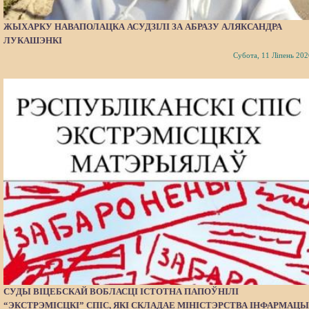
ЖЫХАРКУ НАВАПОЛАЦКА АСУДЗІЛІ ЗА АБРАЗУ АЛЯКСАНДРА
ЛУКАШЭНКІ
Субота, 11 Ліпень 202
СУДЫ ВІЦЕБСКАЙ ВОБЛАСЦІ ІСТОТНА ПАПОЎНІЛІ
“ЭКСТРЭМІСЦКІ” СПІС, ЯКІ СКЛАДАЕ МІНІСТЭРСТВА ІНФАРМАЦЫ