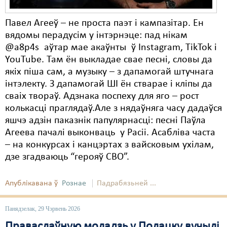
Павел Агееў – не проста паэт і кампазітар. Ен
вядомы перадусім у інтэрнэце: пад нікам
@a8p4s аўтар мае акаўнты ў Instagram, TіkTok і
YouTube. Там ён выкладае свае песні, словы да
якіх піша сам, а музыку – з дапамогай штучнага
інтэлекту. З дапамогай ШІ ён стварае і кліпы да
сваіх твораў. Адзнака поспеху для яго – рост
колькасці праглядаў.Але з нядаўняга часу дадаўся
яшчэ адзін паказнік папулярнасці: песні Паўла
Агеева пачалі выконваць у Расіі. Асабліва часта
– на конкурсах і канцэртах з вайсковым ухілам,
дзе згадваюць “герояў СВО”.
Апублікавана ў
Рознае
Падрабязьней ...
Панядзелак, 29 Чэрвень 2026
Праваслаўную моладзь у Полацку вучылі