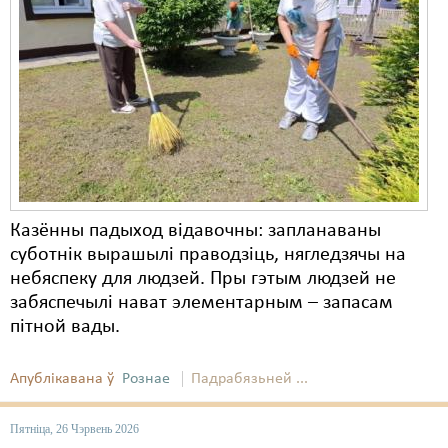
Казённы падыход відавoчны: запланаваны
суботнік вырашылі праводзіць, нягледзячы на
небяспеку для людзей. Пры гэтым людзей не
забяспечылі нават элементарным – запасам
пітной вады.
Апублікавана ў
Рознае
Падрабязьней ...
Пятніца, 26 Чэрвень 2026