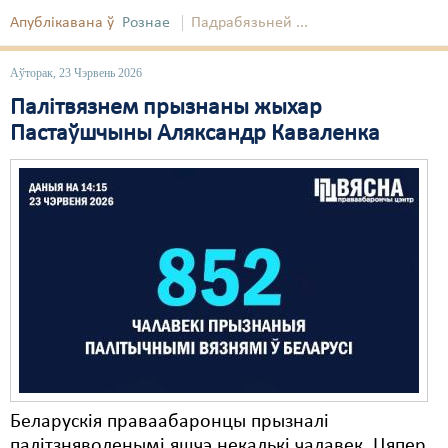
Апублікавана ў
Рознае
Падрабязьней ...
Аўторак, 23 Чэрвень 2026
Палітвязнем прызнаны жыхар
Пастаўшчыны Аляксандр Каваленка
Беларускія праваабаронцы прызналі
палітзняволенымі яшчэ некалькі чалавек. Цяпер