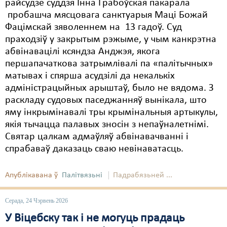
райсудзе суддзя Інна Грабоўская пакарала
пробашча мясцовага санктуарыя Маці Божай
Фацімскай зяволеннем на 13 гадоў. Суд
праходзіў у закрытым рэжыме, у чым канкрэтна
абвінавацілі ксяндза Анджэя, якога
першапачаткова затрымлівалі па «палітычных»
матывах і спярша асудзілі да некалькіх
адміністрацыйных арыштаў, было не вядома. З
раскладу судовых паседжанняў вынікала, што
яму інкрымінавалі тры крымінальныя артыкулы,
якія тычацца палавых зносін з непаўналетнімі.
Святар цалкам адмаўляў абвінавачванні і
спрабаваў даказаць сваю невінаватасць.
Апублікавана ў
Палітвязьні
Падрабязьней ...
Серада, 24 Чэрвень 2026
У Віцебску так і не могуць прадаць