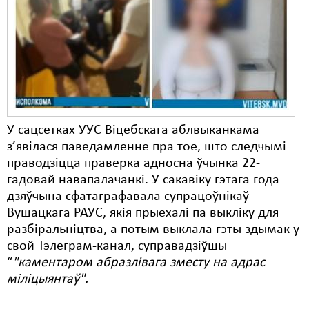
Карная псыхіятрыя
КПЧ ААН
Культурныя правы
ЛПП
Мігранты
У сацсетках УУС Віцебскага аблвыканкама
Мірныя сходы
з’явілася паведамленне пра тое, што следчымі
праводзіцца праверка адносна ўчынка 22-
Палітвязьні
гадовай навапалачанкі. У сакавіку гэтага года
Праваабаронцы
дзяўчына сфатаграфавала супрацоўнікаў
Вушацкага РАУС, якія прыехалі па выкліку для
Правы дзіцяці
разбіральніцтва, а потым выклала гэты здымак у
свой Тэлеграм-канал, суправадзіўшы
Пэнітэнцыярная сыстэма
“
"каментаром абразлівага зместу на адрас
Распальваньне варожасьці
міліцыянтаў".
Рознае