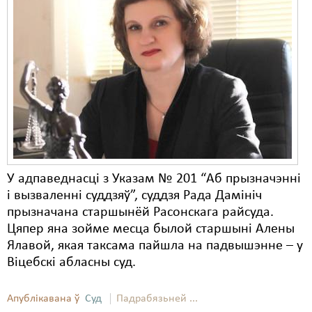
У адпаведнасці з Указам № 201 “Аб прызначэнні
і вызваленні суддзяў”, суддзя Рада Дамініч
прызначана старшынёй Расонскага райсуда.
Цяпер яна зойме месца былой старшыні Алены
Ялавой, якая таксама пайшла на падвышэнне – у
Віцебскі абласны суд.
Апублікавана ў
Суд
Падрабязьней ...