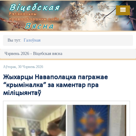
Віцебская
Рэгіянальны
праваабарончы сайт
Вясна
Галоўная
Выданьні
Адміністрацыйны перасьлед
Вы тут:
Галоўная
Відэа
Акцыі
Чэрвень 2026 - Віцебская вясна
Кантакт
Безбар'ернае асяродзьдзе
Аўторак, 30 Чэрвень 2026
Пра нас
Выбары
Жыхарцы Наваполацка пагражае
“крыміналка” за каментар пра
RSS
Грамадзянскія ініцыятывы
міліцыянтаў
Дзяржава
Дыскрымінацыя
Затрыманьні