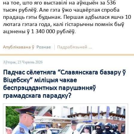
на тое, што яго выставілі на аўкцыён за 536
тысяч рублёў. Але гэта ўжо чацвёртая спроба
прадаць гэты будынак. Першая адбылася яшчэ 10
лютага гэтага года, калі гістарычны помнік быў
ацэнены ў 1 340 000 рублёў.
Апублікавана ў
Рознае
Падрабязьней ...
Аўторак, 23 Чэрвень 2026
Падчас сёлетняга “Славянскага базару ў
Віцебску” міліцыя чакае
беспрэцэдэнтных парушэнняў
грамадскага парадку?