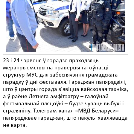
23 і 24 чэрвеня ў горадзе праходзяць
мерапрыемствы па праверцы гатоўнасці
структур МУС для забеспячэння грамадскага
парадку ў дні фестываля. Гараджан папярэдзілі,
што ў цэнтры горада з’явіцца вайсковая тэхніка,
а ў раёне Летняга амфітэатру – галоўнай
фестывальнай пляцоўкі – будзе чуваць выбухі і
страляніну. Тэлеграм-канал «МВД Беларуси»
папярэджвае гараджан, што пакуль хвалявацца
не варта.