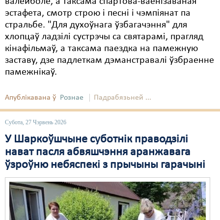
валейболе, а таксама спартова-ваенізаваная
эстафета, смотр строю і песні і чэмпіянат па
стральбе. "Для духоўнага ўзбагачэння" для
хлопцаў ладзілі сустрэчы са святарамі, прагляд
кінафільмаў, а таксама паездка на памежную
заставу, дзе падлеткам дэманстравалі ўзбраенне
памежнікаў.
Апублікавана ў
Рознае
Падрабязьней ...
Субота, 27 Чэрвень 2026
У Шаркоўшчыне суботнік праводзілі
нават пасля абвяшчэння аранжавага
ўзроўню небяспекі з прычыны гарачыні