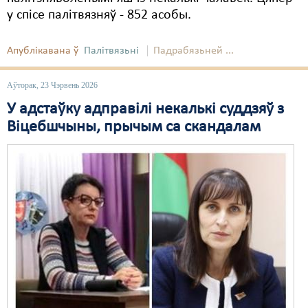
у спісе палітвязняў - 852 асобы.
Апублікавана ў
Палітвязьні
Падрабязьней ...
Аўторак, 23 Чэрвень 2026
У адстаўку адправілі некалькі суддзяў з
Віцебшчыны, прычым са скандалам