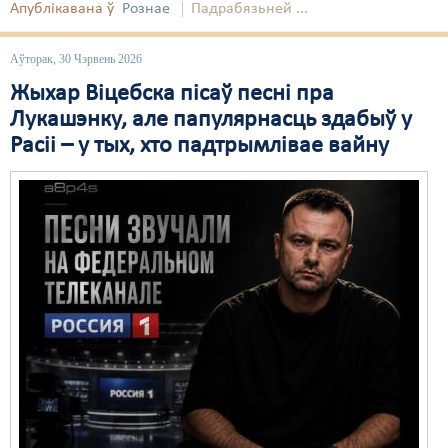
Апублікавана ў
Рознае
Падрабязьней ...
Свабода слова
Аўторак, 30 Чэрвень 2026
Свабода сумленьня
Жыхар Віцебска пісаў песні пра
Суд
Лукашэнку, але папулярнасць здабыў у
Расіі – у тых, хто падтрымлівае вайну
Сьмяротнае пакараньне
Экалёгія
Правы працоўных
Сацыяльныя правы