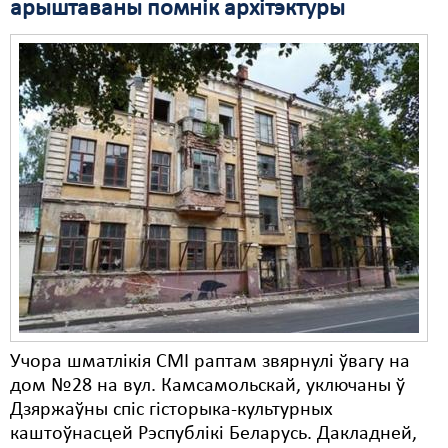
арыштаваны помнік архітэктуры
Учора шматлікія СМІ раптам звярнулі ўвагу на
дом №28 на вул. Камсамольскай, уключаны ў
Дзяржаўны спіс гісторыка-культурных
каштоўнасцей Рэспублікі Беларусь. Дакладней,