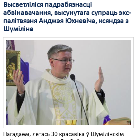
Высветліліся падрабязнасці
абвінавачання, высунутага супраць экс-
палітвязня Анджэя Юхневіча, ксяндза з
Шуміліна
Нагадаем, летась 30 красавіка ў Шумілінскім