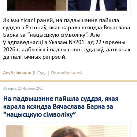
Як мы пісалі раней, на падвышэнне пайшла
суддзя з Расонаў, якая карала ксяндза Вячаслава
Барка за “нацысцкую сімволіку”. Але
ў адпаведнасці з Указам №201 ад 22 чэрвены
2026 г. адбыліся і падвышэнні суддзяў, датычнах
да палітычных рэпрэсій.
Апублікавана ў
Суд
Падрабязьней ...
Аўторак, 23 Чэрвень 2026
На падвышэнне пайшла суддзя, якая
карала ксяндза Вячаслава Барка за
“нацысцкую сімволіку”