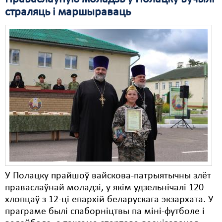
страляць і маршыраваць
У Полацку прайшоў вайскова-патрыятычны злёт
праваслаўнай моладзі, у якім удзельнічалі 120
хлопцаў з 12-ці епархій беларускага экзархата. У
праграме былі спаборніцтвы па міні-футболе і