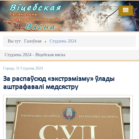
Віцебская
Рэгіянальны
праваабарончы сайт
Вясна
Галоўная
Выданьні
Адміністрацыйны перасьлед
Вы тут:
Галоўная
Студзень 2024
Відэа
Акцыі
Студзень 2024 - Віцебская вясна
Кантакт
Безбар'ернае асяродзьдзе
Серада, 31 Студзень 2024
Пра нас
Выбары
За распаўсюд «экстрэмізму» ўлады
аштрафавалі медсястру
RSS
Грамадзянскія ініцыятывы
Дзяржава
Дыскрымінацыя
Затрыманьні