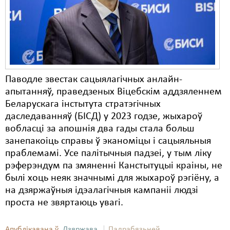
Паводле звестак сацыялагічных анлайн-
апытанняў, праведзеных Віцебскім аддзяленнем
Беларускага інстытута стратэгічных
даследаванняў (БІСД) у 2023 годзе, жыхароў
вобласці за апошнія два гады стала больш
занепакоіць справы ў эканоміцы і сацыяльныя
праблемамі. Усе палітычныя падзеі, у тым ліку
рэферэндум па змяненні Канстытуцыі краіны, не
былі хоць неяк значнымі для жыхароў рэгіёну, а
на дзяржаўныя ідэалагічныя кампаніі людзі
проста не звяртаюць увагі.
Апублікавана ў
Дзяржава
Падрабязьней ...