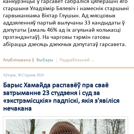
канкурэнцыі ў гарсавет сабраліся цяперашні яго
старшыня Уладзімір Бялевіч і намеснік старшыні
гарвыканкама Віктар Глушын. Ад мясцовых
аддзяленняў партый вылучаны 33 кандыдаты ў
дэпутаты (амаль 46% ад іх агульнай колькасці
прэтэндэнтаў). На чарговы тэрмін гатовы
абірацца дзесяць дзеючых дэпутатаў гарсавета.
Апублікавана ў
Выбары
Падрабязьней ...
Аўторак, 30 Студзень 2024
Барыс Хамайда распавёў пра сваё
затрыманне 23 студзеня і суд за
«экстрэмісцкія» падпіскі, якія з'явіліся
нечакана