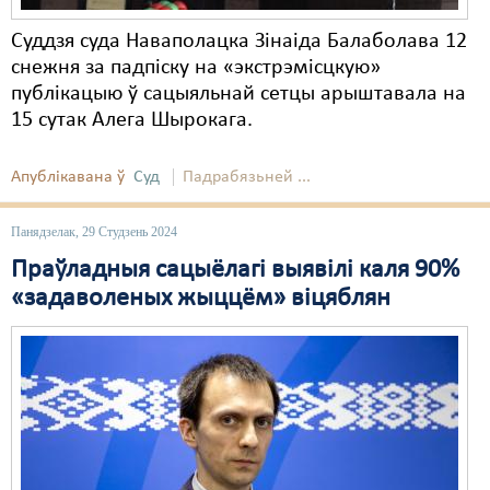
Суддзя суда Наваполацка Зінаіда Балаболава 12
снежня за падпіску на «экстрэмісцкую»
публікацыю ў сацыяльнай сетцы арыштавала на
15 сутак Алега Шырокага.
Апублікавана ў
Суд
Падрабязьней ...
Панядзелак, 29 Студзень 2024
Праўладныя сацыёлагі выявілі каля 90%
«задаволеных жыццём» віцяблян