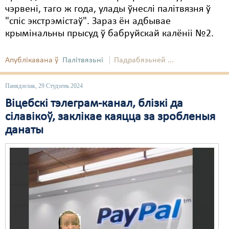
чэрвені, таго ж года, улады ўнеслі палітвязня ў
"спіс экстрэмістаў". Зараз ён адбывае
крымінальны прысуд ў бабруйскай калёніі №2.
Апублікавана ў
Палітвязьні
Падрабязьней ...
Панядзелак, 29 Студзень 2024
Віцебскі тэлеграм-канал, блізкі да
сілавікоў, заклікае каяцца за зробленыя
данаты