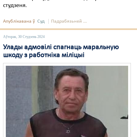
студзеня.
Апублікавана ў
Суд
Падрабязьней ...
Аўторак, 30 Студзень 2024
Улады адмовілі спагнаць маральную
шкоду з работніка міліцыі