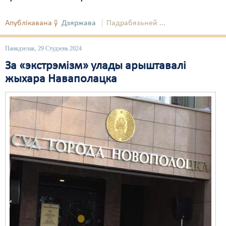
Апублікавана ў
Дзяржава
Падрабязьней ...
Панядзелак, 29 Студзень 2024
За «экстрэмізм» улады арыштавалі
жыхара Наваполацка