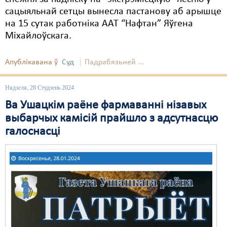
сацыяльнай сетцы вынесла пастанову аб арышце
на 15 сутак работніка ААТ “Нафтан” Яўгена
Міхайлоўскага.
Апублікавана ў
Суд
Падрабязьней ...
Нядзеля, 28 Студзень 2024
Ва Ушацкім раёне фармаванні нізавых
выбарчых камісій прайшло з адсутнасцю
галоснасці