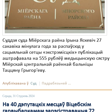
Карная псыхіятрыя
КПЧ ААН
Культурныя правы
ЛПП
Суддзя суда Міёрскага раёна Ірына Яскевіч 27
Мігранты
сакавіка мінулага года за распаўсюд у
Мірныя сходы
сацыяльнай сетцы «экстрэмісцкіх» публікацый
аштрафавала на 555 рублёў медыцынскую сястру
Палітвязьні
Міёрскай цэнтральнай раённай бальніцы
Таццяну Грыгор'еву.
Праваабаронцы
Правы дзіцяці
Апублікавана ў
Суд
Падрабязьней ...
Пэнітэнцыярная сыстэма
Серада, 31 Студзень 2024
Распальваньне варожасьці
На 40 дэпутацкіх месцаў Віцебскім
гарвыбаркамам зарэгістраваныя 72
Рознае