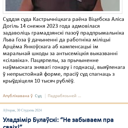
Суддзя суда Кастрычніцкага раёна Віцебска Аліса
Догіль 14 снежня 2023 года адмовілася
задаволіць грамадзянскі пазоў прадпрымальніка
Льва Гоза ў дачыненні да работніка міліцыі
Арцёма Янкоўскага аб кампенсацыі ім
маральнай шкоды за антысеміцкія выказванні
«сілавіка». Пацярпелы, за прычыненне
наўмыснага знявагі гонару і годнасці, выяўленага
ў непрыстойнай форме, прасіў суд спагнаць з
крыўдзіцеля 10 тысяч рублёў.
Апублікавана ў
Суд
Падрабязьней ...
Аўторак, 30 Студзень 2024
Уладзімір Булаўскі: “Не забываем пра
сваіх!”