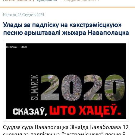
Нядзеля, 28 Студзень 2024
Улады за падпіску на «экстрэмісцкую»
песню арыштавалі жыхара Наваполацка
Суддзя суда Наваполацка Зінаіда Балаболава 12
снежня за падпіску на “экстрэмісцкую” песню ў