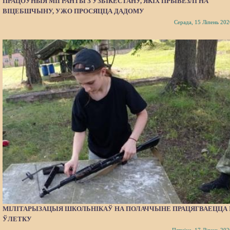
ПРАЦОЎНЫЯ МІГРАНТЫ З УЗБІКЕСТАНУ, ЯКІХ ПРЫВЕЗЛІ НА
ВІЦЕБШЧЫНУ, УЖО ПРОСЯЦЦА ДАДОМУ
Серада, 15 Ліпень 202
МІЛІТАРЫЗАЦЫЯ ШКОЛЬНІКАЎ НА ПОЛАЧЧЫНЕ ПРАЦЯГВАЕЦЦА 
ЎЛЕТКУ