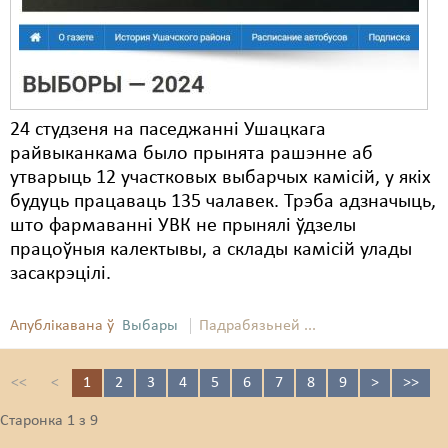
24 студзеня на паседжанні Ушацкага
райвыканкама было прынята рашэнне аб
утварыць 12 участковых выбарчых камісій, у якіх
будуць працаваць 135 чалавек. Трэба адзначыць,
што фармаванні УВК не прынялі ўдзелы
працоўныя калектывы, а склады камісій улады
засакрэцілі.
Апублікавана ў
Выбары
Падрабязьней ...
<<
<
1
2
3
4
5
6
7
8
9
>
>>
Старонка 1 з 9