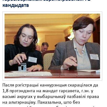
кандыдата
Свабода слова
Свабода сумленьня
Суд
Сьмяротнае пакараньне
Экалёгія
Правы працоўных
Сацыяльныя правы
Пасля рэгістрацыі канкурэнцыя скарацілася да
1,8 прэтэндэнта на мандат гарсавета, г.зн. у
васьмі акругах у выбаршчыкаў пазбавілі права
на альтэрнаціву. Паказальна, што без