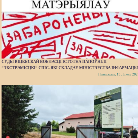
СУДЫ ВІЦЕБСКАЙ ВОБЛАСЦІ ІСТОТНА ПАПОЎНІЛІ
“ЭКСТРЭМІСЦКІ” СПІС, ЯКІ СКЛАДАЕ МІНІСТЭРСТВА ІНФАРМАЦЫ
Панядзелак, 13 Ліпень 202