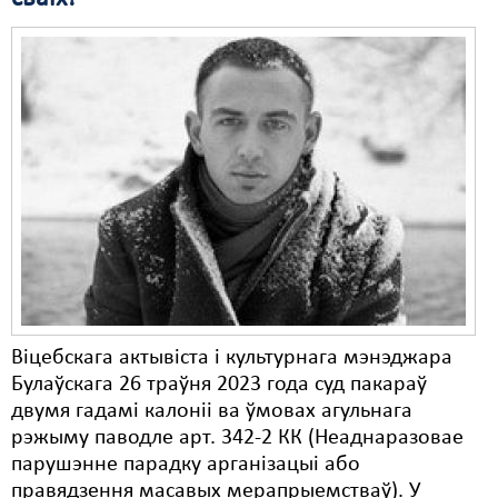
Віцебскага актывіста і культурнага мэнэджара
Булаўскага 26 траўня 2023 года суд пакараў
двумя гадамі калоніі ва ўмовах агульнага
рэжыму паводле арт. 342-2 КК (Неаднаразовае
парушэнне парадку арганізацыі або
правядзення масавых мерапрыемстваў). У