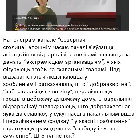
На Тэлеграм-канале “Северная
столица” апошнім часам пачалі з’яўляцца
агітацыйная відэаролікі з заклікамі пакаяцца за
данаты “экстрэмісцкім арганізацыям”, у якіх
фігуруюць асобы са схаванымі тварамі. Пад
відэазапіс гэтыя людзі каюцца ў
зробленым і расказваюць, што “добраахвотна”,
“каб загладзіць сваю віну”, пералічваюць
грошы віцебскаму дзіцячаму дому. Стваральнікі
відэаролікаў сцвярджаюць, што добраахвотная
яўка да сілавікоў у сукупнасці з пакаяльным відэа
і пералічваннем сродкаў “ у якасці прабачэння”
гарантуюць грамадзянам “свабоду і чыстае
сумленне”. Што тут не так?