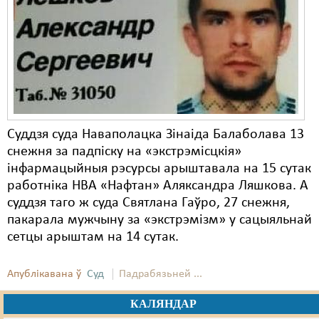
Карная псыхіятрыя
КПЧ ААН
Культурныя правы
ЛПП
Мігранты
Суддзя суда Наваполацка Зінаіда Балаболава 13
Мірныя сходы
снежня за падпіску на «экстрэмісцкія»
інфармацыйныя рэсурсы арыштавала на 15 сутак
Палітвязьні
работніка НВА «Нафтан» Аляксандра Ляшкова. А
Праваабаронцы
суддзя таго ж суда Святлана Гаўро, 27 снежня,
пакарала мужчыну за «экстрэмізм» у сацыяльнай
Правы дзіцяці
сетцы арыштам на 14 сутак.
Пэнітэнцыярная сыстэма
Апублікавана ў
Суд
Падрабязьней ...
Распальваньне варожасьці
КАЛЯНДАР
Рознае