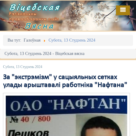
Віцебская
Рэгіянальны
праваабарончы сайт
Вясна
Галоўная
Выданьні
Адміністрацыйны перасьлед
Вы тут:
Галоўная
Субота, 13 Студзень 2024
Відэа
Акцыі
Субота, 13 Студзень 2024 - Віцебская вясна
Кантакт
Безбар'ернае асяродзьдзе
Субота, 13 Студзень 2024
Пра нас
Выбары
За "экстрэмізм" у сацыяльных сетках
улады арыштавалі работніка "Нафтана"
RSS
Грамадзянскія ініцыятывы
Дзяржава
Дыскрымінацыя
Затрыманьні