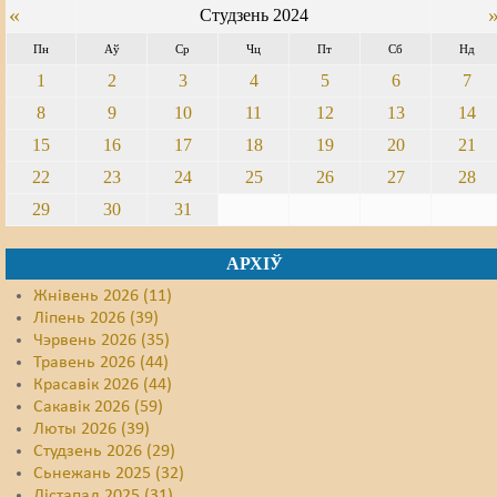
«
Студзень 2024
Свабода слова
Пн
Аў
Ср
Чц
Пт
Сб
Нд
1
2
3
4
5
6
7
Свабода сумленьня
8
9
10
11
12
13
14
Суд
15
16
17
18
19
20
21
Сьмяротнае пакараньне
22
23
24
25
26
27
28
29
30
31
Экалёгія
Правы працоўных
АРХІЎ
Жнівень 2026 (11)
Сацыяльныя правы
Ліпень 2026 (39)
Чэрвень 2026 (35)
Травень 2026 (44)
Красавік 2026 (44)
Сакавік 2026 (59)
Люты 2026 (39)
Студзень 2026 (29)
Сьнежань 2025 (32)
Лістапад 2025 (31)