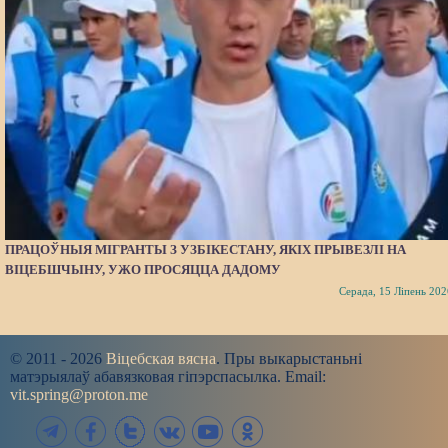
ПРАЦОЎНЫЯ МІГРАНТЫ З УЗБІКЕСТАНУ, ЯКІХ ПРЫВЕЗЛІ НА
ВІЦЕБШЧЫНУ, УЖО ПРОСЯЦЦА ДАДОМУ
Серада, 15 Ліпень 202
© 2011 - 2026
Віцебская вясна
. Пры выкарыстаньні
матэрыялаў абавязковая гіпэрспасылка. Email:
vit.spring@proton.me