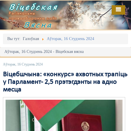
Віцебская
Рэгіянальны
праваабарончы сайт
Вясна
Галоўная
Выданьні
Адміністрацыйны перасьлед
Вы тут:
Галоўная
Аўторак, 16 Студзень 2024
Відэа
Акцыі
Аўторак, 16 Студзень 2024 - Віцебская вясна
Кантакт
Безбар'ернае асяродзьдзе
Аўторак, 16 Студзень 2024
Пра нас
Выбары
Віцебшчына: «конкурс» ахвотных трапіць
у Парламент- 2,5 прэтэгдэнты на адно
RSS
Грамадзянскія ініцыятывы
месца
Дзяржава
Дыскрымінацыя
Затрыманьні