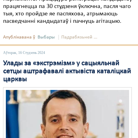
працягнецца па 30 студзеня ўключна, пасля чаго
Свабода слова
тыя, хто пройдзе яе паспяхова, атрымаюць
пасведчанні кандыдатаў і пачнуць агітацыю.
Свабода сумленьня
Суд
Апублікавана ў
Выбары
Падрабязьней ...
Сьмяротнае пакараньне
Аўторак, 16 Студзень 2024
Экалёгія
Улады за «экстрэмізм» у сацыяльнай
сетцы аштрафавалі актывіста каталіцкай
Правы працоўных
царквы
Сацыяльныя правы