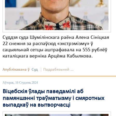
Суддзя суда Шумілінскага раёна Алена Сініцкая
22 снежня за распаўсюд «экстрэмізму» ў
сацыяльнай сетцы аштрафавала на 555 рублёў
каталіцкага верніка Арцёма Кабылкова.
Апублікавана ў
Суд
Падрабязьней ...
Аўторак, 16 Студзень 2024
Віцебскія ўлады паведамілі аб
памяншэнні траўматызму і смяротных
выпадкаў на вытворчасці