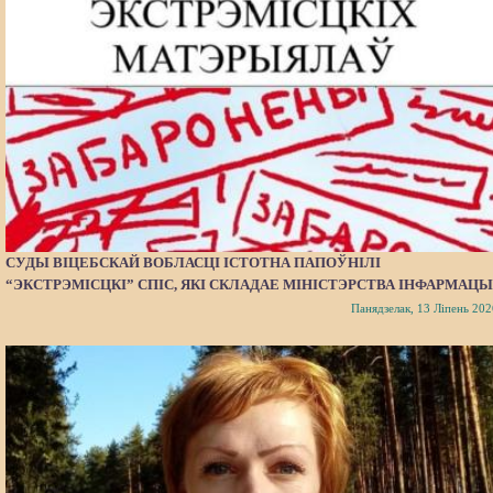
СУДЫ ВІЦЕБСКАЙ ВОБЛАСЦІ ІСТОТНА ПАПОЎНІЛІ
“ЭКСТРЭМІСЦКІ” СПІС, ЯКІ СКЛАДАЕ МІНІСТЭРСТВА ІНФАРМАЦЫ
Панядзелак, 13 Ліпень 202