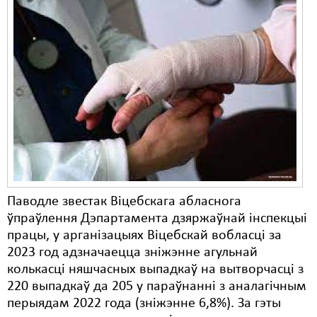
Паводле звестак Віцебскага абласнога
ўпраўлення Дэпартамента дзяржаўнай інспекцыі
працы, у арганізацыях Віцебскай вобласці за
2023 год адзначаецца зніжэнне агульнай
колькасці няшчасных выпадкаў на вытворчасці з
220 выпадкаў да 205 у параўнанні з аналагічным
перыядам 2022 года (зніжэнне 6,8%). За гэты