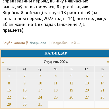
справаздачны перыяд выніку няшчасных
выпадкаў на вытворчасці ў арганізацыях
Віцебскай вобласці загінулі 13 работнікаў (за
аналагічны перыяд 2022 года - 14), што сведчыць
аб зніжэнні на 1 выпадак (зніжэнне 7,1
працэнта).
Апублікавана ў
Дзяржава
Падрабязьней ...
КАЛЯНДАР
«
Студзень 2024
Пн
Аў
Ср
Чц
Пт
Сб
Нд
1
2
3
4
5
6
7
8
9
10
11
12
13
14
15
16
17
18
19
20
21
22
23
24
25
26
27
28
29
30
31