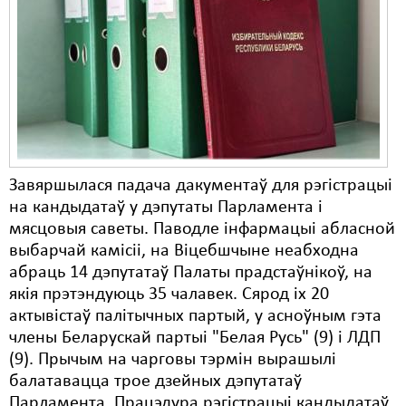
Карная псыхіятрыя
КПЧ ААН
Культурныя правы
ЛПП
Мігранты
Мірныя сходы
Завяршылася падача дакументаў для рэгістрацыі
на кандыдатаў у дэпутаты Парламента і
Палітвязьні
мясцовыя саветы. Паводле інфармацыі абласной
выбарчай камісіі, на Віцебшчыне неабходна
Праваабаронцы
абраць 14 дэпутатаў Палаты прадстаўнікоў, на
Правы дзіцяці
якія прэтэндуюць 35 чалавек. Сярод іх 20
актывістаў палітычных партый, у асноўным гэта
Пэнітэнцыярная сыстэма
члены Беларускай партыі "Белая Русь" (9) і ЛДП
(9). Прычым на чарговы тэрмін вырашылі
Распальваньне варожасьці
балатавацца трое дзейных дэпутатаў
Рознае
Парламента. Працэдура рэгістрацыі кандыдатаў