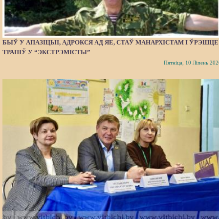
БЫЎ У АПАЗІЦЫІ, АДРОКСЯ АД ЯЕ, СТАЎ МАНАРХІСТАМ І ЎРЭШЦЕ
ТРАПІЎ У “ЭКСТРЭМІСТЫ”
Пятніца, 10 Ліпень 202