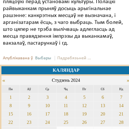
пляцоўкі перад установамі культуры. Полацкі
райвыканкам прыняў досыць арыгінальнае
рашэнне: канкрэтных месцаў не вызначана, і
арганізатарам ёсць, з чаго выбраць. Тым болей,
што цяпер не трэба вылічваць адлегласць ад
месца правядзення імпрэзы да выканкамаў,
вакзалаў, пастарункаў і гд.
Апублікавана ў
Выбары
Падрабязьней ...
КАЛЯНДАР
«
Студзень 2024
Пн
Аў
Ср
Чц
Пт
Сб
Нд
1
2
3
4
5
6
7
8
9
10
11
12
13
14
15
16
17
18
19
20
21
22
23
24
25
26
27
28