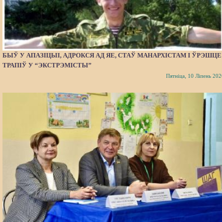
БЫЎ У АПАЗІЦЫІ, АДРОКСЯ АД ЯЕ, СТАЎ МАНАРХІСТАМ І ЎРЭШЦЕ
ТРАПІЎ У “ЭКСТРЭМІСТЫ”
Пятніца, 10 Ліпень 202