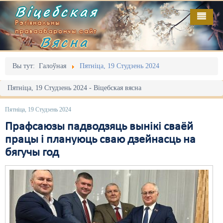
Віцебская
Рэгіянальны
праваабарончы сайт
Вясна
Галоўная
Выданьні
Адміністрацыйны перасьлед
Вы тут:
Галоўная
Пятніца, 19 Студзень 2024
Відэа
Акцыі
Пятніца, 19 Студзень 2024 - Віцебская вясна
Кантакт
Безбар'ернае асяродзьдзе
Пятніца, 19 Студзень 2024
Пра нас
Выбары
Прафсаюзы падводзяць вынікі сваёй
працы і плануюць сваю дзейнасць на
RSS
Грамадзянскія ініцыятывы
бягучы год
Дзяржава
Дыскрымінацыя
Затрыманьні