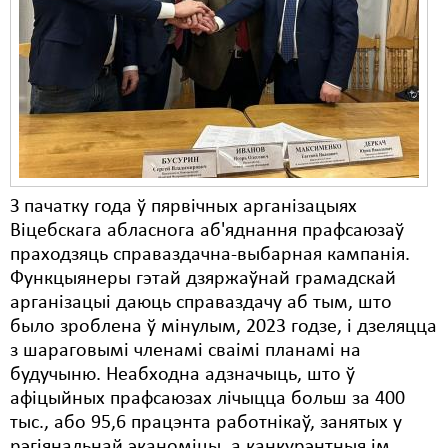
Карная псыхіятрыя
КПЧ ААН
Культурныя правы
ЛПП
Мігранты
Мірныя сходы
З пачатку года ў пярвічных арганізацыях
Віцебскага абласнога аб'яднання прафсаюзаў
Палітвязьні
праходзяць справаздачна-выбарная кампанія.
Функцыянеры гэтай дзяржаўнай грамадскай
Праваабаронцы
арганізацыі даюць справаздачу аб тым, што
Правы дзіцяці
было зроблена ў мінулым, 2023 годзе, і дзеляцца
з шараговымі членамі сваімі планамі на
Пэнітэнцыярная сыстэма
будучыню. Неабходна адзначыць, што ў
афіцыйных прафсаюзах лічыцца больш за 400
Распальваньне варожасьці
тыс., або 95,6 працэнта работнікаў, занятых у
Рознае
рэгіянальнай эканоміцы, а канкурэнтныя ім