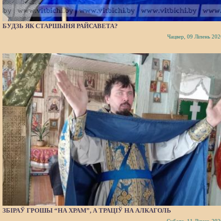
БУДЗЬ ЯК СТАРШЫНЯ РАЙСАВЕТА?
Чацвер, 09 Ліпень 202
ЗБІРАЎ ГРОШЫ “НА ХРАМ”, А ТРАЦІЎ НА АЛКАГОЛЬ
Субота, 11 Ліпень 202