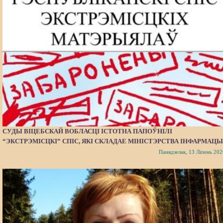
СУДЫ ВІЦЕБСКАЙ ВОБЛАСЦІ ІСТОТНА ПАПОЎНІЛІ
“ЭКСТРЭМІСЦКІ” СПІС, ЯКІ СКЛАДАЕ МІНІСТЭРСТВА ІНФАРМАЦЫ
Панядзелак, 13 Ліпень 202