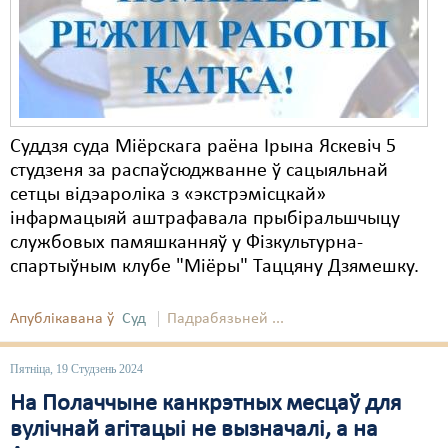
Суддзя суда Міёрскага раёна Ірына Яскевіч 5
студзеня за распаўсюджванне ў сацыяльнай
сетцы відэароліка з «экстрэмісцкай»
інфармацыяй аштрафавала прыбіральшчыцу
службовых памяшканняў у Фізкультурна-
спартыўным клубе "Міёры" Таццяну Дзямешку.
Апублікавана ў
Суд
Падрабязьней ...
Пятніца, 19 Студзень 2024
На Полаччыне канкрэтных месцаў для
вулічнай агітацыі не вызначалі, а на