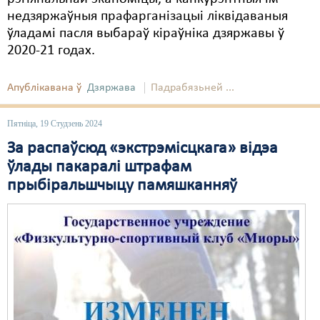
недзяржаўныя прафарганізацыі ліквідаваныя
Свабода слова
ўладамі пасля выбараў кіраўніка дзяржавы ў
2020-21 годах.
Свабода сумленьня
Суд
Апублікавана ў
Дзяржава
Падрабязьней ...
Сьмяротнае пакараньне
Пятніца, 19 Студзень 2024
Экалёгія
За распаўсюд «экстрэмісцкага» відэа
ўлады пакаралі штрафам
Правы працоўных
прыбіральшчыцу памяшканняў
Сацыяльныя правы