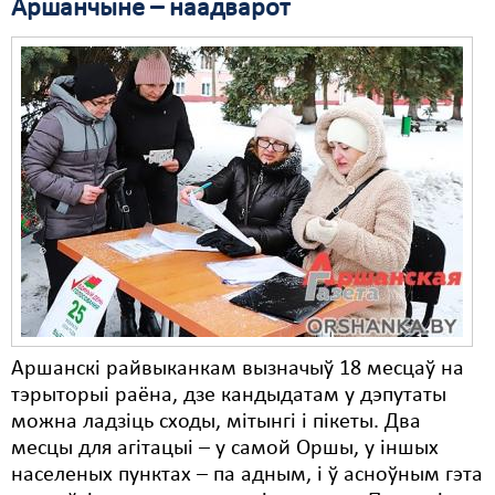
Аршанчыне – наадварот
Аршанскі райвыканкам вызначыў 18 месцаў на
тэрыторыі раёна, дзе кандыдатам у дэпутаты
можна ладзіць сходы, мітынгі і пікеты. Два
месцы для агітацыі – у самой Оршы, у іншых
населеных пунктах – па адным, і ў асноўным гэта