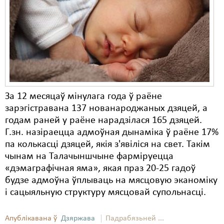
Карная псыхіятрыя
КПЧ ААН
Культурныя правы
ЛПП
Мігранты
За 12 месяцаў мінулага года ў раёне
Мірныя сходы
зарэгістравана 137 нованароджаных дзяцей, а
годам раней у раёне нарадзілася 165 дзяцей.
Палітвязьні
Г.зн. назіраецца адмоўная дынаміка ў раёне 17%
Праваабаронцы
па колькасці дзяцей, якія з'явіліся на свет. Такім
чынам на Талачыншчыне фарміруецца
Правы дзіцяці
«дэмаграфічная яма», якая праз 20-25 гадоў
будзе адмоўна ўплываць на мясцовую эканоміку
Пэнітэнцыярная сыстэма
і сацыяльную структуру мясцовай супольнасці.
Распальваньне варожасьці
Апублікавана ў
Дзяржава
Падрабязьней ...
Рознае