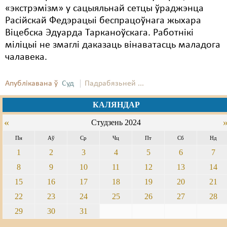
«экстрэмізм» у сацыяльнай сетцы ўраджэнца
Расійскай Федэрацыі беспрацоўнага жыхара
Віцебска Эдуарда Тарканоўскага. Работнікі
міліцыі не змаглі даказаць вінаватасць маладога
чалавека.
Апублікавана ў
Суд
Падрабязьней ...
КАЛЯНДАР
«
Студзень 2024
Пн
Аў
Ср
Чц
Пт
Сб
Нд
1
2
3
4
5
6
7
8
9
10
11
12
13
14
15
16
17
18
19
20
21
22
23
24
25
26
27
28
29
30
31