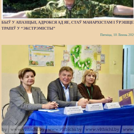
БЫЎ У АПАЗІЦЫІ, АДРОКСЯ АД ЯЕ, СТАЎ МАНАРХІСТАМ І ЎРЭШЦЕ
ТРАПІЎ У “ЭКСТРЭМІСТЫ”
Пятніца, 10 Ліпень 202