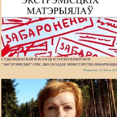
СУДЫ ВІЦЕБСКАЙ ВОБЛАСЦІ ІСТОТНА ПАПОЎНІЛІ
“ЭКСТРЭМІСЦКІ” СПІС, ЯКІ СКЛАДАЕ МІНІСТЭРСТВА ІНФАРМАЦЫ
Панядзелак, 13 Ліпень 202