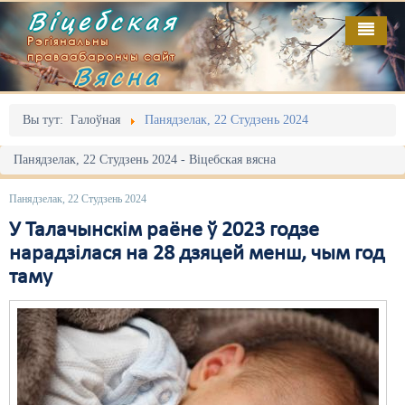
Віцебская
Рэгіянальны
праваабарончы сайт
Вясна
Галоўная
Выданьні
Адміністрацыйны перасьлед
Вы тут:
Галоўная
Панядзелак, 22 Студзень 2024
Відэа
Акцыі
Панядзелак, 22 Студзень 2024 - Віцебская вясна
Кантакт
Безбар'ернае асяродзьдзе
Панядзелак, 22 Студзень 2024
Пра нас
Выбары
У Талачынскім раёне ў 2023 годзе
нарадзілася на 28 дзяцей менш, чым год
RSS
Грамадзянскія ініцыятывы
таму
Дзяржава
Дыскрымінацыя
Затрыманьні