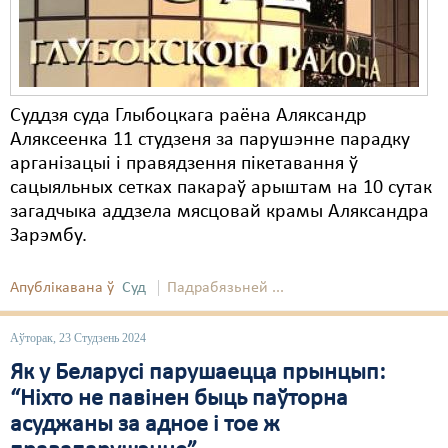
Суддзя суда Глыбоцкага раёна Аляксандр
Аляксеенка 11 студзеня за парушэнне парадку
арганізацыі і правядзення пікетавання ў
сацыяльных сетках пакараў арыштам на 10 сутак
загадчыка аддзела мясцовай крамы Аляксандра
Зарэмбу.
Апублікавана ў
Суд
Падрабязьней ...
Аўторак, 23 Студзень 2024
Як у Беларусі парушаецца прынцып:
“Ніхто не павінен быць паўторна
асуджаны за адное і тое ж