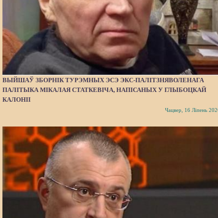
ВЫЙШАЎ ЗБОРНІК ТУРЭМНЫХ ЭСЭ ЭКС-ПАЛІТЗНЯВОЛЕНАГА
ПАЛІТЫКА МІКАЛАЯ СТАТКЕВІЧА, НАПІСАНЫХ У ГЛЫБОЦКАЙ
КАЛОНІІ
Чацвер, 16 Ліпень 202