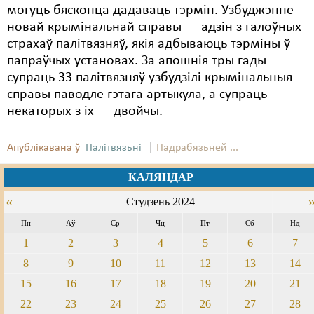
могуць бясконца дадаваць тэрмін. Узбуджэнне
новай крымінальнай справы — адзін з галоўных
страхаў палітвязняў, якія адбываюць тэрміны ў
папраўчых установах. За апошнія тры гады
супраць 33 палітвязняў узбудзілі крымінальныя
справы паводле гэтага артыкула, а супраць
некаторых з іх — двойчы.
Апублікавана ў
Палітвязьні
Падрабязьней ...
КАЛЯНДАР
«
Студзень 2024
Пн
Аў
Ср
Чц
Пт
Сб
Нд
1
2
3
4
5
6
7
8
9
10
11
12
13
14
15
16
17
18
19
20
21
22
23
24
25
26
27
28