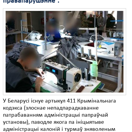
правапарушэнне”.
У Беларусі існуе артыкул 411 Крымінальнага
кодэкса (злоснае непадпарадкаванне
патрабаванням адміністрацыі папраўчай
установы), паводле якога па ініцыятыве
адміністрацыі калоній і турмаў зняволеным