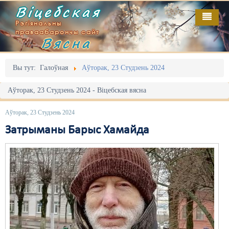
Віцебская
Рэгіянальны
праваабарончы сайт
Вясна
Галоўная
Выданьні
Адміністрацыйны перасьлед
Вы тут:
Галоўная
Аўторак, 23 Студзень 2024
Відэа
Акцыі
Аўторак, 23 Студзень 2024 - Віцебская вясна
Кантакт
Безбар'ернае асяродзьдзе
Аўторак, 23 Студзень 2024
Пра нас
Выбары
Затрыманы Барыс Хамайда
RSS
Грамадзянскія ініцыятывы
Дзяржава
Дыскрымінацыя
Затрыманьні