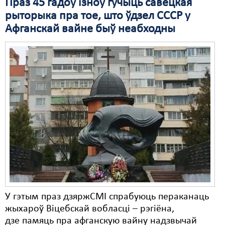
Праз 45 гадоў ізноў гучыць савецкая
рыторыка пра тое, што ўдзел СССР у
Свабода слова
Афганскай вайне быў неабходны
Свабода сумленьня
Суд
Сьмяротнае пакараньне
Экалёгія
Правы працоўных
Сацыяльныя правы
У гэтым праз дзяржСМІ спрабуюць пераканаць
жыхароў Віцебскай вобласці – рэгіёна,
дзе памяць пра афганскую вайну надзвычай