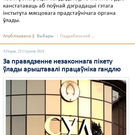
канстатаваць аб поўнай дэградацыі гэтага
інстытута мясцовага прадстаўнічага органа
ўлады.
Апублікавана ў
Выбары
Падрабязьней ...
Аўторак, 23 Студзень 2024
За правядзенне незаконнага пікету
ўлады арыштавалі працаўніка гандлю