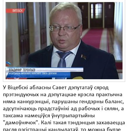
У Віцебскі абласны Савет дэпутатаў сярод
прэтэндуючых на дэпутацкае крэсла практычна
няма канкурэнцыі, парушаны гендэрны баланс,
адсутнічаюць прадстаўнікі ад рабочых і сялян, а
таксама намеціўся ўнутрыпартыйны
"дамоўнячок". Калі такая тэндэнцыя захаваецца
пасля рэгістрацыі кандыдатаў, то можна будзе