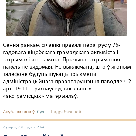
Карная псыхіятрыя
КПЧ ААН
Культурныя правы
ЛПП
Сёння ранкам сілавікі правялі ператрус у 76-
Мігранты
гадовага віцебскага грамадскага актывіста і
затрымалі яго самога. Прычына затрымання
Мірныя сходы
пакуль не вядомая. Не выключана, што ў ягоным
Палітвязьні
тэлефоне будуць шукаць прыкметы
адміністрацыйнага правапарушэння паводле ч.2
Праваабаронцы
арт. 19.11 – распаўсюд так званых
«экстрэмісцкіх» матэрыялаў.
Правы дзіцяці
Пэнітэнцыярная сыстэма
Апублікавана ў
Суд
Падрабязьней ...
Распальваньне варожасьці
Аўторак, 23 Студзень 2024
Рознае