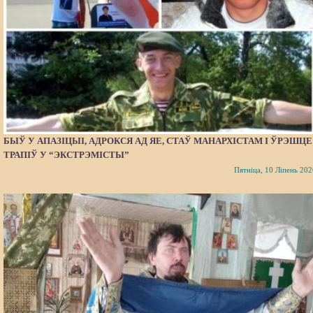
БЫЎ У АПАЗІЦЫІ, АДРОКСЯ АД ЯЕ, СТАЎ МАНАРХІСТАМ І ЎРЭШЦЕ
ТРАПІЎ У “ЭКСТРЭМІСТЫ”
Пятніца, 10 Ліпень 202