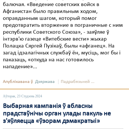
балючая. «Введение советских войск в
Афганистан было правильным ходом,
оправданным шагом, который помог
предотвратить вторжение в пограничные с ним
республики Советского Союза», - заяўляе ў
інтэрв'ю газеце «Витебские вести» жыхар
Полацка Сяргей Пузікаў, былы «афганец». На
загад ідэалагічных службаў ён, мусіць, мог бы і
паказаць, «откуда на нас готовилось
нападение»...
Апублікавана ў
Дзяржава
Падрабязьней ...
Аўторак, 23 Студзень 2024
Выбарная кампанія ў абласны
прадстаўнічы орган улады пакуль не
з'яўляецца «ўзорам дэмакратыі»