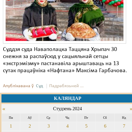
Суддзя суда Наваполацка Таццяна Хрыпач 30
снежня за распаўсюд у сацыяльнай сетцы
«экстрэмізму» пастанавіла арыштаваць на 13
сутак працаўніка «Нафтана» Максіма Гарбачова.
Апублікавана ў
Суд
Падрабязьней ...
КАЛЯНДАР
«
Студзень 2024
Пн
Аў
Ср
Чц
Пт
Сб
Нд
1
2
3
4
5
6
7