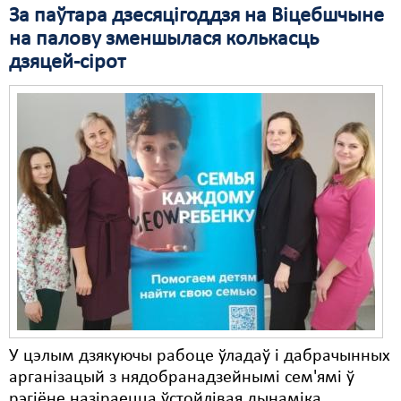
За паўтара дзесяцігоддзя на Віцебшчыне
Свабода слова
на палову зменшылася колькасць
дзяцей-сірот
Свабода сумленьня
Суд
Сьмяротнае пакараньне
Экалёгія
Правы працоўных
Сацыяльныя правы
У цэлым дзякуючы рабоце ўладаў і дабрачынных
арганізацый з нядобранадзейнымі сем'ямі ў
рэгіёне назіраецца ўстойлівая дынаміка