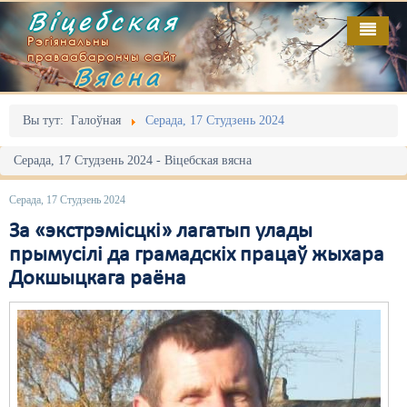
Віцебская
Рэгіянальны
праваабарончы сайт
Вясна
Галоўная
Выданьні
Адміністрацыйны перасьлед
Вы тут:
Галоўная
Серада, 17 Студзень 2024
Відэа
Акцыі
Серада, 17 Студзень 2024 - Віцебская вясна
Кантакт
Безбар'ернае асяродзьдзе
Серада, 17 Студзень 2024
Пра нас
Выбары
За «экстрэмісцкі» лагатып улады
прымусілі да грамадскіх працаў жыхара
RSS
Грамадзянскія ініцыятывы
Докшыцкага раёна
Дзяржава
Дыскрымінацыя
Затрыманьні