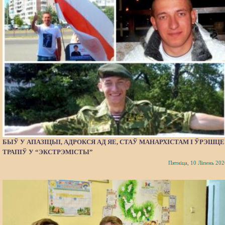
БЫЎ У АПАЗІЦЫІ, АДРОКСЯ АД ЯЕ, СТАЎ МАНАРХІСТАМ І ЎРЭШЦЕ
ТРАПІЎ У “ЭКСТРЭМІСТЫ”
Пятніца, 10 Ліпень 202