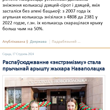
зніжэння колькасці дзяцей-сірот і дзяцей, якія
засталіся без апекі бацькоў: з 2007 года іх
агульная колькасць знізілася з 4808 да 2381 у
2022 годзе, г.зн. іх колькасць скарацілася крыху
больш чым на 50%.
Апублікавана ў
Дзяржава
Падрабязьней ...
Серада, 17 Студзень 2024
Распаўсюджванне «экстрэмізму» стала
прычынай арышту жыхара Наваполацка