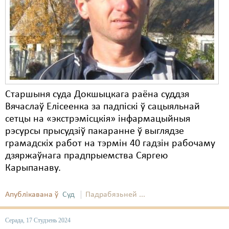
Карная псыхіятрыя
КПЧ ААН
Культурныя правы
ЛПП
Мігранты
Старшыня суда Докшыцкага раёна суддзя
Мірныя сходы
Вячаслаў Елісеенка за падпіскі ў сацыяльнай
сетцы на «экстрэмісцкія» інфармацыйныя
Палітвязьні
рэсурсы прысудзіў пакаранне ў выглядзе
грамадскіх работ на тэрмін 40 гадзін рабочаму
Праваабаронцы
дзяржаўнага прадпрыемства Сяргею
Правы дзіцяці
Карыпанаву.
Пэнітэнцыярная сыстэма
Апублікавана ў
Суд
Падрабязьней ...
Распальваньне варожасьці
Серада, 17 Студзень 2024
Рознае