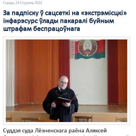
Серада, 24 Студзень 2024
Свабода слова
За падпіску ў сацсеткі на «экстрэмісцкі»
інфарэсурс ўлады пакаралі буйным
Свабода сумленьня
штрафам беспрацоўнага
Суд
Сьмяротнае пакараньне
Экалёгія
Правы працоўных
Сацыяльныя правы
Суддзя суда Лёзненскага раёна Аляксей