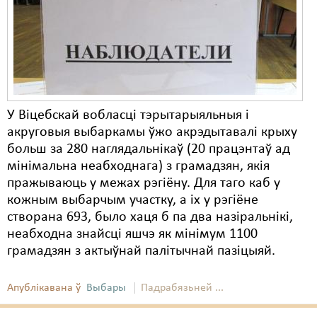
Карная псыхіятрыя
КПЧ ААН
Культурныя правы
ЛПП
У Віцебскай вобласці тэрытарыяльныя і
Мігранты
акруговыя выбаркамы ўжо акрэдытавалі крыху
Мірныя сходы
больш за 280 наглядальнікаў (20 працэнтаў ад
мінімальна неабходнага) з грамадзян, якія
Палітвязьні
пражываюць у межах рэгіёну. Для таго каб у
кожным выбарчым участку, а іх у рэгіёне
Праваабаронцы
створана 693, было хаця б па два назіральнікі,
Правы дзіцяці
неабходна знайсці яшчэ як мінімум 1100
грамадзян з актыўнай палітычнай пазіцыяй.
Пэнітэнцыярная сыстэма
Распальваньне варожасьці
Апублікавана ў
Выбары
Падрабязьней ...
Рознае