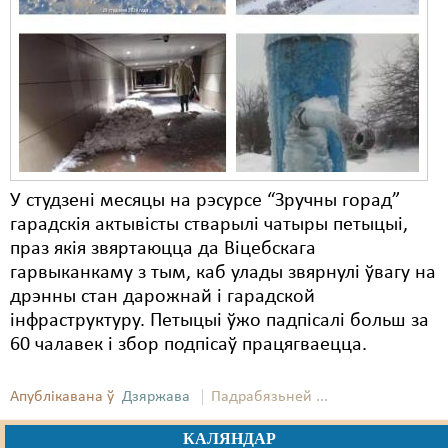
У студзені месяцы на рэсурсе “Зручны горад”
гарадскія актывісты стварылі чатыры петыцыі,
праз якія звяртаюцца да Віцебскага
гарвыканкаму з тым, каб улады звярнулі ўвагу на
дрэнны стан дарожнай і гарадской
інфраструктуру. Петыцыі ўжо падпісалі больш за
60 чалавек і збор подпісаў працягваецца.
Апублікавана ў
Дзяржава
Падрабязьней ...
КАЛЯНДАР