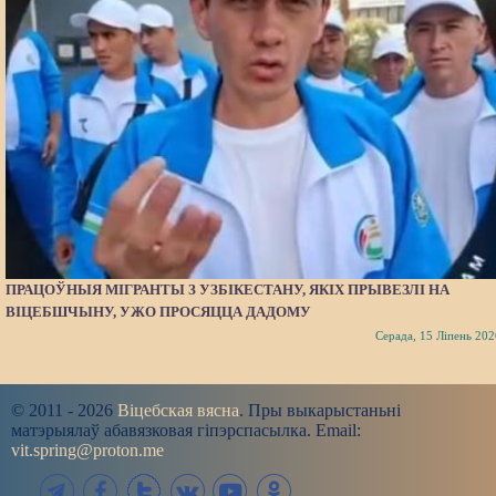
ПРАЦОЎНЫЯ МІГРАНТЫ З УЗБІКЕСТАНУ, ЯКІХ ПРЫВЕЗЛІ НА
ВІЦЕБШЧЫНУ, УЖО ПРОСЯЦЦА ДАДОМУ
Серада, 15 Ліпень 202
© 2011 - 2026
Віцебская вясна
. Пры выкарыстаньні
матэрыялаў абавязковая гіпэрспасылка. Email:
vit.spring@proton.me