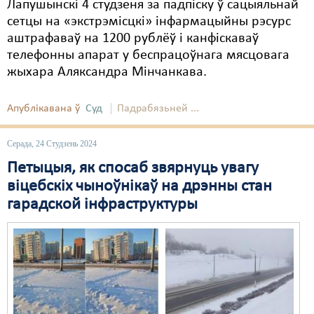
Лапушынскі 4 студзеня за падпіску ў сацыяльнай
сетцы на «экстрэмісцкі» інфармацыйны рэсурс
аштрафаваў на 1200 рублёў і канфіскаваў
телефонны апарат у беспрацоўнага мясцовага
жыхара Аляксандра Мінчанкава.
Апублікавана ў
Суд
Падрабязьней ...
Серада, 24 Студзень 2024
Петыцыя, як спосаб звярнуць увагу
віцебскіх чыноўнікаў на дрэнны стан
гарадской інфраструктуры