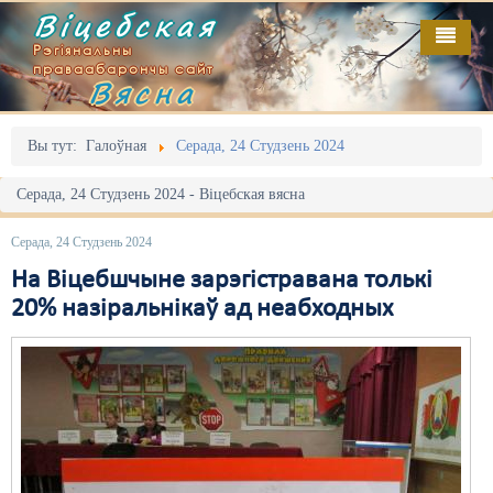
Віцебская
Рэгіянальны
праваабарончы сайт
Вясна
Галоўная
Выданьні
Адміністрацыйны перасьлед
Вы тут:
Галоўная
Серада, 24 Студзень 2024
Відэа
Акцыі
Серада, 24 Студзень 2024 - Віцебская вясна
Кантакт
Безбар'ернае асяродзьдзе
Серада, 24 Студзень 2024
Пра нас
Выбары
На Віцебшчыне зарэгістравана толькі
20% назіральнікаў ад неабходных
RSS
Грамадзянскія ініцыятывы
Дзяржава
Дыскрымінацыя
Затрыманьні