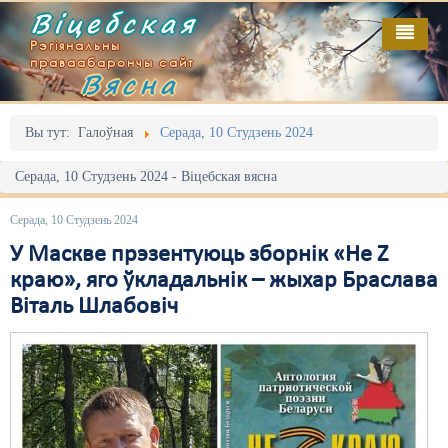
Віцебская
Рэгіянальны
праваабарончы сайт
Вясна
Галоўная
Выданьні
Адміністрацыйны перасьлед
Вы тут:
Галоўная
Серада, 10 Студзень 2024
Відэа
Акцыі
Серада, 10 Студзень 2024 - Віцебская вясна
Кантакт
Безбар'ернае асяродзьдзе
Серада, 10 Студзень 2024
Пра нас
Выбары
У Маскве прэзентуюць зборнік «Не Z
краю», яго ўкладальнік – жыхар Браслава
RSS
Грамадзянскія ініцыятывы
Віталь Шлабовіч
Дзяржава
Дыскрымінацыя
Затрыманьні