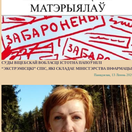
СУДЫ ВІЦЕБСКАЙ ВОБЛАСЦІ ІСТОТНА ПАПОЎНІЛІ
“ЭКСТРЭМІСЦКІ” СПІС, ЯКІ СКЛАДАЕ МІНІСТЭРСТВА ІНФАРМАЦЫ
Панядзелак, 13 Ліпень 202