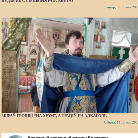
БУДЗЬ ЯК СТАРШЫНЯ РАЙСАВЕТА?
Чацвер, 09 Ліпень 202
ЗБІРАЎ ГРОШЫ “НА ХРАМ”, А ТРАЦІЎ НА АЛКАГОЛЬ
Субота, 11 Ліпень 202