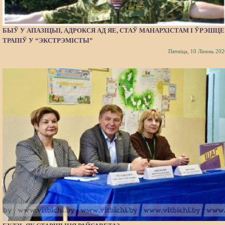
БЫЎ У АПАЗІЦЫІ, АДРОКСЯ АД ЯЕ, СТАЎ МАНАРХІСТАМ І ЎРЭШЦЕ
ТРАПІЎ У “ЭКСТРЭМІСТЫ”
Пятніца, 10 Ліпень 202