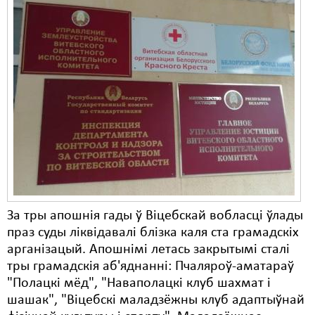
За тры апошнія гады ў Віцебскай вобласці ўлады
праз суды ліквідавалі блізка каля ста грамадскіх
арганізацый. Апошнімі летась закрытымі сталі
тры грамадскія аб'яднанні: Пчаляроў-аматараў
"Полацкі мёд", "Наваполацкі клуб шахмат і
шашак", "Віцебскі маладзёжны клуб адаптыўнай