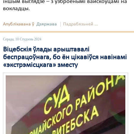
іншым выглядзе – з узброенымі вайскоўцамі на
вокладцы.
Свабода слова
Свабода сумленьня
Апублікавана ў
Дзяржава
Падрабязьней ...
Суд
Серада, 10 Студзень 2024
Сьмяротнае пакараньне
Віцебскія ўлады арыштавалі
беспрацоўнага, бо ён цікавіўся навінамі
Экалёгія
«экстрэмісцкага» зместу
Правы працоўных
Сацыяльныя правы