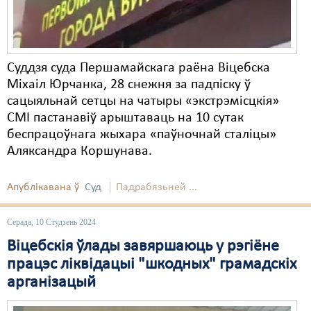
Суддзя суда Першамайскага раёна Віцебска
Міхаіл Юрчанка, 28 снежня за падпіску ў
сацыяльнай сетцы на чатыры «экстрэмісцкія»
СМІ пастанавіў арыштаваць на 10 сутак
беспрацоўнага жыхара «паўночнай сталіцы»
Аляксандра Коршунава.
Апублікавана ў
Суд
Падрабязьней ...
Серада, 10 Студзень 2024
Віцебскія ўлады завяршаюць у рэгіёне
працэс ліквідацыі "шкодных" грамадскіх
арганізацый