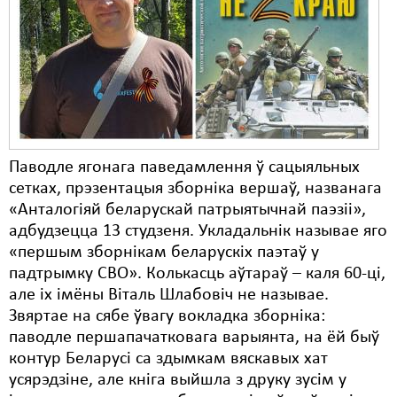
Карная псыхіятрыя
КПЧ ААН
Культурныя правы
ЛПП
Мігранты
Паводле ягонага паведамлення ў сацыяльных
Мірныя сходы
сетках, прэзентацыя зборніка вершаў, названага
«Анталогіяй беларускай патрыятычнай паэзіі»,
Палітвязьні
адбудзецца 13 студзеня. Укладальнік называе яго
Праваабаронцы
«першым зборнікам беларускіх паэтаў у
падтрымку СВО». Колькасць аўтараў – каля 60-ці,
Правы дзіцяці
але іх імёны Віталь Шлабовіч не называе.
Звяртае на сябе ўвагу вокладка зборніка:
Пэнітэнцыярная сыстэма
паводле першапачатковага варыянта, на ёй быў
Распальваньне варожасьці
контур Беларусі са здымкам вяскавых хат
усярэдзіне, але кніга выйшла з друку зусім у
Рознае