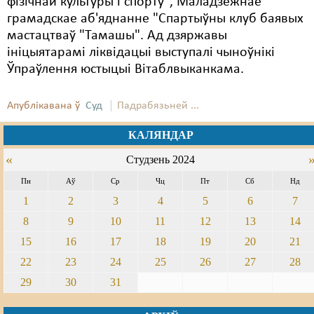
фізічнай культуры і спорту", Маладзёжнае
грамадскае аб'яднанне "Спартыўны клуб баявых
мастацтваў "Тамашы". Ад дзяржавы
ініцыятарамі ліквідацыі выступалі чыноўнікі
Ўпраўлення юстыцыі Вітаблвыканкама.
Апублікавана ў
Суд
Падрабязьней ...
КАЛЯНДАР
«
Студзень 2024
Пн
Аў
Ср
Чц
Пт
Сб
Нд
1
2
3
4
5
6
7
8
9
10
11
12
13
14
15
16
17
18
19
20
21
22
23
24
25
26
27
28
29
30
31