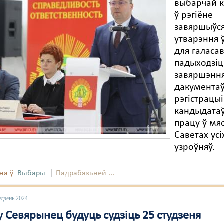
выбарчай к
ў рэгіёне
завяршыўся
утварэння 
для галасав
падыходзіц
завяршэнн
дакументаў
рэгістрацыі
кандыдатаў
працу ў мя
Саветах усі
узроўняў.
на ў
Выбары
Падрабязьней ...
удзень 2024
 Севярынец будуць судзіць 25 студзеня