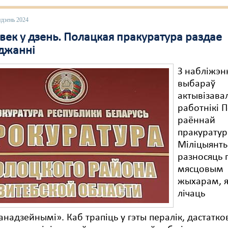
удзень 2024
век у дзень. Полацкая пракуратура раздае
джанні
З набліжэ
выбараў
актывізавал
работнікі 
раённай
пракуратур
Міліцыянт
разносяць 
мясцовым
жыхарам, я
лічаць
надзейнымі». Каб трапіць у гэты пералік, дастатко