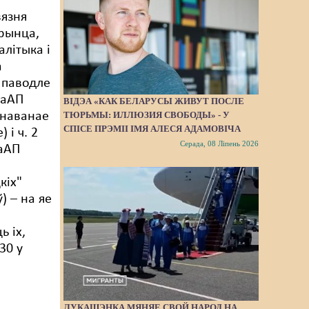
вязня
рынца,
алітыка і
а
 паводле
КаАП
ВІДЭА «КАК БЕЛАРУСЫ ЖИВУТ ПОСЛЕ
ТЮРЬМЫ: ИЛЛЮЗИЯ СВОБОДЫ» - У
янаванае
СПІСЕ ПРЭМІІ ІМЯ АЛЕСЯ АДАМОВІЧА
 і ч. 2
Серада, 08 Ліпень 2026
КаАП
кіх"
) – на яе
ь іх,
30 у
ЛУКАШЭНКА МЯНЯЕ СВОЙ НАРОД НА