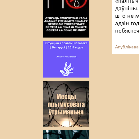
«палітыч
даўніны.
што не м
адзін го
небяспеч
Апублікава