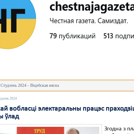
 Студзень 2024 - Віцебская вясна
удзень 2024
кай вобласці электаральны працэс праходзі
ы ўлад
Згодна з п