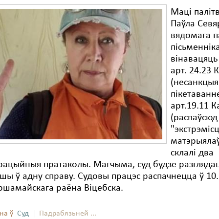
Маці паліт
Паўла Севя
вядомага п
пісьменнік
вінавацяць
арт. 24.23 
(несанкцы
пікетаванне)
арт.19.11 
(распаўсюд
"экстрэмісц
матэрыялаў
склалі два
рацыйныя пратаколы. Магчыма, суд будзе разглядац
шы ў адну справу. Судовы працэс распачнецца ў 10.
ршамайскага раёна Віцебска.
на ў
Суд
Падрабязьней ...