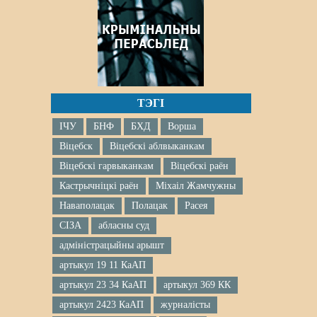
ТЭГІ
ІЧУ
БНФ
БХД
Ворша
Віцебск
Віцебскі аблвыканкам
Віцебскі гарвыканкам
Віцебскі раён
Кастрычніцкі раён
Міхаіл Жамчужны
Наваполацак
Полацак
Расея
СІЗА
абласны суд
адміністрацыйны арышт
артыкул 19 11 КаАП
артыкул 23 34 КаАП
артыкул 369 КК
артыкул 2423 КаАП
журналісты