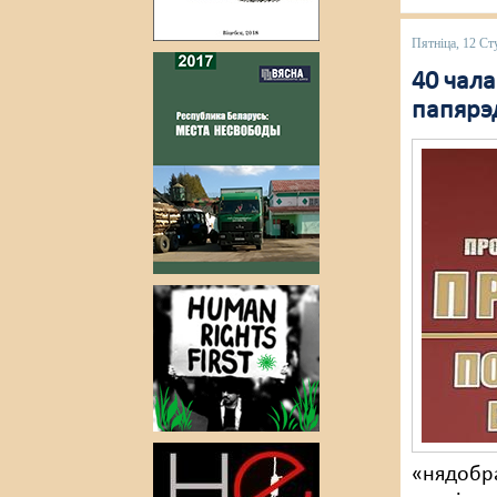
Пятніца, 12 Ст
40 чала
папярэ
«нядобра