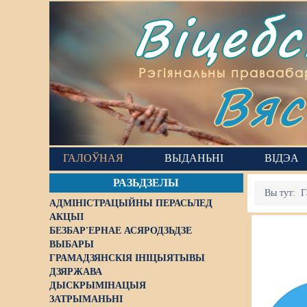
Віцеб
Вяс
Рэгіянальны правааба
ГАЛОЎНАЯ
ВЫДАНЬНІ
ВІДЭА
РАЗЬДЗЕЛЫ
Вы тут:
Г
АДМІНІСТРАЦЫЙНЫ ПЕРАСЬЛЕД
АКЦЫІ
БЕЗБАР'ЕРНАЕ АСЯРОДЗЬДЗЕ
ВЫБАРЫ
ГРАМАДЗЯНСКІЯ ІНІЦЫЯТЫВЫ
ДЗЯРЖАВА
ДЫСКРЫМІНАЦЫЯ
ЗАТРЫМАНЬНІ