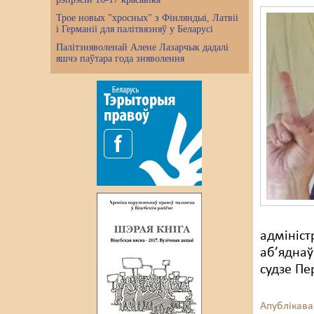
Трое новых "хросных" з Фінляндыі, Латвіі
і Германіі для палітвязняў у Беларусі
Палітзняволенай Алене Лазарчык дадалі
яшчэ паўтара года зняволення
адмініст
аб’яднаў
судзе Пе
Апублікава