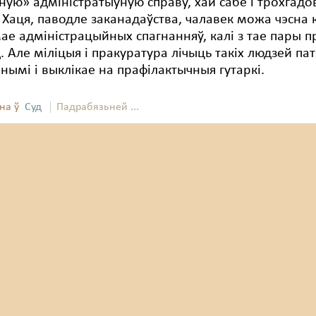
ную» адміністратыўную справу, хай сабе і трохгадо
 Хаця, паводле заканадаўства, чалавек можа чэсна 
ае адміністрацыйных спагнанняў, калі з тае пары п
д. Але міліцыя і пракуратура лічыць такіх людзей п
нымі і выклікае на прафілактычныя гутаркі.
на ў
Суд
Падрабязьней ...