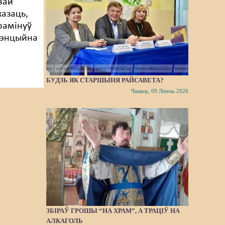
вай
казаць,
рамінуў
атэнцыйна
БУДЗЬ ЯК СТАРШЫНЯ РАЙСАВЕТА?
Чацвер, 09 Ліпень 2026
ЗБІРАЎ ГРОШЫ “НА ХРАМ”, А ТРАЦІЎ НА
АЛКАГОЛЬ