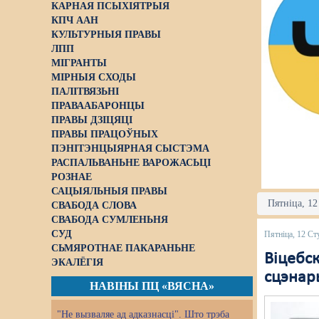
КАРНАЯ ПСЫХІЯТРЫЯ
КПЧ ААН
КУЛЬТУРНЫЯ ПРАВЫ
ЛПП
МІГРАНТЫ
МІРНЫЯ СХОДЫ
ПАЛІТВЯЗЬНІ
ПРАВААБАРОНЦЫ
ПРАВЫ ДЗІЦЯЦІ
ПРАВЫ ПРАЦОЎНЫХ
ПЭНІТЭНЦЫЯРНАЯ СЫСТЭМА
РАСПАЛЬВАНЬНЕ ВАРОЖАСЬЦІ
РОЗНАЕ
САЦЫЯЛЬНЫЯ ПРАВЫ
Пятніца, 12
СВАБОДА СЛОВА
СВАБОДА СУМЛЕНЬНЯ
СУД
Пятніца, 12 Ст
СЬМЯРОТНАЕ ПАКАРАНЬНЕ
Віцебс
ЭКАЛЁГІЯ
сцэнар
НАВІНЫ ПЦ «ВЯСНА»
"Не вызваляе ад адказнасці". Што трэба