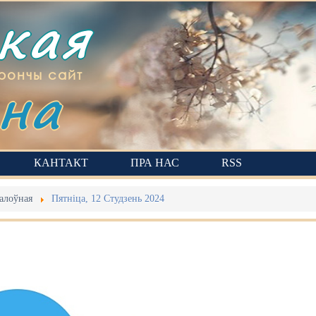
ская
на
рончы сайт
КАНТАКТ
ПРА НАС
RSS
алоўная
Пятніца, 12 Студзень 2024