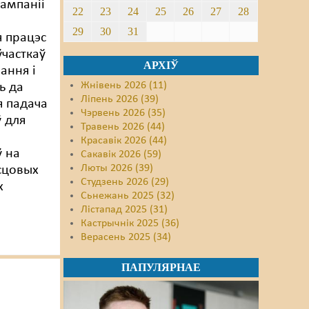
ампаніі
22
23
24
25
26
27
28
29
30
31
 працэс
ўчасткаў
АРХІЎ
ання і
Жнівень 2026 (11)
ь да
Ліпень 2026 (39)
я падача
Чэрвень 2026 (35)
 для
Травень 2026 (44)
Красавік 2026 (44)
 на
Сакавік 2026 (59)
Люты 2026 (39)
сцовых
Студзень 2026 (29)
х
Сьнежань 2025 (32)
Лістапад 2025 (31)
Кастрычнік 2025 (36)
Верасень 2025 (34)
ПАПУЛЯРНАЕ