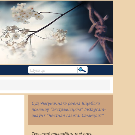
Суд Чыгуначнага раёна Віцебска
прызнаў “экстрэмісцкім” Instagram-
акаўнт “Честная газета. Самиздат”
Турыстаў прывабіць такі вось