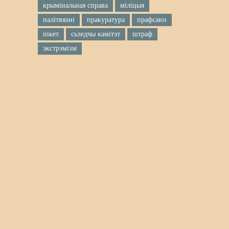
крымінальная справа
міліцыя
палітвязні
пракуратура
прафсаюз
пікет
сьледчы камітэт
штраф
экстрэмізм