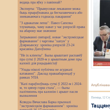
ведаць пра яўку з павіннай?
Эксперты: "Прымусовае лекаванне можа
быць прыраўнавана да бесчалавечнага або
зневажаючага годнасць пакарання"
"З адвакатам лепш": Павел Сапелка
тлумачыць, чаму нават у час рэпрэсій права
на абарону мае значэнне
Затрыманні святароў, новае "экстрэмісцкае
фармаванне" і чарговы "хапун" у
Дзяржынску: хроніка рэпрэсій 23-24
красавіка Дапоўнена
"Не іх кліенты". Былы арыштант распавёў
пра суткі ў 2020-м у арыштным доме пры
калоніі для рэцыдывістаў
"Улады ніколі публічна не асуджалі
катаванні". Даклад праваабаронцаў у
рамках УПА
"Калі параўноўваць суткі ў 2022-м і 2024-
Апублікава
м, то цяпер горш стала", — былы
палітвязень пра калонію і арышт пасля
вызвалення
Пятніца, 12 Ст
Ксяндза Вячаслава Барка прызналі
Таццяну
"экстрэмісцкім фармаваннем": хроніка
рэпрэсій 16-17 красавіка