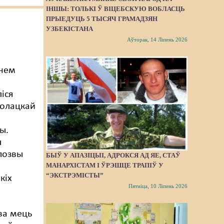
ІНШЫ: ТОЛЬКІ Ў ВІЦЕБСКУЮ ВОБЛАСЦЬ
ПРЫЕДУЦЬ 5 ТЫСЯЧ ГРАМАДЗЯН
УЗБЕКІСТАНА
Аўторак, 14 Ліпень 2026
ннем
іся
Полацкай
ы.
ы
позвы
БЫЎ У АПАЗІЦЫІ, АДРОКСЯ АД ЯЕ, СТАЎ
МАНАРХІСТАМ І ЎРЭШЦЕ ТРАПІЎ У
“ЭКСТРЭМІСТЫ”
кіх
Пятніца, 10 Ліпень 2026
ва мець