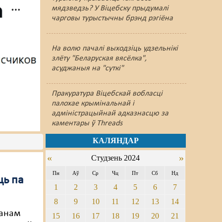
мядзведзь? У Віцебску прыдумалі
чарговы турыстычны брэнд рэгіёна
На волю пачалі выходзіць удзельнікі
злёту "Беларуская вясёлка",
асуджаныя на "суткі"
Пракуратура Віцебскай вобласці
палохае крымінальнай і
адміністрацыйнай адказнасцю за
каментары ў Threads
КАЛЯНДАР
«
»
Студзень 2024
Пн
Аў
Ср
Чц
Пт
Сб
Нд
ць па
1
2
3
4
5
6
7
8
9
10
11
12
13
14
ланам
15
16
17
18
19
20
21