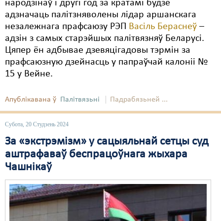
народзінаў і другі год за кратамі будзе
адзначаць палітзняволены лідар аршанскага
незалежнага прафсаюзу РЭП
Васіль Бераснеў
–
адзін з самых старэйшых палітвязняў Беларусі.
Цяпер ён адбывае дзевяцігадовы тэрмін за
прафсаюзную дзейнасць у папраўчай калоніі №
15 у Вейне.
Апублікавана ў
Палітвязьні
Падрабязьней ...
Субота, 20 Студзень 2024
За «экстрэмізм» у сацыяльнай сетцы суд
аштрафаваў беспрацоўнага жыхара
Чашнікаў