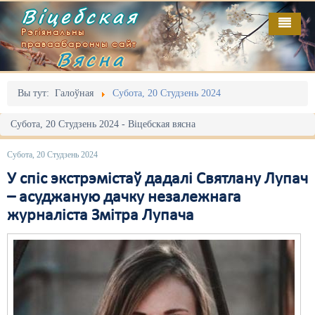
Віцебская
Рэгіянальны
праваабарончы сайт
Вясна
Галоўная
Выданьні
Адміністрацыйны перасьлед
Вы тут:
Галоўная
Субота, 20 Студзень 2024
Відэа
Акцыі
Субота, 20 Студзень 2024 - Віцебская вясна
Кантакт
Безбар'ернае асяродзьдзе
Субота, 20 Студзень 2024
Пра нас
Выбары
У спіс экстрэмістаў дадалі Святлану Лупач
– асуджаную дачку незалежнага
RSS
Грамадзянскія ініцыятывы
журналіста Змітра Лупача
Дзяржава
Дыскрымінацыя
Затрыманьні