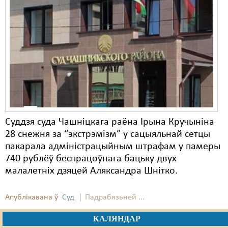
Суддзя суда Чашніцкага раёна Ірына Кручыніна
28 снежня за “экстрэмізм” у сацыяльнай сетцы
пакарала адміністрацыйным штрафам у памеры
740 рублёў беспрацоўнага бацьку двух
малалетніх дзяцей Аляксандра Шнітко.
Апублікавана ў
Суд
Падрабязьней ...
КАЛЯНДАР