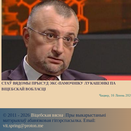
СТАЎ ВЯДОМЫ ПРЫСУД ЭКС-ПАМОЧНІКУ ЛУКАШЭНКІ ПА
ВІЦЕБСКАЙ ВОБЛАСЦІ
Чацвер, 16 Ліпень 202
© 2011 - 2026
Віцебская вясна
. Пры выкарыстаньні
матэрыялаў абавязковая гіпэрспасылка. Email:
vit.spring@proton.me