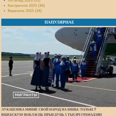
Лістапад 2025 (31)
Кастрычнік 2025 (36)
Верасень 2025 (34)
ПАПУЛЯРНАЕ
ЛУКАШЭНКА МЯНЯЕ СВОЙ НАРОД НА ІНШЫ: ТОЛЬКІ Ў
ВІЦЕБСКУЮ ВОБЛАСЦЬ ПРЫЕДУЦЬ 5 ТЫСЯЧ ГРАМАДЗЯН