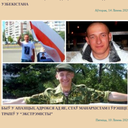
УЗБЕКІСТАНА
Аўторак, 14 Ліпень 202
БЫЎ У АПАЗІЦЫІ, АДРОКСЯ АД ЯЕ, СТАЎ МАНАРХІСТАМ І ЎРЭШЦЕ
ТРАПІЎ У “ЭКСТРЭМІСТЫ”
Пятніца, 10 Ліпень 202