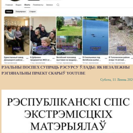
РЭАЛЬНЫ ПОСПЕХ СУПРАЦЬ РЭСУРСУ ЎЛАДЫ: ЯК НЕЗАЛЕЖНЫ
РЭГІЯНАЛЬНЫ ПРАЕКТ СКАРЫЎ YOUTUBE
Субота, 11 Ліпень 202