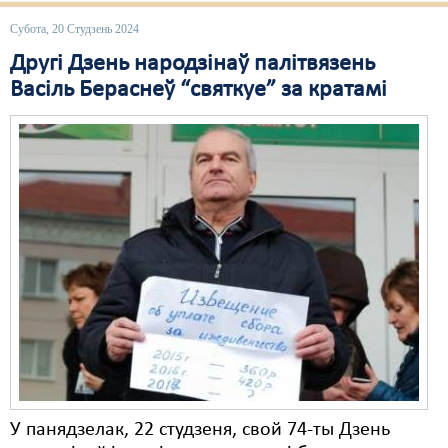
Субота, 20 Студзень 2024
Свабода слова
Другі Дзень народзінаў палітвязень
Свабода сумленьня
Васіль Бераснеў “святкуе” за кратамі
Суд
Сьмяротнае пакараньне
Экалёгія
Правы працоўных
Сацыяльныя правы
У панядзелак, 22 студзеня, свой 74-ты Дзень