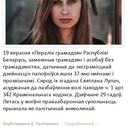
Карная псыхіятрыя
КПЧ ААН
Культурныя правы
ЛПП
Мігранты
19 верасня «Пералік грамадзян Рэспублікі
Мірныя сходы
Беларусь, замежных грамадзян і асобаў без
грамадзянства, датычных да экстрэмісцкай
Палітвязьні
дзейнасці» папоўніўся яшчэ 37-мю імёнамі і
прозвішчамі. Сярод іх згадана Святлана Лупач,
Праваабаронцы
асуджаная да пазбаўлення волі паводле ч. 1 арт.
Правы дзіцяці
342 Крымінальнага кодэкса. Дзяўчыне 29 гадоў.
Летась у жніўні праваабарончая супольнасць
Пэнітэнцыярная сыстэма
прызнала яе палітычнай зняволенай.
Распальваньне варожасьці
Апублікавана ў
Палітвязьні
Падрабязьней ...
Рознае