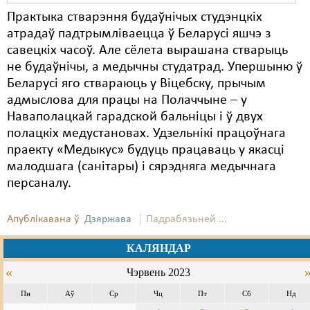
Практыка стварэння будаўнічых студэнцкіх
атрадаў падтрымліваецца ў Беларусі яшчэ з
савецкіх часоў. Але сёлета вырашана стварыць
не будаўнічы, а медычны студатрад. Упершыню ў
Беларусі яго ствараюць у Віцебску, прычым
адмыслова для працы на Полаччыне – у
Наваполацкай гарадской бальніцы і ў двух
полацкіх медустановах. Удзельнікі працоўнага
праекту «Медыкус» будуць працаваць у якасці
малодшага (санітары) і сярэдняга медычнага
персаналу.
Апублікавана ў
Дзяржава
Падрабязьней ...
КАЛЯНДАР
«
Чэрвень 2023
Пн
Аў
Ср
Чц
Пт
Сб
Нд