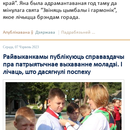
край”. Яна была адрамантаваная год таму да
мінулага свята “Звіняць цымбалы і гармонік”,
якое лічыцца брэндам горада.
Апублікавана ў
Дзяржава
Падрабязьней ...
Серада, 07 Чэрвень 2023
Райвыканкамы публікуюць справаздачы
пра патрыятычнае выхаванне моладзі. І
лічаць, што дасягнулі поспеху