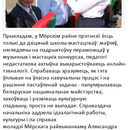
Прыкладам, у Мёрскім раёне прэтэнзіі ёсць
толькі да дзіцячай школы мастацтваў: маўляў,
нягледзячы на падрыхтоўку пераможцаў у
музычных і мастацкіх конкурсах, педагогі
недастаткова актыўна выкарыстоўваюць анлайн-
тэхналогіі. Спрабаваць зразумець, як гэта
ўплывае на ўласна навучальны працэс і на
рашэнне пастаўленай задачы - папулярызаваць
беларускае нацыянальнае майстэрства,
захоўваць і развіваць культурную
спадчыну, проста не выпадае. Справаздача
начальніка аддзела ідэалагічнай работы,
культуры і па справах
моладзі Мёрскага райвыканкаму Аляксандра