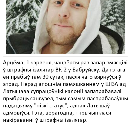
Арцёма, 1 чэрвеня, чацвёрты раз запар змясцілі
ў штрафны ізалятар ВК-2 у Бабруйску. Да гэтага
ён прабыў там 30 сутак, пасля чаго вярнуўся ў
атрад. Перад апошнім памяшканнем у ШІЗА ад
Латышава супрацоўнікі калоніі запатрабавалі
прыбраць санвузел, тым самым паспрабаваўшы
надаць яму "нізкі статус", аднак Латышаў
адмовіўся. Гэта, верагодна, і прычынілася
накіраванні ў штрафны ізалятар.