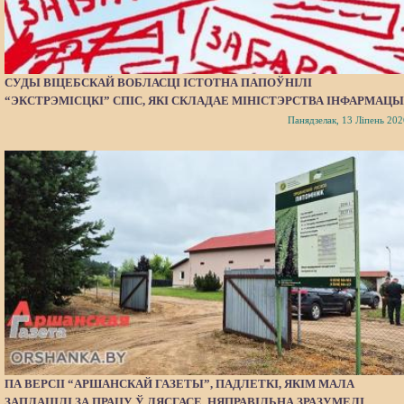
СУДЫ ВІЦЕБСКАЙ ВОБЛАСЦІ ІСТОТНА ПАПОЎНІЛІ
“ЭКСТРЭМІСЦКІ” СПІС, ЯКІ СКЛАДАЕ МІНІСТЭРСТВА ІНФАРМАЦЫ
Панядзелак, 13 Ліпень 202
ПА ВЕРСІІ “АРШАНСКАЙ ГАЗЕТЫ”, ПАДЛЕТКІ, ЯКІМ МАЛА
ЗАПЛАЦІЛІ ЗА ПРАЦУ Ў ЛЯСГАСЕ, НЯПРАВІЛЬНА ЗРАЗУМЕЛІ