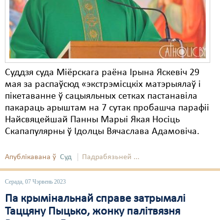
Карная псыхіятрыя
КПЧ ААН
Культурныя правы
ЛПП
Суддзя суда Міёрскага раёна Ірына Яскевіч 29
Мігранты
мая за распаўсюд «экстрэмісцкіх матэрыялаў і
пікетаванне ў сацыяльных сетках пастанавіла
Мірныя сходы
пакараць арыштам на 7 сутак пробашча парафіі
Найсвяцейшай Панны Марыі Якая Носіць
Палітвязьні
Скапапулярны ў Ідолцы Вячаслава Адамовіча.
Праваабаронцы
Апублікавана ў
Суд
Падрабязьней ...
Правы дзіцяці
Пэнітэнцыярная сыстэма
Серада, 07 Чэрвень 2023
Па крымінальнай справе затрымалі
Распальваньне варожасьці
Таццяну Пыцько, жонку палітвязня
Рознае