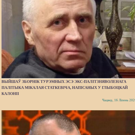
ВЫЙШАЎ ЗБОРНІК ТУРЭМНЫХ ЭСЭ ЭКС-ПАЛІТЗНЯВОЛЕНАГА
ПАЛІТЫКА МІКАЛАЯ СТАТКЕВІЧА, НАПІСАНЫХ У ГЛЫБОЦКАЙ
КАЛОНІІ
Чацвер, 16 Ліпень 202