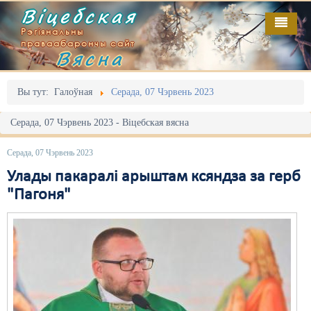
Віцебская
Рэгіянальны
праваабарончы сайт
Вясна
Галоўная
Выданьні
Адміністрацыйны перасьлед
Вы тут:
Галоўная
Серада, 07 Чэрвень 2023
Відэа
Акцыі
Серада, 07 Чэрвень 2023 - Віцебская вясна
Кантакт
Безбар'ернае асяродзьдзе
Серада, 07 Чэрвень 2023
Пра нас
Выбары
Улады пакаралі арыштам ксяндза за герб
"Пагоня"
RSS
Грамадзянскія ініцыятывы
Дзяржава
Дыскрымінацыя
Затрыманьні