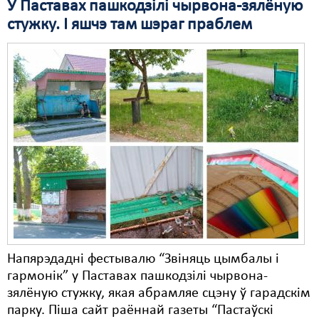
У Паставах пашкодзілі чырвона-зялёную
стужку. І яшчэ там шэраг праблем
Напярэдадні фестывалю “Звіняць цымбалы і
гармонік” у Паставах пашкодзілі чырвона-
зялёную стужку, якая абрамляе сцэну ў гарадскім
парку. Піша сайт раённай газеты “Пастаўскі