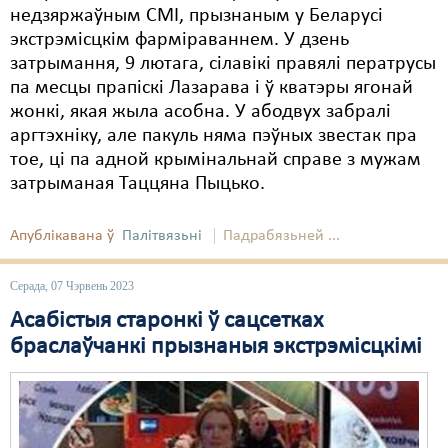
недзяржаўным СМІ, прызнаным у Беларусі
экстрэмісцкім фарміраваннем. У дзень
затрымання, 9 лютага, сілавікі правялі ператрусы
па месцы прапіскі Лазарава і ў кватэры ягонай
жонкі, якая жыла асобна. У абодвух забралі
аргтэхніку, але пакуль няма пэўных звестак пра
тое, ці па адной крымінальнай справе з мужам
затрыманая Таццяна Пыцько.
Апублікавана ў
Палітвязьні
Падрабязьней ...
Серада, 07 Чэрвень 2023
Асабістыя старонкі ў сацсетках
браслаўчанкі прызнаныя экстрэмісцкімі