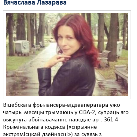
Вячаслава Лазарава
Свабода слова
Свабода сумленьня
Суд
Сьмяротнае пакараньне
Экалёгія
Правы працоўных
Сацыяльныя правы
Віцебскага фрылансера-відэааператара ужо
чатыры месяцы трымаюць у СІЗА-2, супраць яго
высунута абвінавачанне паводле арт. 361-4
Крымінальнага кодэкса («спрыянне
экстрэмісцкай дзейнасці») за сувязь з