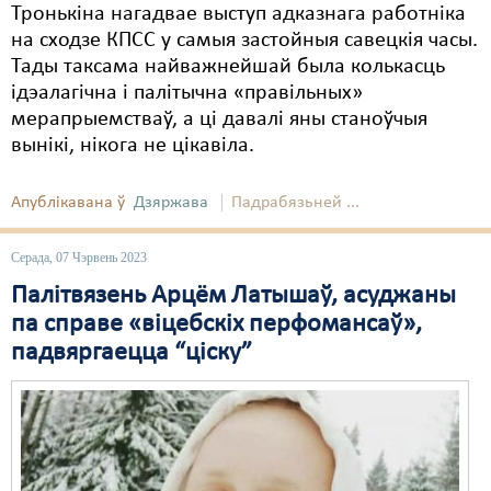
Тронькіна нагадвае выступ адказнага работніка
на сходзе КПСС у самыя застойныя савецкія часы.
Тады таксама найважнейшай была колькасць
ідэалагічна і палітычна «правільных»
мерапрыемстваў, а ці давалі яны станоўчыя
вынікі, нікога не цікавіла.
Апублікавана ў
Дзяржава
Падрабязьней ...
Серада, 07 Чэрвень 2023
Палітвязень Арцём Латышаў, асуджаны
па справе «віцебскіх перфомансаў»,
падвяргаецца “ціску”