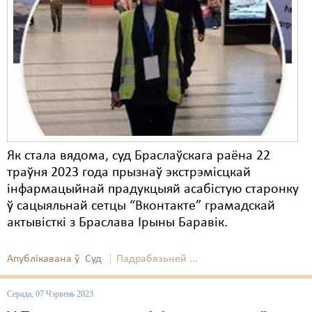
Як стала вядома, суд Браслаўскага раёна 22
траўня 2023 года прызнаў экстрэмісцкай
інфармацыйнай прадукцыяй асабістую старонку
ў сацыяльнай сетцы “Вконтакте” грамадскай
актывісткі з Браслава Ірыны Баравік.
Апублікавана ў
Суд
Падрабязьней ...
Серада, 07 Чэрвень 2023