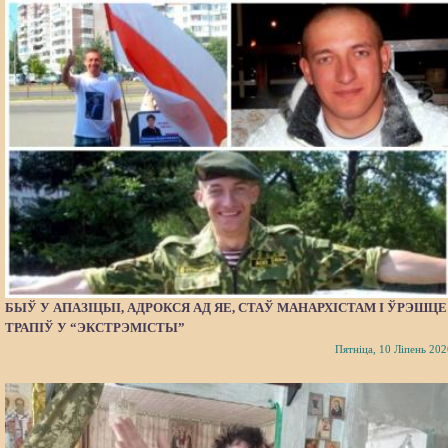
БЫЎ У АПАЗІЦЫІ, АДРОКСЯ АД ЯЕ, СТАЎ МАНАРХІСТАМ І ЎРЭШЦЕ
ТРАПІЎ У “ЭКСТРЭМІСТЫ”
Пятніца, 10 Ліпень 202