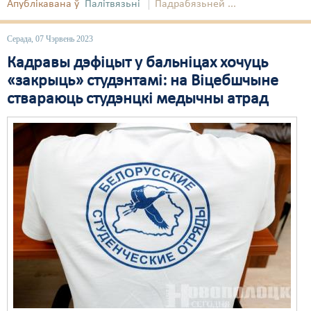
Апублікавана ў
Палітвязьні
Падрабязьней ...
Серада, 07 Чэрвень 2023
Кадравы дэфіцыт у бальніцах хочуць
«закрыць» студэнтамі: на Віцебшчыне
ствараюць студэнцкі медычны атрад