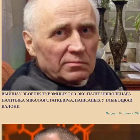
ВЫЙШАЎ ЗБОРНІК ТУРЭМНЫХ ЭСЭ ЭКС-ПАЛІТЗНЯВОЛЕНАГА
ПАЛІТЫКА МІКАЛАЯ СТАТКЕВІЧА, НАПІСАНЫХ У ГЛЫБОЦКАЙ
КАЛОНІІ
Чацвер, 16 Ліпень 202