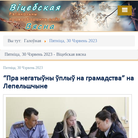
Віцебская
Рэгіянальны
праваабарончы сайт
Вясна
Галоўная
Выданьні
Адміністрацыйны перасьлед
Вы тут:
Галоўная
Пятніца, 30 Чэрвень 2023
Відэа
Акцыі
Пятніца, 30 Чэрвень 2023 - Віцебская вясна
Кантакт
Безбар'ернае асяродзьдзе
Пятніца, 30 Чэрвень 2023
Пра нас
Выбары
“Пра негатыўны ўплыў на грамадства” на
Лепельшчыне
RSS
Грамадзянскія ініцыятывы
Дзяржава
Дыскрымінацыя
Затрыманьні