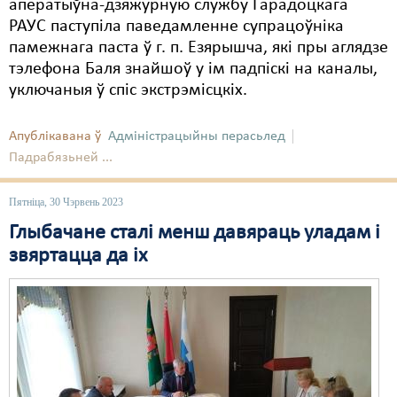
аператыўна-дзяжурную службу Гарадоцкага
РАУС паступіла паведамленне супрацоўніка
памежнага паста ў г. п. Езярышча, які пры аглядзе
тэлефона Баля знайшоў у ім падпіскі на каналы,
уключаныя ў спіс экстрэмісцкіх.
Апублікавана ў
Адміністрацыйны перасьлед
Падрабязьней ...
Пятніца, 30 Чэрвень 2023
Глыбачане сталі менш давяраць уладам і
звяртацца да іх