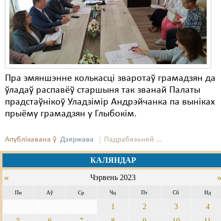
Пра змяншэнне колькасці зваротаў грамадзян да
ўладаў распавёў старшыня так званай Палаты
прадстаўнікоў Уладзімір Андрэйчанка па выніках
прыёму грамадзян у Глыбокім.
Апублікавана ў
Дзяржава
Падрабязьней ...
КАЛЯНДАР
«
Чэрвень 2023
Пн
Аў
Ср
Чц
Пт
Сб
Нд
1
2
3
4
5
6
7
8
9
10
11