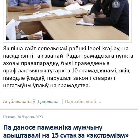
Карная псыхіятрыя
КПЧ ААН
Культурныя правы
ЛПП
Як піша сайт лепельскай раёнкі lepel-kraj.by, на
Мігранты
пасяджэнні так званай Рады грамадскага пункта
Мірныя сходы
аховы правапарадку, былі праведзеныя
прафілактычныя гутаркі з 10 грамадзянамі, якія,
Палітвязьні
паводле ўладаў, парушалі закон і стваралі
негатыўны ўплыў на грамадства.
Праваабаронцы
Правы дзіцяці
Апублікавана ў
Дзяржава
Падрабязьней ...
Пэнітэнцыярная сыстэма
Пятніца, 30 Чэрвень 2023
Распальваньне варожасьці
Па даносе памежніка мужчыну
арыштавалі на 15 сутак за «экстрэмізм»
Рознае