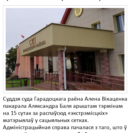
Свабода слова
Свабода сумленьня
Суд
Сьмяротнае пакараньне
Экалёгія
Правы працоўных
Сацыяльныя правы
Суддзя суда Гарадоцкага раёна Алена Віхаценка
пакарала Аляксандра Баля арыштам тэрмінам
на 15 сутак за распаўсюд «экстрэмісцкіх»
матэрыялаў у сацыяльных сетках.
Адміністрацыйная справа пачалася з таго, што ў