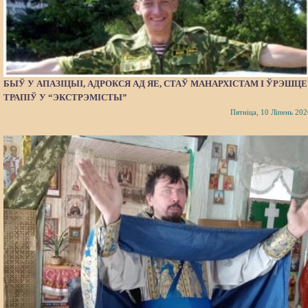
БЫЎ У АПАЗІЦЫІ, АДРОКСЯ АД ЯЕ, СТАЎ МАНАРХІСТАМ І ЎРЭШЦЕ
ТРАПІЎ У “ЭКСТРЭМІСТЫ”
Пятніца, 10 Ліпень 202