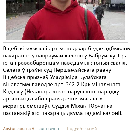
Карная псыхіятрыя
КПЧ ААН
Культурныя правы
ЛПП
Віцебскі музыка і арт-менеджар бедзе адбываць
Мігранты
пакаранне ў папраўчай калоніі ў Бабруйску. Пра
Мірныя сходы
гэта праваабаронцам паведамілі ягоныя сваякі.
Сёлета ў траўні суд Першамайскага раёну
Палітвязьні
Віцебска прызнаў Уладзіміра Булаўскага
вінаватым паводле арт. 342-2 Крымінальнага
Праваабаронцы
Кодэксу (Неаднаразовае парушэнне парадку
Правы дзіцяці
арганізацыі або правядзення масавых
мерапрыемстваў). Суддзя Міхаіл Юрчанка
Пэнітэнцыярная сыстэма
пастанавіў яго пакараць двума гадамі калоніі.
Распальваньне варожасьці
Апублікавана ў
Палітвязьні
Падрабязьней ...
Рознае