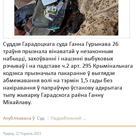
Суддзя Гарадоцкага суда Ганна Гурынава 26
траўня прызнала вінаватай у незаконным
набыцці, захоўванні і нашэнні выбуховых
рэчываў і на падставе ч.2 арт. 295 Крымінальнага
кодэкса прызначыла пакаранне ў выглядзе
абмежавання волі на тэрмін 1,5 гады без
накіравання ў папраўчую ўстанову адкрытага
тыпу жыхарку Гарадскога раёна Ганну
Міхайлаву.
Апублікавана ў
Суд
Падрабязьней ...
Чацвер, 22 Чэрвень 2023