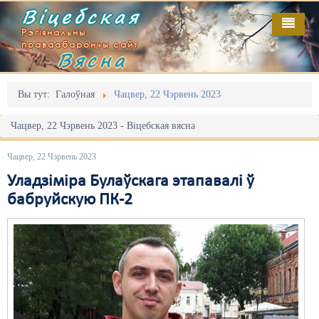
Віцебская
Рэгіянальны
праваабарончы сайт
Вясна
Галоўная
Выданьні
Адміністрацыйны перасьлед
Вы тут:
Галоўная
Чацвер, 22 Чэрвень 2023
Відэа
Акцыі
Чацвер, 22 Чэрвень 2023 - Віцебская вясна
Кантакт
Безбар'ернае асяродзьдзе
Чацвер, 22 Чэрвень 2023
Пра нас
Выбары
Уладзіміра Булаўскага этапавалі ў
бабруйскую ПК-2
RSS
Грамадзянскія ініцыятывы
Дзяржава
Дыскрымінацыя
Затрыманьні