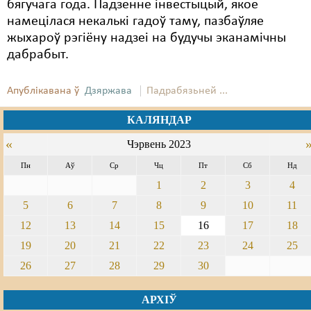
бягучага года. Падзенне інвестыцый, якое
намецілася некалькі гадоў таму, пазбаўляе
жыхароў рэгіёну надзеі на будучы эканамічны
дабрабыт.
Апублікавана ў
Дзяржава
Падрабязьней ...
КАЛЯНДАР
«
Чэрвень 2023
Пн
Аў
Ср
Чц
Пт
Сб
Нд
1
2
3
4
5
6
7
8
9
10
11
12
13
14
15
16
17
18
19
20
21
22
23
24
25
26
27
28
29
30
АРХІЎ