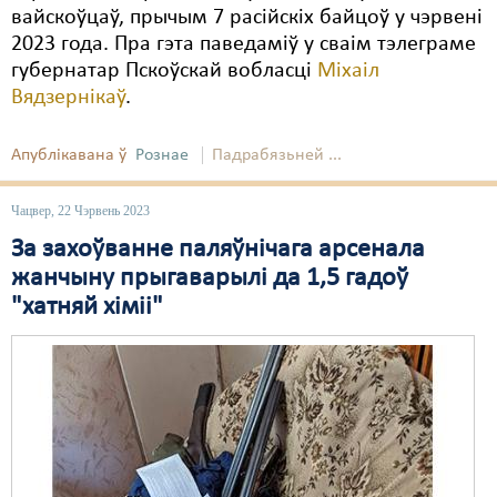
вайскоўцаў, прычым 7 расійскіх байцоў у чэрвені
2023 года. Пра гэта паведаміў у сваім тэлеграме
губернатар Пскоўскай вобласці
Міхаіл
Вядзернікаў
.
Апублікавана ў
Рознае
Падрабязьней ...
Чацвер, 22 Чэрвень 2023
За захоўванне паляўнічага арсенала
жанчыну прыгаварылі да 1,5 гадоў
"хатняй хіміі"