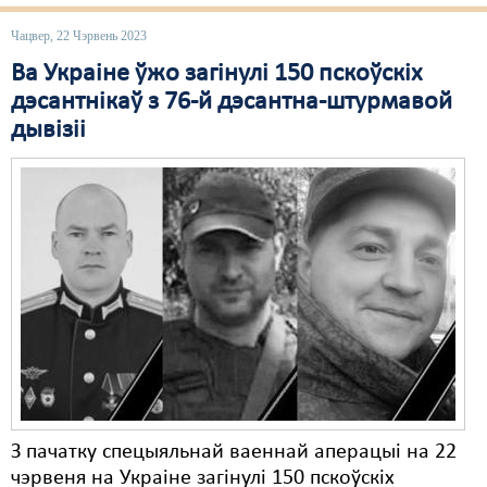
Чацвер, 22 Чэрвень 2023
Свабода слова
Ва Украіне ўжо загінулі 150 пскоўскіх
Свабода сумленьня
дэсантнікаў з 76-й дэсантна-штурмавой
Суд
дывізіі
Сьмяротнае пакараньне
Экалёгія
Правы працоўных
Сацыяльныя правы
З пачатку спецыяльнай ваеннай аперацыі на 22
чэрвеня на Украіне загінулі 150 пскоўскіх