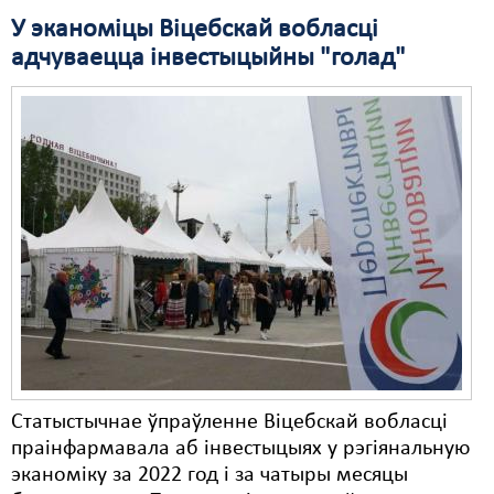
У эканоміцы Віцебскай вобласці
адчуваецца інвестыцыйны "голад"
Статыстычнае ўпраўленне Віцебскай вобласці
праінфармавала аб інвестыцыях у рэгіянальную
эканоміку за 2022 год і за чатыры месяцы