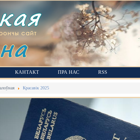
ская
на
рончы сайт
КАНТАКТ
ПРА НАС
RSS
алоўная
Красавік 2025