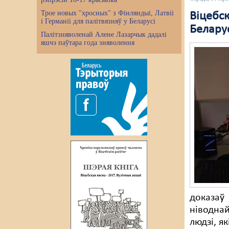
Трое новых "хросных" з Фінляндыі, Латвіі
Віцебск
і Германіі для палітвязняў у Беларусі
Белару
Палітзняволенай Алене Лазарчык дадалі
яшчэ паўтара года зняволення
доказаў 
ніводнай
людзі, як