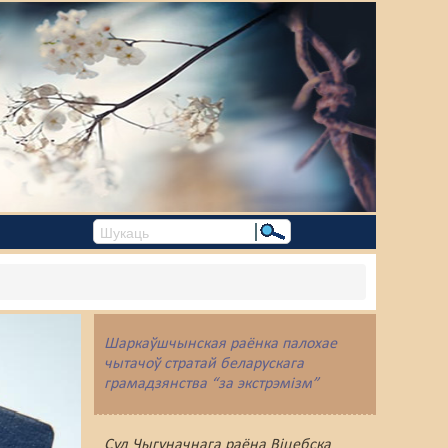
Шаркаўшчынская раёнка палохае
чытачоў стратай беларускага
грамадзянства “за экстрэмізм”
Суд Чыгуначнага раёна Віцебска