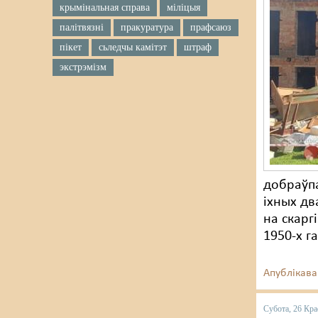
крымінальная справа
міліцыя
палітвязні
пракуратура
прафсаюз
пікет
сьледчы камітэт
штраф
экстрэмізм
добраўпа
іхных дв
на скарг
1950-х г
Апублікава
Субота, 26 Кра