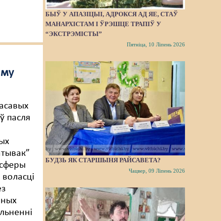
БЫЎ У АПАЗІЦЫІ, АДРОКСЯ АД ЯЕ, СТАЎ
МАНАРХІСТАМ І ЎРЭШЦЕ ТРАПІЎ У
“ЭКСТРЭМІСТЫ”
Пятніца, 10 Ліпень 2026
аму
асавых
ў пасля
ых
атывак”
БУДЗЬ ЯК СТАРШЫНЯ РАЙСАВЕТА?
 сферы
Чацвер, 09 Ліпень 2026
 воласці
ез
аных
альненні