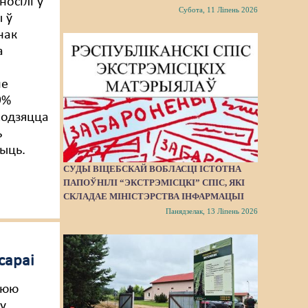
осілі ў
Субота, 11 Ліпень 2026
 ў
нак
а
не
9%
ходзяцца
ь
ыць.
СУДЫ ВІЦЕБСКАЙ ВОБЛАСЦІ ІСТОТНА
ПАПОЎНІЛІ “ЭКСТРЭМІСЦКІ” СПІС, ЯКІ
СКЛАДАЕ МІНІСТЭРСТВА ІНФАРМАЦЫІ
Панядзелак, 13 Ліпень 2026
сараі
нюю
му