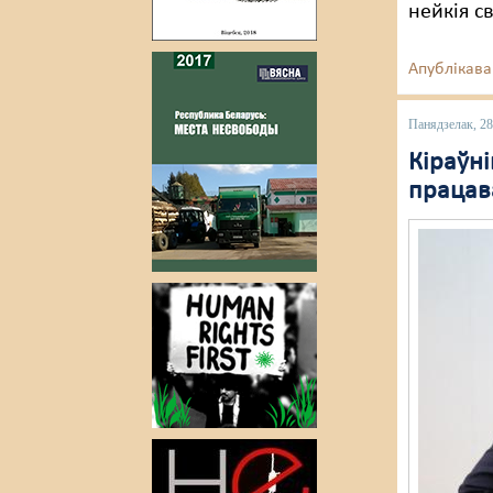
нейкія с
Апублікава
Панядзелак, 28
Кіраўні
працав