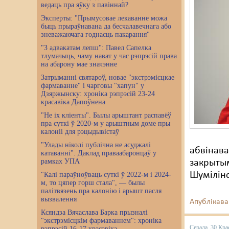
ведаць пра яўку з павіннай?
Эксперты: "Прымусовае лекаванне можа
быць прыраўнавана да бесчалавечнага або
зневажаючага годнасць пакарання"
"З адвакатам лепш": Павел Сапелка
тлумачыць, чаму нават у час рэпрэсій права
на абарону мае значэнне
Затрыманні святароў, новае "экстрэмісцкае
фармаванне" і чарговы "хапун" у
Дзяржынску: хроніка рэпрэсій 23-24
красавіка Дапоўнена
"Не іх кліенты". Былы арыштант распавёў
пра суткі ў 2020-м у арыштным доме пры
калоніі для рэцыдывістаў
"Улады ніколі публічна не асуджалі
абвінава
катаванні". Даклад праваабаронцаў у
рамках УПА
закрытым
Шумілінс
"Калі параўноўваць суткі ў 2022-м і 2024-
м, то цяпер горш стала", — былы
палітвязень пра калонію і арышт пасля
вызвалення
Апублікава
Ксяндза Вячаслава Барка прызналі
"экстрэмісцкім фармаваннем": хроніка
Серада, 30 Кра
рэпрэсій 16-17 красавіка