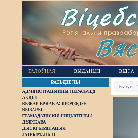
Віцеб
Вяс
Рэгіянальны правааба
ГАЛОЎНАЯ
ВЫДАНЬНІ
ВІДЭА
РАЗЬДЗЕЛЫ
Вы тут:
Г
АДМІНІСТРАЦЫЙНЫ ПЕРАСЬЛЕД
АКЦЫІ
БЕЗБАР'ЕРНАЕ АСЯРОДЗЬДЗЕ
ВЫБАРЫ
ГРАМАДЗЯНСКІЯ ІНІЦЫЯТЫВЫ
ДЗЯРЖАВА
ДЫСКРЫМІНАЦЫЯ
ЗАТРЫМАНЬНІ