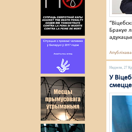
“Віцебск
Бракуе л
адукацыя
Апублікава
Нядзеля, 27 Кр
У Віцеб
смецц