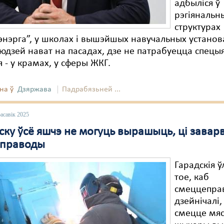
адбыліся ў
рэгіянальн
структурах
энэрга”, у школах і вышэйшых навучальных установ
юдзей нават на пасадах, дзе не патрабуецца спецы
 - у крамах, у сферы ЖКГ.
на ў
Дзяржава
Падрабязьней ...
асавік 2025
ску ўсё яшчэ не могуць вырашыць, ці завар
еправоды
Гарадскія ў
тое, каб
смеццепра
дзейнічалі,
смецце мя