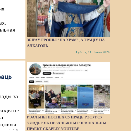
ых
ах.
яльная
ЗБІРАЎ ГРОШЫ “НА ХРАМ”, А ТРАЦІЎ НА
АЛКАГОЛЬ
Субота, 11 Ліпень 2026
ваць
лады за
воды не
РЭАЛЬНЫ ПОСПЕХ СУПРАЦЬ РЭСУРСУ
 а
ЎЛАДЫ: ЯК НЕЗАЛЕЖНЫ РЭГІЯНАЛЬНЫ
сцовыя
ПРАЕКТ СКАРЫЎ YOUTUBE