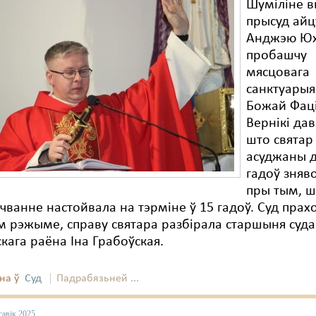
Шуміліне 
прысуд айц
Анджэю Юх
пробашчу
мясцовага
санктуарыя
Божай Фац
Вернікі дав
што святар
асуджаны д
гадоў зняв
пры тым, ш
чванне настойвала на тэрміне ў 15 гадоў. Суд прахо
 рэжыме, справу святара разбірала старшыня суда
кага раёна Іна Грабоўская.
на ў
Суд
Падрабязьней ...
савік 2025