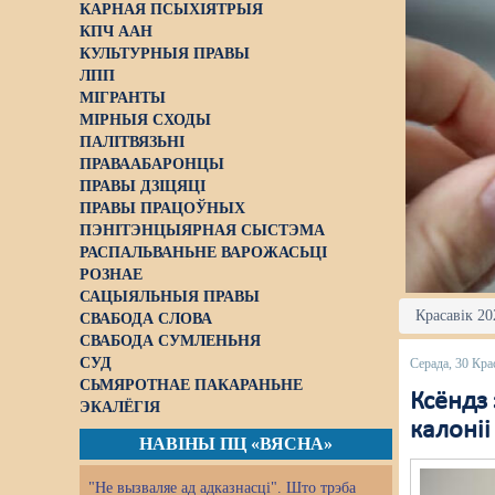
КАРНАЯ ПСЫХІЯТРЫЯ
КПЧ ААН
КУЛЬТУРНЫЯ ПРАВЫ
ЛПП
МІГРАНТЫ
МІРНЫЯ СХОДЫ
ПАЛІТВЯЗЬНІ
ПРАВААБАРОНЦЫ
ПРАВЫ ДЗІЦЯЦІ
ПРАВЫ ПРАЦОЎНЫХ
ПЭНІТЭНЦЫЯРНАЯ СЫСТЭМА
РАСПАЛЬВАНЬНЕ ВАРОЖАСЬЦІ
РОЗНАЕ
САЦЫЯЛЬНЫЯ ПРАВЫ
Красавік 20
СВАБОДА СЛОВА
СВАБОДА СУМЛЕНЬНЯ
СУД
Серада, 30 Кра
СЬМЯРОТНАЕ ПАКАРАНЬНЕ
Ксёндз
ЭКАЛЁГІЯ
калоніі
НАВІНЫ ПЦ «ВЯСНА»
"Не вызваляе ад адказнасці". Што трэба