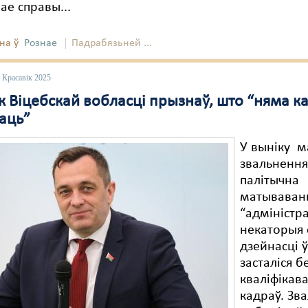
вае справы...
на ў
Рознае
Падрабязьней ...
 Красавік 2025
к Віцебскай вобласці прызнаў, што “няма к
аць”
У выніку м
звальнення
палітычна
матываван
“адміністр
некаторыя
дзейнасці ў
засталіся б
кваліфікав
кадраў. Зв