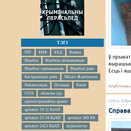
ТЭГІ
ІЧУ
БНФ
БХД
Ворша
ў прыват
Віцебск
Віцебскі аблвыканкам
вырашыць
Віцебскі гарвыканкам
Віцебскі раён
Есць і я
Кастрычніцкі раён
Міхаіл Жамчужны
Наваполацак
Полацак
Расея
Апублікава
СІЗА
абласны суд
Субота, 26 Кра
адміністрацыйны арышт
артыкул 19 11 КаАП
Справа
артыкул 23 34 КаАП
артыкул 369 КК
артыкул 2423 КаАП
журналісты