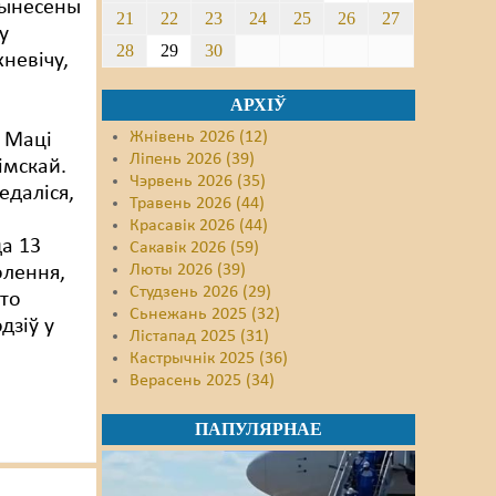
вынесены
21
22
23
24
25
26
27
у
28
29
30
невічу,
АРХІЎ
Жнівень 2026 (12)
 Маці
Ліпень 2026 (39)
імскай.
Чэрвень 2026 (35)
едаліся,
Травень 2026 (44)
Красавік 2026 (44)
а 13
Сакавік 2026 (59)
Люты 2026 (39)
олення,
Студзень 2026 (29)
то
Сьнежань 2025 (32)
дзіў у
Лістапад 2025 (31)
Кастрычнік 2025 (36)
Верасень 2025 (34)
ПАПУЛЯРНАЕ