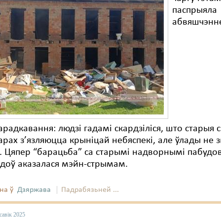
паспрыяла
абвяшчэнне
радкавання: людзі гадамі скардзіліся, што старыя с
арах з’язляюцца крыніцай небяспекі, але ўлады не 
і. Цяпер “барацьба” са старымі надворнымі пабудо
адоў аказалася мэйн-стрымам.
на ў
Дзяржава
Падрабязьней ...
савік 2025