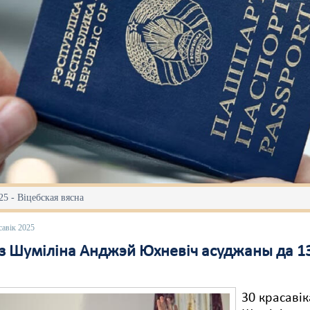
25 - Віцебская вясна
савік 2025
 з Шуміліна Анджэй Юхневіч асуджаны да 1
30 красавік