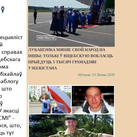
 ў
,
ецыяліст
ай
ЛУКАШЭНКА МЯНЯЕ СВОЙ НАРОД НА
а справах
ІНШЫ: ТОЛЬКІ Ў ВІЦЕБСКУЮ ВОБЛАСЦЬ
цебскага
ПРЫЕДУЦЬ 5 ТЫСЯЧ ГРАМАДЗЯН
ама
УЗБЕКІСТАНА
Міхайлаў
Аўторак, 14 Ліпень 2026
эаблогу
 што
о
ў
У якасці
СМІ” -
ся, што,
ць тут