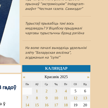
прызнаў “экстрэмісцкім” Instagram-
акаўнт “Честная газета. Самиздат”
Турыстаў прывабіць такі вось
мядзведзь? У Віцебску прыдумалі
чарговы турыстычны брэнд рэгіёна
На волю пачалі выходзіць удзельнікі
злёту "Беларуская вясёлка",
асуджаныя на "суткі"
КАЛЯНДАР
«
»
Красавік 2025
Пн
Аў
Ср
Чц
Пт
Сб
Нд
3 гадоў
1
2
3
4
5
6
7
8
9
10
11
12
13
а ў
14
15
16
17
18
19
20