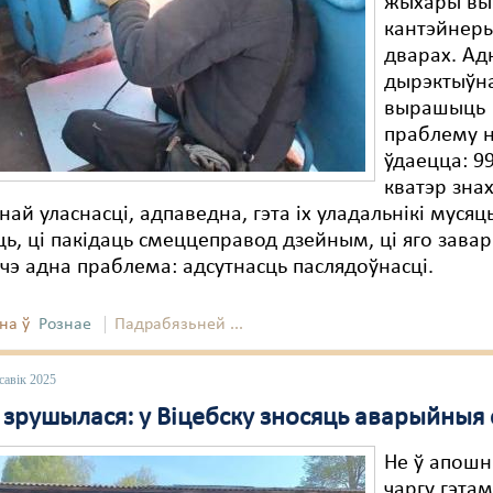
жыхары вын
кантэйнеры
дварах. Ад
дырэктыўн
вырашыць
праблему 
ўдаецца: 9
кватэр зна
най уласнасці, адпаведна, гэта іх уладальнікі мусяц
, ці пакідаць смеццеправод дзейным, ці яго завар
шчэ адна праблема: адсутнасць паслядоўнасці.
на ў
Рознае
Падрабязьней ...
савік 2025
 зрушылася: у Віцебску зносяць аварыйныя 
Не ў апош
чаргу гэта