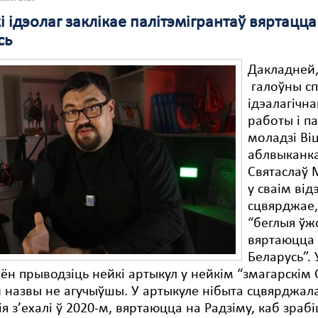
і ідэолаг заклікае палітэмігрантаў вяртацца
сь
Дакладней
галоўны сп
ідэалагічн
работы і п
моладзі Ві
аблвыканк
Святаслаў 
у сваім від
сцвярджае,
“беглыя ўж
вяртаюцца 
Беларусь”. 
ён прыводзіць нейкі артыкул у нейкім “змагарскім 
 назвы не агучыўшы. У артыкуле нібыта сцвярджала
ія з’ехалі ў 2020-м, вяртаюцца на Радзіму, каб зрабі