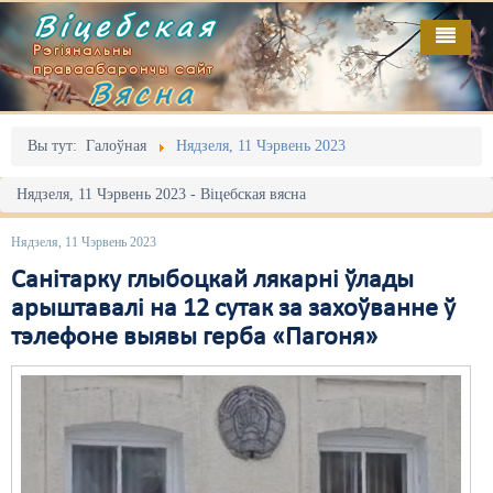
Віцебская
Рэгіянальны
праваабарончы сайт
Вясна
Галоўная
Выданьні
Адміністрацыйны перасьлед
Вы тут:
Галоўная
Нядзеля, 11 Чэрвень 2023
Відэа
Акцыі
Нядзеля, 11 Чэрвень 2023 - Віцебская вясна
Кантакт
Безбар'ернае асяродзьдзе
Нядзеля, 11 Чэрвень 2023
Пра нас
Выбары
Санітарку глыбоцкай лякарні ўлады
арыштавалі на 12 сутак за захоўванне ў
RSS
Грамадзянскія ініцыятывы
тэлефоне выявы герба «Пагоня»
Дзяржава
Дыскрымінацыя
Затрыманьні