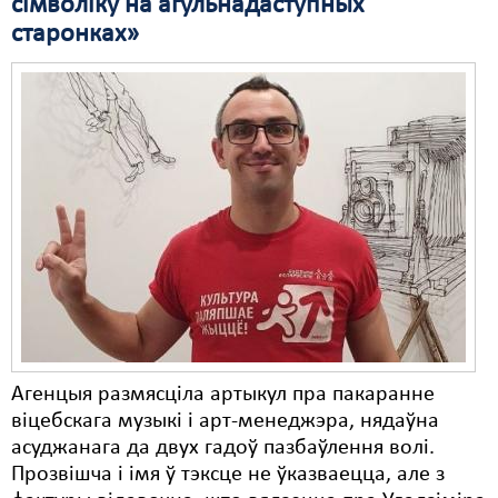
сімволіку на агульнадаступных
старонках»
Свабода слова
Свабода сумленьня
Суд
Сьмяротнае пакараньне
Экалёгія
Правы працоўных
Сацыяльныя правы
Агенцыя размясціла артыкул пра пакаранне
віцебскага музыкі і арт-менеджэра, нядаўна
асуджанага да двух гадоў пазбаўлення волі.
Прозвішча і імя ў тэксце не ўказваецца, але з