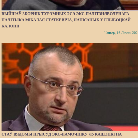
ВЫЙШАЎ ЗБОРНІК ТУРЭМНЫХ ЭСЭ ЭКС-ПАЛІТЗНЯВОЛЕНАГА
ПАЛІТЫКА МІКАЛАЯ СТАТКЕВІЧА, НАПІСАНЫХ У ГЛЫБОЦКАЙ
КАЛОНІІ
Чацвер, 16 Ліпень 202
СТАЎ ВЯДОМЫ ПРЫСУД ЭКС-ПАМОЧНІКУ ЛУКАШЭНКІ ПА