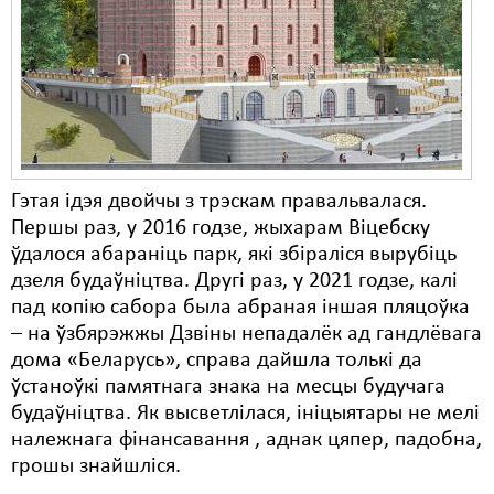
Гэтая ідэя двойчы з трэскам правальвалася.
Першы раз, у 2016 годзе, жыхарам Віцебску
ўдалося абараніць парк, які збіраліся вырубіць
дзеля будаўніцтва. Другі раз, у 2021 годзе, калі
пад копію сабора была абраная іншая пляцоўка
– на ўзбярэжжы Дзвіны непадалёк ад гандлёвага
дома «Беларусь», справа дайшла толькі да
ўстаноўкі памятнага знака на месцы будучага
будаўніцтва. Як высветлілася, ініцыятары не мелі
належнага фінансавання , аднак цяпер, падобна,
грошы знайшліся.