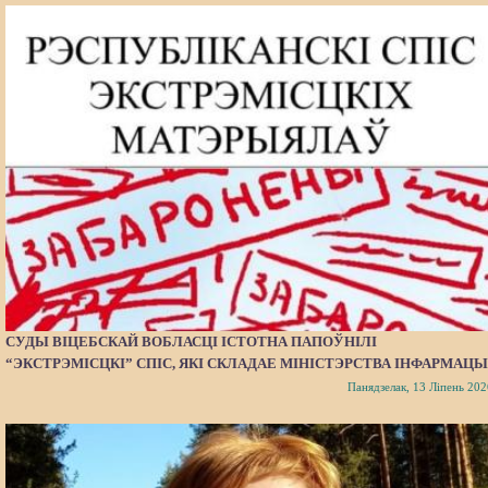
СУДЫ ВІЦЕБСКАЙ ВОБЛАСЦІ ІСТОТНА ПАПОЎНІЛІ
“ЭКСТРЭМІСЦКІ” СПІС, ЯКІ СКЛАДАЕ МІНІСТЭРСТВА ІНФАРМАЦЫ
Панядзелак, 13 Ліпень 202