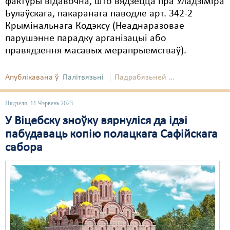
фактуры відавочна, што вядзецца пра Уладзіміра
Булаўскага, пакаранага паводле арт. 342-2
Крымінальнага Кодэксу (Неаднаразовае
парушэнне парадку арганізацыі або
правядзення масавых мерапрыемстваў).
Апублікавана ў
Палітвязьні
Падрабязьней ...
Нядзеля, 11 Чэрвень 2023
У Віцебску зноўку вярнуліся да ідэі
пабудаваць копію полацкага Сафійскага
сабора