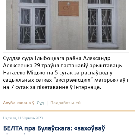
Карная псыхіятрыя
КПЧ ААН
Культурныя правы
ЛПП
Мігранты
Суддзя суда Глыбоцкага раёна Аляксандр
Мірныя сходы
Аляксеенка 29 траўня пастанавіў арыштаваць
Наталлю Міцько на 5 сутак за распаўсюд у
Палітвязьні
сацыяльных сетках “экстрэмісцкіх” матэрыялаў і
Праваабаронцы
на 7 сутак за пікетаванне ў інтэрнэце.
Правы дзіцяці
Апублікавана ў
Суд
Падрабязьней ...
Пэнітэнцыярная сыстэма
Нядзеля, 11 Чэрвень 2023
Распальваньне варожасьці
БЕЛТА пра Булаўскага: «захоўваў
Рознае