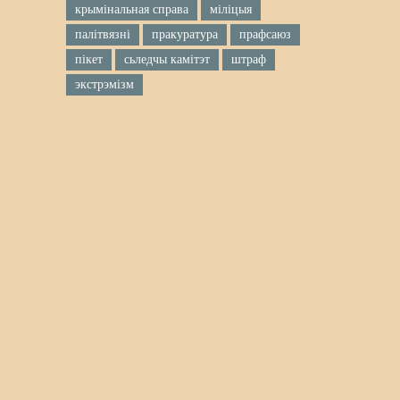
крымінальная справа
міліцыя
палітвязні
пракуратура
прафсаюз
пікет
сьледчы камітэт
штраф
экстрэмізм