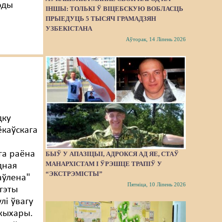
оды
ІНШЫ: ТОЛЬКІ Ў ВІЦЕБСКУЮ ВОБЛАСЦЬ
ПРЫЕДУЦЬ 5 ТЫСЯЧ ГРАМАДЗЯН
УЗБЕКІСТАНА
Аўторак, 14 Ліпень 2026
дку
ёкаўскага
га раёна
БЫЎ У АПАЗІЦЫІ, АДРОКСЯ АД ЯЕ, СТАЎ
МАНАРХІСТАМ І ЎРЭШЦЕ ТРАПІЎ У
дная
“ЭКСТРЭМІСТЫ”
аўлена"
Пятніца, 10 Ліпень 2026
 гэты
лі ўвагу
жыхары.