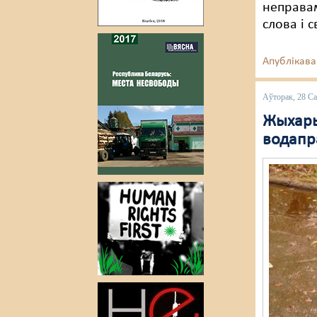
неправа
слова і 
Апублікава
Аўторак, 28 Са
Жыхары
водапр