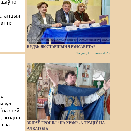
к даўно
станцыя
вання
БУДЗЬ ЯК СТАРШЫНЯ РАЙСАВЕТА?
Чацвер, 09 Ліпень 2026
м»
тыкул
 (пазней
, згодна
ЗБІРАЎ ГРОШЫ “НА ХРАМ”, А ТРАЦІЎ НА
лі за
АЛКАГОЛЬ