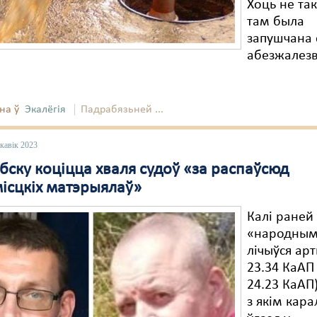
Хоць не та
там была
запушчана 
абезжалез
на ў
Экалёгія
Падрабязьней ...
кавік 2023
бску коціцца хваля судоў «за распаўсюд
місцкіх матэрыялаў»
Калі раней
«народны
лічыўся ар
23.34 КаАП
24.23 КаАП)
з якім кара