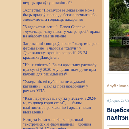
ведаць пра яўку з павіннай?
Эксперты: "Прымусовае лекаванне можа
быць прыраўнавана да бесчалавечнага або
зневажаючага годнасць пакарання"
"З адвакатам лепш": Павел Сапелка
тлумачыць, чаму нават у час рэпрэсій права
на абарону мае значэнне
Затрыманні святароў, новае "экстрэмісцкае
фармаванне" і чарговы "хапун" у
Дзяржынску: хроніка рэпрэсій 23-24
красавіка Дапоўнена
"Не іх кліенты". Былы арыштант распавёў
пра суткі ў 2020-м у арыштным доме пры
калоніі для рэцыдывістаў
"Улады ніколі публічна не асуджалі
Апублікава
катаванні". Даклад праваабаронцаў у
рамках УПА
"Калі параўноўваць суткі ў 2022-м і 2024-
Аўторак, 28 Са
м, то цяпер горш стала", — былы
палітвязень пра калонію і арышт пасля
Віцебс
вызвалення
палітз
Ксяндза Вячаслава Барка прызналі
"экстрэмісцкім фармаваннем": хроніка
рэпрэсій 16-17 красавіка