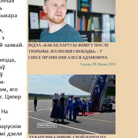
ончая
ь
жыхара
м,
 з
 заявай.
ВІДЭА «КАК БЕЛАРУСЫ ЖИВУТ ПОСЛЕ
ТЮРЬМЫ: ИЛЛЮЗИЯ СВОБОДЫ» - У
СПІСЕ ПРЭМІІ ІМЯ АЛЕСЯ АДАМОВІЧА
аецца,
Серада, 08 Ліпень 2026
аў
ў
м-
м, яго
г. Цяпер
 На
е
ларускім
мі дзеля
ЛУКАШЭНКА МЯНЯЕ СВОЙ НАРОД НА