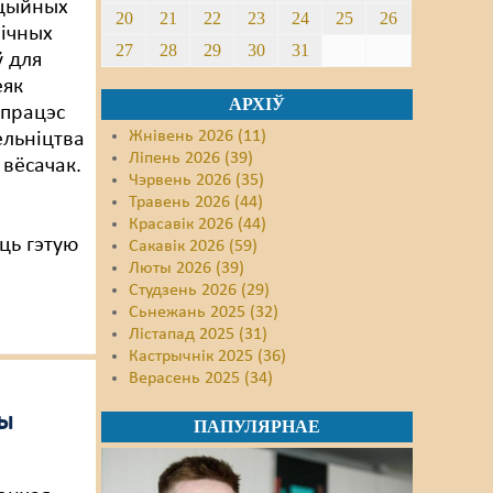
ацыйных
20
21
22
23
24
25
26
ічных
27
28
29
30
31
 для
еяк
АРХІЎ
 працэс
Жнівень 2026 (11)
ельніцтва
Ліпень 2026 (39)
 вёсачак.
Чэрвень 2026 (35)
Травень 2026 (44)
Красавік 2026 (44)
ць гэтую
Сакавік 2026 (59)
Люты 2026 (39)
Студзень 2026 (29)
Сьнежань 2025 (32)
Лістапад 2025 (31)
Кастрычнік 2025 (36)
Верасень 2025 (34)
ны
ПАПУЛЯРНАЕ