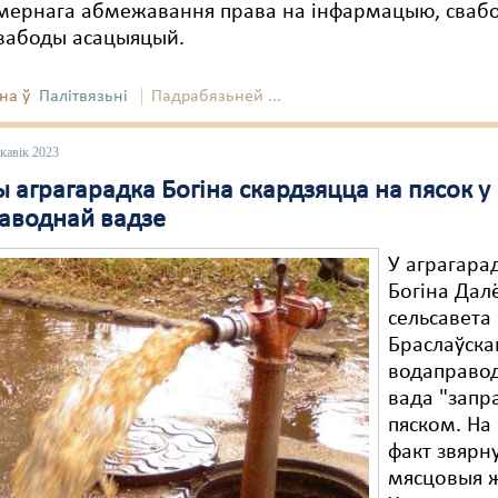
мернага абмежавання права на інфармацыю, сваб
свабоды асацыяцый.
на ў
Палітвязьні
Падрабязьней ...
кавік 2023
 аграгарадка Богіна скардзяцца на пясок у
аводнай вадзе
У аграгара
Богіна Дал
сельсавета
Браслаўска
водаправо
вада "запр
пяском. На
факт звярну
мясцовыя 