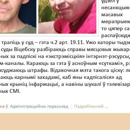
ўдзел у
несанкцыя
масавых
мерапрыем
то цяпер с
распаўсюд
трапіць у суд – гэта ч.2 арт. 19.11. Ужо каторы тыдз
суды Віцебску разбіраюць справы мясцовых жыхар
ых за падпіскі на «экстрэмісцкія» інтэрнэт-рэсурсы,
ам-каналы. Караюць за гэта ў асноўным «суткамі», р
суджаюць штрафы. Відавочная мэта такога ціску: 
аюць карнымі захадамі, каб яны «адпісаліся» ад
ых крыніц інфармацыі, а навіны шукалі ў тэлевіза
ных СМІ.
на ў
Адміністрацыйны перасьлед
Падрабязьней ...