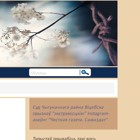
Суд Чыгуначнага раёна Віцебска
прызнаў “экстрэмісцкім” Instagram-
акаўнт “Честная газета. Самиздат”
Турыстаў прывабіць такі вось