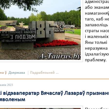
адміністр
або эканам
намаганняў
таго, каб н
запаволіць
страты нас
і маленькіх
Яны толькі
неразумна
ідэалагізую
праблему.
на ў
Дзяржава
Падрабязьней ...
кавік 2023
кі відэааператар Вячаслаў Лазараў прызна
няволеным