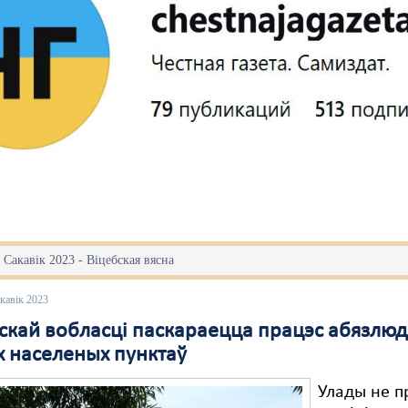
 Сакавік 2023 - Віцебская вясна
кавік 2023
бскай вобласці паскараецца працэс абязлю
х населеных пунктаў
Улады не 