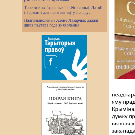
Трое новых "хросных" з Фінляндыі, Латвіі
і Германіі для палітвязняў у Беларусі
Палітзняволенай Алене Лазарчык дадалі
яшчэ паўтара года зняволення
неаднара
яму прад
Крымінал
думку п
вызначэн
заканада