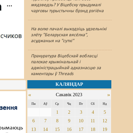
мядзведзь? У Віцебску прыдумалі
чарговы турыстычны брэнд рэгіёна
На волю пачалі выходзіць удзельнікі
злёту "Беларуская вясёлка",
асуджаныя на "суткі"
Пракуратура Віцебскай вобласці
палохае крымінальнай і
адміністрацыйнай адказнасцю за
каментары ў Threads
КАЛЯНДАР
«
»
Сакавік 2023
Пн
Аў
Ср
Чц
Пт
Сб
Нд
дзення
1
2
3
4
5
6
7
8
9
10
11
12
прымаюць
13
14
15
16
17
18
19