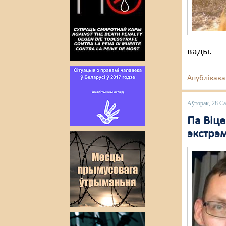
вады.
Апублікава
Аўторак, 28 Са
Па Віце
экстрэ