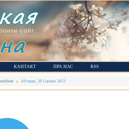
ская
на
рончы сайт
КАНТАКТ
ПРА НАС
RSS
алоўная
Аўторак, 28 Сакавік 2023