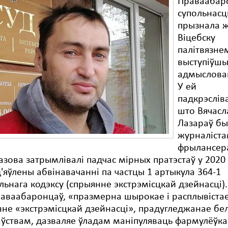
Праваабар
супольнасц
прызнала 
Віцебску
палітвязне
выступіўшы
адмысловай
У ей
падкрэслів
што Вячасл
Лазараў бы
журналіста
фрылансера
зова затрымлівалі падчас мірных пратэстаў у 2020 
'яўлены абвінавачанні па частцы 1 артыкула 364-1
ьнага кодэксу (спрыянне экстрэмісцкай дзейнасці).
раваабаронцаў, «празмерна шырокае і расплывіста
не «экстрэмісцкай дзейнасці», прадугледжанае бе
ўствам, дазваляе ўладам маніпуляваць фармулёўка