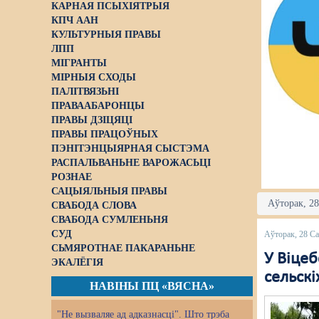
КАРНАЯ ПСЫХІЯТРЫЯ
КПЧ ААН
КУЛЬТУРНЫЯ ПРАВЫ
ЛПП
МІГРАНТЫ
МІРНЫЯ СХОДЫ
ПАЛІТВЯЗЬНІ
ПРАВААБАРОНЦЫ
ПРАВЫ ДЗІЦЯЦІ
ПРАВЫ ПРАЦОЎНЫХ
ПЭНІТЭНЦЫЯРНАЯ СЫСТЭМА
РАСПАЛЬВАНЬНЕ ВАРОЖАСЬЦІ
РОЗНАЕ
САЦЫЯЛЬНЫЯ ПРАВЫ
Аўторак, 28
СВАБОДА СЛОВА
СВАБОДА СУМЛЕНЬНЯ
СУД
Аўторак, 28 Са
СЬМЯРОТНАЕ ПАКАРАНЬНЕ
У Віце
ЭКАЛЁГІЯ
сельскі
НАВІНЫ ПЦ «ВЯСНА»
"Не вызваляе ад адказнасці". Што трэба