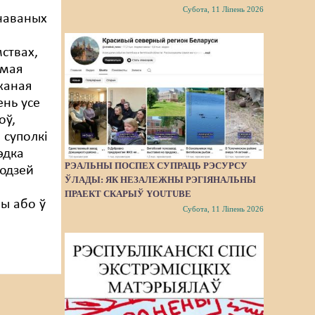
Субота, 11 Ліпень 2026
наваных
ствах,
амая
жаная
ень усе
оў,
 суполкі
эдка
РЭАЛЬНЫ ПОСПЕХ СУПРАЦЬ РЭСУРСУ
людзей
ЎЛАДЫ: ЯК НЕЗАЛЕЖНЫ РЭГІЯНАЛЬНЫ
ПРАЕКТ СКАРЫЎ YOUTUBE
ры або ў
Субота, 11 Ліпень 2026