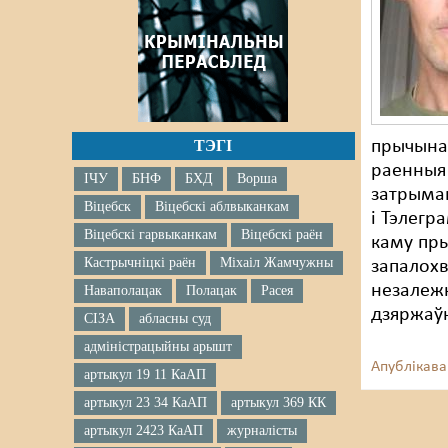
ТЭГІ
прычына 
раенныя 
ІЧУ
БНФ
БХД
Ворша
затрыман
Віцебск
Віцебскі аблвыканкам
і Тэлегр
Віцебскі гарвыканкам
Віцебскі раён
каму пры
Кастрычніцкі раён
Міхаіл Жамчужны
запалохв
незалежн
Наваполацак
Полацак
Расея
дзяржаў
СІЗА
абласны суд
адміністрацыйны арышт
Апублікава
артыкул 19 11 КаАП
артыкул 23 34 КаАП
артыкул 369 КК
артыкул 2423 КаАП
журналісты