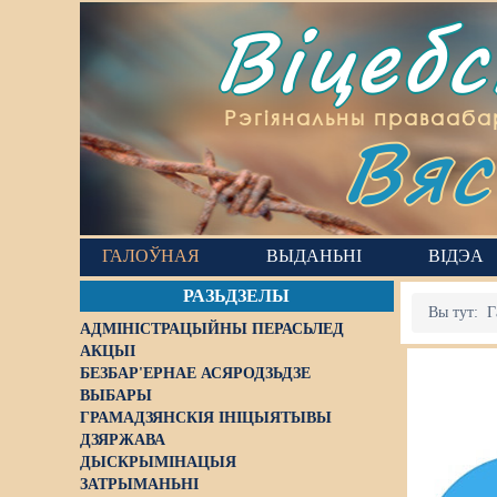
Віцеб
Вяс
Рэгіянальны правааба
ГАЛОЎНАЯ
ВЫДАНЬНІ
ВІДЭА
РАЗЬДЗЕЛЫ
Вы тут:
Г
АДМІНІСТРАЦЫЙНЫ ПЕРАСЬЛЕД
АКЦЫІ
БЕЗБАР'ЕРНАЕ АСЯРОДЗЬДЗЕ
ВЫБАРЫ
ГРАМАДЗЯНСКІЯ ІНІЦЫЯТЫВЫ
ДЗЯРЖАВА
ДЫСКРЫМІНАЦЫЯ
ЗАТРЫМАНЬНІ