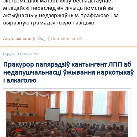
экстрэмісцкіх матэрыялаў беспадстаўнае, і
міліцэйскі пераслед ён лічыць помстай за
Свабода слова
актыўнасць у недзяржаўным прафсаюзе і за
выразную грамадзянскую пазіцыю.
Свабода сумленьня
Суд
Апублікавана ў
Суд
Падрабязьней ...
Сьмяротнае пакараньне
Серада, 01 Сакавік 2023
Экалёгія
Пракурор папярэдзіў кантынгент ЛПП аб
недапушчальнасці ўжывання наркотыкаў
Правы працоўных
і алкаголю
Сацыяльныя правы