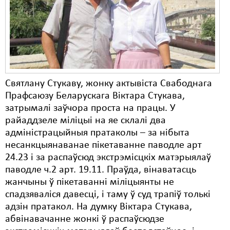
Карная псыхіятрыя
КПЧ ААН
Культурныя правы
ЛПП
Святлану Стукаву, жонку актывіста Свабоднага
Мігранты
Прафсаюзу Беларускага Віктара Стукава,
Мірныя сходы
затрымалі заўчора проста на працы. У
райаддзеле міліцыі на яе склалі два
Палітвязьні
адміністрацыйныя пратаколы – за нібыта
несанкцыянаванае пікетаванне паводле арт
Праваабаронцы
24.23 і за распаўсюд экстрэмісцкіх матэрыялаў
Правы дзіцяці
паводле ч.2 арт. 19.11. Праўда, вінаватасць
жанчыны ў пікетаванні міліцыянты не
Пэнітэнцыярная сыстэма
спадзяваліся давесці, і таму ў суд трапіў толькі
адзін пратакол. На думку Віктара Стукава,
Распальваньне варожасьці
абвінавачанне жонкі ў распаўсюдзе
Рознае