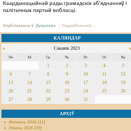
Каардынацыйнай рады грамадскіх аб'яднанняў і
палітычных партый вобласці.
Апублікавана ў
Дзяржава
Падрабязьней ...
КАЛЯНДАР
«
Сакавік 2023
Пн
Аў
Ср
Чц
Пт
Сб
Нд
1
2
3
4
5
6
7
8
9
10
11
12
13
14
15
16
17
18
19
20
21
22
23
24
25
26
27
28
29
30
31
АРХІЎ
Жнівень 2026 (11)
Ліпень 2026 (39)