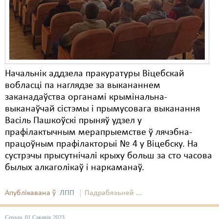
Начальнік аддзела пракуратуры Віцебскай
вобласці па наглядзе за выкананнем
заканадаўства органамі крымінальна-
выканаўчай сістэмы і прымусовага выканання
Васіль Пашкоўскі прыняў удзел у
прафілактычным мерапрыемстве ў лячэбна-
працоўным прафілакторыі № 4 у Віцебску. На
сустрэчы прысутнічалі крыху больш за сто часова
былых алкаголікаў і наркаманаў.
Апублікавана ў
ЛПП
Падрабязьней ...
Серада, 01 Сакавік 2023