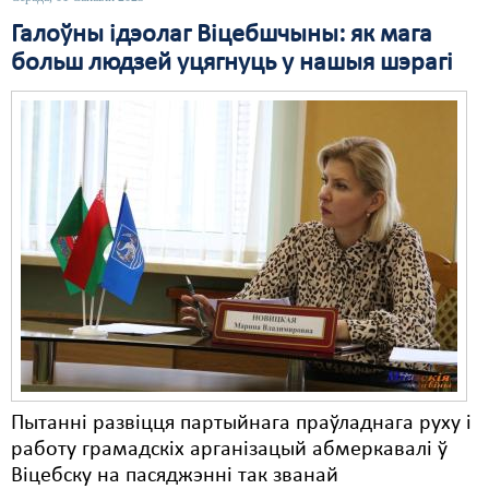
Галоўны ідэолаг Віцебшчыны: як мага
больш людзей уцягнуць у нашыя шэрагі
Пытанні развіцця партыйнага праўладнага руху і
работу грамадскіх арганізацый абмеркавалі ў
Віцебску на пасяджэнні так званай