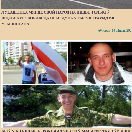
ЛУКАШЭНКА МЯНЯЕ СВОЙ НАРОД НА ІНШЫ: ТОЛЬКІ Ў
ВІЦЕБСКУЮ ВОБЛАСЦЬ ПРЫЕДУЦЬ 5 ТЫСЯЧ ГРАМАДЗЯН
УЗБЕКІСТАНА
Аўторак, 14 Ліпень 202
БЫЎ У АПАЗІЦЫІ, АДРОКСЯ АД ЯЕ, СТАЎ МАНАРХІСТАМ І ЎРЭШЦЕ