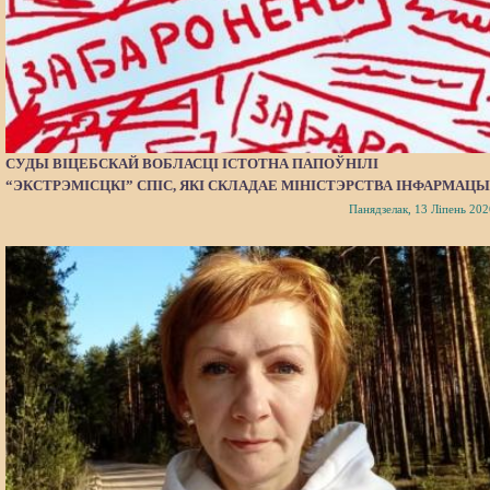
СУДЫ ВІЦЕБСКАЙ ВОБЛАСЦІ ІСТОТНА ПАПОЎНІЛІ
“ЭКСТРЭМІСЦКІ” СПІС, ЯКІ СКЛАДАЕ МІНІСТЭРСТВА ІНФАРМАЦЫ
Панядзелак, 13 Ліпень 202