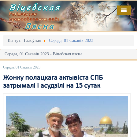
Віцебская
Рэгіянальны
праваабарончы сайт
Вясна
Галоўная
Выданьні
Адміністрацыйны перасьлед
Вы тут:
Галоўная
Серада, 01 Сакавік 2023
Відэа
Акцыі
Серада, 01 Сакавік 2023 - Віцебская вясна
Кантакт
Безбар'ернае асяродзьдзе
Серада, 01 Сакавік 2023
Пра нас
Выбары
Жонку полацкага актывіста СПБ
затрымалі і асудзілі на 15 сутак
RSS
Грамадзянскія ініцыятывы
Дзяржава
Дыскрымінацыя
Затрыманьні