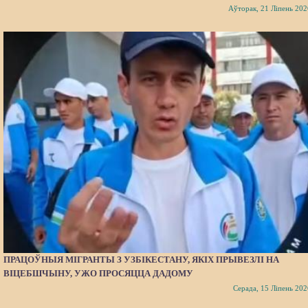
Аўторак, 21 Ліпень 202
ПРАЦОЎНЫЯ МІГРАНТЫ З УЗБІКЕСТАНУ, ЯКІХ ПРЫВЕЗЛІ НА
ВІЦЕБШЧЫНУ, УЖО ПРОСЯЦЦА ДАДОМУ
Серада, 15 Ліпень 202