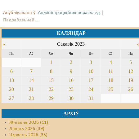
Апублікавана ў
Адміністрацыйны перасьлед
Падрабязьней ...
КАЛЯНДАР
«
Сакавік 2023
Пн
Аў
Ср
Чц
Пт
Сб
Нд
1
2
3
4
5
6
7
8
9
10
11
12
13
14
15
16
17
18
19
20
21
22
23
24
25
26
27
28
29
30
31
АРХІЎ
Жнівень 2026 (11)
Ліпень 2026 (39)
Чэрвень 2026 (35)