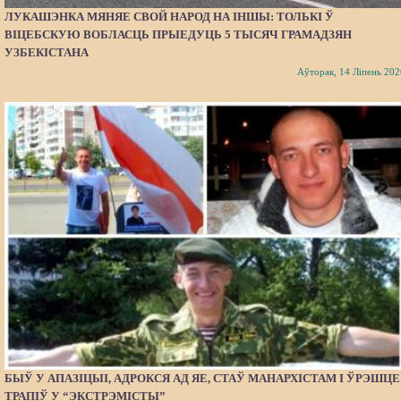
ЛУКАШЭНКА МЯНЯЕ СВОЙ НАРОД НА ІНШЫ: ТОЛЬКІ Ў
ВІЦЕБСКУЮ ВОБЛАСЦЬ ПРЫЕДУЦЬ 5 ТЫСЯЧ ГРАМАДЗЯН
УЗБЕКІСТАНА
Аўторак, 14 Ліпень 202
БЫЎ У АПАЗІЦЫІ, АДРОКСЯ АД ЯЕ, СТАЎ МАНАРХІСТАМ І ЎРЭШЦЕ
ТРАПІЎ У “ЭКСТРЭМІСТЫ”