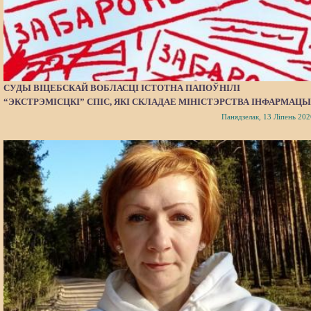
СУДЫ ВІЦЕБСКАЙ ВОБЛАСЦІ ІСТОТНА ПАПОЎНІЛІ
“ЭКСТРЭМІСЦКІ” СПІС, ЯКІ СКЛАДАЕ МІНІСТЭРСТВА ІНФАРМАЦЫ
Панядзелак, 13 Ліпень 202