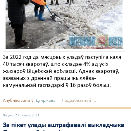
Карная псыхіятрыя
КПЧ ААН
Культурныя правы
ЛПП
Мігранты
За 2022 год да мясцовых уладаў паступіла каля
Мірныя сходы
40 тысяч зваротаў, што складае 4% ад усіх
жыхароў Віцебскай вобласці. Аднак зваротаў,
Палітвязьні
звязаных з дрэннай працы жыллёва-
Праваабаронцы
камунальнай гаспадаркі ў 16 разоў больш.
Правы дзіцяці
Апублікавана ў
Дзяржава
Падрабязьней ...
Пэнітэнцыярная сыстэма
Чацвер, 23 Сакавік 2023
Распальваньне варожасьці
За пікет улады аштрафавалі выкладчыка
Рознае