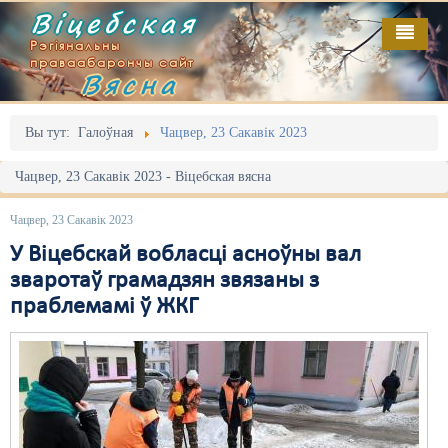
Віцебская
Рэгіянальны
праваабарончы сайт
Вясна
Галоўная
Выданьні
Адміністрацыйны перасьлед
Вы тут:
Галоўная
Чацвер, 23 Сакавік 2023
Відэа
Акцыі
Чацвер, 23 Сакавік 2023 - Віцебская вясна
Кантакт
Безбар'ернае асяродзьдзе
Чацвер, 23 Сакавік 2023
Пра нас
Выбары
У Віцебскай вобласці асноўны вал
зваротаў грамадзян звязаны з
RSS
Грамадзянскія ініцыятывы
праблемамі ў ЖКГ
Дзяржава
Дыскрымінацыя
Затрыманьні