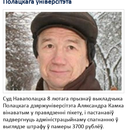
Полацкага ўніверсітэта
Свабода слова
Свабода сумленьня
Суд
Сьмяротнае пакараньне
Экалёгія
Правы працоўных
Сацыяльныя правы
Суд Наваполацка 8 лютага прызнаў выкладчыка
Полацкага дзяржуніверсітэта Аляксандра Камка
вінаватым у правядзенні пікету, і пастанавіў
падвергнуць адміністрацыйнаму спагнанню ў
выглядзе штрафу ў памеры 3700 рублёў.