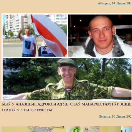
Аўторак, 14 Ліпень 202
БЫЎ У АПАЗІЦЫІ, АДРОКСЯ АД ЯЕ, СТАЎ МАНАРХІСТАМ І ЎРЭШЦЕ
ТРАПІЎ У “ЭКСТРЭМІСТЫ”
Пятніца, 10 Ліпень 202