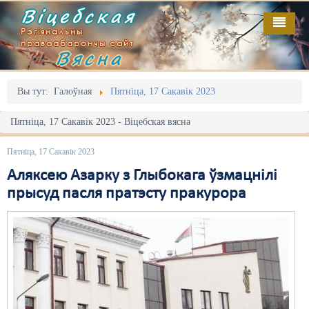
Віцебская
Рэгіянальны
праваабарончы сайт
Вясна
Галоўная
Выданьні
Адміністрацыйны перасьлед
Вы тут:
Галоўная
Пятніца, 17 Сакавік 2023
Відэа
Акцыі
Пятніца, 17 Сакавік 2023 - Віцебская вясна
Кантакт
Безбар'ернае асяродзьдзе
Пятніца, 17 Сакавік 2023
Пра нас
Выбары
Аляксею Азарку з Глыбокага ўзмацнілі
прысуд пасля пратэсту пракурора
RSS
Грамадзянскія ініцыятывы
Дзяржава
Дыскрымінацыя
Затрыманьні