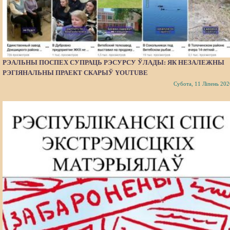
РЭАЛЬНЫ ПОСПЕХ СУПРАЦЬ РЭСУРСУ ЎЛАДЫ: ЯК НЕЗАЛЕЖНЫ
РЭГІЯНАЛЬНЫ ПРАЕКТ СКАРЫЎ YOUTUBE
Субота, 11 Ліпень 202