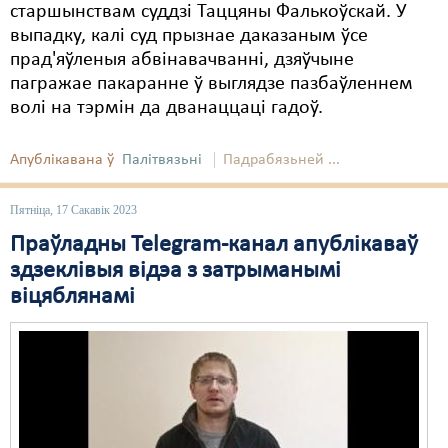
старшынствам суддзі Таццяны Фалькоўскай. У
выпадку, калі суд прызнае даказаным ўсе
прад'яўленыя абвінавачванні, дзяўчыне
пагражае пакаранне ў выглядзе пазбаўленнем
волі на тэрмін да дванаццаці гадоў.
Апублікавана ў
Палітвязьні
Падрабязьней ...
Пятніца, 17 Сакавік 2023
Праўладны Telegram-канал апублікаваў
здзеклівыя відэа з затрыманымі
віцяблянамі