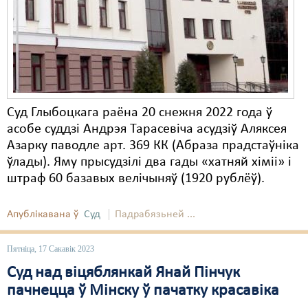
Карная псыхіятрыя
КПЧ ААН
Культурныя правы
ЛПП
Суд Глыбоцкага раёна 20 снежня 2022 года ў
Мігранты
асобе суддзі Андрэя Тарасевіча асудзіў Аляксея
Мірныя сходы
Азарку паводле арт. 369 КК (Абраза прадстаўніка
ўлады). Яму прысудзілі два гады «хатняй хіміі» і
Палітвязьні
штраф 60 базавых велічыняў (1920 рублёў).
Праваабаронцы
Апублікавана ў
Суд
Падрабязьней ...
Правы дзіцяці
Пэнітэнцыярная сыстэма
Пятніца, 17 Сакавік 2023
Суд над віцяблянкай Янай Пінчук
Распальваньне варожасьці
пачнецца ў Мінску ў пачатку красавіка
Рознае