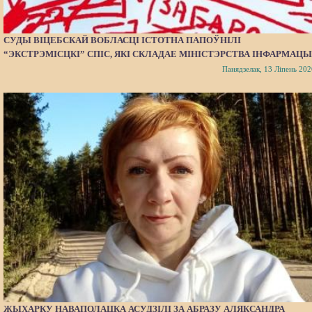
СУДЫ ВІЦЕБСКАЙ ВОБЛАСЦІ ІСТОТНА ПАПОЎНІЛІ
“ЭКСТРЭМІСЦКІ” СПІС, ЯКІ СКЛАДАЕ МІНІСТЭРСТВА ІНФАРМАЦЫ
Панядзелак, 13 Ліпень 202
ЖЫХАРКУ НАВАПОЛАЦКА АСУДЗІЛІ ЗА АБРАЗУ АЛЯКСАНДРА