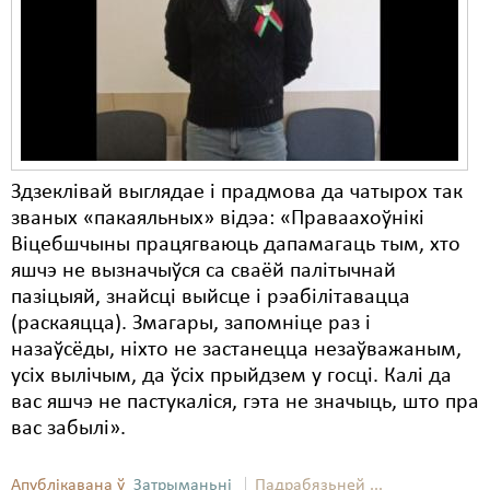
Здзеклівай выглядае і прадмова да чатырох так
званых «пакаяльных» відэа: «Праваахоўнікі
Віцебшчыны працягваюць дапамагаць тым, хто
яшчэ не вызначыўся са сваёй палітычнай
пазіцыяй, знайсці выйсце і рэабілітавацца
(раскаяцца). Змагары, запомніце раз і
назаўсёды, ніхто не застанецца незаўважаным,
усіх вылічым, да ўсіх прыйдзем у госці. Калі да
вас яшчэ не пастукаліся, гэта не значыць, што пра
вас забылі».
Апублікавана ў
Затрыманьні
Падрабязьней ...