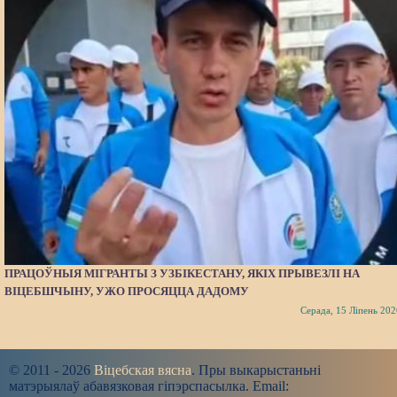
ПРАЦОЎНЫЯ МІГРАНТЫ З УЗБІКЕСТАНУ, ЯКІХ ПРЫВЕЗЛІ НА
ВІЦЕБШЧЫНУ, УЖО ПРОСЯЦЦА ДАДОМУ
Серада, 15 Ліпень 202
© 2011 - 2026
Віцебская вясна
. Пры выкарыстаньні
матэрыялаў абавязковая гіпэрспасылка. Email: