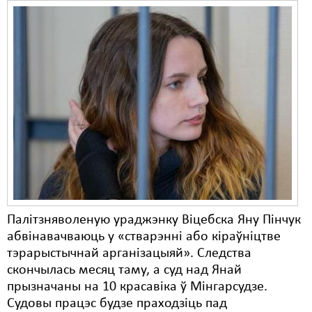
Свабода слова
Свабода сумленьня
Суд
Сьмяротнае пакараньне
Экалёгія
Правы працоўных
Сацыяльныя правы
Палітзняволеную ураджэнку Віцебска Яну Пінчук
абвінавачваюць у «стварэнні або кіраўніцтве
тэрарыстычнай арганізацыяй». Следства
скончылась месяц таму, а суд над Янай
прызначаны на 10 красавіка ў Мінгарсудзе.
Судовы працэс будзе праходзіць пад