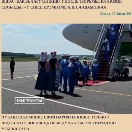
ВІДЭА «КАК БЕЛАРУСЫ ЖИВУТ ПОСЛЕ ТЮРЬМЫ: ИЛЛЮЗИЯ
СВОБОДЫ» - У СПІСЕ ПРЭМІІ ІМЯ АЛЕСЯ АДАМОВІЧА
Серада, 08 Ліпень 202
ЛУКАШЭНКА МЯНЯЕ СВОЙ НАРОД НА ІНШЫ: ТОЛЬКІ Ў
ВІЦЕБСКУЮ ВОБЛАСЦЬ ПРЫЕДУЦЬ 5 ТЫСЯЧ ГРАМАДЗЯН
УЗБЕКІСТАНА