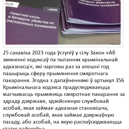
Карная псыхіятрыя
КПЧ ААН
Культурныя правы
ЛПП
Мігранты
25 сакавіка 2023 года ўступіў у сілу Закон «Аб
Мірныя сходы
змяненні кодэксаў па пытаннях крымінальнай
адказнасці», які чарговы раз за апошні год
Палітвязьні
пашырыць сферу прымянення смяротнага
пакарання. Згодна з дапаўненнямі ў артыкул 356
Праваабаронцы
Крымінальнага кодэкса прадугледжваецца
Правы дзіцяці
магчымасць прымяняць смяротнае пакаранне за
здраду дзяржаве, здзейсненую службовай
Пэнітэнцыярная сыстэма
асобай, якая займае адказнае становішча,
службовай асобай, якая займае дзяржаўную
Распальваньне варожасьці
пасаду, або асобай, на якую распаўсюджваецца
Рознае