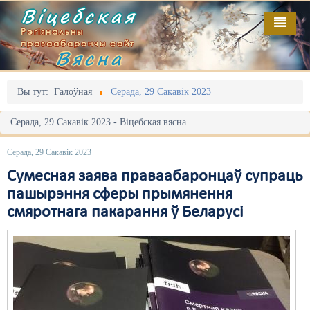
Віцебская
Рэгіянальны
праваабарончы сайт
Вясна
Галоўная
Выданьні
Адміністрацыйны перасьлед
Вы тут:
Галоўная
Серада, 29 Сакавік 2023
Відэа
Акцыі
Серада, 29 Сакавік 2023 - Віцебская вясна
Кантакт
Безбар'ернае асяродзьдзе
Серада, 29 Сакавік 2023
Пра нас
Выбары
Сумесная заява праваабаронцаў супраць
пашырэння сферы прымянення
RSS
Грамадзянскія ініцыятывы
смяротнага пакарання ў Беларусі
Дзяржава
Дыскрымінацыя
Затрыманьні