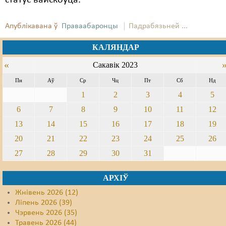
статус вайскоўца.
Свабода слова
Апублікавана ў
Праваабаронцы
Падрабязьней ...
Свабода сумленьня
КАЛЯНДАР
Суд
«
Сакавік 2023
Сьмяротнае пакараньне
Пн
Аў
Ср
Чц
Пт
Сб
Нд
1
2
3
4
5
Экалёгія
6
7
8
9
10
11
12
Правы працоўных
13
14
15
16
17
18
19
Сацыяльныя правы
20
21
22
23
24
25
26
27
28
29
30
31
АРХІЎ
Жнівень 2026 (12)
Ліпень 2026 (39)
Чэрвень 2026 (35)
Травень 2026 (44)