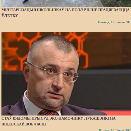
МІЛІТАРЫЗАЦЫЯ ШКОЛЬНІКАЎ НА ПОЛАЧЧЫНЕ ПРАЦЯГВАЕЦЦА 
ЎЛЕТКУ
Пятніца, 17 Ліпень 202
СТАЎ ВЯДОМЫ ПРЫСУД ЭКС-ПАМОЧНІКУ ЛУКАШЭНКІ ПА
ВІЦЕБСКАЙ ВОБЛАСЦІ
Чацвер, 16 Ліпень 202