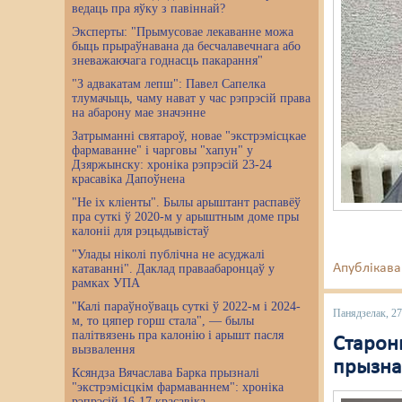
ведаць пра яўку з павіннай?
Эксперты: "Прымусовае лекаванне можа
быць прыраўнавана да бесчалавечнага або
зневажаючага годнасць пакарання"
"З адвакатам лепш": Павел Сапелка
тлумачыць, чаму нават у час рэпрэсій права
на абарону мае значэнне
Затрыманні святароў, новае "экстрэмісцкае
фармаванне" і чарговы "хапун" у
Дзяржынску: хроніка рэпрэсій 23-24
красавіка Дапоўнена
"Не іх кліенты". Былы арыштант распавёў
пра суткі ў 2020-м у арыштным доме пры
калоніі для рэцыдывістаў
"Улады ніколі публічна не асуджалі
Апублікава
катаванні". Даклад праваабаронцаў у
рамках УПА
"Калі параўноўваць суткі ў 2022-м і 2024-
Панядзелак, 27
м, то цяпер горш стала", — былы
палітвязень пра калонію і арышт пасля
Старон
вызвалення
прызнал
Ксяндза Вячаслава Барка прызналі
"экстрэмісцкім фармаваннем": хроніка
рэпрэсій 16-17 красавіка