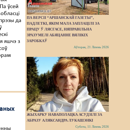
 Па ўсей
вобласці
ПА ВЕРСІІ “АРШАНСКАЙ ГАЗЕТЫ”,
прэзы да
ПАДЛЕТКІ, ЯКІМ МАЛА ЗАПЛАЦІЛІ ЗА
ў
ПРАЦУ Ў ЛЯСГАСЕ, НЯПРАВІЛЬНА
ескі
ЗРАЗУМЕЛІ АБЯЦАННЕ ВЯЛІКІХ
ЗАРОБКАЎ
я яшчэ з
Аўторак, 21 Ліпень 2026
соў
орам
жаных
ЖЫХАРКУ НАВАПОЛАЦКА АСУДЗІЛІ ЗА
АБРАЗУ АЛЯКСАНДРА ЛУКАШЭНКІ
Субота, 11 Ліпень 2026
ённы