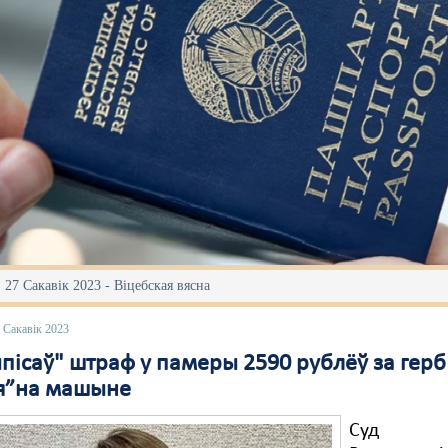
 27 Сакавік 2023 - Віцебская вясна
 Сакавік 2023
пісаў" штраф у памеры 2590 рублёў за герб
я”на машыне
Суд