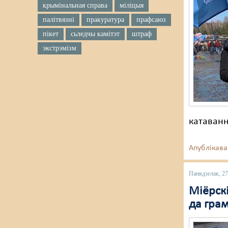
крымінальная справа
міліцыя
палітвязні
пракуратура
прафсаюз
пікет
сьледчы камітэт
штраф
экстрэмізм
катаванн
Апублікава
Панядзелак, 27
Міёрск
да грам