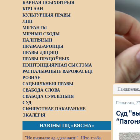
КАРНАЯ ПСЫХІЯТРЫЯ
КПЧ ААН
КУЛЬТУРНЫЯ ПРАВЫ
ЛПП
МІГРАНТЫ
МІРНЫЯ СХОДЫ
ПАЛІТВЯЗЬНІ
ПРАВААБАРОНЦЫ
ПРАВЫ ДЗІЦЯЦІ
ПРАВЫ ПРАЦОЎНЫХ
ПЭНІТЭНЦЫЯРНАЯ СЫСТЭМА
РАСПАЛЬВАНЬНЕ ВАРОЖАСЬЦІ
РОЗНАЕ
САЦЫЯЛЬНЫЯ ПРАВЫ
Панядзелак,
СВАБОДА СЛОВА
СВАБОДА СУМЛЕНЬНЯ
СУД
Панядзелак, 27
СЬМЯРОТНАЕ ПАКАРАНЬНЕ
Суд "вы
ЭКАЛЁГІЯ
“Пагон
НАВІНЫ ПЦ «ВЯСНА»
"Не вызваляе ад адказнасці". Што трэба