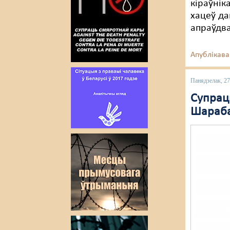
кіраўнік
хацеў да
апраўдва
Апублікава
Панядзелак, 27
Супрац
Шараба