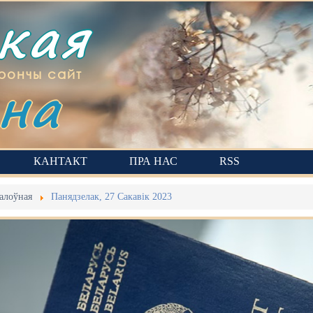
ская
на
рончы сайт
КАНТАКТ
ПРА НАС
RSS
алоўная
Панядзелак, 27 Сакавік 2023