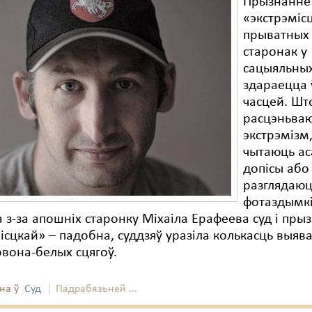
Прызнанне
«экстрэміс
прыватных
старонак у
сацыяльных
здараецца 
часцей. Шт
расцэньваю
экстрэмізм,
чытаюць ас
допісы або
разглядаю
фотаздымк
 з-за апошніх старонку Міхаіла Ерафеева суд і пры
ісцкай» – падобна, суддзяў уразіла колькасць выява
рвона-белых сцягоў.
на ў
Суд
Падрабязьней ...