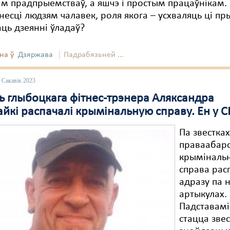
ам прадпрыемстваў, а яшчэ і простым працаўнікам.
несці людзям чалавек, роля якога – усхваляць ці пр
ць дзеянні ўладаў?
на ў
Дзяржава
Падрабязьней ...
 Сакавік 2023
ь глыбоцкага фітнес-трэнера Аляксандра
йкі распачалі крымінальную справу. Ен у С
Па звестка
праваабар
крыміналь
справа рас
адразу па 
артыкулах.
Падставамі
стацца звес