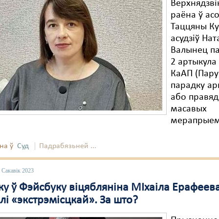
Верхнядзві
раёна ў ас
Таццяны Ку
асудзіў На
Валынец па
2 артыкула
КаАП (Пар
парадку ар
або правяд
масавых
мерапрыем
на ў
Суд
Падрабязьней ...
 Сакавік 2023
ку ў Фэйсбуку віцябляніна МІхаіла Ерафеев
і «экстрэмісцкай». За што?