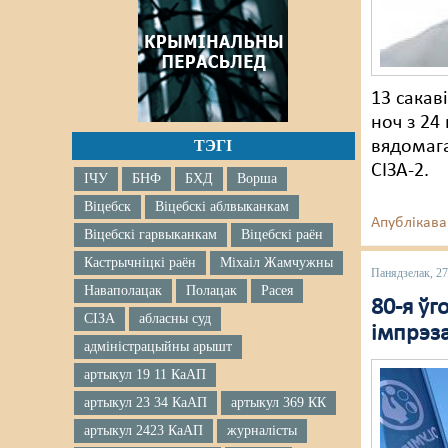
13 сакав
ноч з 24
ТЭГІ
вядомага
СІЗА-2.
ІЧУ
БНФ
БХД
Ворша
Віцебск
Віцебскі аблвыканкам
Апублікава
Віцебскі гарвыканкам
Віцебскі раён
Кастрычніцкі раён
Міхаіл Жамчужны
Панядзелак, 27
Наваполацак
Полацак
Расея
80-я ўг
СІЗА
абласны суд
імпрэз
адміністрацыйны арышт
артыкул 19 11 КаАП
артыкул 23 34 КаАП
артыкул 369 КК
артыкул 2423 КаАП
журналісты