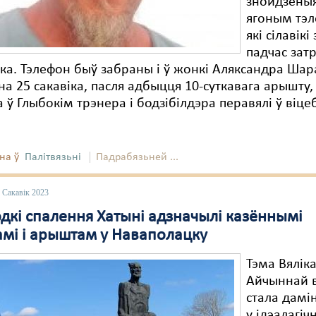
знойдзеныя
ягоным тэл
які сілавікі
падчас за
іка. Тэлефон быў забраны і ў жонкі Аляксандра Шар
 на 25 сакавіка, пасля адбыцця 10-суткавага арышту,
 ў Глыбокім трэнера і бодзібілдэра перавялі ў віцеб
на ў
Палітвязьні
Падрабязьней ...
 Сакавік 2023
одкі спалення Хатыні адзначылі казённымі
амі і арыштам у Наваполацку
Тэма Вялік
Айчыннай 
стала дамі
у ідэалагіч