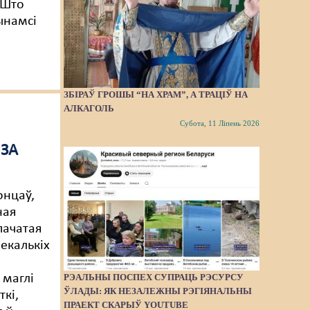
 Што
ынамсі
ЗБІРАЎ ГРОШЫ “НА ХРАМ”, А ТРАЦІЎ НА
АЛКАГОЛЬ
Субота, 11 Ліпень 2026
ІЗА
х
онцаў,
ная
пачатая
некалькіх
РЭАЛЬНЫ ПОСПЕХ СУПРАЦЬ РЭСУРСУ
 маглі
ЎЛАДЫ: ЯК НЕЗАЛЕЖНЫ РЭГІЯНАЛЬНЫ
ткі,
ПРАЕКТ СКАРЫЎ YOUTUBE