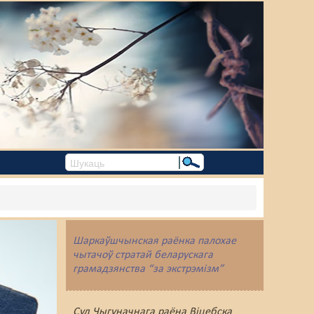
Шаркаўшчынская раёнка палохае
чытачоў стратай беларускага
грамадзянства “за экстрэмізм”
Суд Чыгуначнага раёна Віцебска