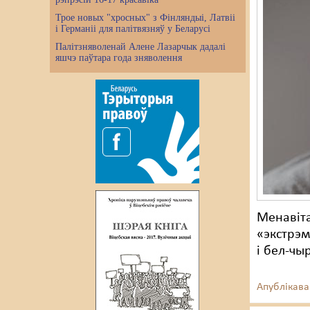
Трое новых "хросных" з Фінляндыі, Латвіі
і Германіі для палітвязняў у Беларусі
Палітзняволенай Алене Лазарчык дадалі
яшчэ паўтара года зняволення
Менавіта
«экстрэм
і бел-чы
Апублікава