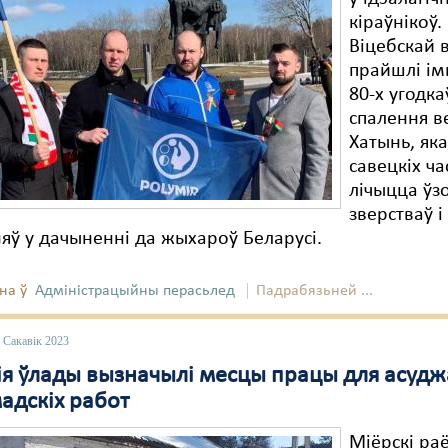
кіраўнікоў.
Віцебскай 
прайшлі ім
80-х угодка
спалення в
Хатынь, яка
савецкіх ча
лічыцца ўз
зверстваў і
яў у дачыненні да жыхароў Беларусі.
на ў
Адміністрацыйны перасьлед
Падрабязьней ...
 Сакавік 2023
ія ўлады вызначылі месцы працы для асуд
адскіх работ
Міёрскі ра