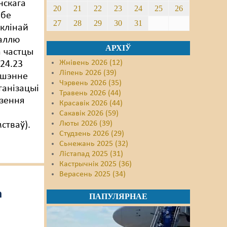
нскага
20
21
22
23
24
25
26
обе
27
28
29
30
31
клінай
таллю
АРХІЎ
 частцы
Жнівень 2026 (12)
 24.23
Ліпень 2026 (39)
ушэнне
Чэрвень 2026 (35)
ганізацыі
Травень 2026 (44)
зення
Красавік 2026 (44)
Сакавік 2026 (59)
Люты 2026 (39)
стваў).
Студзень 2026 (29)
Сьнежань 2025 (32)
Лістапад 2025 (31)
Кастрычнік 2025 (36)
Верасень 2025 (34)
а
ПАПУЛЯРНАЕ