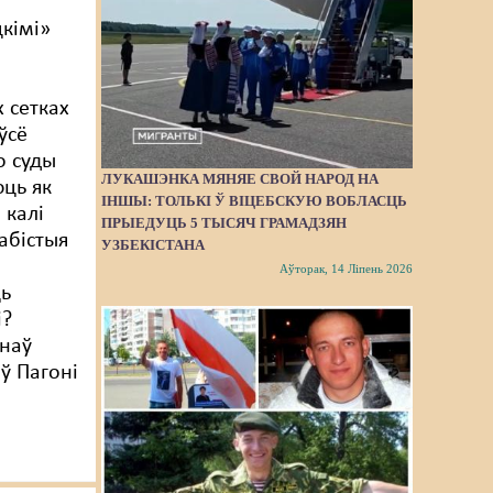
цкімі»
 сетках
ўсё
о суды
ЛУКАШЭНКА МЯНЯЕ СВОЙ НАРОД НА
ць як
ІНШЫ: ТОЛЬКІ Ў ВІЦЕБСКУЮ ВОБЛАСЦЬ
 калі
ПРЫЕДУЦЬ 5 ТЫСЯЧ ГРАМАДЗЯН
абістыя
УЗБЕКІСТАНА
Аўторак, 14 Ліпень 2026
ць
і?
знаў
ў Пагоні