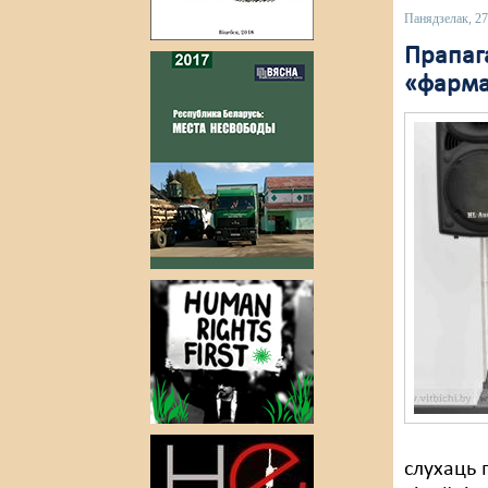
Панядзелак, 27
Прапага
«фарма
слухаць 