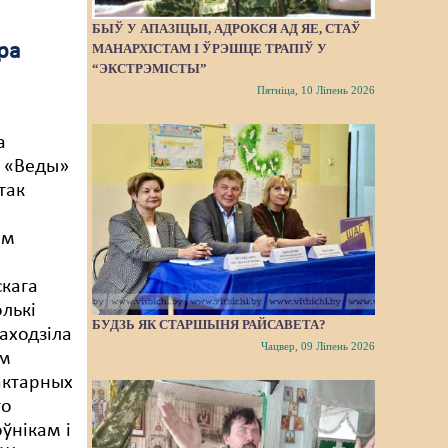
БЫЎ У АПАЗІЦЫІ, АДРОКСЯ АД ЯЕ, СТАЎ
ра
МАНАРХІСТАМ І ЎРЭШЦЕ ТРАПІЎ У
“ЭКСТРЭМІСТЫ”
Пятніца, 10 Ліпень 2026
а
а «Веды»
 так
ым
кага
олькі
БУДЗЬ ЯК СТАРШЫНЯ РАЙСАВЕТА?
раходзіла
Чацвер, 09 Ліпень 2026
ім
актарных
то
ўнікам і