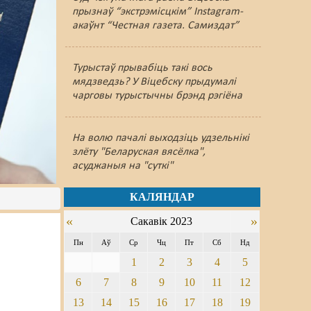
прызнаў “экстрэмісцкім” Instagram-
акаўнт “Честная газета. Самиздат”
Турыстаў прывабіць такі вось
мядзведзь? У Віцебску прыдумалі
чарговы турыстычны брэнд рэгіёна
На волю пачалі выходзіць удзельнікі
злёту "Беларуская вясёлка",
асуджаныя на "суткі"
КАЛЯНДАР
«
»
Сакавік 2023
Пн
Аў
Ср
Чц
Пт
Сб
Нд
1
2
3
4
5
6
7
8
9
10
11
12
13
14
15
16
17
18
19