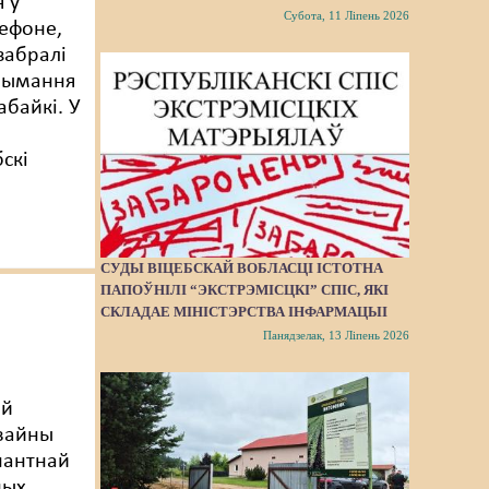
 ў
Субота, 11 Ліпень 2026
ефоне,
 забралі
трымання
абайкі. У
скі
СУДЫ ВІЦЕБСКАЙ ВОБЛАСЦІ ІСТОТНА
ПАПОЎНІЛІ “ЭКСТРЭМІСЦКІ” СПІС, ЯКІ
СКЛАДАЕ МІНІСТЭРСТВА ІНФАРМАЦЫІ
Панядзелак, 13 Ліпень 2026
ай
вайны
нантнай
ных