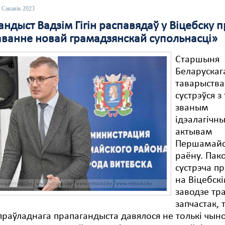
 Сакавік 2023
ндыст Вадзім Гігін распавядаў у Віцебску п
ванне новай грамадзянскай супольнасці»
Старшыня
Беларускаг
таварыств
сустрэўся з
званым
ідэалагічн
актывам
Першамайс
раёну. Пак
сустрэча п
на Віцебск
заводзе тр
запчастак, 
праўладнага прапагандыста давялося не толькі чыно