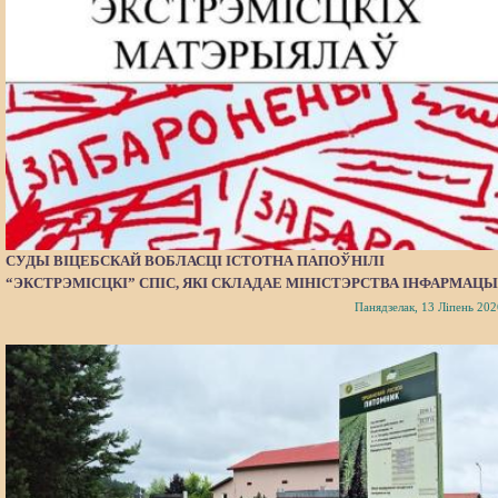
СУДЫ ВІЦЕБСКАЙ ВОБЛАСЦІ ІСТОТНА ПАПОЎНІЛІ
“ЭКСТРЭМІСЦКІ” СПІС, ЯКІ СКЛАДАЕ МІНІСТЭРСТВА ІНФАРМАЦЫ
Панядзелак, 13 Ліпень 202