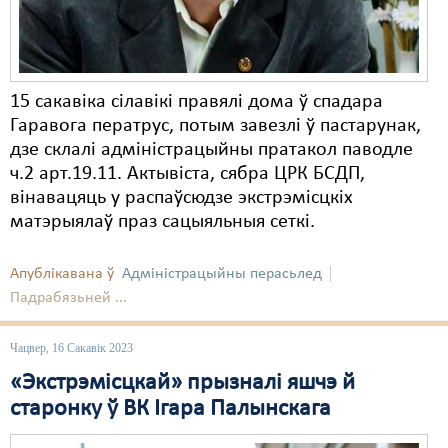
15 сакавіка сілавікі правялі дома ў спадара
Гаравога ператрус, потым завезлі ў пастарунак,
дзе склалі адміністрацыйны пратакол паводле
ч.2 арт.19.11. Актывіста, сябра ЦРК БСДП,
вінавацяць у распаўсюдзе экстрэмісцкіх
матэрыялаў праз сацыяльныя сеткі.
Апублікавана ў
Адміністрацыйны перасьлед
Падрабязьней ...
Чацвер, 16 Сакавік 2023
«Экстрэмісцкай» прызналі яшчэ й
старонку ў ВК Ігара Палынскага