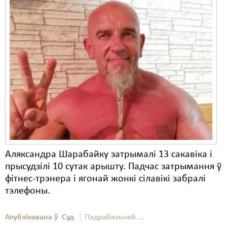
Аляксандра Шарабайку затрымалі 13 сакавіка і
прысудзілі 10 сутак арышту. Падчас затрымання ў
фітнес-трэнера і ягонай жонкі сілавікі забралі
тэлефоны.
Апублікавана ў
Суд
Падрабязьней ...