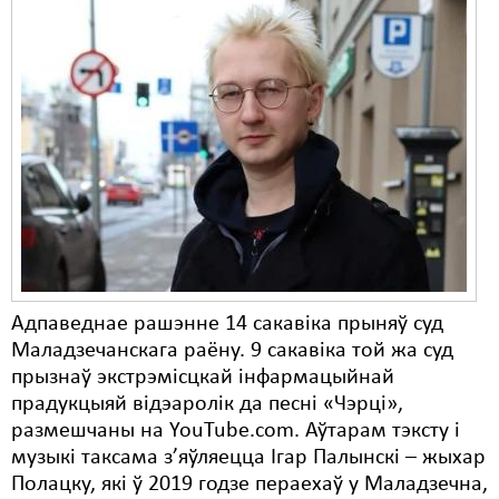
Адпаведнае рашэнне 14 сакавіка прыняў суд
Маладзечанскага раёну. 9 сакавіка той жа суд
прызнаў экстрэмісцкай інфармацыйнай
прадукцыяй відэаролік да песні «Чэрці»,
размешчаны на YouTube.com. Аўтарам тэксту і
музыкі таксама з’яўляецца Ігар Палынскі – жыхар
Полацку, які ў 2019 годзе пераехаў у Маладзечна,