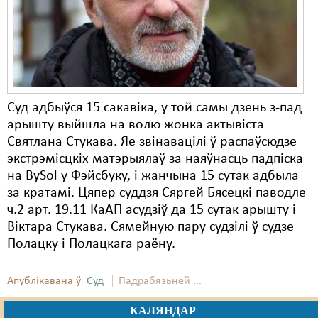
Суд адбыўся 15 сакавіка, у той самы дзень з-пад
арышту выйшла на волю жонка актывіста
Святлана Стукава. Яе звінавацілі ў распаўсюдзе
экстрэмісцкіх матэрыялаў за наяўнасць падпіска
на BySol у Фэйсбуку, і жанчына 15 сутак адбыла
за кратамі. Цяпер суддзя Сяргей Бясецкі паводле
ч.2 арт. 19.11 КаАП асудзіў да 15 сутак арышту і
Віктара Стукава. Сямейную пару судзілі ў судзе
Полацку і Полацкага раёну.
Апублікавана ў
Суд
Падрабязьней ...
КАЛЯНДАР