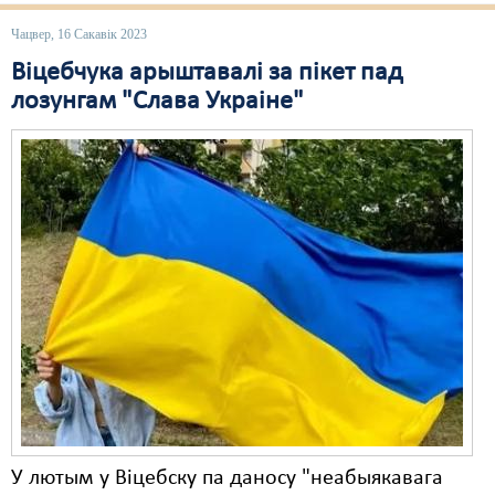
Чацвер, 16 Сакавік 2023
Віцебчука арыштавалі за пікет пад
лозунгам "Слава Украіне"
У лютым у Віцебску па даносу "неабыякавага