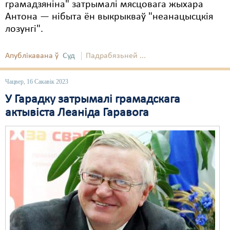
грамадзяніна" затрымалі мясцовага жыхара
Антона — нібыта ён выкрыкваў "неанацысцкія
лозунгі".
Апублікавана ў
Суд
Падрабязьней ...
Чацвер, 16 Сакавік 2023
У Гарадку затрымалі грамадскага
актывіста Леаніда Гаравога