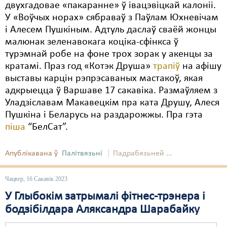
двухгадовае «пакаранне» ў івацэвіцкай калоніі.
У «Воўчых норах» сябраваў з Паўлам Юхневічам
і Алесем Пушкіным. Адтуль даслаў сваёй жонцы
малюнак зеленавокага коціка-сфінкса ў
турэмнай робе на фоне трох зорак у акенцы за
кратамі. Праз год «Котэк Друша»
трапіў
на афішу
выставы карцін рэпрэсаваных мастакоў, якая
адкрыецца ў Варшаве 17 сакавіка. Размаўляем з
Уладзіславам Макавецкім пра ката Друшу, Алеся
Пушкіна і Беларусь на раздарожжы. Пра гэта
піша
“БелСат”.
Апублікавана ў
Палітвязьні
Падрабязьней ...
Чацвер, 16 Сакавік 2023
У Глыбокім затрымалі фітнес-трэнера і
бодзібілдара Аляксандра Шарабайку