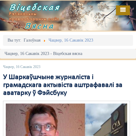
Віцебская
Рэгіянальны
праваабарончы сайт
Вясна
Галоўная
Выданьні
Адміністрацыйны перасьлед
Вы тут:
Галоўная
Чацвер, 16 Сакавік 2023
Відэа
Акцыі
Чацвер, 16 Сакавік 2023 - Віцебская вясна
Кантакт
Безбар'ернае асяродзьдзе
Чацвер, 16 Сакавік 2023
Пра нас
Выбары
У Шаркаўшчыне журналіста і
грамадскага актывіста аштрафавалі за
RSS
Грамадзянскія ініцыятывы
аватарку ў Фэйсбуку
Дзяржава
Дыскрымінацыя
Затрыманьні