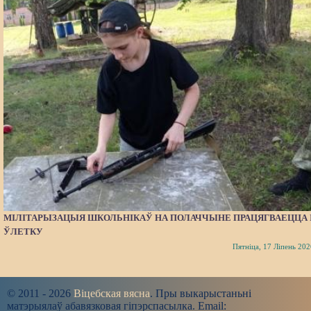
МІЛІТАРЫЗАЦЫЯ ШКОЛЬНІКАЎ НА ПОЛАЧЧЫНЕ ПРАЦЯГВАЕЦЦА 
ЎЛЕТКУ
Пятніца, 17 Ліпень 202
© 2011 - 2026
Віцебская вясна
. Пры выкарыстаньні
матэрыялаў абавязковая гіпэрспасылка. Email: