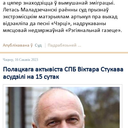
а цяпер знаходзіцца ў вымушанай эміграцыі.
Летась Маладзечанскі раённы суд прызнаў
экстрэмісцкім матэрыялам артыкул пра выхад
відэакліпа да песні «Чэрці», надрукаваны
мясцовай недзяржаўнай «Рэгіянальнай газеце».
Апублікавана ў
Суд
Падрабязьней ...
Чацвер, 16 Сакавік 2023
Полацкага актывіста СПБ Віктара Стукава
асудзілі на 15 сутак