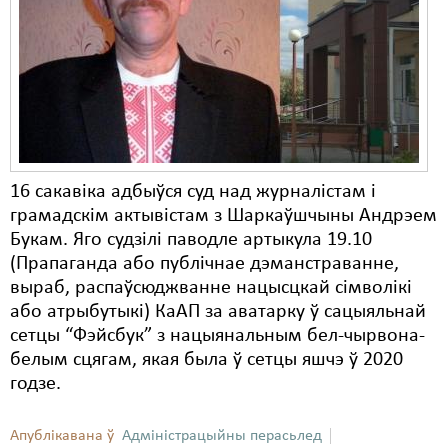
Карная псыхіятрыя
КПЧ ААН
Культурныя правы
ЛПП
Мігранты
16 сакавіка адбыўся суд над журналістам і
Мірныя сходы
грамадскім актывістам з Шаркаўшчыны Андрэем
Букам. Яго судзілі паводле артыкула 19.10
Палітвязьні
(Прапаганда або публічнае дэманстраванне,
Праваабаронцы
выраб, распаўсюджванне нацысцкай сімволікі
або атрыбутыкі) КаАП за аватарку ў сацыяльнай
Правы дзіцяці
сетцы “Фэйсбук” з нацыянальным бел-чырвона-
белым сцягам, якая была ў сетцы яшчэ ў 2020
Пэнітэнцыярная сыстэма
годзе.
Распальваньне варожасьці
Апублікавана ў
Адміністрацыйны перасьлед
Рознае