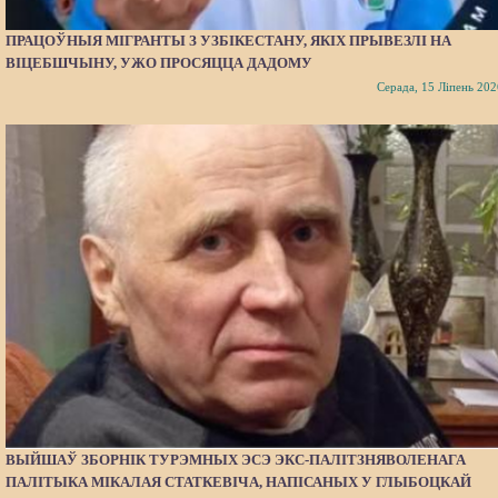
ПРАЦОЎНЫЯ МІГРАНТЫ З УЗБІКЕСТАНУ, ЯКІХ ПРЫВЕЗЛІ НА
ВІЦЕБШЧЫНУ, УЖО ПРОСЯЦЦА ДАДОМУ
Серада, 15 Ліпень 202
ВЫЙШАЎ ЗБОРНІК ТУРЭМНЫХ ЭСЭ ЭКС-ПАЛІТЗНЯВОЛЕНАГА
ПАЛІТЫКА МІКАЛАЯ СТАТКЕВІЧА, НАПІСАНЫХ У ГЛЫБОЦКАЙ