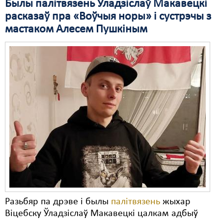
Былы палітвязень Уладзіслаў Макавецкі
расказаў пра «Воўчыя норы» і сустрэчы з
мастаком Алесем Пушкіным
Разьбяр па дрэве і былы
палітвязень
жыхар
Віцебску Ўладзіслаў Макавецкі цалкам адбыў