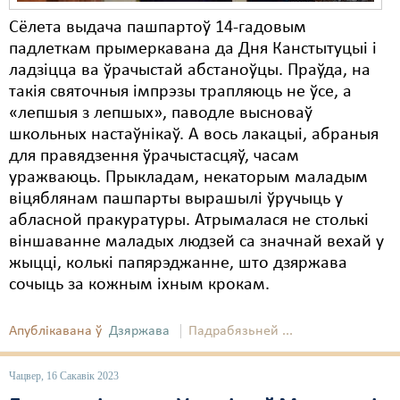
Сёлета выдача пашпартоў 14-гадовым
падлеткам прымеркавана да Дня Канстытуцыі і
ладзіцца ва ўрачыстай абстаноўцы. Праўда, на
такія святочныя імпрэзы трапляюць не ўсе, а
«лепшыя з лепшых», паводле высноваў
школьных настаўнікаў. А вось лакацыі, абраныя
для правядзення ўрачыстасцяў, часам
уражваюць. Прыкладам, некаторым маладым
віцяблянам пашпарты вырашылі ўручыць у
абласной пракуратуры. Атрымалася не столькі
віншаванне маладых людзей са значнай вехай у
жыцці, колькі папярэджанне, што дзяржава
сочыць за кожным іхным крокам.
Апублікавана ў
Дзяржава
Падрабязьней ...
Чацвер, 16 Сакавік 2023